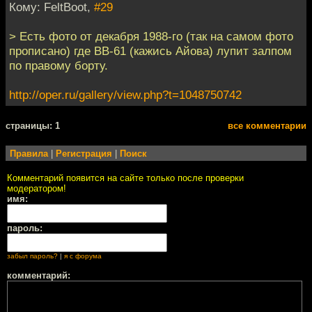
Кому: FeltBoot,
#29
> Есть фото от декабря 1988-го (так на самом фото
прописано) где BB-61 (кажись Айова) лупит залпом
по правому борту.
http://oper.ru/gallery/view.php?t=1048750742
cтраницы: 1
все комментарии
Правила
|
Регистрация
|
Поиск
Комментарий появится на сайте только после проверки
модератором!
имя:
пароль:
забыл пароль?
|
я с форума
комментарий: