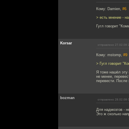
Кому: Damien,
#6
> есть мнение - н
Гугл говорит "Ком
Korsar
отправлено 27.02.09 
Кому: mstomp,
#9
> Гугл говорит "К
Я тоже нашёл эту 
не менее, перевес
перевести. После 
bozman
отправлено 28.02.09 
Для надмозгов - н
Это ж сколько нап