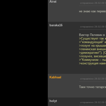
Airat
отправлено 28.02.09 
не знаю как перево
baraka16
отправлено 28.02.09 
Виктор Пелевин в 
>Существует так 
>"командующий" и
>лозунг на крышах
>ленинская внешн
>демократию!"). [
>лозунге, висевше
>"Коммунизм -- п
>конструкция нам
Kabhaal
отправлено 28.02.09 
Таки точно татарс
holyt
отправлено 28.02.09 