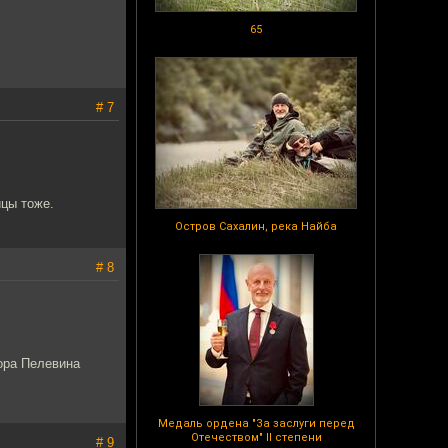
65
# 7
йцы тоже.
Остров Сахалин, река Найба
# 8
ора Пелевина
Медаль ордена "За заслуги перед
Отечеством" II степени
# 9