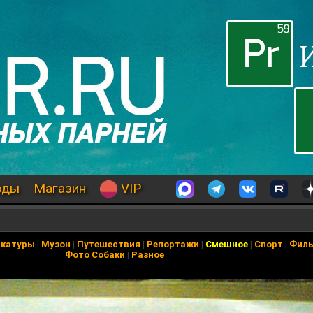
оды
Магазин
VIP
икатуры
|
Музон
|
Путешествия
|
Репортажи
|
Смешное
|
Спорт
|
Фил
Фото Собаки
|
Разное