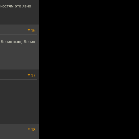
нностям это явно
# 16
: Ленин кыш, Ленин
# 17
# 18