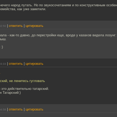
 нечего народ путать. Но по звукосочетаниям и по конструктивным особе
семейства, как уже заметили.
|
ответить
|
цитировать
02:50
ала - как-то давно, до перестройки еще, вроде у казахов видела лозунг
мыш.
:)
|
ответить
|
цитировать
03:33
4
рский, не ленитесь гугловать
и это действительно татарский.
 Татарский:)
|
ответить
|
цитировать
04:58