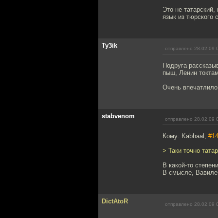
Это не татарский,
язык из тюрского 
Ty3ik
отправлено 28.02.09 
Подруга рассказыв
пыш, Ленин токта
Очень впечатлило 
stabvenom
отправлено 28.02.09 
Кому: Kabhaal,
#1
> Таки точно тата
В какой-то степен
В смысле, Вавилен
DictAtoR
отправлено 28.02.09 