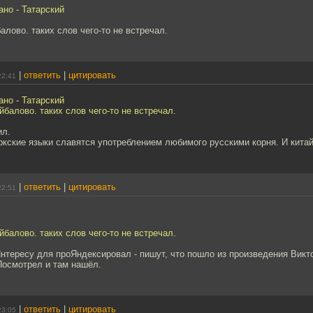
ано - Татарский
алово. таких слов чего-то не встречал.
|
ответить
|
цитировать
22:41
ано - Татарский
йбалово. таких слов чего-то не встречал.
ил.
кские языки славятся употреблением любимого русскими корня. И кита
|
ответить
|
цитировать
22:51
йбалово. таких слов чего-то не встречал.
нтересу для проЯндексировал - пишут, что пошло из произведения Викт
Посмотрел и там нашёл.
|
ответить
|
цитировать
23:05