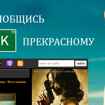
ьмы
|
Фото кошек
|