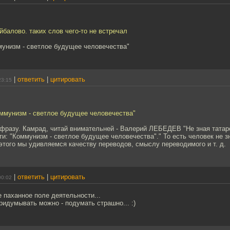
айбалово. таких слов чего-то не встречал
мунизм - светлое будущее человечества"
|
ответить
|
цитировать
23:15
оммунизм - светлое будущее человечества"
фразу. Камрад, читай внимательней - Валерий ЛЕБЕДЕВ "Не зная татарс
ти: "Коммунизм - светлое будущее человечества"." То есть человек не зн
этого мы удивляемся качеству переводов, смыслу переводимого и т. д.
|
ответить
|
цитировать
00:02
е паханное поле деятельности...
ридумывать можно - подумать страшно... :)