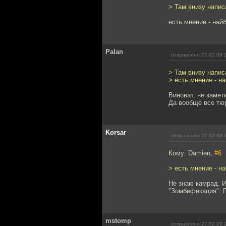
> Там внизу напис
есть мнение - найб
Palan
отправлено 27.02.09 
> Там внизу напис
> есть мнение - на
Виноват, не замет
Да вообще все тюр
Korsar
отправлено 27.02.09 
Кому: Damien,
#6
> есть мнение - на
Не знаю камрад. И
"Зомбификация". 
mstomp
отправлено 27.02.09 