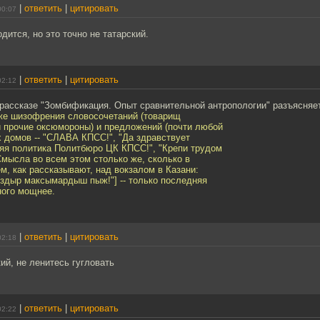
|
ответить
|
цитировать
00:07
дится, но это точно не татарский.
|
ответить
|
цитировать
02:12
рассказе "Зомбификация. Опыт сравнительной антропологии" разъясняе
же шизофрения словосочетаний (товарищ
 прочие оксюмороны) и предложений (почти любой
 домов -- "СЛАВА КПСС!", "Да здравствует
яя политика Политбюро ЦК КПСС!", "Крепи трудом
Смысла во всем этом столько же, сколько в
м, как рассказывают, над вокзалом в Казани:
ыздыр максымардыш пыж!"] -- только последняя
ного мощнее.
|
ответить
|
цитировать
02:18
кий, не ленитесь гугловать
|
ответить
|
цитировать
02:22