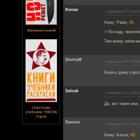
Korsar
отправлено 27.02.09 
Кому: Palan,
#1
Империя ножей
> По-ходу, монгол
Там внизу написан
DmitryM
отправлено 27.02.09 
Боюсь даже спрос
Selcuk
отправлено 27.02.09 
Да, вот такие они,
Советские
учебники 1940-50х
годов
Damien
отправлено 27.02.09 
Кому: Korsar,
#3