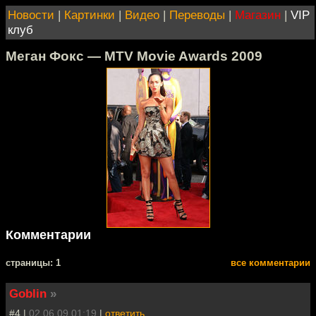
Новости
|
Картинки
|
Видео
|
Переводы
|
Магазин
|
VIP
клуб
Меган Фокс — MTV Movie Awards 2009
Комментарии
cтраницы: 1
все комментарии
Goblin
»
#4 |
02.06.09 01:19
|
ответить