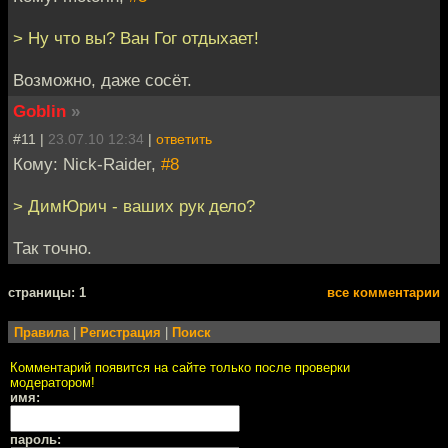
> Ну что вы? Ван Гог отдыхает!
Возможно, даже сосёт.
Goblin
»
#11 |
23.07.10 12:34
|
ответить
Кому: Nick-Raider,
#8
> ДимЮрич - ваших рук дело?
Так точно.
cтраницы: 1
все комментарии
Правила
|
Регистрация
|
Поиск
Комментарий появится на сайте только после проверки
модератором!
имя:
пароль: