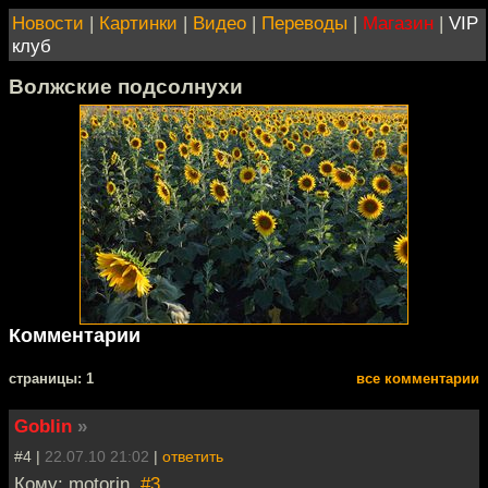
Новости
|
Картинки
|
Видео
|
Переводы
|
Магазин
|
VIP
клуб
Волжские подсолнухи
Комментарии
cтраницы: 1
все комментарии
Goblin
»
#4 |
22.07.10 21:02
|
ответить
Кому: motorin,
#3