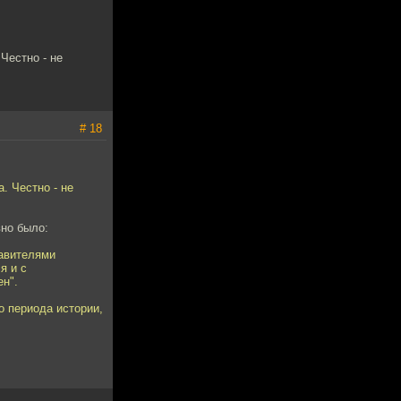
Честно - не
# 18
. Честно - не
вно было:
тавителями
я и с
ен".
о периода истории,