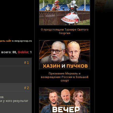
О предстоящем Турнире Святого
Георгия
дать сайт
в megagroup.ru
всего: 88,
Goblin
: 1
# 1
Признание Меркель и
возвращение России в большой
спорт
# 2
ов.
и у кого результат