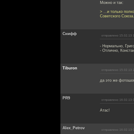
Можно и так:
> ...и только пол
Советского Союза
Снифф
отправлено 15.02.13 
- Нормально, Григ
- Отлично, Констан
Tiburon
отправлено 15.02.13 
да это же фотошо
PR9
отправлено 16.02.13 
Атас!
Alex_Petrov
отправлено 16.02.13 