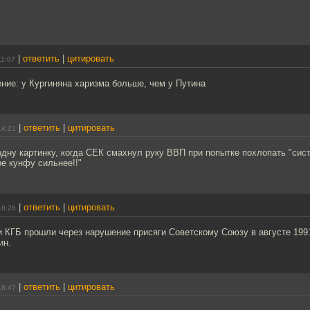
|
ответить
|
цитировать
11:07
ние: у Кургиняна харизма больше, чем у Путина
|
ответить
|
цитировать
14:21
дну картинку, когда СЕК смахнул руку ВВП при попытке похлопать "сис
ое кунфу сильнее!!"
|
ответить
|
цитировать
18:28
 КГБ прошли через нарушение присяги Советскому Союзу в августе 1991
ин.
|
ответить
|
цитировать
18:47