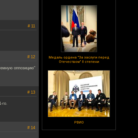
# 11
# 12
Медаль ордена "За заслуги перед
Отечеством" II степени
темную оппозицию"
# 13
-го.
РВИО
# 14