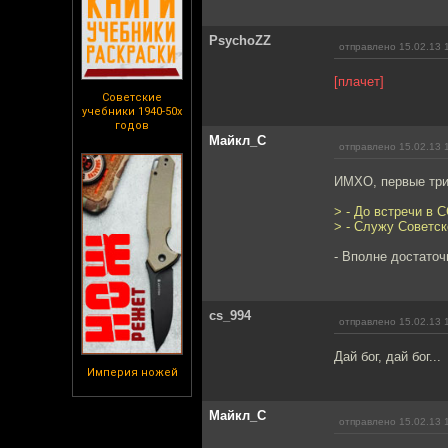
PsychoZZ
отправлено 15.02.13 
[плачет]
Советские
учебники 1940-50х
годов
Майкл_С
отправлено 15.02.13 
ИМХО, первые три 
> - До встречи в С
> - Служу Советс
- Вполне достаточ
cs_994
отправлено 15.02.13 
Дай бог, дай бог...
Империя ножей
Майкл_С
отправлено 15.02.13 