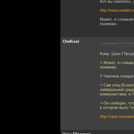
Вот вы смеетесь, 
http://www.reddem.r
Может, я слишком 
понимаю.
CheKisst
отправлено 17.02.13 
Кому: Цзен ГУргу
> Может, я слишко
понимаю.
У Чаплина генерал
> Сам отец Всево
либеральной среды
коммунистами, в т
> Он сообщил, что
в котором было "о
http://oper.ru/new