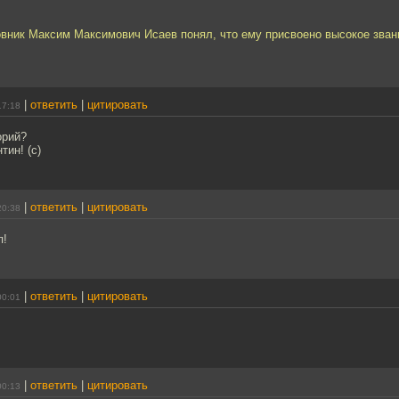
ковник Максим Максимович Исаев понял, что ему присвоено высокое зван
.
|
ответить
|
цитировать
17:18
орий?
тин! (с)
|
ответить
|
цитировать
20:38
п!
|
ответить
|
цитировать
00:01
|
ответить
|
цитировать
00:13