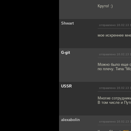
Круто! :)
Shwart
отправлено 16.02.13 
мое искреннее мне
G-git
отправлено 16.02.13 
Можно было еще о
по плечу. Типа "М
USSR
отправлено 16.02.13 
Многие сотрудники
В том числе и Пут
alexabolin
отправлено 16.02.13 