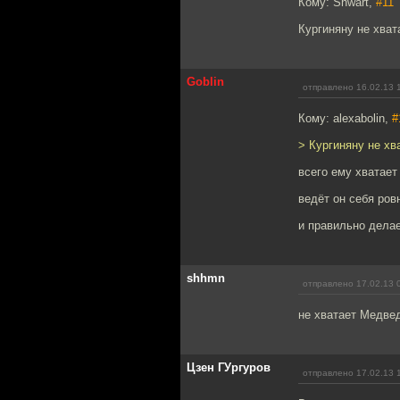
Кому: Shwart,
#11
Кургиняну не хват
Goblin
отправлено 16.02.13 
Кому: alexabolin,
#
> Кургиняну не хв
всего ему хватает
ведёт он себя ров
и правильно дела
shhmn
отправлено 17.02.13 
не хватает Медвед
Цзен ГУргуров
отправлено 17.02.13 