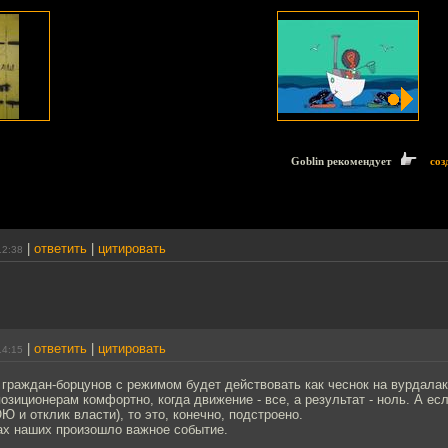
Goblin рекомендует
соз
|
ответить
|
цитировать
12:38
|
ответить
|
цитировать
14:15
граждан-борцунов с режимом будет действовать как чеснок на вурдалак
зиционерам комфортно, когда движение - все, а результат - ноль. А есл
Ю и отклик власти), то это, конечно, подстроено.
ах наших произошло важное событие.