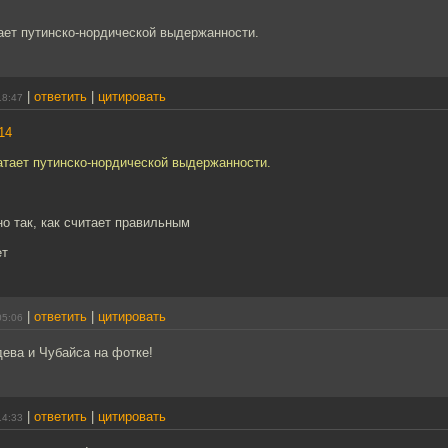
ает путинско-нордической выдержанности.
|
ответить
|
цитировать
18:47
14
атает путинско-нордической выдержанности.
но так, как считает правильным
ет
|
ответить
|
цитировать
05:06
ева и Чубайса на фотке!
|
ответить
|
цитировать
14:33