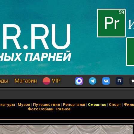
оды
Магазин
VIP
икатуры
|
Музон
|
Путешествия
|
Репортажи
|
Смешное
|
Спорт
|
Фил
Фото Собаки
|
Разное