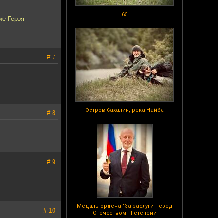
65
ие Героя
# 7
Остров Сахалин, река Найба
# 8
# 9
Медаль ордена "За заслуги перед
# 10
Отечеством" II степени