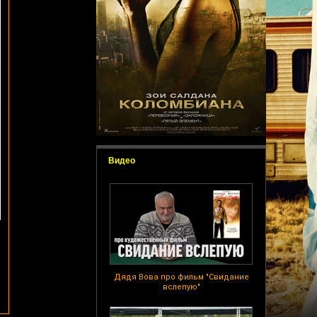
Видео
Дядя Вова про фильм "Свидание
вслепую"