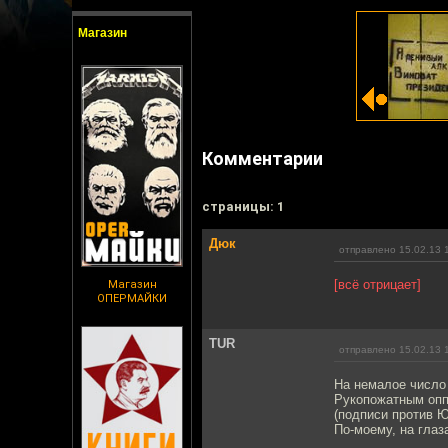
Магазин
Комментарии
cтраницы: 1
Дюк
отправлено 15.02.13 
[всё отрицает]
Магазин
ОПЕРМАЙКИ
TUR
отправлено 15.02.13 
На немалое число 
Рукопожатным оппо
(подписи против Ю
По-моему, на глаз