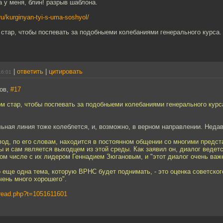
а у меня, блин! разрыв шаблона.
u/kurginyan-tyi-s-uma-soshyol/
стар, чтобы поспевать за подобныеми колебаниями генерального курса. 
|
ответить
|
цитировать
16:01
ров,
#17
м стар, чтобы поспевать за подобныеми колебаниями генерального курса
ьная линия тоже колеблется, и, возможно, в верном направлении. Неда
лод, по его словам, находится в постоянном общении со многими предс
 и сам является выходцем из этой среды. Как заявил он, диалог ведетс
ом числе с их лидером Геннадием Зюгановым, и "этот диалог очень важ
 еще одна тема, которую ВРНС будет поднимать, - это оценка советског
чень много хорошего".
s/read.php?t=1051611601