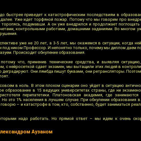
до быстрее приведет к катастрофическим последствиям в образован
 далее. Уже идет торфяной пожар. Потому что мы говорим про внедр
е торопясь, подумавши. А он уже внедрился и продолжает поглощат
ачетами, контрольными работами, домашними заданиями. Во многом уж
рушения.
рспективе уже не 20 лет, а 3-5 лет, мы окажемся в ситуации, когда н
и под ником Профессор. И непонятно только, почему мы диплом даем по
казуем. Происходит обнуление образования.
 потому что, применив технические средства, и выявляя ситуацию
м, с нейросеткой сдает экзамен, мы вытащили этих людей в контроли
о деградируют. Они лямбда пишут буквами, они ретрансляторы. Поэто
тоят.
 совсем в ноль. В этом плохом сценарии оно уйдет в ситуацию антично
ое образование в 15 ведущих университетах страны, где ни экзаменов
Аристотеля перипатетики. Платоновская академия, где занимаются 
 Но это 1% населения в лучшем случае. При обнулении образования в
ю говорю – и катастрофе в том, кто, собственно, будет заниматься ре
которыми надо работать. Но прямой ответ – мы идем к очень ско
Александром Аузаном