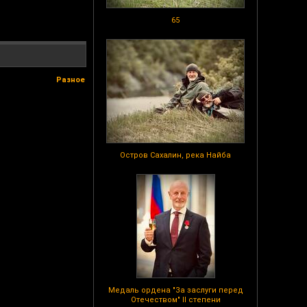
65
Разное
Остров Сахалин, река Найба
Медаль ордена "За заслуги перед
Отечеством" II степени