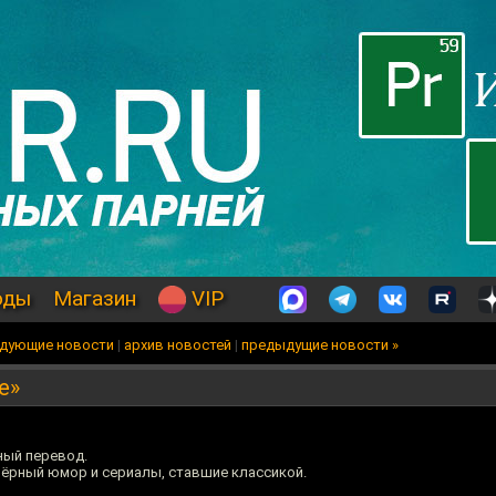
оды
Магазин
VIP
едующие новости
|
архив новостей
|
предыдущие новости »
е»
ный перевод.
 чёрный юмор и сериалы, ставшие классикой.