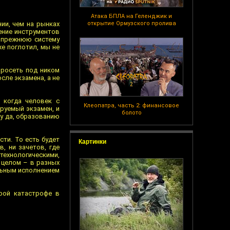
Атака БПЛА на Геленджик и
ии, чем на рынках
открытие Ормузского пролива
ение инструментов
ь прежнюю систему
е поглотил, мы не
ейросеть под ником
сле экзамена, а не
, когда человек с
Клеопатра, часть 2: финансовое
руемый экзамен, и
болото
му да, образованию
сти. То есть будет
Картинки
, ни зачетов, где
технологическими,
 целом – в разных
альным исполнением
рой катастрофе в