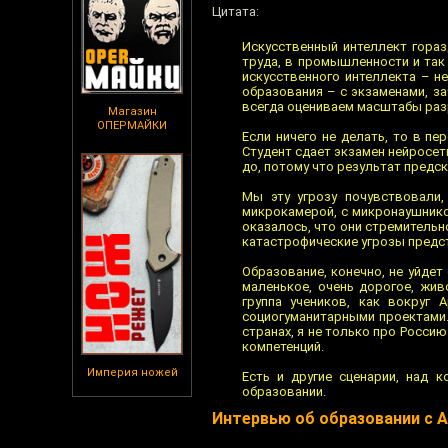
Цитата:
Искусственный интеллект гораз
труда, в промышленности и так
искусственного интеллекта – н
образования – с экзаменами, з
всегда оцениваем масштабы раз
Магазин
ОПЕРМАЙКИ
Если ничего не делать, то в пе
Студент сдает экзамен нейросет
до, потому что результат предс
Мы эту угрозу почувствовали,
микрокамерой, с микронаушнико
оказалось, что они стремительн
катастрофические угрозы предс
Образование, конечно, не уйдет
маленькое, очень дорогое, жив
группа учеников, как вокруг 
социогуманитарными проектами.
странах, я не только про Росси
компетенций.
Империя ножей
Есть и другие сценарии, над 
образовании.
Интервью об образовании с 