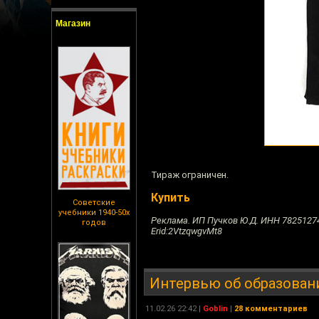
Магазин
Тираж ограничен.
Купить
Советские
учебники 1940-50х
Реклама. ИП Пучков Ю.Д. ИНН 7825127
годов
Erid:2VtzqwgvMt8
Интервью об образован
11.02.26 22:42 |
Goblin
|
28 комментариев