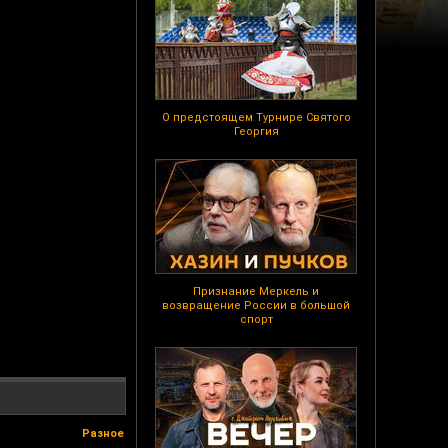
О предстоящем Турнире Святого
Георгия
Признание Меркель и
возвращение России в большой
спорт
Разное