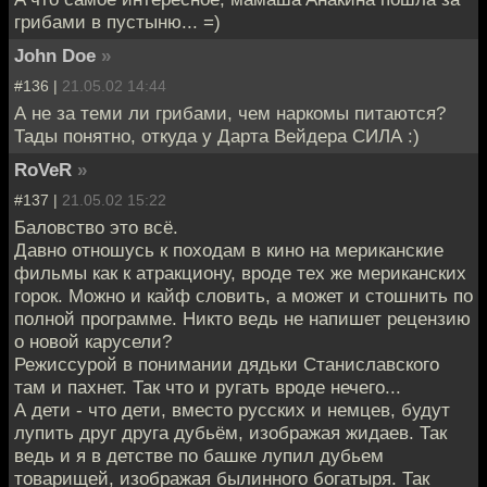
грибaми в пустыню... =)
John Doe
»
#136 |
21.05.02 14:44
А не за теми ли грибами, чем наркомы питаются?
Тады понятно, откуда у Дарта Вейдера СИЛА :)
RoVeR
»
#137 |
21.05.02 15:22
Баловство это всё.
Давно отношусь к походам в кино на мериканские
фильмы как к атракциону, вроде тех же мериканских
горок. Можно и кайф словить, а может и стошнить по
полной программе. Никто ведь не напишет рецензию
о новой карусели?
Режиссурой в понимании дядьки Станиславского
там и пахнет. Так что и ругать вроде нечего...
А дети - что дети, вместо русских и немцев, будут
лупить друг друга дубьём, изображая жидаев. Так
ведь и я в детстве по башке лупил дубьем
товарищей, изображая былинного богатыря. Так