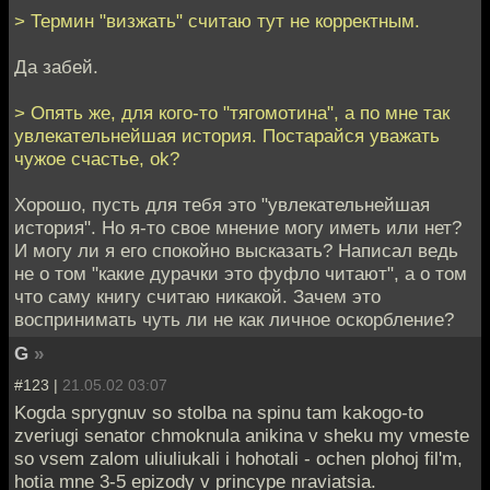
> Термин "визжать" считаю тут не корректным.
Да забей.
> Опять же, для кого-то "тягомотина", а по мне так
увлекательнейшая история. Постарайся уважать
чужое счастье, ok?
Хорошо, пусть для тебя это "увлекательнейшая
история". Но я-то свое мнение могу иметь или нет?
И могу ли я его спокойно высказать? Написал ведь
не о том "какие дурачки это фуфло читают", а о том
что саму книгу считаю никакой. Зачем это
воспринимать чуть ли не как личное оскорбление?
G
»
#123 |
21.05.02 03:07
Kogda sprygnuv so stolba na spinu tam kakogo-to
zveriugi senator chmoknula anikina v sheku my vmeste
so vsem zalom uliuliukali i hohotali - ochen plohoj fil'm,
hotia mne 3-5 epizody v princype nraviatsia.