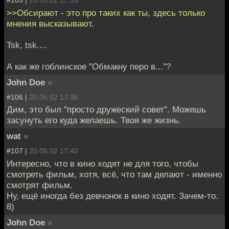
#105 |
20.05.02 17:35
>>Обсирают - это про таких как ты, здесь только
мнения высказывают.
Tsk, tsk....
А как же гоблинское "Обмакну перо в..."?
John Doe
»
#106 |
20.05.02 17:36
Дим, это был "просто дружеский совет". Можешь
засунуть его куда желаешь. Твоя же жизнь.
wat
»
#107 |
20.05.02 17:40
Интересно, что в кино ходят не для того, чтобы
смотреть фильм, хотя, всё, что там делают - именно
смотрят фильм.
Ну, ещё иногда без девчонок в кино ходят. Зачем-то.
8)
John Doe
»