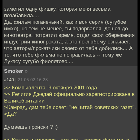
заметил одну фишку, которая меня весьма
позабавила....
Да, фильм поганенький, как и вся серия (сугубое
имхо), но тем не менее, ты подорвался, дошел до
кинотеатра, потратил время, отдал свои сбережения
индустрии кинопроката, а это по-любому означает,
что авторы/прокатчики своего от тебя добились... А
то, что тебе фильма не понравилась -- тому же
Лукасу сугубо фиолетово....
Smoker
»
#140 |
21.05.02 16:23
>> Компьюлента: 9 октября 2001 года
>> Религия Джедай официально зарегистрирована в
Великобритании
>Камрад, дам тебе совет: "не читай советских газет".
>Да?
Думаешь происки ? :)
>> Кстати интересно - что есть детская фильма, а