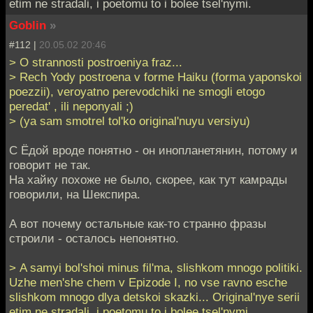
etim ne stradali, i poetomu to i bolee tsel'nymi.
Goblin
»
#112 |
20.05.02 20:46
> O strannosti postroeniya fraz...
> Rech Yody postroena v forme Haiku (forma yaponskoi
poezzii), veroyatno perevodchiki ne smogli etogo
peredat' , ili neponyali ;)
> (ya sam smotrel tol'ko original'nuyu versiyu)
С Ёдой вроде понятно - он инопланетянин, потому и
говорит не так.
На хайку похоже не было, скорее, как тут камрады
говорили, на Шекспира.
А вот почему остальные как-то странно фразы
строили - осталось непонятно.
> A samyi bol'shoi minus fil'ma, slishkom mnogo politiki.
Uzhe men'she chem v Epizode I, no vse ravno esche
slishkom mnogo dlya detskoi skazki... Original'nye serii
etim ne stradali, i poetomu to i bolee tsel'nymi.