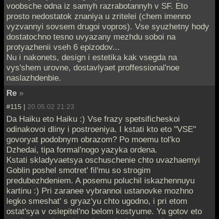
voobsche odna iz samyh razrabotannyh v SF. Eto
prosto nedostatok znaniya u zritelei (chem imenno
vyzvannyi sovsem drugoi vopros). Vse syuzhetny hody
dostatochno tesno uvyazany mezhdu soboi na
protyazhenii vseh 6 epizodov...
Nu i nakonets, design i estetika kak vsegda na
vys'shem urovne, dostavlyaet proffessional'noe
naslazhdenbie.
Re
»
#115 |
20.05.02 21:23
Da Haiku eto Haiku :) Vse frazy spetsificheskoi
odinakovoi dliny i postroeniya. I kstati kto eto "VSE"
govoryat podobnym obrazom? Po moemu tol'ko
Dzhedai, tipa formal'nogo yazyka ordena.
Kstati skladyvaetsya oschuschenie chto uvazhaemyi
Goblin poshel smotret' fil'mu so strogim
predubezhdeniem. A posemu poluchil iskazhennuyu
kartinu :) Pri zaranee vybrannoi ustanovke mozhno
legko smeshat' s gryaz'yu chto ugodno, i pri etom
ostat'sya v oslepitel'no belom kostyume. Ya gotov eto