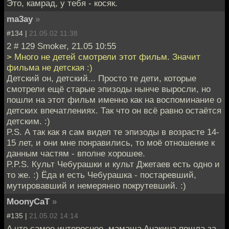
Это, камрад, у тебя - косяк.
ma3ay
»
#134 |
21.05.02 11:38
2 # 129 Smoker, 21.05 10:55
> Много не детей смотрели этот фильм. Значит
фильма не детская :)
Детский он, детский... Просто те дети, которые
смотрели ещё старые эпизоды нынче выросли, но
пошли на этот фильм именно как на воспоминание о
детских впечатлениях. Так что он всё равно остаётся
детским. :)
P.S. А так как я сам видел те эпизоды в возрасте 14-
15 лет, и они мне понравились, то моё отношение к
данным частям - вполне хорошее.
P.P.S. Культ Чебурашки и культ Джетаев есть одно и
то же. :) Ёда и есть Чебурашка - постаревший,
мутировавший и немерянно покрутевший. :)
MoonyCaT
»
#135 |
21.05.02 14:14
A чтo сaмoе интереснoе, мaмaшa Aнaкинa пoшлa зa