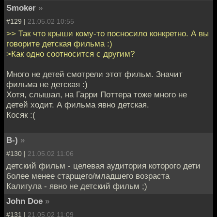
Smoker
»
#129 |
21.05.02 10:55
>> Так что крыши кому-то посносило конкретно. А вы
говорите детская фильма :)
>Как одно соотносится с другим?
Много не детей смотрели этот фильм. Значит
фильма не детская :)
Хотя, слышал, на Гарри Поттера тоже много не
детей ходит. А фильма явно детская.
Косяк :(
B-)
»
#130 |
21.05.02 11:06
детский фильм - целевая аудитория которого дети
более менее старщего/младшего возраста
Калигула - явно не детский фильм ;)
John Doe
»
#131 |
21.05.02 11:09