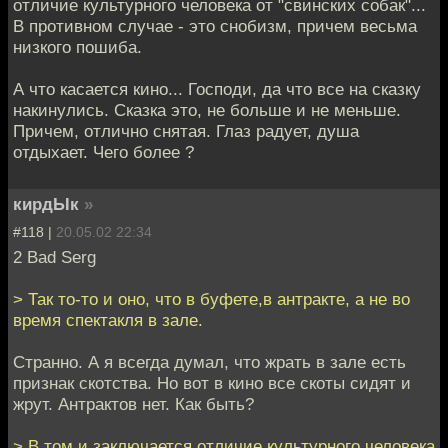
отличие культурного человека от "свинских собак"...
В противном случае - это снобизм, причем весьма
низкого пошиба.
А что касается кино... Господи, да что все на сказку
накинулись. Сказка это, не больше и не меньше.
Причем, отлично снятая. Глаз радует, душа
отдыхает. Чего более ?
кирдЫк
»
#118 |
20.05.02 22:34
2 Bad Serg
> Так то-то и оно, что в буфете,в антракте, а не во
время спектакля в зале.
Странно. А я всегда думал, что жрать в зале есть
признак скотства. Но вот в кино все скоты сидят и
жрут. Антрактов нет. Как быть?
> В том и заключается отличие культурного человека