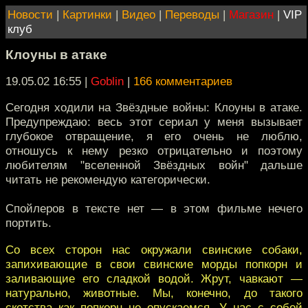
Новости
|
Картинки
|
Видео
|
Переводы
|
Магазин
|
VIP
клуб
Клоуны в атаке
19.05.02 16:55
|
Goblin
|
166 комментариев
Сегодня ходили на Звёздные войны: Клоуны в атаке.
Предупреждаю: весь этот сериал у меня вызывает
глубокое отвращение, я его очень не люблю,
отношусь к нему резко отрицательно и поэтому
любителям "вселенной Звёздных войн" дальше
читать не рекомендую категорически.
Спойлеров в тексте нет — в этом фильме нечего
портить.
Со всех сторон нас окружали свинские собаки,
запихивающие в свои свинские морды попкорн и
заливающие его сладкой водой. Жрут, чавкают —
натурально, животные. Мы, конечно, до такого
скотства как попкорн не опускаемся. У нас с собой