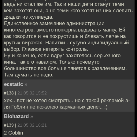
ведь ни стал же им. Так и наши дети станут теми
кем захотят они, а не теми кого хотят из них слепить
дядьки из хуливуда.
Единственное замечание администрации
кинотеатров, вместо попкорна выдавать манку. Ей
как говорится и не похрустишь и блевать легче на
крутых виражах. Напитки - сугубо индивидуальный
выбор. Главное нетерять контроль.
Ну и конечно, если вдруг захотелось серьезного
кина, так его навалом. Только почемуто
большинство все больше тянется к развлечениям.
Там думать не надо.
ecstatic
»
#138 |
21.05.02 15:52
хех.. вот не хотел смотреть.. но с такой рекламой а-
ля Гоблин не пожалею карманных денег.. :)
Biohazard
»
#139 |
21.05.02 16:21
2 Goblin