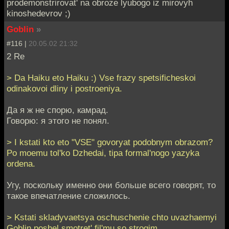
prodemonstrirovat' na obroze lyubogo iz mirovyh
kinoshedevrov ;)
Goblin
»
#116 |
20.05.02 21:32
2 Re
> Da Haiku eto Haiku :) Vse frazy spetsificheskoi
odinakovoi dliny i postroeniya.
Да я ж не спорю, камрад.
Говорю: я этого не понял.
> I kstati kto eto "VSE" govoryat podobnym obrazom?
Po moemu tol'ko Dzhedai, tipa formal'nogo yazyka
ordena.
Угу, поскольку именно они больше всего говорят, то
такое впечатление сложилось.
> Kstati skladyvaetsya oschuschenie chto uvazhaemyi
Goblin poshel smotret' fil'mu so strogim