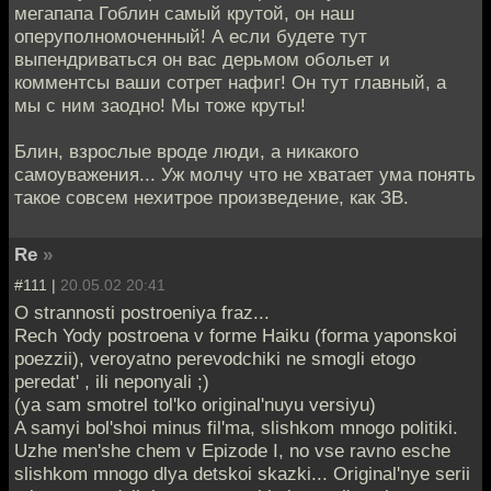
мегапапа Гоблин самый крутой, он наш
оперуполномоченный! А если будете тут
выпендриваться он вас дерьмом обольет и
комментсы ваши сотрет нафиг! Он тут главный, а
мы с ним заодно! Мы тоже круты!
Блин, взрослые вроде люди, а никакого
самоуважения... Уж молчу что не хватает ума понять
такое совсем нехитрое произведение, как ЗВ.
Re
»
#111 |
20.05.02 20:41
O strannosti postroeniya fraz...
Rech Yody postroena v forme Haiku (forma yaponskoi
poezzii), veroyatno perevodchiki ne smogli etogo
peredat' , ili neponyali ;)
(ya sam smotrel tol'ko original'nuyu versiyu)
A samyi bol'shoi minus fil'ma, slishkom mnogo politiki.
Uzhe men'she chem v Epizode I, no vse ravno esche
slishkom mnogo dlya detskoi skazki... Original'nye serii