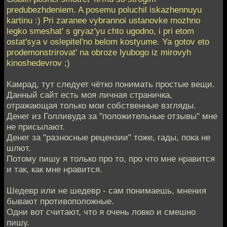
predubezhdeniem. A posemu poluchil iskazhennuyu
kartinu :) Pri zaranee vybrannoi ustanovke mozhno
legko smeshat' s gryaz'yu chto ugodno, i pri etom
ostat'sya v oslepitel'no belom kostyume. Ya gotov eto
prodemonstrirovat' na obroze lyubogo iz mirovyh
kinoshedevrov ;)
Камрад, тут следует чётко понимать простые вещи.
Данный сайт есть моя личная страничка,
отражающая только мои собственные взгляды.
Денег из Голливуда за "положительные отзывы" мне
не присылают.
Денег за "разносные рецензии" тоже, гады, пока не
шлют.
Потому пишу я только про то, про что мне нравится
и так, как мне нравится.
Шедевр или не шедевр - сам понимаешь, мнения
бывают противоположные.
Одни вот считают, что я очень ловко и смешно
пишу.