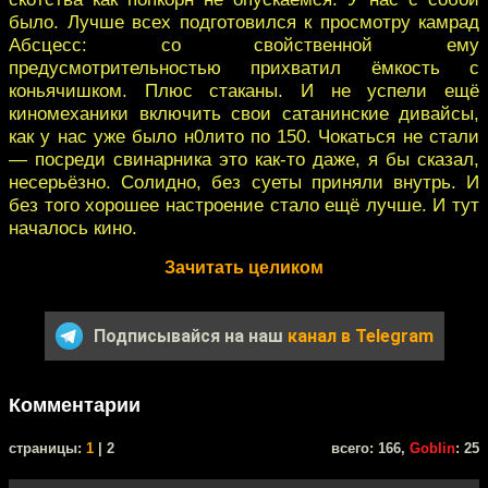
было. Лучше всех подготовился к просмотру камрад
Абсцесс: со свойственной ему
предусмотрительностью прихватил ёмкость с
коньячишком. Плюс стаканы. И не успели ещё
киномеханики включить свои сатанинские дивайсы,
как у нас уже было н0лито по 150. Чокаться не стали
— посреди свинарника это как-то даже, я бы сказал,
несерьёзно. Солидно, без суеты приняли внутрь. И
без того хорошее настроение стало ещё лучше. И тут
началось кино.
Зачитать целиком
Подписывайся на наш
канал в Telegram
Комментарии
cтраницы:
1
| 2
всего: 166,
Goblin
: 25