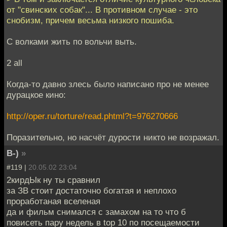
от "свинских собак"... В противном случае - это
снобизм, причем весьма низкого пошиба.
С волками жить по вольчи выть.
2 all
Когда-то давно злесь было написано про не менее
дурацкое кино:
http://oper.ru/torture/read.phtml?t=976270666
Поразительно, но насчёт дурости никто не возражал.
B-)
»
#119 |
20.05.02 23:04
2кирдЫк ну ты сравнил
за ЗВ стоит достаточно богатая и неплохо
проработаная вселеная
да и фильм снимался с замахом на то что б
повисеть пару недель в top 10 по посещаемости