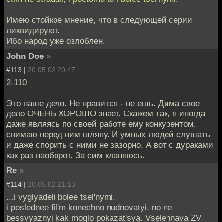
Имею стойкое мнение, что в следующей серии
ликвидируют.
Ибо народ уже озлоблен.
John Doe
»
#113 |
20.05.02 20:47
2-110
Это наше дело. Не нравится - не ешь. Дима свое
дело ОЧЕНЬ ХОРОШО знает. Скажем так, я иногда
даже являясь по своей работе ему конкурентом,
снимаю перед ним шляпу. И умных людей слушать
и даже спорить с ними не зазорно. А вот с дураками
как раз наоборот. За сим кланяюсь.
Re
»
#114 |
20.05.02 21:13
...i vyglyadeli bolee tsel'nymi.
i poslednee fil'm konechno nudnovatyi, no ne
bessvyaznyi kak moglo pokazat'sya. Vselennaya ZV