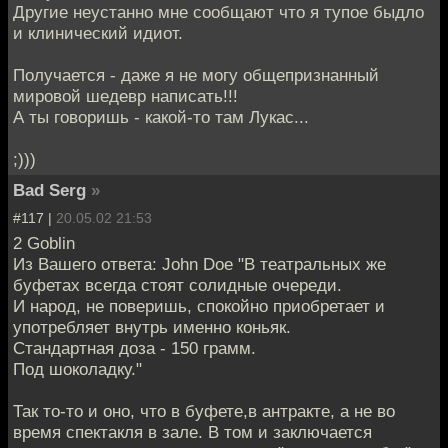
Другие неустанно мне сообщают что я тупое быдло
и клинический идиот.
Получается - даже я не могу общепризнанный
мировой шедевр написать!!!
А ты говоришь - какой-то там Лукас...
;)))
Bad Serg
»
#117 |
20.05.02 21:53
2 Goblin
Из Вашего ответа: John Doe "В театральных же
буфетах всегда стоят солидные очереди.
И народ, не поверишь, спокойно приобретает и
употребляет внутрь именно коньяк.
Стандартная доза - 150 грамм.
Под шоколадку."
Так то-то и оно, что в буфете,в антракте, а не во
время спектакля в зале. В том и заключается