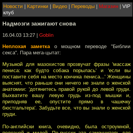
Новости
|
Картинки
|
Видео
|
Переводы
|
Магазин
|
VIP
клуб
Надмозги зажигают снова
16.04.03 13:27
|
Goblin
Неплохая заметка
о мощном переводе "Библии
секса". Пара мега-цытат:
Музыкой для мазохистов прозвучат фразы 'массаж
пениса: как будто собака порылась' и 'если вы
поставите себя на место кончика пениса...' Женщины
выяснят, что раньше они ничего не знали о женской
анатомии: 'дотянитесь правой рукой до левой груди.
Выхватите вашу левую грудь из-под мышки и,
приподняв ее, опустите прямо в чашечку
бюстгальтера'. Забудьте все, что вы знали о женской
груди.
По-английски книга, очевидно, была остроумной,
полезной и милой. По-русски это самоучитель для