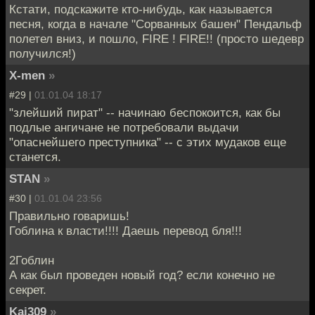
Кстати, подскажите кто-нибудь, как называется
песня, когда в начале "Сорванных башен" Пендальф
полетел вниз, и пошло, FIRE ! FIRE!! (просто шедевр
получился!)
X-men
»
#29 |
01.01.04 18:17
"злейший пират" -- начинаю беспокоится, как бы
подлые ангичане не потребовали выдачи
"опаснейшего преступника" -- с этих мудаков еще
станется.
STAN
»
#30 |
01.01.04 23:56
Правильно говаришь!
Гоблина к власти!!!! Даешь перевод бля!!!
2Гоблин
А как был проведен новый год? если конечно не
секрет.
Kai309
»