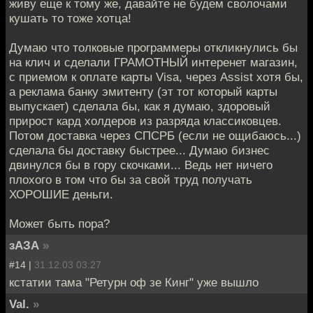
живу еще к тому же, давайте не будем сволочами
кушать то тоже хотца!
Думаю что толковые программеры откликнулись бы
на клич и сделали ГРАМОТНЫЙ интеренет магазин,
с приемом к оплате карты Visa, через Assist хотя бы,
а реклама банку эмитенту (эт тот который карты
выпускает) сделала бы, как я думаю, здоровый
прирост кард холдеров из разряда классиковцев.
Потом доставка через СПСРБ (если не ощибаюсь...)
сделала бы доставку быстрее... Думаю бизнес
двинулся бы в гору скочками... Ведь нет ничего
плохого в том что бы за свой труд получать
ХОРОШИЕ деньги.
Может быть пора?
зАЗА
»
#14 |
31.12.03 03:27
кстатии тама "Ретурн оф зе Кинг" уже вышло
Val.
»