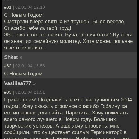
#31 |
02.01.04 12:19
С Новым Годом!
Смотрели вчера святых из трущоб. Было весело.
Спасибо тебе за твой труд!
ЗЫ: тока я вот не понял, Буча, это их батя? Ну если
он знает их семейную молитву. Хотя может, попьяне
я чето не понял...
Shket
»
#32 |
02.01.04 13:56
С Новым Годом
Vasilisa777
»
#33 |
02.01.04 21:51
Привет всем! Поздравить всех с наступившим 2004
годом! Хочу сказать огромное спасибо Гоблину за
его интервью для сайта Шарелита. Хочу пожелать
всего самого лучшего в Новом году. Больших
творческих успехов. А ещё хочу спросить, мне
сообщили, что существует фильм Терминатор2 в
смешном переводе Гоблина. Я обыскала весь сайт,