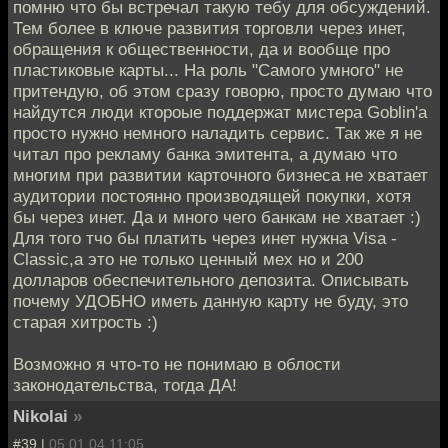
помню что бы встречал такую тебу для обсуждений.
Тем более в ключе развития торговли через инет,
обращения к общественности, да и вообще про
пластиковые карты... На роль "Самого умного" не
притендую, об этом сразу говорю, просто думаю что
найдутся люди ктороые поддержат мистера Goblin'a
просто нужно немного наладить сервис. Так же я не
читал про рекламу банка эмитента, а думаю что
многим при развитии карточного бизнеса не хватает
аудитории постоянно производящей покупки, хотя
бы через инет. Да и много чего банкам не хватает :)
Для того тчо бы платить через инет нужна Visa -
Classic,а это не только ценный мех но и 200
долларов обеспечительного депозита. Описывать
почему УДОБНО иметь данную карту не буду, это
старая хитрость :)
Возможно я что-то не понимаю в облости
законодательства, тогда ДА!
Nikolai
»
#39 |
05.01.04 11:05