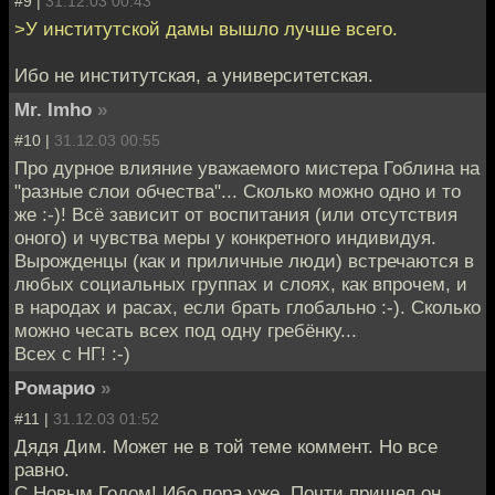
#9 |
31.12.03 00:43
>У институтской дамы вышло лучше всего.
Ибо не институтская, а университетская.
Mr. Imho
»
#10 |
31.12.03 00:55
Про дурное влияние уважаемого мистера Гоблина на
"разные слои обчества"... Сколько можно одно и то
же :-)! Всё зависит от воспитания (или отсутствия
оного) и чувства меры у конкретного индивидуя.
Вырожденцы (как и приличные люди) встречаются в
любых социальных группах и слоях, как впрочем, и
в народах и расах, если брать глобально :-). Сколько
можно чесать всех под одну гребёнку...
Всех с НГ! :-)
Ромарио
»
#11 |
31.12.03 01:52
Дядя Дим. Может не в той теме коммент. Но все
равно.
С Новым Годом! Ибо пора уже. Почти пришел он.