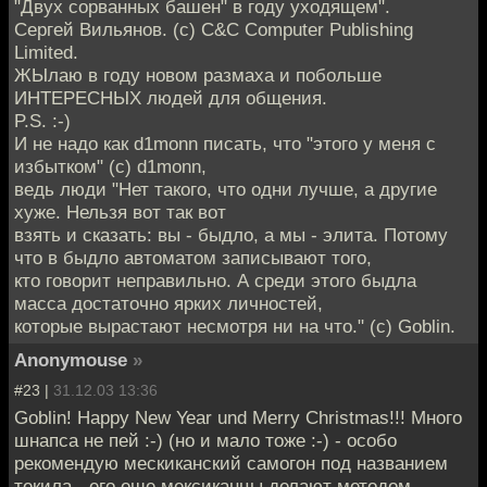
"Двух сорванных башен" в году уходящем".
Сергей Вильянов. (с) C&C Computer Publishing
Limited.
ЖЫлаю в году новом размаха и побольше
ИНТЕРЕСНЫХ людей для общения.
P.S. :-)
И не надо как d1monn писать, что "этого у меня с
избытком" (с) d1monn,
ведь люди "Нет такого, что одни лучше, а другие
хуже. Нельзя вот так вот
взять и сказать: вы - быдло, а мы - элита. Потому
что в быдло автоматом записывают того,
кто говорит неправильно. А среди этого быдла
масса достаточно ярких личностей,
которые вырастают несмотря ни на что." (с) Goblin.
Anonymouse
»
#23 |
31.12.03 13:36
Goblin! Happy New Year und Merry Christmas!!! Много
шнапса не пей :-) (но и мало тоже :-) - особо
рекомендую мескиканский самогон под названием
текила - его еще мексиканцы делают методом