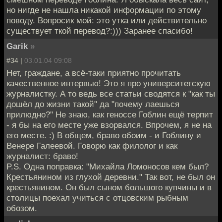
но нигде не нашла никакой информации по этому
поводу. Вопросик мой: это утка или действительно
существует ткой перевод?:))) Заранее спасибо!
Garik
»
#34 |
03.01.04 09:08
Нет, граждане, а всё-таки приятно прочитать
качественное интервью! Это я про университетскую
журналистку. А то ведь все статьи сводятся к "как ты
дошёл до жизни такой" да "почему лаешься
прилюдно?" Не знаю, как геноссе Гоблин ещё терпит
- я бы на его месте уже взорвался. Впрочем, я не на
его месте. :) В общем, браво обоим - и Гоблину и
Венере Галеевой. Говорю как филолог и как
журналист: браво!
P.S. Одна поправка: "Михайла Ломоносов кем был?
Крестьянином из глухой деревни." Так вот, не был он
крестьянином. Он был сыном большого купчины и в
столицы поехал учиться с отцовским рыбным
обозом.