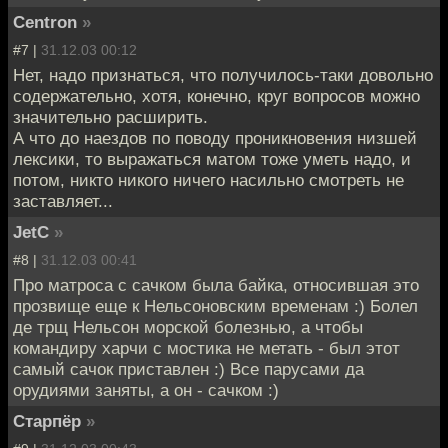
Centron
»
#7 |
31.12.03 00:12
Нет, надо признаться, что получилось-таки довольно
содержательно, хотя, конечно, круг вопросов можно
значительно расширить.
А что до наездов по поводу проникновения низшей
лексики, то выражаться матом тоже уметь надо, и
потом, никто никого ничего насильно смотреть не
заставляет...
JetC
»
#8 |
31.12.03 00:41
Про матроса с сачком была байка, относившая это
прозвище еще к Нельсоновским временам :) Болел
де трщ Нельсон морской болезнью, а чтобы
командиру харчи с мостика не метать - был этот
самый сачок приставлен :) Все парусами да
орудиями заняты, а он - сачком :)
Старпёр
»