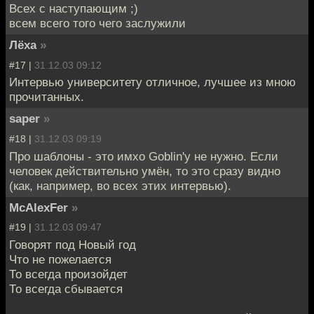
Всех с наступающим ;)
всем всего того чего заслужили
Лёха
»
#17 |
31.12.03 09:12
Интервью университету отличное, лучшее из мною
прочитанных.
saper
»
#18 |
31.12.03 09:19
Про шаблоны - это имхо Goblin'у не нужно. Если
человек действительно умён, то это сразу видно
(как, например, во всех этих интервью).
McAlexFer
»
#19 |
31.12.03 09:47
Говорят под Новый год
Что не пожелается
То всегда произойдет
То всегда сбывается