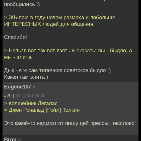
пообщались :)
> ЖЫлаю в году новом размаха и побольше
ИНТЕРЕСНЫХ людей для общения.
Спасибо!
> Нельзя вот так вот взять и сказать: вы - быдло, а
мы - элита.
Дык - я ж сам типичное советское быдло :)
Какая там элита )
Eugene107
»
#26 |
31.12.03 18:05
> волшебник Легалас
> Джон Рональд [Ройл] Толкин
Это какой-то надмозг от пишущей прессы, чесслово!
Bron
»