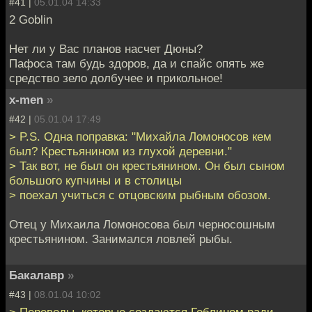
#41 |
05.01.04 14:33
2 Goblin
Нет ли у Вас планов насчет Дюны?
Пафоса там будь здоров, да и спайс опять же
средство зело долбучее и прикольное!
x-men
»
#42 |
05.01.04 17:49
> P.S. Одна поправка: "Михайла Ломоносов кем
был? Крестьянином из глухой деревни."
> Так вот, не был он крестьянином. Он был сыном
большого купчины и в столицы
> поехал учиться с отцовским рыбным обозом.
Отец у Михаила Ломоносова был черносошным
крестьянином. Занимался ловлей рыбы.
Бакалавр
»
#43 |
08.01.04 10:02