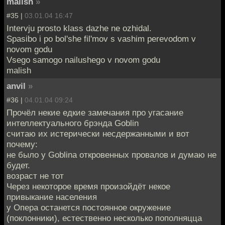
malish
»
#35 |
03.01.04 16:47
Intervju prosto klass dazhe ne ozhidal.
Spasibo i po bol'she fil'mov s vashim perevodom v
novom godu
Vsego samogo nailushego v novom godu
malish
anvil
»
#36 |
04.01.04 09:24
Прочёл некие едкие замечания про угасание
интеллектуального брэнда Goblin
считаю их истерически несдержанными и вот
почему:
не было у Goblina откровенных провалов и думаю не
будет.
возраст не тот
Через некоторое время произойдёт некое
привыкание населения
у Опера останется постоянное окружение
(поклонники), естественно несколько пополняцца