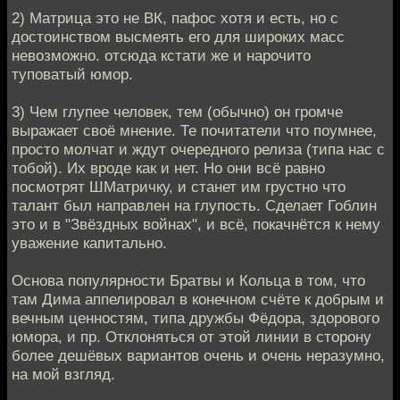
2) Матрица это не ВК, пафос хотя и есть, но с
достоинством высмеять его для широких масс
невозможно. отсюда кстати же и нарочито
туповатый юмор.
3) Чем глупее человек, тем (обычно) он громче
выражает своё мнение. Те почитатели что поумнее,
просто молчат и ждут очередного релиза (типа нас с
тобой). Их вроде как и нет. Но они всё равно
посмотрят ШМатричку, и станет им грустно что
талант был направлен на глупость. Сделает Гоблин
это и в "Звёздных войнах", и всё, покачнётся к нему
уважение капитально.
Основа популярности Братвы и Кольца в том, что
там Дима аппелировал в конечном счёте к добрым и
вечным ценностям, типа дружбы Фёдора, здорового
юмора, и пр. Отклоняться от этой линии в сторону
более дешёвых вариантов очень и очень неразумно,
на мой взгляд.