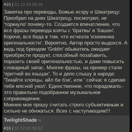
#15 |
31.12.03 08:18
Заметка про переводы, Божью искру и Шматрицу:
Приобрел на днях Шматрицу, посмотрел, не
'торкнуло' почему-то. Создается впечатление, что
все фразы перевода взяты с 'братвы' и 'башен'.
Короче, вся беда в том, что исчезла 'изюминка
оригинальности'. Вероятно, Автор просто выдохся. А
ведь под брендом 'Goblin' обыватель ожидает
приобрести продукт, способный позабавить,
поразить своей оригинальностью, и даже повысить
словарный запас. Многие фразы, на пример стали
'притчей во языцах'. То и дело слышу в народе:
'Тикайте хлопцы, айл би бэк', или ' сейчас я сделаю
тебе мясной укол'. Единственное, что порадовало,-
это правильно подобранное музыкальное
сопровождение.
Мнение мое прошу считать строго субъективным и
сильно не обижаться. Всех с наступающим!!!
TwilightShade
»
#16 |
31.12.03 08:52