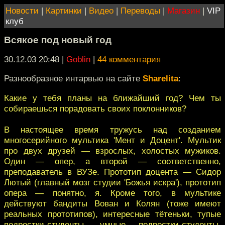
Новости
|
Картинки
|
Видео
|
Переводы
|
Магазин
|
VIP
клуб
Всякое под новый год
30.12.03 20:48
|
Goblin
|
44 комментария
Разнообразное интарвью на сайте
Sharelita
:
Какие у тебя планы на ближайший год? Чем ты
собираешься порадовать своих поклонников?
В настоящее время тружусь над созданием
многосерийного мультика 'Мент и Доцент'. Мультик
про двух друзей — взрослых, холостых мужиков.
Один — опер, а второй — соответственно,
преподаватель в ВУЗе. Прототип доцента — Сидор
Лютый (главный мозг студии 'Божья искра'), прототип
опера — понятно, я. Кроме того, в мультике
действуют бандиты Вован и Колян (тоже имеют
реальных прототипов), интересные тётеньки, тупые
подростки-студенты, умные подростки-студенты,