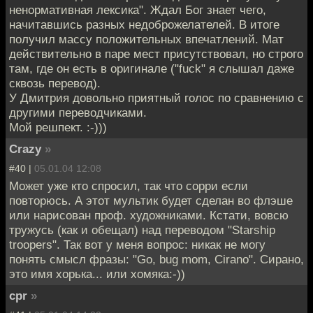
ненормативная лексика". Ждал Бог знает чего,
начитавшись разных недоброжелателей. В итоге
получил массу положительных впечатлений. Мат
действительно в паре мест присутствовал, но строго
там, где он есть в оригинале ("fuck" я слышал даже
сквозь перевод).
У Дмитрия довольно приятный голос по сравнению с
другими переводчиками.
Мой решпект. :-)))
Crazy
»
#40 |
05.01.04 12:08
Может уже кто спросил, так что сорри если
повторюсь. А этот мультик будет сделан во флэше
или нарисован проф. художниками. Кстати, вовсю
тружусь (как и обещал) над переводом "Starship
troopers". Так вот у меня вопрос: никак не могу
понять смысл фразы: "Go, bug mom, Cirano". Сирано,
это имя хорька... или хомяка:-))
cpr
»