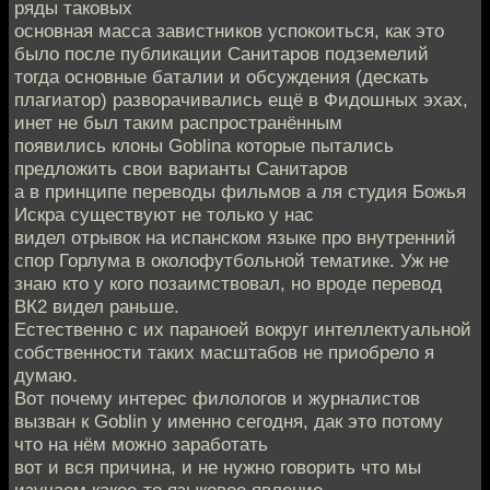
ряды таковых
основная масса завистников успокоиться, как это
было после публикации Санитаров подземелий
тогда основные баталии и обсуждения (дескать
плагиатор) разворачивались ещё в Фидошных эхах,
инет не был таким распространённым
появились клоны Goblina которые пытались
предложить свои варианты Санитаров
а в принципе переводы фильмов а ля студия Божья
Искра существуют не только у нас
видел отрывок на испанском языке про внутренний
спор Горлума в околофутбольной тематике. Уж не
знаю кто у кого позаимствовал, но вроде перевод
ВК2 видел раньше.
Естественно с их параноей вокруг интеллектуальной
собственности таких масштабов не приобрело я
думаю.
Вот почему интерес филологов и журналистов
вызван к Goblin у именно сегодня, дак это потому
что на нём можно заработать
вот и вся причина, и не нужно говорить что мы
изучаем какое-то языковое явление.