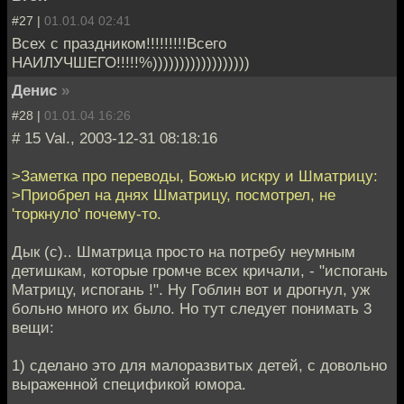
#27 |
01.01.04 02:41
Всех с праздником!!!!!!!!!Всего
НАИЛУЧШЕГО!!!!!%))))))))))))))))))
Денис
»
#28 |
01.01.04 16:26
# 15 Val., 2003-12-31 08:18:16
>Заметка про переводы, Божью искру и Шматрицу:
>Приобрел на днях Шматрицу, посмотрел, не
'торкнуло' почему-то.
Дык (с).. Шматрица просто на потребу неумным
детишкам, которые громче всех кричали, - "испогань
Матрицу, испогань !". Ну Гоблин вот и дрогнул, уж
больно много их было. Но тут следует понимать 3
вещи:
1) сделано это для малоразвитых детей, с довольно
выраженной спецификой юмора.