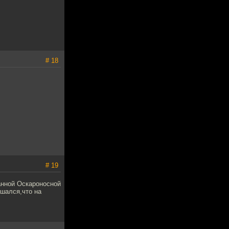
# 18
# 19
данной Оскароносной
ушался,что на