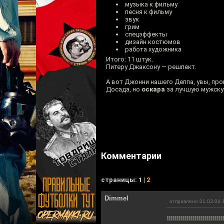
музыка к фильму
песня к фильму
звук
грим
спецэффекты
дизайн костюмов
работа художника
Итого: 11 штук.
Питеру Джаксону — решпект.
А вот Джонни нашего Деппа, увы, про
Досада, но
оскара
за лучшую мужску
Комментарии
cтраницы: 1 |
2
Dimmel
отправлено 01.03.04 
!!!!!!!!!!!!!!!!!!!!!!!!!!!!