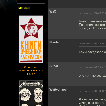
Магазин
WaX
отправлено 01.03.04 
Блин, хреновые ж
Повторил, так ска
порядок. Кто скаж
Nikolai
отправлено 01.03.04 
Как и следовало 
APXU
Советские
отправлено 01.03.04 
учебники 1940-50х
годов
оно как ! не обста
Whitechapel
отправлено 01.03.04 
Джаксону респект,
Обидно за Деппа, 