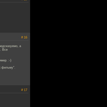
# 16
редсказуемо, а
. Все
мер. :-)
к фильму".
# 17