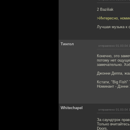
2 Baziliak
>Интересно, номини
Лучшая музыка к ф
Тингол
отправлено 01.03.04 
Конечно, это заме
потому нет ощущен
замечательно. Хобб
Джонни Деппа, жал
Кстати, "Big Fish
Номинант - Дэнни
Whitechapel
отправлено 01.03.04 
За саундтрэк прав
Только вчитайтесь
Doors,