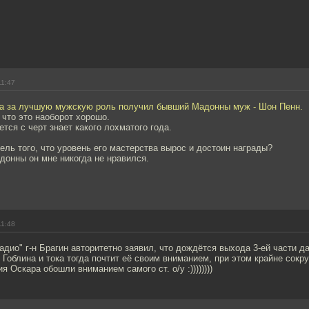
11:47
ра за лучшую мужскую роль получил бывший Мадонны муж - Шон Пенн.
 что это наоборот хорошо.
ется с черт знает какого лохматого года.
ель того, что уровень его мастерства вырос и достоин награды?
адонны он мне никогда не нравился.
11:48
адио" г-н Брагин авторитетно заявил, что дождётся выхода 3-ей части 
 Гоблина и тока тогда почтит её своим вниманием, при этом крайне сокр
 Оскара обошли вниманием самого ст. о/у :))))))))