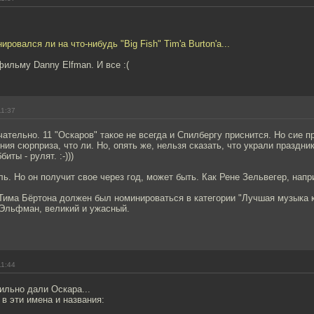
ровался ли на что-нибудь "Big Fish" Tim'а Burton'а...
ильму Danny Elfman. И все :(
11:37
чательно. 11 "Оскаров" такое не всегда и Спилбергу приснится. Но сие п
ия сюрприза, что ли. Но, опять же, нельзя сказать, что украли праздник
иты - рулят. :-)))
ь. Но он получит свое через год, может быть. Как Рене Зельвегер, напри
" Тима Бёртона должен был номинироваться в категории "Лучшая музыка 
 Эльфман, великий и ужасный.
11:44
ильно дали Оскара...
 в эти имена и названия: