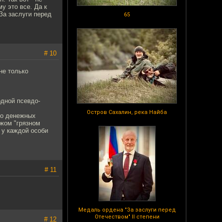
у это все. Да к
"За заслуги перед
65
# 10
не только
одной псевдо-
Остров Сахалин, река Найба
во денежных
ужом "грязном
 у каждой особи
# 11
Медаль ордена "За заслуги перед
Отечеством" II степени
# 12