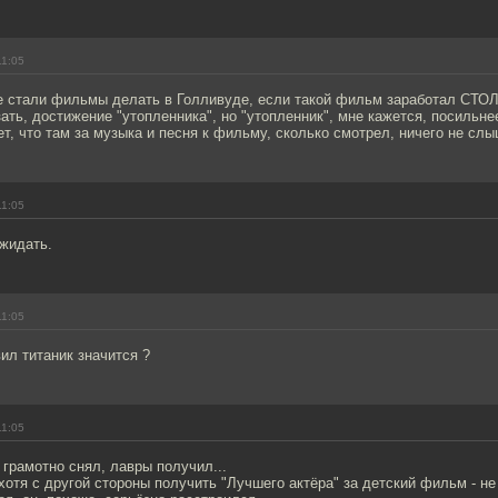
11:05
е стали фильмы делать в Голливуде, если такой фильм заработал СТО
зать, достижение "утопленника", но "утопленник", мне кажется, посильне
ет, что там за музыка и песня к фильму, сколько смотрел, ничего не слыш
11:05
ожидать.
11:05
вил титаник значится ?
11:05
 грамотно снял, лавры получил...
хотя с другой стороны получить "Лучшего актёра" за детский фильм - не 