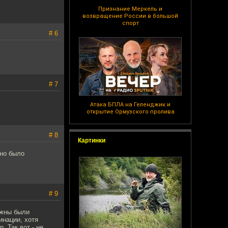
Признание Меркель и
возвращение России в большой
спорт
# 6
# 7
Атака БПЛА на Геленджик и
открытие Ормузского пролива
# 8
Картинки
жно было
# 9
лжны были
инации, хотя
. Так вот - не