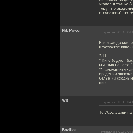
угадал я только 3
тому, что академи
отечеством", пото
Nik Power
отправлено 01.03.04 
Как и следовало о
штатовское кино-б
З.Ы.
* Кино-быдло - бе
мыслью на всех: "
** Кино-свиньи -
средств и знакомс
белье") и сходным
своя.
Wit
отправлено 01.03.04 
To WaX: Зайди на 
Baziliak
отправлено 01.03.04 