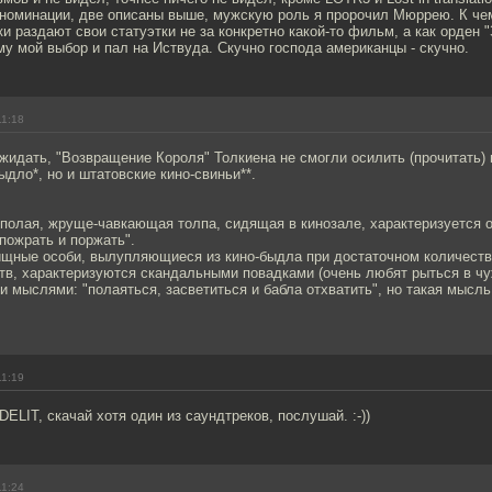
 номинации, две описаны выше, мужскую роль я пророчил Мюррею. К чем
ки раздают свои статуэтки не за конкретно какой-то фильм, а как орден 
му мой выбор и пал на Иствуда. Скучно господа американцы - скучно.
11:18
жидать, "Возвращение Короля" Толкиена не смогли осилить (прочитать) 
ыдло*, но и штатовские кино-свиньи**.
сполая, жруще-чавкающая толпа, сидящая в кинозале, характеризуется 
пожрать и поржать".
 хищные особи, вылупляющиеся из кино-быдла при достаточном количест
тв, характеризуются скандальными повадками (очень любят рыться в ч
и мыслями: "полаяться, засветиться и бабла отхватить", но такая мысль
11:19
DELIT, скачай хотя один из саундтреков, послушай. :-))
11:24