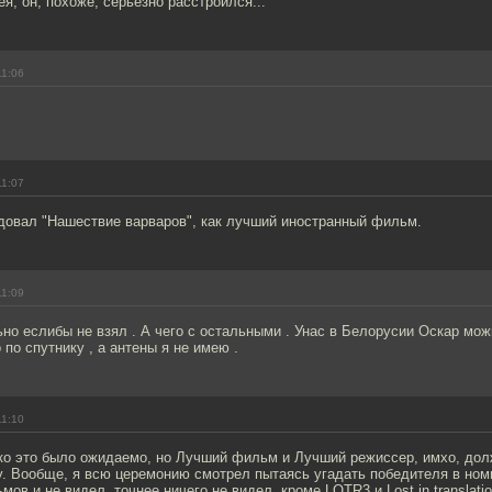
я, он, похоже, серьёзно расстроился...
11:06
11:07
довал "Нашествие варваров", как лучший иностранный фильм.
11:09
о еслибы не взял . А чего с остальными . Унас в Белорусии Оскар мо
 по спутнику , а антены я не имею .
11:10
ько это было ожидаемо, но Лучший фильм и Лучший режиссер, имхо, до
. Вообще, я всю церемонию смотрел пытаясь угадать победителя в ном
в и не видел, точнее ничего не видел, кроме LOTR3 и Lost in translation