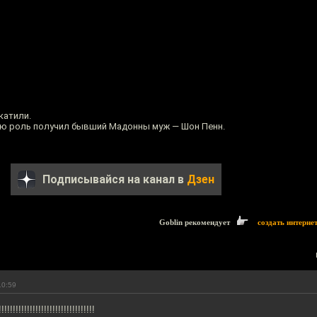
катили.
ю роль получил бывший Мадонны муж — Шон Пенн.
Подписывайся на канал в
Дзен
Goblin рекомендует
создать интерне
10:59
!!!!!!!!!!!!!!!!!!!!!!!!!!!!!!!!!!