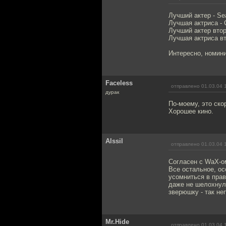
Лучший актер - Se
Лучшая актриса - C
Лучший актер втор
Лучшая актриса вт
Интересно, номинир
Faceless
отправлено 01.03.04 
дурак
По-моему, это скор
Хорошее кино.
Alssil
отправлено 01.03.04 
Согласен с WaX-ом
Все остальное, о
усомниться в прав
даже не шелохнулс
зверюшку - так не
Mr.Hide
отправлено 01.03.04 