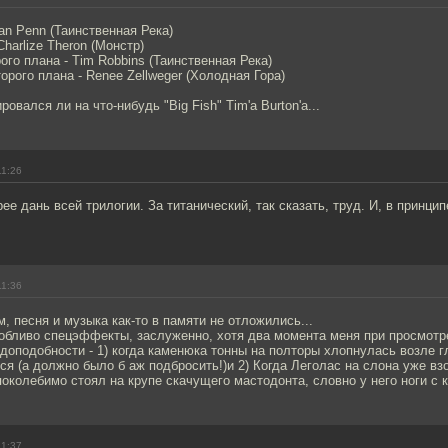
an Penn (Таинственная Река)
harlize Theron (Монстр)
ого плана - Tim Robbins (Таинственная Река)
орого плана - Renee Zellweger (Холодная Гора)
овался ли на что-нибудь "Big Fish" Tim'а Burton'а...
11:26
ее дань всей трилогии. За титанический, так сказать, труд. И, в принци
11:36
, песня и музыка как-то в памяти не отложились...
собливо спецэффекты, заслуженно, хотя два момента меня при просмотр
доподобности - 1) когда каменюка тонны на полторы хлопнулась возле гл
я (а должно было б аж подбросить!)и 2) Когда Леголас на слона уже вз
поколебимо стоял на крупе скачущего мастодонта, словно у него ноги с к
11:37