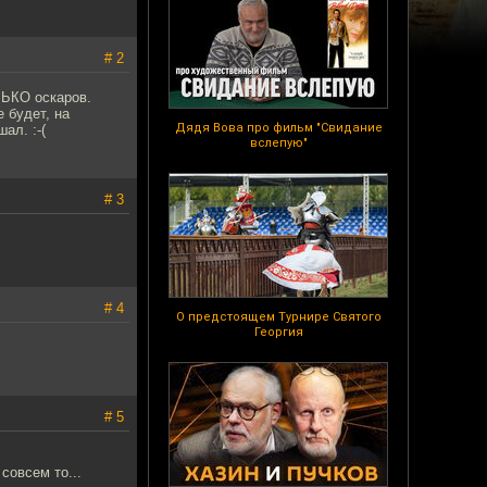
# 2
ЛЬКО оскаров.
е будет, на
Дядя Вова про фильм "Свидание
ал. :-(
вслепую"
# 3
# 4
О предстоящем Турнире Святого
Георгия
# 5
совсем то...