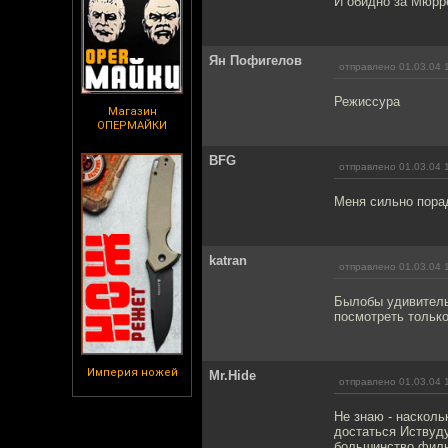
И обидно за Мюрре
Ян Пофигелов
отправлено 01.03.04 
Режиссура
Магазин
ОПЕРМАЙКИ
BFG
отправлено 01.03.04 
Меня сильно пора
katran
отправлено 01.03.04 
Былобы удивительн
посмотреть только
Империя ножей
Mr.Hide
отправлено 01.03.04 
Не знаю - наскол
достаться Иствуду
большинство фильмо