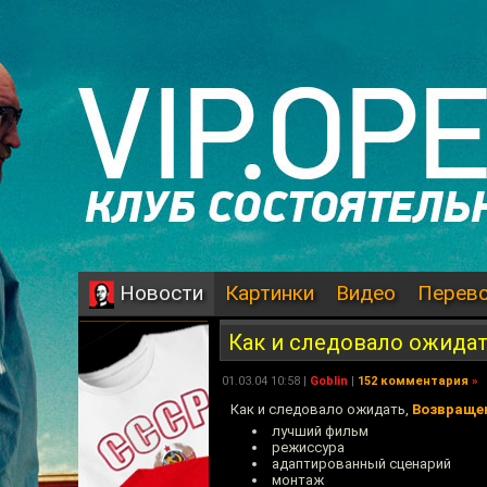
Картинки
Видео
Перев
Новости
Как и следовало ожида
01.03.04 10:58 |
Goblin
|
152 комментария
»
Как и следовало ожидать,
Возвраще
лучший фильм
режиссура
адаптированный сценарий
монтаж