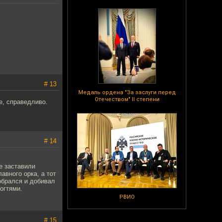
# 13
Медаль ордена "За заслуги перед
Отечеством" II степени
пе, справедливо.
# 14
е заставили
авного орка, а тот
обрался и добивал
огтями.
РВИО
# 15