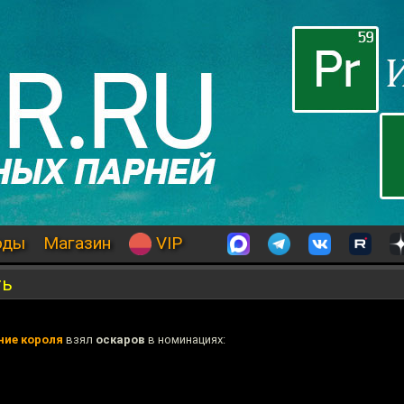
оды
Магазин
VIP
ть
ние короля
взял
оскаров
в номинациях: