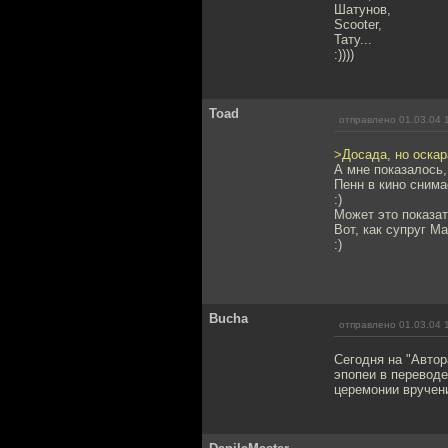
Шатунов,
Scooter,
Тату...
:))))
Toad
отправлено 01.03.04 
>Досада, но оска
А мне показалось,
Пенн в кино снима
:)
Может это показат
Вот, как супруг М
:)
Bucha
отправлено 01.03.04 
Сегодня на "Автор
эпопеи в переводе
церемонии вручения