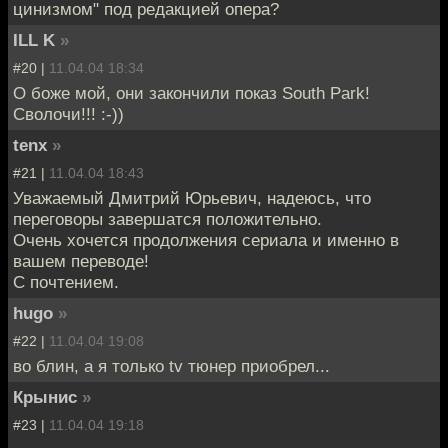
цинизмом" под редакцией опера?
ILL K
»
#20 |
11.04.04 18:34
О боже мой, они закончили показ South Park!
Сволочи!!! :-))
tenx
»
#21 |
11.04.04 18:43
Уважаемый Дмитрий Юрьевич, надеюсь, что
переговоры завершатся положительно.
Очень хочется продолжения сериала и именно в
вашем переводе!
С почтением.
hugo
»
#22 |
11.04.04 19:08
во блин, а я только tv тюнер приобрел...
Крынис
»
#23 |
11.04.04 19:18