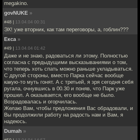
megakino.
govNUKE
»
#48 |
13.04.04 00:31
ЭХ! уже вторник, как там переговоры, а, гоблин???
Екса
»
#49 |
13.04.04 01:42
Даже и не знаю, радоваться ли этому. Полностью
согласна с предыдущими высказываниями о том,
что теперь хоть спать можно раньше укладываться.
С другой стороны, вместо Парка сейчас вообще
какую-то муть гонят. А с третьей, я зря сегодня себя
ругала, очнувшись в 00.30 и поняв, что Парк уже
прошел. А оказывается, его вообще не было.
Возрадовалась и огорчилась.
Желаю Вам, чтобы предложения Вас обрадовали, и
Вы продолжили работу на радость нам и Вам, я
надеюсь.
Dumah
»
#50 |
13.04.04 14:57