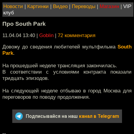
Новости
|
Картинки
|
Видео
|
Переводы
|
Магазин
|
VIP
клуб
Про South Park
11.04.04 13:40
|
Goblin
|
72 комментария
Довожу до сведения любителей мультфильма
South
Park
.
На прошедшей неделе трансляция закончилась.
В соответствии с условиями контракта показали
тридцать эпизодов.
На следующей неделе отбываю в город Москва для
переговоров по поводу продолжения.
Подписывайся на наш
канал в Telegram