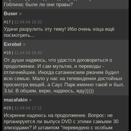
Гоблина: были ли они правы?
Buser
»
#17 |
11.04.04 16:32
Удачи разрулить эту тему! Ибо очень хоца ещё
посмотреть...
Exrebel
»
#18 |
11.04.04 16:44
От души надеюсь, что удастся договориться о
продолжении. И сам мультик, и переводы -
отличнейшие. Иногда сатанинским ржачем будил
всю семью. Мало у нас на телевидении достойных
просмотра вещей, а Саус Парк именно такой и был.
З.Ы. В обшем, верю, надеюсь, жду)))))
mazafakin
»
#19 |
11.04.04 17:11
Искренне надеюсь на продолжение. Вопрос: не
прланируется ли выпуск DVD с этими самыми 30
эпизодами? И штампом "переведено с особым