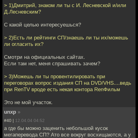
> 1)Дмитрий, знаком ли ты с И. Лесневской и/или
Д.Лесневским?
С какой целью интересуешься?
> 2)Есть ли рейтинги СП/знаешь ли ты их/можешь
ли огласить их?
Смотри на официальных сайтах.
Если там нет, меня спрашивать зачем?
> 3)Можешь ли ты провентилировать при
переговорах вопрос издания СП на DVD/VHS....ведь
при RenTV вроде есть некая контора RenФильм
Это не мой участок.
unxp
»
#40 |
12.04.04 04:52
а где бы можно заценить небольшой кусок
мегаперевода СП? Ато все вокруг восхищаются, а у