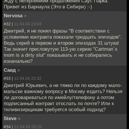
Жду с нетерпением продолжения Саус Парка.
Привет из Барнаула (Это в Сибири) :-)
Nervosa
»
#32 |
11.04.04 23:03
Дмитрий, я не понял фразы "В соответствии с
условиями контракта показали тридцать эпизодов".
Ведь серий в первом и втором эпизодах 31 штука!
Так значит пресловутую 113-ую серию "Cartman`s
mom is a dirty slut" показывать и не собирались
изначально?
Саид
»
#33 |
11.04.04 23:32
Дмитрий Юрьевич, а не тяжко ли по каждому мало-
мальски важному вопросу в Москву ездить? Нельзя
ли договариваться по имейлу/телефону а потом
подписанный контракт отослать по почте? Или к
тиливизирщикам требуется особый подход?
Steve
»
#34 |
12.04.04 00:20