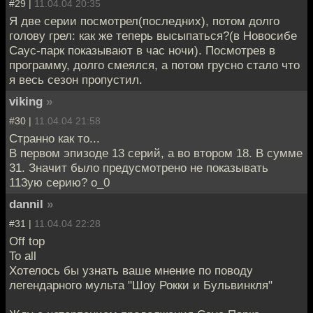
#29 |
11.04.04 20:35
Я две серии посмотрел(последних), потом долго
голову грел: как же теперь высыпаться?(в Новосибе
Саус-парк показывают в час ночи). Посмотрев в
программу, долго смеялся, а потом грусно стало что
я весь сезон пропустил.
viking
»
#30 |
11.04.04 21:58
Странно как то...
В первом эпизоде 13 серий, а во втором 18. В сумме
31. Значит было предусмотрено не показывать
113ую серию? о_0
dannil
»
#31 |
11.04.04 22:28
Off top
To all
Хотелось бы узнать ваше мнение по поводу
легендарного мульта "Шоу Рокки и Бульвинкля"