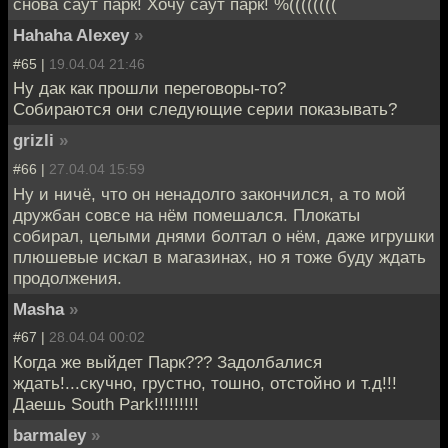
снова саут парк! Хочу саут парк! %((((((((
Hahaha Alexey
»
#65 |
19.04.04 21:46
Ну дак как прошли переговоры-то?
Собираются они следующие серии показывать?
grizli
»
#66 |
27.04.04 15:59
Ну и ничё, что он ненадолго закончился, а то мой
дружбан совсе на нём помешался. Плокаты
собирал, целыми днями болтал о нём, даже игрушки
плюшевые искал в магазинах, но я тоже буду ждать
продолжения.
Masha
»
#67 |
28.04.04 00:02
Когда же выйдет Парк??? Задолбалися
ждать!...скучно, грустно, тошно, отстойно и т.д!!!
Даешь South Park!!!!!!!!!
barmaley
»