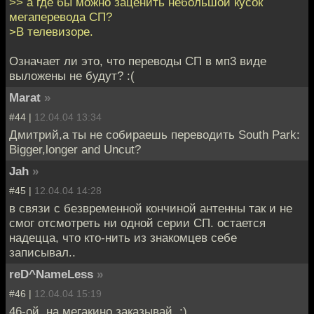
>> а где бы можно заценить небольшой кусок
мегаперевода СП?
>В телевизоре.
Означает ли это, что переводы СП в мп3 виде
выложены не будут? :(
Marat
»
#44 |
12.04.04 13:34
Дмитрий,а ты не собираешь переводить South Park:
Bigger,longer and Uncut?
Jah
»
#45 |
12.04.04 14:28
в связи с безвременной кончиной антенны так и не
смог отсмотреть ни одной серии СП. остается
надецца, что кто-нить из знакомцев себе
записывал..
reD^NameLess
»
#46 |
12.04.04 15:19
46-ой, на мегакино заказывай. ;)