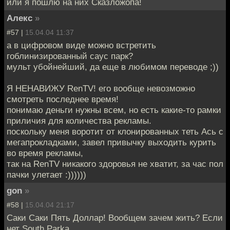
или я пошлю на них Сказложопа!
Алекс
»
#57 |
15.04.04 11:37
а в цифровом виде можно встретить
гоблинизированный саус парк?
мульт убойнейший, да еще в любимом переводе ;))
Я НЕНАВИЖУ RenTV! его вообще невозможно
смотреть последнее время!
понимаю деньги нужны всем, но есть какие-то рамки
приличия для количества рекламы.
поскольку меня воротит от клонированных теть Ась с
мегапрокладками, завел привычку выходить курить
во время рекламы,
так на RenTV никакого здоровья не хватит, за час пол
пачки улетает :))))))
gon
»
#58 |
15.04.04 21:17
Саки Саки Пять Доллар! Вообщем зачем жить? Если
нет South Parka