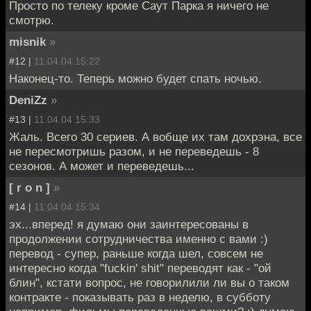
Просто по телеку кроме Саут Парка я ничего не
смотрю.
misnik
»
#12 |
11.04.04 15:22
Наконец-то. Теперь можно будет спать ночью.
DeniZz
»
#13 |
11.04.04 15:33
Жаль. Всего 30 сериев. А вобще их там дохрэна, все
не пересмотришь разом, и не переведешь - 8
сезонов. А может и переведешь...
[ r o n ]
»
#14 |
11.04.04 15:34
эх...вперед! я думаю они заинтересованы в
продолжении сотрудничества именно с вами :)
перевод - супер, раньше когда шел, совсем не
интересно когда "fuckin' shit" переводят как - "ой
блин", кстати вопрос, не говорилили ли вы о таком
контракте - показывать раз в неделю, в субботу