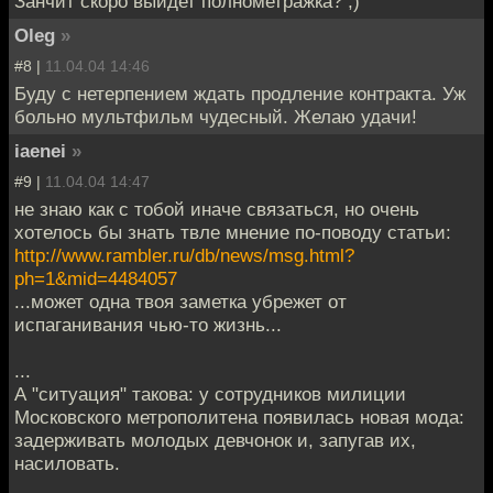
Занчит скоро выйдет полнометражка? ;)
Oleg
»
#8 |
11.04.04 14:46
Буду с нетерпением ждать продление контракта. Уж
больно мультфильм чудесный. Желаю удачи!
iaenei
»
#9 |
11.04.04 14:47
не знаю как с тобой иначе связаться, но очень
хотелось бы знать твле мнение по-поводу статьи:
http://www.rambler.ru/db/news/msg.html?
ph=1&mid=4484057
...может одна твоя заметка убрежет от
испаганивания чью-то жизнь...
...
А "ситуация" такова: у сотрудников милиции
Московского метрополитена появилась новая мода:
задерживать молодых девчонок и, запугав их,
насиловать.