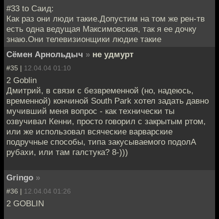
#33 to Саид:
Как раз они люди такие.Допустим на том же рен-тв
есть одна ведущая Максимовская, так я ее дочку
знаю.Они телевизионщики людие такие
Сёмен Арнольдыч
»
не удмурт
#35 |
12.04.04 01:10
2 Goblin
Дмитрий, в связи с безвременной (но, надеюсь,
временной) кончиной South Park хотел задать давно
мучивший меня вопрос - как технически ты
озвучивал Кенни, просто говорил с закрытым ртом,
или же использовал всяческие варварские
подручные способы, типа закусываемого подолА
рубахи, или там галстука? 8-)))
Gringo
»
#36 |
12.04.04 01:26
2 GOBLIN