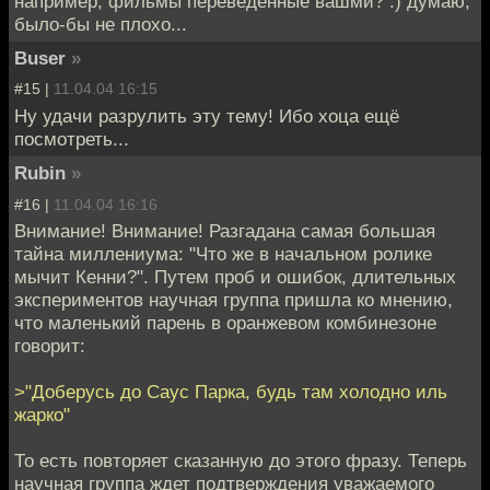
например, фильмы переведенные вашми? :) думаю,
было-бы не плохо...
Buser
»
#15 |
11.04.04 16:15
Ну удачи разрулить эту тему! Ибо хоца ещё
посмотреть...
Rubin
»
#16 |
11.04.04 16:16
Внимание! Внимание! Разгадана самая большая
тайна миллениума: "Что же в начальном ролике
мычит Кенни?". Путем проб и ошибок, длительных
экспериментов научная группа пришла ко мнению,
что маленький парень в оранжевом комбинезоне
говорит:
>"Доберусь до Саус Парка, будь там холодно иль
жарко"
То есть повторяет сказанную до этого фразу. Теперь
научная группа ждет подтверждения уважаемого