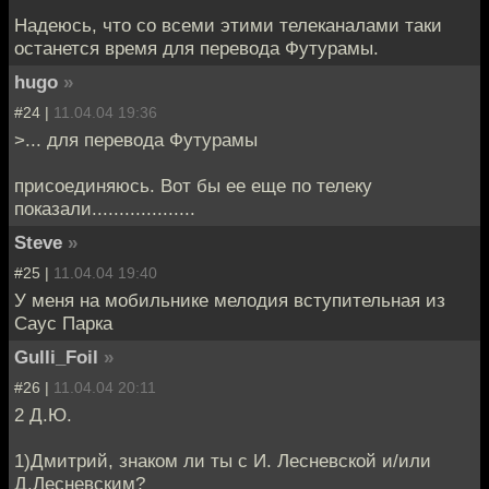
Надеюсь, что со всеми этими телеканалами таки
останется время для перевода Футурамы.
hugo
»
#24 |
11.04.04 19:36
>... для перевода Футурамы
присоединяюсь. Вот бы ее еще по телеку
показали...................
Steve
»
#25 |
11.04.04 19:40
У меня на мобильнике мелодия вступительная из
Саус Парка
Gulli_Foil
»
#26 |
11.04.04 20:11
2 Д.Ю.
1)Дмитрий, знаком ли ты с И. Лесневской и/или
Д.Лесневским?