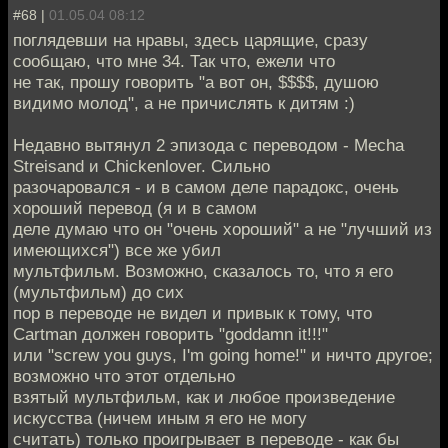
#68 |
01.05.04 08:12
поглядевши на нравы, здесь царящие, сразу
сообщаю, что мне 34. Так что, ежели что
не так, прошу говорить "а вот он, $$$$, душою
видимо молод", а не причислять к дитям :)
Недавно вытянул 2 эпизода с переводом - Mechа
Streisand и Chickenlover. Сильно
разочаровался - и в самом деле парадокс, очень
хороший перевод (я и в самом
деле думаю что он "очень хороший" а не "лучший из
имеющихся") все же убил
мультфильм. Возможно, сказалось то, что я его
(мультфильм) до сих
пор в переводе не видел и привык к тому, что
Cartman должен говорить "goddamn it!!!"
или "screw you guys, I'm going home!" и ничто другое;
возможно что этот отдельно
взятый мультфильм, как и любое произведение
искусства (ничем иным я его не могу
считать) только проигрывает в переводе - как бы