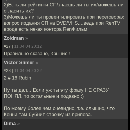
2)Есть ли рейтинги СП/знаешь ли ты их/можешь ли
огласить их?
3)Можешь ли ты провентилировать при переговорах
вопрос издания СП на DVD/VHS....ведь при RenTV
вроде есть некая контора RenФильм
Zoidman
»
#27 |
11.04.04 20:12
Правильно сказано, Крынис !
Victor Slimer
»
#28 |
11.04.04 20:22
2 # 16 Rubin
Ну ты дал... Если уж ты эту фразу НЕ СРАЗУ
ПОНЯЛ, то остальные и подавно :)
По моему более чем очевидно, т.е. слышно, что
Кенни там бубнит строчку из припева.
Dima
»