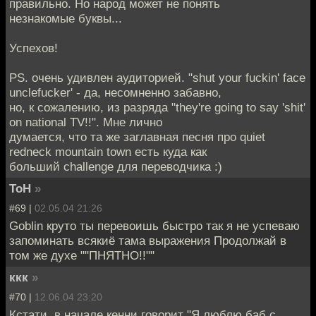
правильно. Но народ может не понять
незнакомые буквы...
Успехов!
PS. очень удивлен аудиторией. "shut your fuckin' face
unclefucker' - да, несомненно забавно,
но, к сожалению, из разряда "they're going to say 'shit'
on national TV!!". Мне лично
думается, что та же заглавная песня про quiet
redneck mountain town есть куда как
больший challenge для переводчика :)
ToH
»
#69 |
02.05.04 21:26
Goblin круто ты перевоишь быстро так я не успеваю
запоминать всякиё тама выражения Продолжай в
том же духе ""ПНЯТНО!!""
ккк
»
#70 |
12.06.04 23:20
Кстати, в начале кенни говорит "Я люблю баб с