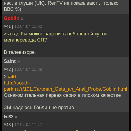
нас, в глуши (UK), RenTV не показывают... только
BBC %)
Goblin
»
#41 |
12.04.04 11:02
> а где бы можно заценить небольшой кусок
мегаперевода СП?
В телевизоре.
Saint
»
#42 |
12.04.04 11:39
2
#40
http://south-
park.ru/r/101.Cartman_Gets_an_Anal_Probe.Goblin.html
Ознакомительная первая серия в плохом качестве
ЗЫ надеюсь Гоблин не против
ЫФ
»
#43 |
12.04.04 11:47