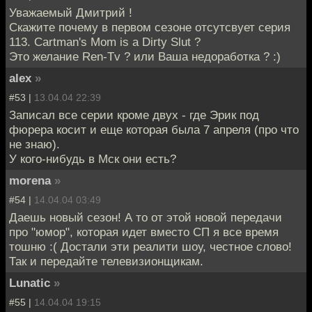
Уважаемый Дмитрий !
Скажите почему в первом сезоне отсутсвует серия
113. Cartman's Mom is a Dirty Slut ?
Это желание Ren-Tv ? или Ваша недоработка ? :)
alex
»
#53 |
13.04.04 22:39
Записал все серии кроме двух - где Эрик под
фюрера косит и еще которая была 7 апреля (про что
не знаю).
У кого-нибудь в Мск они есть?
morena
»
#54 |
14.04.04 03:49
Даешь новый сезон! А то от этой новой передачи
про "юмор", которая идет вместо СП я все время
тошню :( Достали эти реалити шоу, честное слово!
Так и передайте телевизионщикам.
Lunatic
»
#55 |
14.04.04 19:15