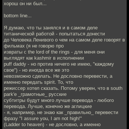
хорош он ни был...
bottom line...
Я думаю, что ты занялся и в самом деле
титанической работой - попытаться донести
до Человека Ленивого о чем на самом деле говорят в
фильмах (я не говорю про
извраты с the lord of the rings - для меня они
выглядят как kashmir в исполнении
puff daddy - но против ничего не имею, "каждому
свое") - но иногда все же это
невозможно сделать. Не дословно перевести, а
именно передать spirit. То, что
режиссер хотел сказать. Потому уверен, что в south
park'e _грамотные_ русские
субтитры будут много лучше перевода - любого
перевода. Лучше, конечно же аглицкие
- я, например, не знаю как _правильно_ перевести
фразу "I assure you, I am not high!"
(Ladder to heaven) - не дословно, а именно