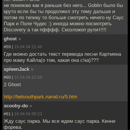
не понимаю как я раньше без него... Goblin было бы
круто если бы ты продолжил эту тему дальше и
потом по телику то больше смотреть нечего ну Саус
Парк и Поле Чудес :) иногда можно посмотреть
Discovery а так пфффф. Скозложоп рулит!!!!
ghost
»
#59 |
15.04.04 21:49
Где можно достать текст перевода песни Картмена
про маму Кайла(о том, какая она с!ка)???
spleenJack
»
#60 |
15.04.04 22:58
2 Ghost
http://belsouthpark.narod.ru/5.htm
scooby-do
»
#61 |
16.04.04 00:23
Жду саус парка. Мы все ждем саус парка. Кенни
форева.