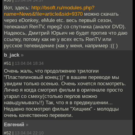
Вот, здесь:
http://bsoft.ru/modules.php?
name=News&file=article&sid=9370
можно скачать
через eDonkey, eMule etc. весь первый сезон,
телеканал RenTV, mpeg2 со спутника (аналог DVD).
Надеюсь, Дмитрий Юрьич не будет против что даю
ссылку, потому как не у всех есть RenTV или
русское телевидение (как у меня, например :(( )
b_jack
»
#51 |
13.04.04 18:34
Очень жаль, что продолжение трилогии
"Пластелиновый конец:))" в вашем переводе мы
увидим только осенью. Очень хочется посмотреть.
Лично я когда смотрел фильм в оригенале просто
угарал со смеху(столько перлов можно
навыдумывать!!) Так, что я в предвкушении...
Недавно посмотрел фильм "Хищник" - молодцы
очень качественно перевели.
Евгений
»
#52 |
13.04.04 22:10