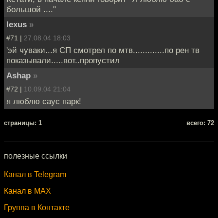
большой ...."
lexus
»
#71 |
27.08.04 18:03
'эй чуваки...я СП смотрел по мтв.............по рен тв
показывали.....вот..пропустил
Ashap
»
#72 |
10.09.04 21:04
я люблю саус парк!
cтраницы: 1
всего: 72
полезные ссылки
Канал в Telegram
Канал в MAX
Группа в Контакте