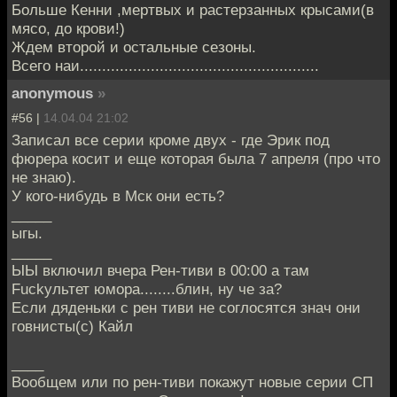
Больше Кенни ,мертвых и растерзанных крысами(в
мясо, до крови!)
Ждем второй и остальные сезоны.
Всего наи......................................................
anonymous
»
#56 |
14.04.04 21:02
Записал все серии кроме двух - где Эрик под
фюрера косит и еще которая была 7 апреля (про что
не знаю).
У кого-нибудь в Мск они есть?
_____
ыгы.
_____
ЫЫ включил вчера Рен-тиви в 00:00 а там
Fuckультет юмора........блин, ну че за?
Если дяденьки с рен тиви не соглосятся знач они
говнисты(с) Кайл
____
Вообщем или по рен-тиви покажут новые серии СП