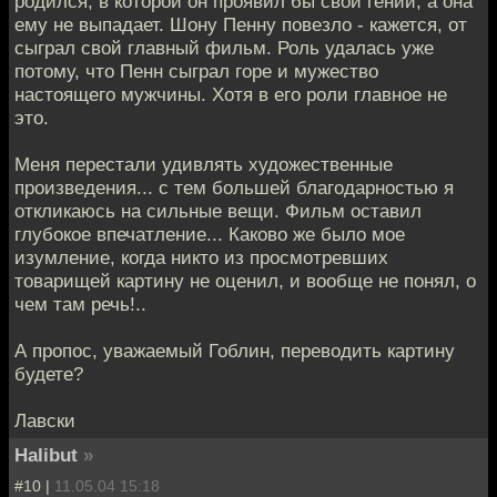
родился, в которой он проявил бы свой гений, а она
ему не выпадает. Шону Пенну повезло - кажется, от
сыграл свой главный фильм. Роль удалась уже
потому, что Пенн сыграл горе и мужество
настоящего мужчины. Хотя в его роли главное не
это.
Меня перестали удивлять художественные
произведения... с тем большей благодарностью я
откликаюсь на сильные вещи. Фильм оставил
глубокое впечатление... Каково же было мое
изумление, когда никто из просмотревших
товарищей картину не оценил, и вообще не понял, о
чем там речь!..
А пропос, уважаемый Гоблин, переводить картину
будете?
Лавски
Halibut
»
#10 |
11.05.04 15:18