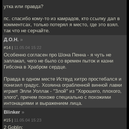
утка или правда?
пс. спасибо кому-то из камрадов, кто ссылку дал в
комментсах, только потерял я место, где это взял.
так что не серчайте.
Д.О.Н.
»
#14 |
11.05.04 15:22
Особенно согласен про Шона Пенна - я чуть не
заплакал, чего не было со времен пыток и казни
Гибсона в Храбром сердце.
Правда в одном месте Иствуд хитро простебался и
понизил градус. Хозяина ограбленной винной лавки
играет Элли Уоллак - "Злой" из "Хорошего, плохого,
злого", причем похоже специально с похожими
интонациями и выражением лица.
Blinker
»
#15 |
11.05.04 15:23
2 Goblin: