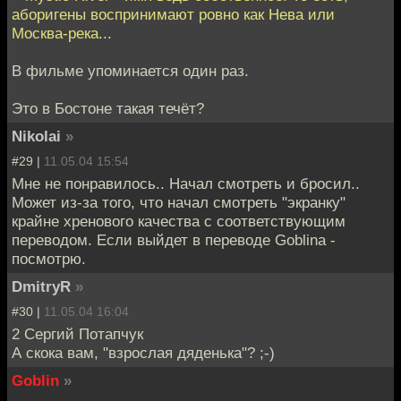
аборигены воспринимают ровно как Нева или
Москва-река...
В фильме упоминается один раз.
Это в Бостоне такая течёт?
Nikolai
»
#29 |
11.05.04 15:54
Мне не понравилось.. Начал смотреть и бросил..
Может из-за того, что начал смотреть "экранку"
крайне хренового качества с соответствующим
переводом. Если выйдет в переводе Goblinа -
посмотрю.
DmitryR
»
#30 |
11.05.04 16:04
2 Сергий Потапчук
А скока вам, "взрослая дяденька"? ;-)
Goblin
»