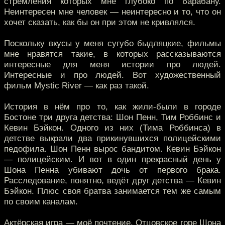
стремления которых мне глубоко по барабану.
Неинтересен мне человек — неинтересно и то, что он
хочет сказать, как бы он при этом не кривлялся.
Поскольку вкусы у меня сугубо быдляцкие, фильмы
мне нравятся такие, в которых рассказываются
интересные для меня истории про людей.
Интересные и про людей. Вот художественный
фильм Mystic River — как раз такой.
История в нём про то, как жили-были в городе
Бостоне три друга детства: Шон Пенн, Тим Роббинс и
Кевин Бэйкон. Одного из них (Тима Роббинса) в
детстве выкрали два прикинувшихся полицейскими
педофила. Шон Пенн вырос бандитом. Кевин Бэйкон
— полицейским. И вот в один прекрасный день у
Шона Пенна убивают дочь от первого брака.
Расследование, понятно, ведёт друг детства — Кевин
Бэйкон. Плюс своя братва занимается тем же самым
по своим каналам.
Актёрская игра — моё почтение. Отцовское горе Шона