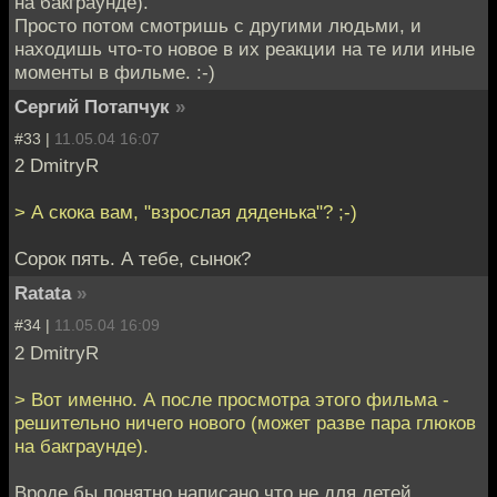
на бакграунде).
Просто потом смотришь с другими людьми, и
находишь что-то новое в их реакции на те или иные
моменты в фильме. :-)
Сергий Потапчук
»
#33 |
11.05.04 16:07
2 DmitryR
> А скока вам, "взрослая дяденька"? ;-)
Сорок пять. А тебе, сынок?
Ratata
»
#34 |
11.05.04 16:09
2 DmitryR
> Вот именно. А после просмотра этого фильма -
решительно ничего нового (может разве пара глюков
на бакграунде).
Вроде бы понятно написано что не для детей.