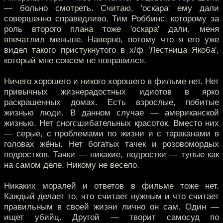
— больно смотреть. Считаю, 'оскара' ему дали
совершенно справедливо. Тим Роббинс, которому за
роль второго плана тоже 'оскара' дали, меня
впечатлил меньше. Наверно, потому что я его уже
видел такого пристукнутого в х/ф 'Лестница Якоба',
который мне совсем не понравился.
Ничего хорошего и никого хорошего в фильме нет. Нет
привычных жизнерадостных идиотов в ярко
раскрашенных домах. Есть взрослые, побитые
жизнью люди. В данном случае — американской
жизнью. Нет сногсшибательных красоток. Вместо них
— серые, с проблемами по жизни и с тараканами в
головах жёны. Нет богатых тачек и розовомордых
подростков. Тачки — никакие, подростки — тупые как
на самом деле. Никому не весело.
Никаких моралей и ответов в фильме тоже нет.
Каждый делает то, что считает нужным и что считает
правильным в своей жизни лично он сам. Один —
ищет убийц. Другой — творит самосуд по