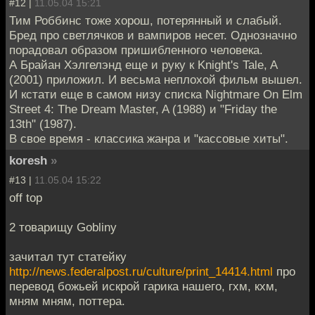
#12 |
11.05.04 15:21
Тим Роббинс тоже хорош, потерянный и слабый.
Бред про светлячков и вампиров несет. Однозначно
порадовал образом пришибленного человека.
А Брайан Хэлгелэнд еще и руку к Knight's Tale, A
(2001) приложил. И весьма неплохой фильм вышел.
И кстати еще в самом низу списка Nightmare On Elm
Street 4: The Dream Master, A (1988) и "Friday the
13th" (1987).
В свое время - классика жанра и "кассовые хиты".
koresh
»
#13 |
11.05.04 15:22
off top
2 товарищу Goblinу
зачитал тут статейку
http://news.federalpost.ru/culture/print_14414.html
про
перевод божьей искрой гарика нашего, гхм, кхм,
мням мням, поттера.