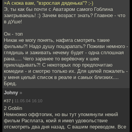
>А скока вам, "взрослая дяденька"? ;-)
Э, ты как бы почти с Аватаром самого Гоблина
заигрываешь! :) Зачем возраст знать? Главное - что
в дУше!
Он - топ
Никак не могу понять, нафига смотреть такие
фильмы?! Надо душу поцарапать? Поживи немного -
глядишь и заживать нечему будет - одна сплошная
рана..... Чего заранее то верёвочку к шее
прикладывать?! С некоторых пор предпочитаю
комедии - и смотрю только их. Для целей пожалеть -
у меня целый список в реале и самых близких....
Бред.
Johny
»
#37 |
11.05.04 16:10
2 Goblin
Немножко оффтопик, но вы тут упомянули некий
фильм Расплата, коий я имел удовольствие
отсмотреть два дня назад. С вашим переводом. Все