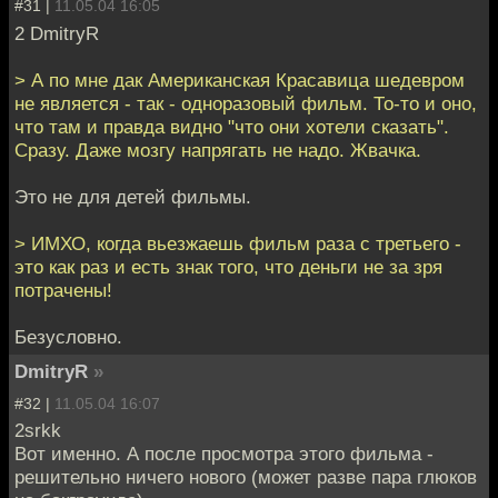
#31 |
11.05.04 16:05
2 DmitryR
> А по мне дак Американская Красавица шедевром
не является - так - одноразовый фильм. То-то и оно,
что там и правда видно "что они хотели сказать".
Сразу. Даже мозгу напрягать не надо. Жвачка.
Это не для детей фильмы.
> ИМХО, когда вьезжаешь фильм раза с третьего -
это как раз и есть знак того, что деньги не за зря
потрачены!
Безусловно.
DmitryR
»
#32 |
11.05.04 16:07
2srkk
Вот именно. А после просмотра этого фильма -
решительно ничего нового (может разве пара глюков