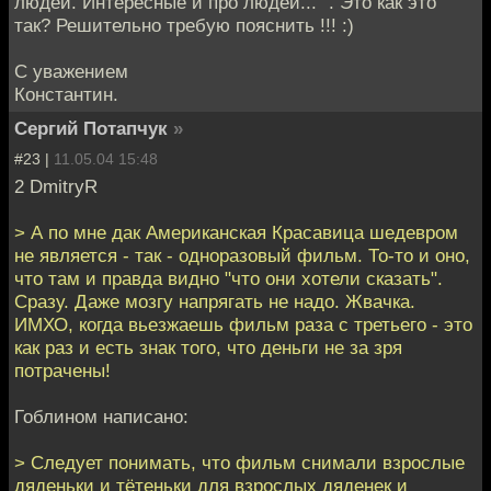
людей. Интересные и про людей..." . Это как это
так? Решительно требую пояснить !!! :)
С уважением
Константин.
Сергий Потапчук
»
#23 |
11.05.04 15:48
2 DmitryR
> А по мне дак Американская Красавица шедевром
не является - так - одноразовый фильм. То-то и оно,
что там и правда видно "что они хотели сказать".
Сразу. Даже мозгу напрягать не надо. Жвачка.
ИМХО, когда вьезжаешь фильм раза с третьего - это
как раз и есть знак того, что деньги не за зря
потрачены!
Гоблином написано:
> Следует понимать, что фильм снимали взрослые
дяденьки и тётеньки для взрослых дяденек и