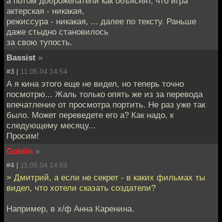
а потом доброжелатели как объяснят, что игра
актерская - никакая,
режиссура - никакая, ... далее по тексту. Раньше
даже стыдно становилось
за свою тупость.
Bassist
»
#3 |
11.05.04 14:54
А я кина этого еще не видел, но теперь точно
посмотрю... Жаль только опять же из за перевода
впечатление от просмотра портить. Не раз уже так
было. Может переведете его а? Как надо, к
следующему месяцу...
Просим!
Goblin
»
#4 |
11.05.04 14:59
> Дмитрий, а если не секрет - в каких фильмах ты
видел, что хотели сказать создатели?
Например, в х/ф Анна Каренина.