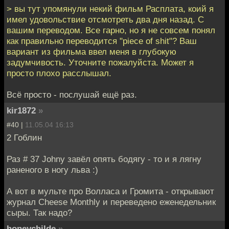
> вы тут упомянули некий фильм Расплата, коий я
имел удовольствие отсмотреть два дня назад. С
вашим переводом. Все гарно, но я не совсем понял
как правильно переводится "piece of shit"? Ваш
вариант из фильма ввел меня в глубокую
задумчивость. Уточните пожалуйста. Может я
просто плохо расслышал.
Всё просто - послушай ещё раз.
kir1872
»
#40 |
11.05.04 16:13
2 Гоблин
Раз # 37 Johny завёл опять бодягу - то и я лягну
раненого в ногу льва :)
А вот в мульте про Волласа и Громита - открывают
журнал Cheese Monthly и переведено еженедельник
сыры. Так надо?
honeychilde
»