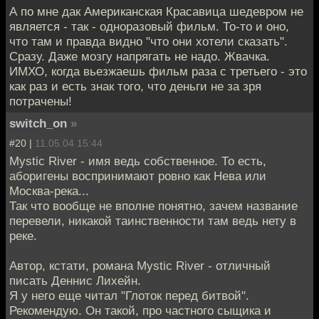
А по мне дак Американская Красавица шедевром не
является - так - одноразовый фильм. То-то и оно,
что там и правда видно "что они хотели сказать".
Сразу. Даже мозгу напрягать не надо. Жвачка.
ИМХО, когда вьезжаешь фильм раза с третьего - это
как раз и есть знак того, что деньги не за зря
потрачены!
switch_on
»
#20 |
11.05.04 15:44
Mystic River - имя ведь собственное. То есть,
аборигены воспринимают ровно как Нева или
Москва-река...
Так что вообще не вполне понятно, зачем название
перевели, никакой таинственности там ведь нету в
реке.
Автор, кстати, романа Mystic River - отличный
писать Деннис Лихейн.
Я у него еще читал "Глоток перед битвой".
Рекомендую. Он такой, про частного сыщика и