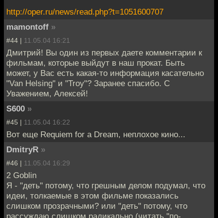
http://oper.ru/news/read.php?t=1051600707
mamontoff
»
#44 |
11.05.04 16:21
Дмитрий! Вы один из первых даете комментарии к
фильмам, которые выйдут в наш прокат. Быть
может, у Вас есть какая-то информация касательно
"Van Helsing" и "Troy"? Заранее спасибо. С
Уважением, Алексей!
S600
»
#45 |
11.05.04 16:22
Вот еще Requiem for a Dream, неплохое кино...
DmitryR
»
#46 |
11.05.04 16:29
2 Goblin
Я - "деть" потому, что грешным делом подумал, что
идеи, толкаемые в этом фильме показались
слишком прозрачными? или "деть" потому, что
рассуждаю слишком радикально (читать "по-