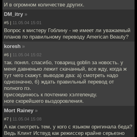
И в огромном количестве других.
DM_itry
»
#5 |
11.05.04 15:01
Вопрос к мистеру Гоблину - не имеет ли уважаемый
планов по правильному переводу American Beauty?
koresh
»
#6 |
11.05.04 15:02
так. понял. спасибо, товарищ goblin за новость. у
меня давненько лежит скачанный, все жду, когда ж
тут чего скажут. выводов два: а) смотреть надо
однозначно, б) ждать правильный перевод от
полного пэ.
присоединюсь к почтению хэлгеленду.
ноге скорейшего выздоровления.
Mort Rainey
»
#7 |
11.05.04 15:08
А как смотреть тем, у кого с языком оригинала беда?
Ведь Клинт Иствуд как режиссер крайне серьезно