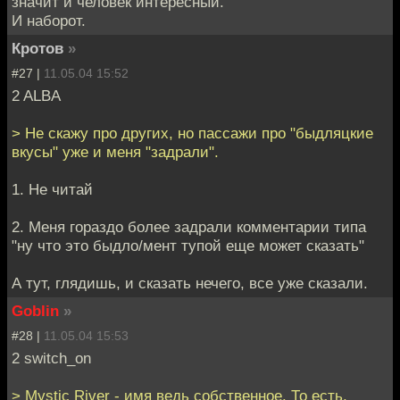
значит и человек интересный.
И наборот.
Кротов
»
#27 |
11.05.04 15:52
2 ALBA
> Не скажу про других, но пассажи про "быдляцкие
вкусы" уже и меня "задрали".
1. Не читай
2. Меня гораздо более задрали комментарии типа
"ну что это быдло/мент тупой еще может сказать"
А тут, глядишь, и сказать нечего, все уже сказали.
Goblin
»
#28 |
11.05.04 15:53
2 switch_on
> Mystic River - имя ведь собственное. То есть,