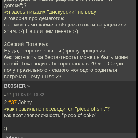
детски")?
>я здесь никаких "дискуссий" не веду
я говорил про демагогию
п.с. мое самолюбие в общем-то вы и не ущемили
этим. :-) Нашли чем пенять :-)
2Сергий Потапчук
Ну да, теоретически ты (прошу прощения -
бестактность за бестактность) можешь быть моим
папой. Тока родить бы пришлось в 20 лет. Среди
полу правильного - самого молодого родителя
встречал - ему было 23.
B00StER
»
#47 |
11.05.04 16:32
2
#37
Johny
>как правильно переводится "piece of shit"?
как противоположность "piece of cake"
:)
Johny
»