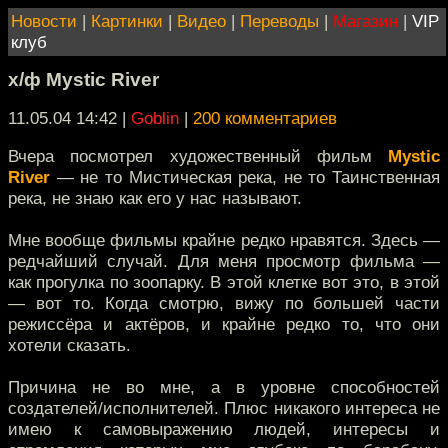
Новости
|
Картинки
|
Видео
|
Переводы
|
Магазин
|
VIP
клуб
х/ф Mystic River
11.05.04 14:42
|
Goblin
|
200 комментариев
Вчера посмотрел художественный фильм
Mystic
River
— не то Мистическая река, не то Таинственная
река, не знаю как его у нас называют.
Мне вообще фильмы крайне редко нравятся. Здесь —
редчайший случай. Для меня просмотр фильма —
как прогулка по зоопарку. В этой клетке вот это, в этой
— вот то. Когда смотрю, вижу по большей части
режиссёра и актёров, и крайне редко то, что они
хотели сказать.
Причина не во мне, а в уровне способностей
создателей/исполнителей. Плюс никакого интереса не
имею к самовыражению людей, интересы и