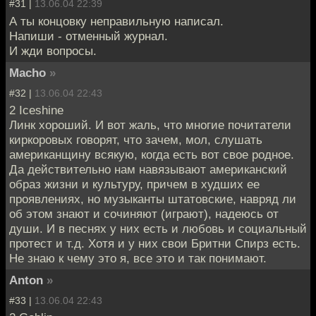
#31 |
13.06.04 22:39
А ты концовку неправильную написал.
Напиши - отменный журнал.
И жди вопросы.
Macho
»
#32 |
13.06.04 22:43
2 Iceshine
Линк хороший. И вот жаль, что многие почитатели
киркоровых говорят, что зачем, мол, слушать
американщину всякую, когда есть вот свое родное.
Да действительно нам навязывают американский
образ жизни и культуру, причем в худших ее
проявлениях, но музыканты штатовские, навряд ли
об этом знают и сочиняют (играют), надеюсь от
души. И в песнях у них есть и любовь и социальный
протест и т.д. Хотя и у них свои Бритни Спирз есть.
Не знаю к чему это я, все это и так понимают.
Anton
»
#33 |
13.06.04 22:43