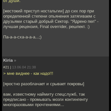
от души.
[жестокий приступ ностальгии] до сих пор при
определенной степени опьянения затягиваем с
друзьями старый добрый Сектор. "Ядрено пел" -
лучшая рецензия, Final overrider, решпект. :)
Па-а-а-сха-а-а-а...;)
Kiria
»
#21 |
13.06.04 21:38
> мне виднее - как надо!!!
[яростно разоблачает и срывает покровы]
вам, известному наймиту спецслужб, так
предписано - промывать мозги контингенту
многоразовыми прочтениями...