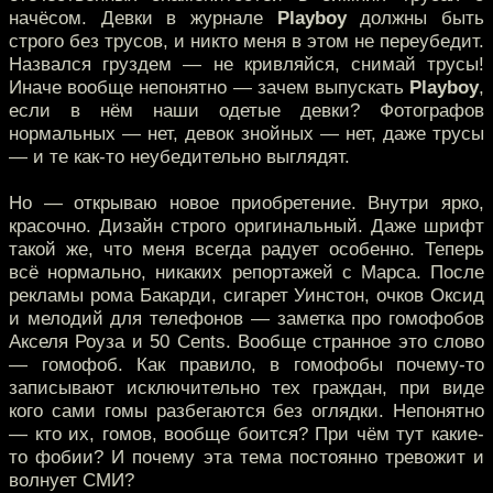
начёсом. Девки в журнале
Playboy
должны быть
строго без трусов, и никто меня в этом не переубедит.
Назвался груздем — не кривляйся, снимай трусы!
Иначе вообще непонятно — зачем выпускать
Playboy
,
если в нём наши одетые девки? Фотографов
нормальных — нет, девок знойных — нет, даже трусы
— и те как-то неубедительно выглядят.
Но — открываю новое приобретение. Внутри ярко,
красочно. Дизайн строго оригинальный. Даже шрифт
такой же, что меня всегда радует особенно. Теперь
всё нормально, никаких репортажей с Марса. После
рекламы рома Бакарди, сигарет Уинстон, очков Оксид
и мелодий для телефонов — заметка про гомофобов
Акселя Роуза и 50 Cents. Вообще странное это слово
— гомофоб. Как правило, в гомофобы почему-то
записывают исключительно тех граждан, при виде
кого сами гомы разбегаются без оглядки. Непонятно
— кто их, гомов, вообще боится? При чём тут какие-
то фобии? И почему эта тема постоянно тревожит и
волнует СМИ?