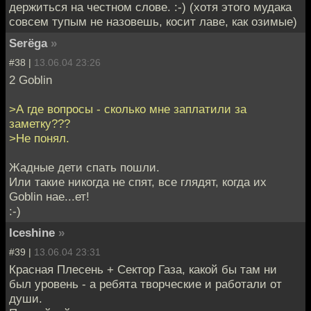
держиться на честном слове. :-) (хотя этого мудака
совсем тупым не назовешь, косит лаве, как озимые)
Serёga
»
#38 |
13.06.04 23:26
2 Goblin
>А где вопросы - сколько мне заплатили за
заметку???
>Не понял.
Жадные дети спать пошли.
Или такие никогда не спят, все глядят, когда их
Goblin нае...ет!
:-)
Iceshine
»
#39 |
13.06.04 23:31
Красная Плесень + Сектор Газа, какой бы там ни
был уровень - а ребята творческие и работали от
души.