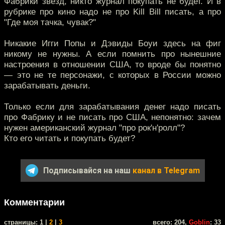
Фабрики звёзд, никто журнал покупать не будет. И в
рубрике про кино надо не про Kill Bill писать, а про
"Где моя тачка, чувак?"
Никакие Игги Попы и Дэвиды Боуи здесь на фиг
никому не нужны. А если помнить про нынешние
настроения в отношении США, то вроде бы понятно
— это не те персонажи, с которых в России можно
зарабатывать деньги.
Только если для зарабатывания денег надо писать
про Фабрику и не писать про США, непонятно: зачем
нужен американский журнал "про рок'н'ролл"?
Кто его читать и покупать будет?
Подписывайся на наш
канал в Telegram
Комментарии
cтраницы: 1 |
2
|
3
всего: 204,
Goblin
: 33