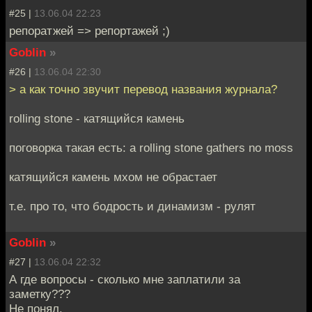
#25 |
13.06.04 22:23
репоратжей => репортажей ;)
Goblin
»
#26 |
13.06.04 22:30
> а как точно звучит перевод названия журнала?
rolling stone - катящийся камень
поговорка такая есть: a rolling stone gathers no moss
катящийся камень мхом не обрастает
т.е. про то, что бодрость и динамизм - рулят
Goblin
»
#27 |
13.06.04 22:32
А где вопросы - сколько мне заплатили за
заметку???
Не понял.