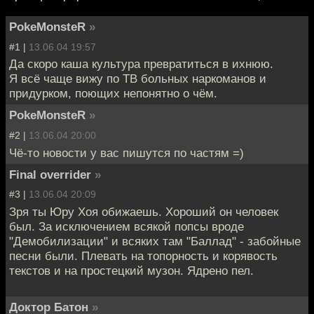
PokeMonsteR
»
#1 |
13.06.04 19:57
Да скоро каша культура превратиться в ихнюю.
Я всё чаще вижу по ТВ больных наркоманов и
придурком, поющих непонятно о чём.
PokeMonsteR
»
#2 |
13.06.04 20:00
Чё-то новости у вас пишутся по частям =)
Final overrider
»
#3 |
13.06.04 20:09
Зря ты Юру Хоя обижаешь. Хороший он человек
был. За исключением всякой попсы вроде
"Демобилизации" и всяких там "Баллад" - забойные
песни были. Плевать на топорность и корявость
текстов и на простецкий музон. Ядрено пел.
Доктор Батон
»