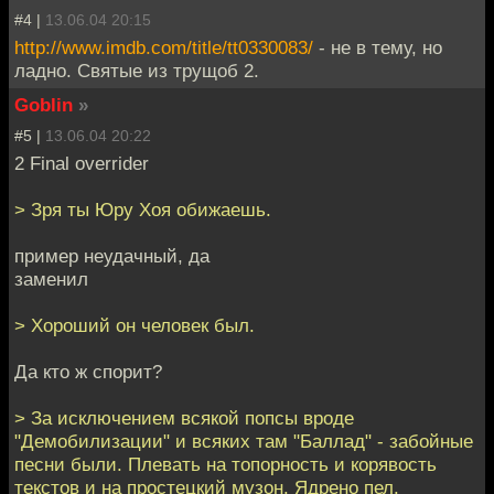
#4 |
13.06.04 20:15
http://www.imdb.com/title/tt0330083/
- не в тему, но
ладно. Святые из трущоб 2.
Goblin
»
#5 |
13.06.04 20:22
2 Final overrider
> Зря ты Юру Хоя обижаешь.
пример неудачный, да
заменил
> Хороший он человек был.
Да кто ж спорит?
> За исключением всякой попсы вроде
"Демобилизации" и всяких там "Баллад" - забойные
песни были. Плевать на топорность и корявость
текстов и на простецкий музон. Ядрено пел.