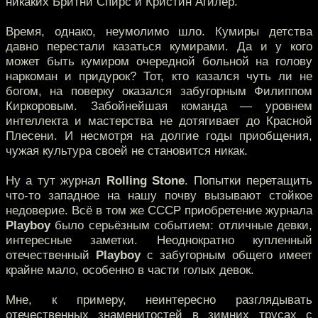
никаких Бритни Спирс и Кристин Агилер.
Время, однако, неумолимо шло. Кумиры детства
давно перестали казаться кумирами. Да и у кого
может быть кумиром очередной больной на голову
наркоман и придурок? Тот, кто казался чуть ли не
богом, на поверку оказался забугорным Филиппом
Киркоровым. Забойнейшая команда — уровнем
интеллекта и мастерства не дотягивает до Красной
Плесени. И несмотря на долгие годы приобщения,
чужая культура своей не становится никак.
Ну а тут журнал
Rolling Stone
. Попытки перетащить
что-то западное на нашу почву вызывают стойкое
недоверие. Всё в том же СССР приобретение журнала
Playboy
было серьёзным событием: отличные девки,
интересные заметки. Неоднократно купленный
отечественный
Playboy
с забугорным общего имеет
крайне мало, особенно в части голых девок.
Мне, к примеру, неинтересно разглядывать
отечественных знаменитостей в зимних трусах с