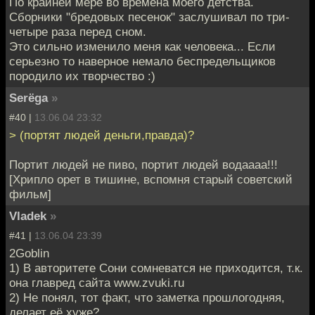
По крайней мере во времена моего детства.
Сборники "бредовых песенок" заслушивал по три-
четыре раза перед сном.
Это сильно изменило меня как человека... Если
серьезно то наверное немало беспредельщиков
породило их творчество :)
Serёga
»
#40 |
13.06.04 23:32
> (портят людей деньги,правда)?
Портит людей не пиво, портит людей водаааа!!!
[Хрипло орет в тишине, вспомня старый советский
фильм]
Vladek
»
#41 |
13.06.04 23:39
2Goblin
1) В авторитете Сони сомневатся не приходится, т.к.
она главред сайта www.zvuki.ru
2) Не понял, тот факт, что заметка прошлогодняя,
делает её хуже?