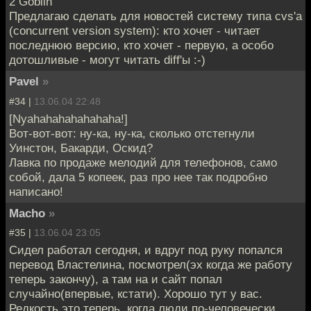
2 Goblin
Предлагаю сделать для новостей систему типа cvs'а
(concurrent version system): кто хочет - читает
последнюю версию, кто хочет - первую, а особо
дотошливые - могут читать diff'ы :-)
Pavel
»
#34 |
13.06.04 22:48
[Nyahahahahahahaha!]
Вот-вот-вот: ну-ка, ну-ка, сколько отстегнули
Уинстон, Бакарди, Оскид?
Лавка по продаже мелодий для телефонов, само
собой, дала 5 копеек, раз про нее так подробно
написано!
Macho
»
#35 |
13.06.04 23:05
Сидел работал сегодня, и вдруг под руку попался
перевод Властелина, посмотрел(эх когда же работу
теперь закончу), а там на и сайт попал
случайно(впервые, кстати). Хорошо тут у вас.
Редкость это теперь, когда люди по-человечески