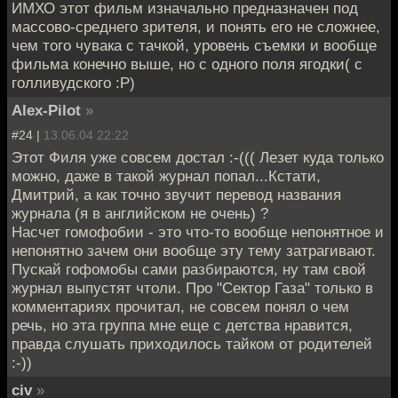
ИМХО этот фильм изначально предназначен под
массово-среднего зрителя, и понять его не сложнее,
чем того чувака с тачкой, уровень съемки и вообще
фильма конечно выше, но с одного поля ягодки( с
голливудского :Р)
Alex-Pilot
»
#24 |
13.06.04 22:22
Этот Филя уже совсем достал :-((( Лезет куда только
можно, даже в такой журнал попал...Кстати,
Дмитрий, а как точно звучит перевод названия
журнала (я в английском не очень) ?
Насчет гомофобии - это что-то вообще непонятное и
непонятно зачем они вообще эту тему затрагивают.
Пускай гофомобы сами разбираются, ну там свой
журнал выпустят чтоли. Про "Сектор Газа" только в
комментариях прочитал, не совсем понял о чем
речь, но эта группа мне еще с детства нравится,
правда слушать приходилось тайком от родителей
:-))
civ
»