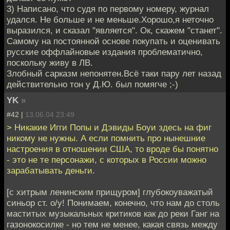
3) Написано, что судя по первому номеру, журнал
удался. Не больше и не меньше.Хорошо,я неточно
выразился, и сказал "является". Ок, скажем "станет".
Самому на постоянной основе покупать и оценивать
русские оффлайновые издания проблематично,
поскольку живу в ЛВ.
Злобный сарказм непонятен.Всё таки пару лет назад
действительно тон у Д.Ю. был помягче ;-)
YK
»
#42 |
13.06.04 23:49
> Никакие Игги Попы и Дэвиды Боуи здесь на фиг
никому не нужны. А если помнить про нынешние
настроения в отношении США, то вроде бы понятно
- это не те персонажи, с которых в России можно
зарабатывать деньги.
[с хитрым ленинским прищуром] глубокоуважатый
синьор ст. о/у! Понимаем, конечно, что нам до столь
маститых музыкальных критиков как до реки Ганг на
газонокосилке - но тем не менее, какая связь между