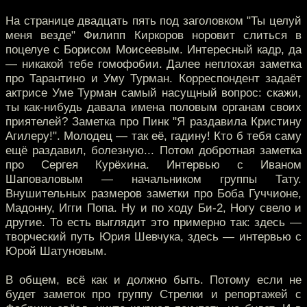
На странице двадцать пять под заголовком "Ты целуй
меня везде" Филипп Киркоров норовит слиться в
поцелуе с Борисом Моисеевым. Интересный кадр, да
— никакой тебе гомофобии. Далее неплохая заметка
про Тарантино и Уму Турман. Корреспондент задаёт
актрисе Уме Турман самый насущный вопрос: скажи,
ты как-нибудь давала имена половым органам своих
приятелей? Заметка про Пинк "Я раздавила Кристину
Агилеру!". Молодец — так её, гадину! Кто б тебя саму
ещё раздавил, болезную... Потом добротная заметка
про Сергея Курёхина. Интервью с Иваном
Шаповаловым — начальником группы Тату.
Внушительных размеров заметки про Боба Гуччионе,
Мадонну, Игги Попа. Ну и по ходу Би-2, Ногу свело и
другие. То есть выглядит это примерно так: здесь —
творческий путь Юрия Шевчука, здесь — интервью с
Юрой Шатуновым.
В общем, всё как и должно быть. Потому если не
будет заметок про группу Стрелки и репортажей с