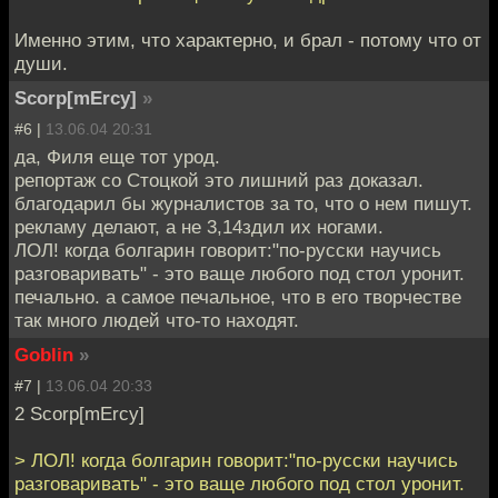
Именно этим, что характерно, и брал - потому что от
души.
Scorp[mErcy]
»
#6 |
13.06.04 20:31
да, Филя еще тот урод.
репортаж со Стоцкой это лишний раз доказал.
благодарил бы журналистов за то, что о нем пишут.
рекламу делают, а не 3,14здил их ногами.
ЛОЛ! когда болгарин говорит:"по-русски научись
разговаривать" - это ваще любого под стол уронит.
печально. а самое печальное, что в его творчестве
так много людей что-то находят.
Goblin
»
#7 |
13.06.04 20:33
2 Scorp[mErcy]
> ЛОЛ! когда болгарин говорит:"по-русски научись
разговаривать" - это ваще любого под стол уронит.