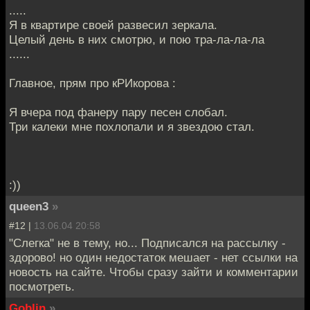
.....
Я в квартире своей развесил зеркала.
Целый день в них смотрю, и пою тра-ла-ла-ла
......
Главное, прям про кРИкорова :
Я вчера под фанеру пару песен слобал.
Три калеки мне похлопали и я звездою стал.
:))
queen3
»
#12 |
13.06.04 20:58
"Слегка" не в тему, но... Подписался на рассылку -
здорово! но один недостаток мешает - нет ссылки на
новость на сайте. Чтобы сразу зайти и комментарии
посмотреть.
Goblin
»