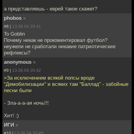
а представляешь - еврей такое скажет?
phobos
»
#8 |
13.06.04 20:41
To Goblin
Почему никак не прокоментировал футбол?
неужели не сработали никакие патриотические
рефлексы?
anonymous
»
#9 |
13.06.04 20:42
>За исключением всякой попсы вроде
"Демобилизации" и всяких там "Баллад" - забойные
песни были
- Зла-а-а-ая ночь!!!
Хит! :)
ИГИ
»
#10 |
13.06.04 20:49