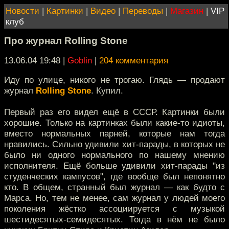
Новости
|
Картинки
|
Видео
|
Переводы
|
Магазин
|
VIP
клуб
Про журнал Rolling Stone
13.06.04 19:48
|
Goblin
|
204 комментария
Иду по улице, никого не трогаю. Глядь — продают
журнал
Rolling Stone
. Купил.
Первый раз его видел ещё в СССР. Картинки были
хорошие. Только на картинках были какие-то идиоты,
вместо нормальных парней, которые нам тогда
нравились. Сильно удивили хит-парады, в которых не
было ни одного нормального по нашему мнению
исполнителя. Ещё больше удивили хит-парады "из
студенческих кампусов", где вообще был непонятно
кто. В общем, странный был журнал — как будто с
Марса. Но, тем не менее, сам журнал у людей моего
поколения жёстко ассоциируется с музыкой
шестидесятых-семидесятых. Тогда в нём не было