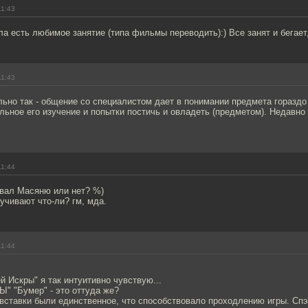
11:43
ла есть любимое занятие (типа фильмы переводить):) Все занят и бегает,
11:43
льно так - общение со специалистом дает в понимании предмета гораздо
ьное его изучение и попытки постичь и овладеть (предметом). Недавно
11:44
овал Масяню или нет? %)
учивают что-ли? гм, мда.
11:44
й Искры" я так интуитивно чувствую...
Ы" "Бумер" - это оттуда же?
-вставки были единственное, что способствовало проходлению игры. Сп