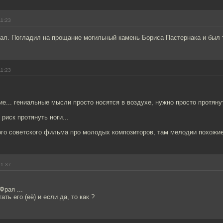
11:23
хал. Погладил на прощание могильный камень Бориса Пастернака и был 
11:23
ие... гениальные мысли просто носятся в воздухе, нужно просто протянуть
 риск протянуть ноги...
рого советского фильма про молодых композиторов, там мелодии похожие 
11:37
Фрая ...
ть его (её) и если да, то как ?