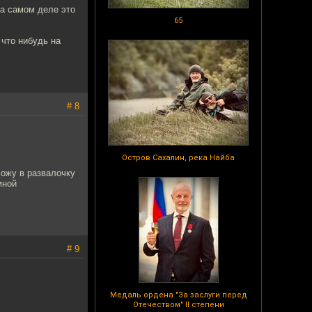
на самом деле это
65
 что нибудь на
# 8
Остров Сахалин, река Найба
хожу в развалочку
мной
# 9
Медаль ордена "За заслуги перед
Отечеством" II степени