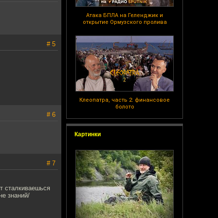
Атака БПЛА на Геленджик и
открытие Ормузского пролива
# 5
Клеопатра, часть 2: финансовое
болото
# 6
Картинки
# 7
ут сталкиваешься
не знаний/