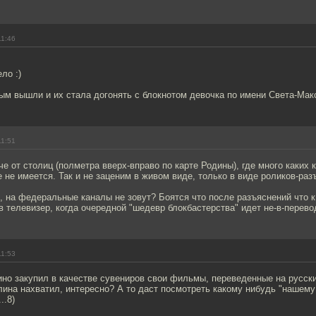
11:46
ло :)
ым вышли и их стала догонять с блокнотом девочка по имени Света-Мак
11:51
е от столиц (полметра вверх-вправо по карте Родины), где много каких 
 не имеется. Так и не заценим в живом виде, только в виде роликов-раз
 на федеральные каналы не зовут? Боятся что после разъяснений что к
в телевизер, когда очередной "шедевр блокбастерства" идет не-в-перевод
11:53
ино закупил в качестве сувениров свои фильмы, переведенные на русск
блина нахватил, интересно? А то даст посмотреть какому нибудь "нашему 
..8)