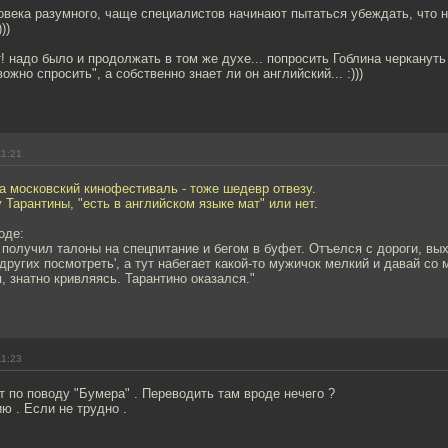
овека разумного, чаще специалистов начинают пытаться убеждать, что 
))
! надо было и продолжать в том же духе... попросить Гоблина черкануть
ожно спросить", а собственно знает ли он английский... :)))
11:21
а московский кинофестиваль - тоже шедевр отвезу.
 Тарантины, "есть в английском языке мат" или нет.
оде:
получил талоны на спецпитание и бегом в буфет. Отъелся с дороги, вы
 других посмотреть', а тут набегает какой-то мужичок мелкий и давай со 
 знатно кривляясь. Тарантино оказался."
11:23
 по поводу "Бумера" . Переводить там вроде нечего ?
ю . Если не трудно .