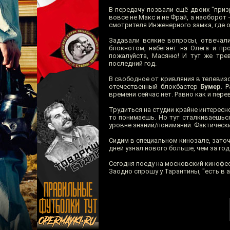
В передачу позвали ещё двоих "при
вовсе не Макс и не Фрай, а наоборот
смотрителя Инженерного замка, где 
Задавали всякие вопросы, отвечали
блокнотом, набегает на Олега и пр
пожалуйста, Масяню! И тут же тре
последний год.
В свободное от кривляния в телевизо
отечественный блокбастер
Бумер
. 
времени сейчас нет. Равно как и пер
Трудиться на студии крайне интересно
то понимаешь. Но тут сталкиваешьс
уровне знаний/пониманий. Фактически
Сидим в специальном кинозале, заточ
дней узнал нового больше, чем за го
Сегодня поеду на московский кинофе
Заодно спрошу у Тарантины, "есть в а