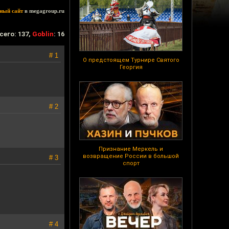
ный сайт
в megagroup.ru
сего: 137,
Goblin
: 16
# 1
О предстоящем Турнире Святого
Георгия
# 2
Признание Меркель и
возвращение России в большой
# 3
спорт
# 4