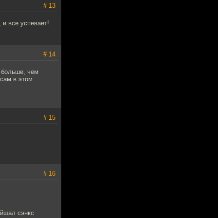
# 13
 и все успевает!
# 14
 больше, чем
 сам в этом
# 15
# 16
эйшал сэнкс