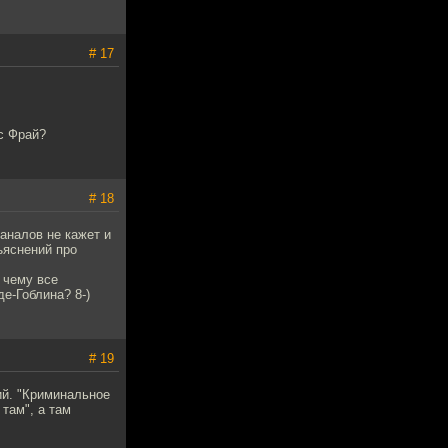
# 17
с Фрай?
# 18
каналов не кажет и
ъяснений про
 чему все
е-Гоблина? 8-)
# 19
ий. "Криминальное
там", а там