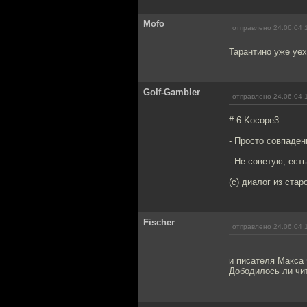
Mofo
отправлено 24.06.04 
Тарантино уже уе
Golf-Gambler
отправлено 24.06.04 
# 6 Kocope3
- Просто совпаден
- Не советую, есть
(с) диалог из ста
Fischer
отправлено 24.06.04 
и писателя Макса 
Дободилось ли чита