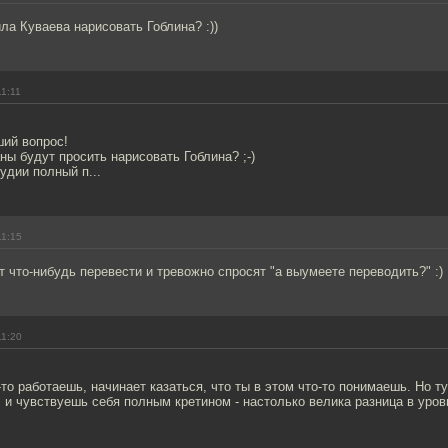
ла Куваева нарисовать Гоблина? :))
11:11
ий вопрос!
ны будут просить нарисовать Гоблина? ;-)
удии полный п...
11:15
т что-нибудь перевести и тревожно спросят "а выумеете переводить?" :)
11:20
-то работаешь, начинает казаться, что ты в этом что-то понимаешь. Но т
 и чувствуешь себя полным кретином - настолько велика разница в уров