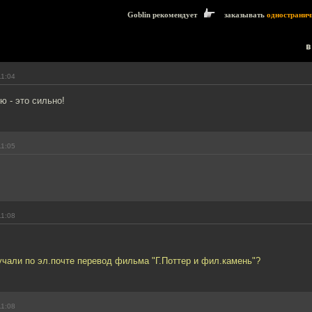
Goblin рекомендует
заказывать
одностранич
в
11:04
 - это сильно!
11:05
11:08
чали по эл.почте перевод фильма "Г.Поттер и фил.камень"?
11:08