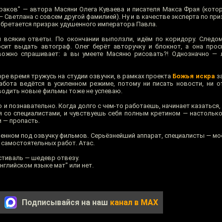
зраков" — автора Масяни Олега Куваева и писателя Макса Фрая (кото
 — Светлана с совсем другой фамилией). Ну и в качестве эксперта по пр
обретается призрак удушенного императора Павла.
 всякие ответы. По окончании выползли, идём по коридору. Следо
осит выдать автограф. Олег берёт авторучку и блокнот, а она проси
вожно спрашивает: а вы умеете Масяню рисовать?! Однозначно — 
ре время тружусь на студии озвучки, в рамках проекта
Божья искра
з
Работа ведётся в усиленном режиме, потому ни писать новости, ни о
еводить новые фильмы тоже не успеваю.
 и познавательно. Когда долго с чем-то работаешь, начинает казаться, 
я со специалистами, и чувствуешь себя полным кретином — настолько
 — пропасть.
енном под озвучку фильмов. Серьёзнейший аппарат, специалисты — моё
д самостоятельных работ. Атас.
стиваль — шедевр отвезу.
нглийском языке мат" или нет.
Подписывайся на наш
канал в MAX