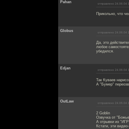
Pahan
отправлено 24.06.04 
Прикольно, что че
Globus
отправлено 24.06.04 
Да, это действите
любое самостоятел
убедился.
Edjan
отправлено 24.06.04 
Так Куваев нарис
А "Бумер" переозв
OutLaw
отправлено 24.06.04 
2 Goblin
Озвучка от "Божье
А отрывки из "ИГР
Кстати, эти видео