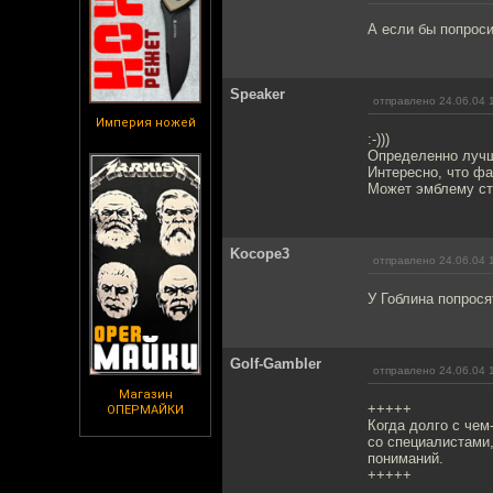
А если бы попроси
Speaker
отправлено 24.06.04 
Империя ножей
:-)))
Определенно лучш
Интересно, что фа
Может эмблему ст
Kocope3
отправлено 24.06.04 
У Гоблина попрося
Golf-Gambler
отправлено 24.06.04 
Магазин
+++++
ОПЕРМАЙКИ
Когда долго с чем
со специалистами,
пониманий.
+++++