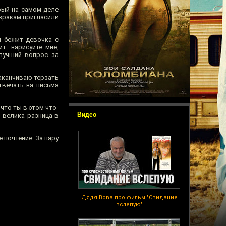
рый на самом деле
изракам пригласили
м бежит девочка с
т: нарисуйте мне,
лучший вопрос за
аканчиваю терзать
твечать на письма
что ты в этом что-
Видео
 велика разница в
 почтение. За пару
Дядя Вова про фильм "Свидание
вслепую"