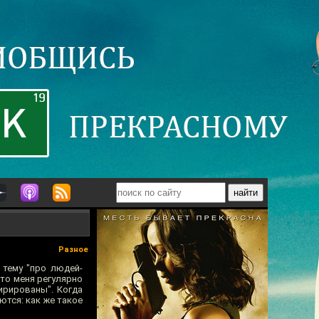
Разное
 тему "про людей-
 то меня регулярно
ирированы". Когда
ются: как же такое