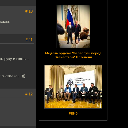
# 10
таков.
# 11
Медаль ордена "За заслуги перед
Отечеством" II степени
 руку и взять...
оказались :)))
# 12
РВИО