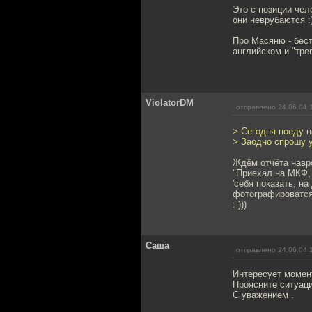
Это с позиции чел
они неврубаются :)
Про Масяню - бест
английском и "трев
ViolatorDM
отправлено 24.06.04 
> Сегодня поеду н
> Заодно спрошу у
Ждём отчёта навр
"Приехал на МКФ, 
'себя показать, на
фотографироватся,
:-)))
Саша
отправлено 24.06.04 
Интересует момент
Проясните ситуаци
С уважением .