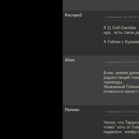
Kocope3
отправлено 24.06.04 
# 11 Golf-Gambler
нда.. есть такое де
А Гоблин с Куваев
Alien
отправлено 24.06.04 
Блин, живем далеч
радиостанций тоже
переводы.
Уважаемый Гоблин,
плеваться начнут 
Палево
отправлено 24.06.04 
Читал, что Тарант
чтиво" хоть от Го
надмозги.. конфуз.