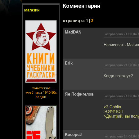
Комментарии
Магазин
cтраницы: 1 |
2
MadDAN
отправлено 24.06.04 
Нарисовать Масяню
Erik
отправлено 24.06.04 
Когда покажут?
Советские
учебники 1940-50х
Ян Пофигелов
отправлено 24.06.04 
годов
>2 Goblin
>ОФФТОП
>Дмитрий, вы полу
Kocope3
отправлено 24.06.04 