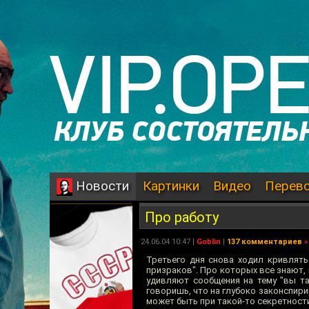
Картинки
Видео
Перев
Новости
Про работу
24.06.04 10:47 |
Goblin
|
137 комментариев
»
Третьего дня снова ходил кривлять
призраков". Про которых все знают, 
удивляют сообщения на тему "вы та
говоришь, что на глубоко законспири
может быть при такой-то секретност