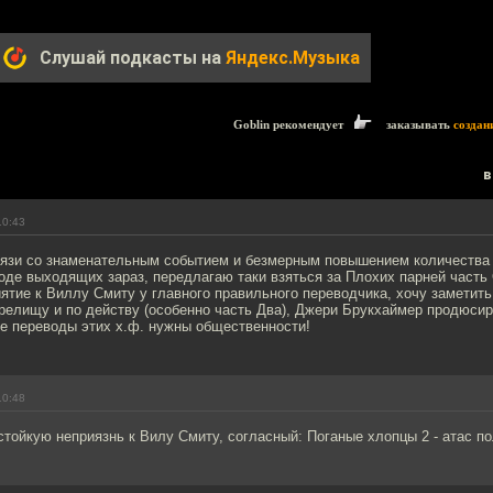
Слушай подкасты на
Яндекс.Музыка
Goblin рекомендует
заказывать
создан
в
10:43
вязи со знаменательным событием и безмерным повышением количества
де выходящих зараз, передлагаю таки взяться за Плохих парней часть 
ятие к Виллу Смиту у главного правильного переводчика, хочу заметит
зрелищу и по действу (особенно часть Два), Джери Брукхаймер продюсир
е переводы этих х.ф. нужны общественности!
10:48
тойкую неприязнь к Вилу Смиту, согласный: Поганые хлопцы 2 - атас п