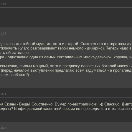
11:01
11:13
ед" очень достойный мультик, хотя и старый. Смотрел его в отвратном ду
тключить (благо разговаривают герои немного - дикари-с). Теперь надо 
еть обязательно.
ра - однозначно одна из самых сексапильных мульт-девчонок, хороша, ч
есомненно, фильм мощный, хотя и предвижу словесных баталий массу н
. (перед началом выступлений предлагаю всем задуматься - а пропаганд
всем наоборот?)
11:14
а Скины - Вещь! Собственно, Бумер по-австралийски :-)) Спасибо, Дми
едены? В официальной кассетной версии не переводили, а в телевизион
11:14