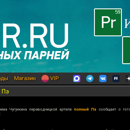
оды
Магазин
VIP
 Пэ
лима Чугункина переводчицкой артели
полный Пэ
сообщает о гото
: