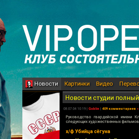
Картинки
Видео
Перев
Новости
Новости студии полный
08.07.04 10:19 |
Goblin
|
409 комментариев
»
Руководство гвардейской имени К
следующих художественных фильмов
х/ф Убийца сёгуна