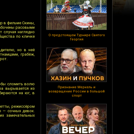
ер в фильме Скины,
забочены расовыми
т случая наглядно
О предстоящем Турнире Святого
бщества по кличке
Георгия
одителю, но в неё
намцами, грабёж,
рот.
тобы сломить волю
Признание Меркель и
ра вырывается из
возвращение России в большой
бираются на юг, в
спорт
зетты, режиссёром
о — сочных девок.
их замечательных