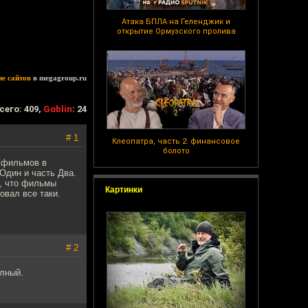
Атака БПЛА на Геленджик и
открытие Ормузского пролива
ие сайтов
в megagroup.ru
сего: 409,
Goblin
: 24
# 1
Клеопатра, часть 2: финансовое
болото
 фильмов в
Один и часть Два.
ь, что фильмы
Картинки
овал все таки.
# 2
олный.