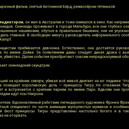
мрачный фильм, снятый Антониной Бёрд, режиссёром-тётенькой.
Гладиатором
, он жил в Австралии и тоже снимался в кино. Как наприм
кинхедов. Скинхеды проживают в городе Мельбурн, все они глубоко о
рашенные нашивками, обутые в правильные башмаки, они не упускаю
о здесь главный. В свободную минуту руководитель неформального соо
 Kampf.
нацистам прибивается девчонка. Естественно, она достаётся руков
 по имени Дэйви. За появлением дамы следует дикая драка с вьет
тся, убийство. Далее события приобретают совсем непредсказуемый обо
ает скинхедский саундтрек.
ший на крайнем севере, убивая всё живоё двигает на юг ледники. Ч
а похищает королевскую дочь — принцессу Тигру. Но отважная Тиг
ает и встречается с крепким парнем по имени Ларн. Вдвоём они про
ледам идут псы Некрона.
нтези. Вдохновлённый работами легендарного художника Фрэнка Фра
тный специалист по части анимации мускулистых мужиков и особенн
й бюст принцессы Тигры представлены настолько богато и в так
аз не оторвать.