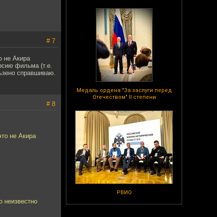
# 7
о не Акира
рсию фильма (т.е.
ьзено справшиваю.
Медаль ордена "За заслуги перед
Отечеством" II степени
# 8
это не Акира
РВИО
о неизвестно