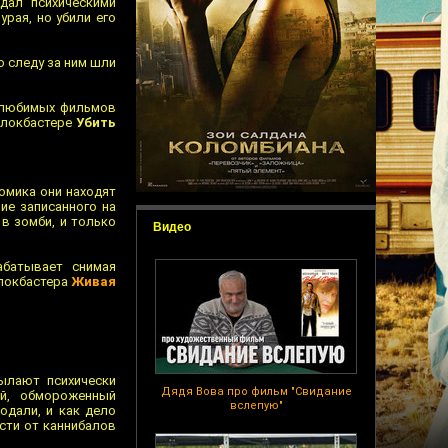
адал психическими
рая, но убили его
о следу за ним шли
з любимых фильмов
блокбастере
Убить
омика они находят
ие записанного на
в зомби, и только
Видео
абатывает снимая
блокбастера
Живая
ылают психически
Дядя Вова про фильм "Свидание
ый, обмороженный
вслепую"
лодали, и как дело
сти от каннибалов