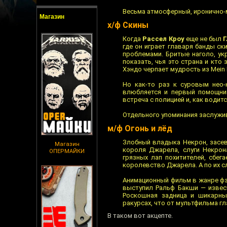
Весьма атмосферный, иронично-
Магазин
х/ф Скины
Когда
Рассел Кроу
еще не был
где он играет главаря банды с
проблемами. Бритые наголо, ук
показать, чья это страна и кт
Хэндо черпает мудрость из Mein
Но как-то раз к суровым нео-
влюбляется и первый помощник
встреча с полицией и, как води
Отдельного упоминания заслужив
м/ф Огонь и лёд
Злобный владыка Некрон, засев
Магазин
короля Джарела, слуги Некрон
ОПЕРМАЙКИ
грязных лап похитителей, сбег
королевство Джарела. А по их с
Анимационный фильм в жанре фэ
выступил Ральф Бакши — извес
Роскошная задница и шикарны
ракурсах, что от мультфильма гл
В таком вот акцепте.