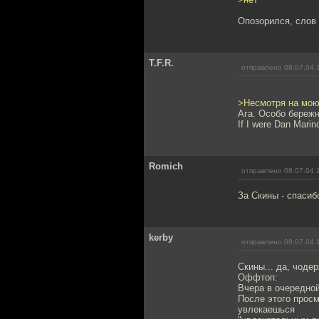
Опозорился, слов 
T.F.R.
отправлено 08.07.04 
>Несмотря на мою 
Ага. Особо бережн
If I were Dan Marino 
Romich
отправлено 08.07.04 
За Скины - спасиб
kerby
отправлено 08.07.04 
Скины... да, чод
Оффтоп:
Вчера в очередной
После этого просм
увлекаешься