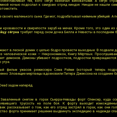
обезглавливал тех, кого сёгун назначал виноватыми. А сёгун стр
тёмной ночью подослал к самураю отряд ниндзя. Ниндзи не нашли саму
 отомстить.
е своего маленького сына. Где мог, подрабатывал наёмным убийцей. А п
и кровавости и свирепости заруб на мечах. Кроме того, это один и
йцу сёгуна
требует перед сном дочка Билла и Невесты в последнем 
зжают в лесной домик с целью бодро провести выходные. В подвале д
из человеческой кожи — Некрономикон, Книгу Мёртвых. Прослушиван
ает демонов. Демоны убивают подростков, подростки превращаются 
 утра.
вый фильм ужасов режиссера Сэма Рэйми (который теперь подр
Именно Зловещие мертвецы вдохновили Питера Джексона на создание 
l Dead задом наперёд.
 Заваленный снегом в горах Сьерра-Невады форт Спенсер, куда сс
роявившего трусость на поле боя. К форту выходит измождённ
век рассказывает о том, как его отряд застрял в горах, как они го
ство форта принимает решение выдвинуть экспедицию в надежде спа