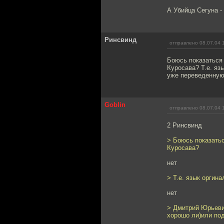
А Убийца Сегуна -
Ринсвинд
отправлено 08.07.04 
Боюсь показаться 
Куросава? Т.е. яз
уже переведенную
Goblin
отправлено 08.07.04 
2 Ринсвинд
> Боюсь показатьс
Куросава?
нет
> Т.е. язык оргина
нет
> Дмитрий Юрьеви
хорошо ли)или по