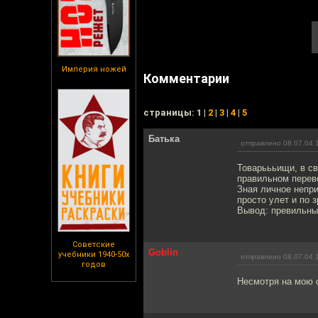
Империя ножей
Комментарии
cтраницы: 1 |
2
|
3
|
4
|
5
Батька
отправлено 08.07.04 
Товарьььищи, в с
правильном перево
Зная личное непри
просто улет и по 
Вывод: превильны
Советские
Goblin
учебники 1940-50х
отправлено 08.07.04 
годов
Несмотря на мою с