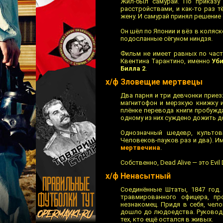
Жил-был самурай. По приказу 
расстройствами, и как-то раз 
жену. И самурай принял решение
Он шёл по Японии и вёз в коляск
подосланные сёгуном ниндзя.
Фильм не имеет равных по част
Квентина Тарантино, именно
Уби
Билла 2
.
х/ф Зловещие мертвецы
Два парня и три девчонки прие
магнитофон и мерзкую книжку 
плёнке перевода книги пробужд
одному из них суждено дожить до
Однозначный шедевр, культо
Человеков-пауков раз и два). 
мертвечина
.
Собственно, Dead Alive — это Evi
х/ф Ненасытный
Соединённые Штаты, 1847 год.
травмированного офицера, п
незнакомец. Придя в себя, чело
дошло до людоедства. Руковод
тех, кто ещё остался в живых.