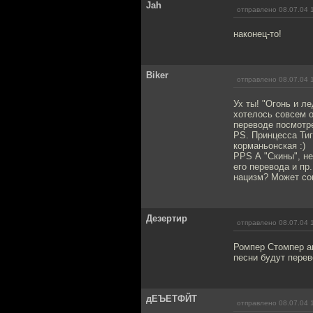
Jah
отправлено 08.07.04 
наконец-то!
Biker
отправлено 08.07.04 
Ух ты! "Огонь и л
хотелось совсем о
переводе посмотр
PS. Принцесса Тиг
корманьонская :)
PPS А "Скины", н
его перевода и пр
нацизм? Может со
Дезертир
отправлено 08.07.04 
Ромпер Стомпер ак
песни будут перев
дЕЪЕТФЙТ
отправлено 08.07.04 