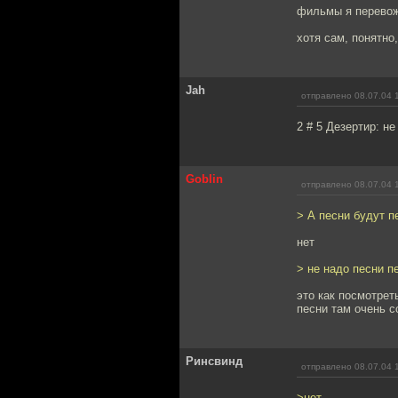
фильмы я перевож
хотя сам, понятно
Jah
отправлено 08.07.04 
2 # 5 Дезертир: не
Goblin
отправлено 08.07.04 
> А песни будут 
нет
> не надо песни п
это как посмотрет
песни там очень 
Ринсвинд
отправлено 08.07.04 
>нет