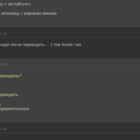
у с английского
, японовед с мировым именем
11:23
 надо песни переводить... :) тем более там.
11:25
переведены?
ереводить...
ь
содержательные
11:26