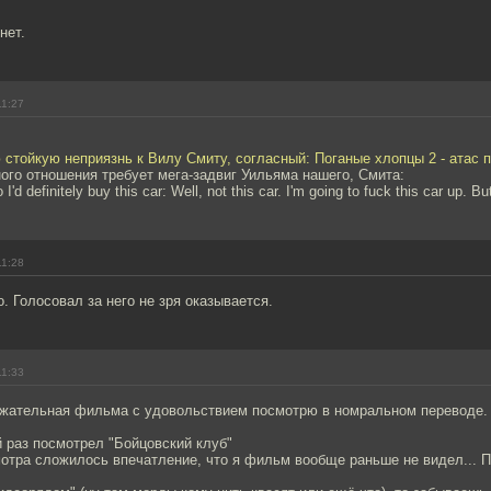
нет.
11:27
стойкую неприязнь к Вилу Смиту, согласный: Поганые хлопцы 2 - атас 
ого отношения требует мега-задвиг Уильяма нашего, Смита:
I'd definitely buy this car: Well, not this car. I'm going to fuck this car up. Bu
11:28
о. Голосовал за него не зря оказывается.
11:33
ержательная фильма с удовольствием посмотрю в номральном переводе.
 раз посмотрел "Бойцовский клуб"
отра сложилось впечатление, что я фильм вообще раньше не видел... П