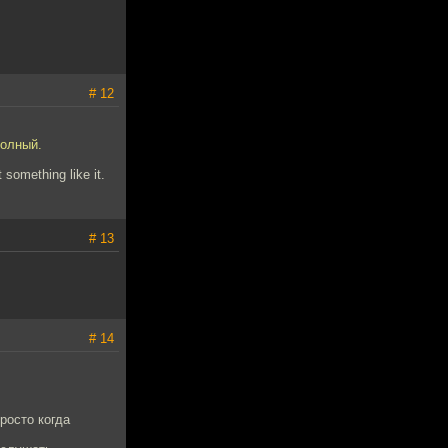
# 12
полный.
t something like it.
# 13
# 14
росто когда