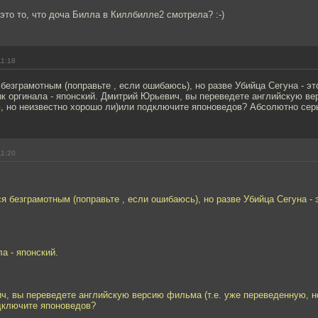
 это то, что доча Билла в Киллбилле2 смотрела? :-)
11:18
безграмотным (поправьте , если ошибаюсь), но разве Убийца Сегуна - эт
ык оргинала - японский. Дмитрий Юрьевич, вы переведете английскую ве
, но неизвестно хорошо ли)или подключите японоведов? Абсолютно сер
11:20
я безграмотным (поправьте , если ошибаюсь), но разве Убийца Сегуна - 
ла - японский.
ч, вы переведете английскую версию фильма (т.е. уже переведенную, н
дключите японоведов?