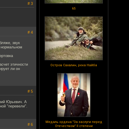
# 3
65
# 4
бляже, звук
в нормальном
ертовка
асчет этичности
Остров Сахалин, река Найба
ирует ли он
# 5
трий Юрьевич. А
ной "перевели".
Медаль ордена "За заслуги перед
# 6
Отечеством" II степени