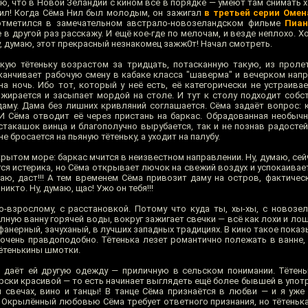
аю, что в Новой Зеландии с кином всё в порядке — умеют там снимать
Нил! Когда Сёма Нил был молодым, он зажигал
в третьей серии Омен
 отметился в замечательном австрало-новозеландском фильме
Пиан
 в другой раз расскажу. И ещё кое-где по мелочам, и везде неплохо. Х
Ну, думаю, этот прекрасный незнакомец зажж0т! Начал смотреть.
кую тётеньку возрастом за тридцать, потасканную такую, из прол
канчивает рабочую смену в кабаке класса "шаверма" и вечерком напр
на ночь. Ибо тот, который у неё есть, её категорически не устраива
ажирается и засыпает мордой на столе. И тут к столу подходит собс
аму. Дама без лишних кривляний соглашается. Сёма задаёт вопрос: к
е! И Сёма отводит её через пристань на баркас. Обрадованная необы
стакашок винца и благополучно вырубается, так и не познав радостей
е бросается на пьяную тётеньку, а уходит на палубу.
крытом море: баркас мчится в неизвестном направлении. Ну, думаю, сей
ется истерика, но Сёма открывает лючок на свежий воздух и успокаивает
маю, даст!!! А тем временем Сёма привозит даму на остров, фактичес
кто. Ну, думаю, щас! Ужо он тебя!!!
по-взрослому, с расстановкой. Потому что куда ты, хы-хы, с новозе
лную ванну горячей воды, вокруг зажигает свечки — всё как лохи и л
 фанерный, зачуханый, в лучших западных традициях. В кино такое показ
очень правдоподобно. Тётенька лезет романтично полежать в ванне, 
тётенькины шмотки.
 даёт ей другую одежду — приличную в сельском понимании. Тётень
рски красивой — то есть начинает выглядеть ещё более бывшей в употр
и свечах, вино и танцы! В танце Сёма признаётся в любви — и я уже
 Окрылённый любовью Сёма требует ответного признания, но тётенька 