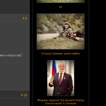
65
# 6
Остров Сахалин, река Найба
ви к искусству"
# 19
Медаль ордена "За заслуги перед
Отечеством" II степени