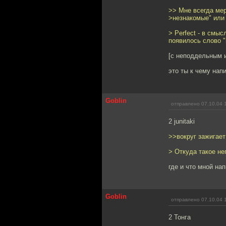
>> Мне всегда мер
>незнакомые" или 
> Perfect - в смы
появилось слово 
[с неподдельным 
это ты к чему нап
Goblin
отправлено 07.10.04 
2 junitaki
>>вокруг зажигает
> Откуда такое не
где и что мной на
Goblin
отправлено 07.10.04 
2 Тонга