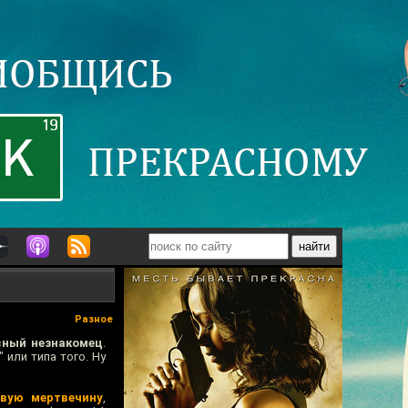
Разное
сный незнакомец
.
 или типа того. Ну
вую мертвечину
,