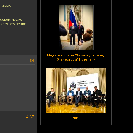
ршенно
усском языке
ое стремление.
Медаль ордена "За заслуги перед
Отечеством" II степени
# 64
# 67
РВИО