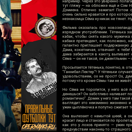
например. Через это уверенно полаг
тут гляжу — на обложке ещё и Сэм 
Дэмиена. Отлично зажигал! Потом
очень сильно нравится и про которое
незнакомца Сёма ну никак не тянет. 
Фильма оказалась про новозеландс
изрядном употреблении. Тётенька за
кабак, чтобы снять какого мужичка 
кабаке претендент, как положено, н
галантно приглашает подержанную д
Дама, кокетничая, отвечает: к теб
дама забирается в каюту, выпивает 
Сёма — он не такой, он джентльмен — н
Просыпается тётенька, понятно, в от
"Ганнибал Лектер"! У тётеньки случа
удовольствием, ох не прост! Ох, ду
потому что кроме Сёмы там не живёт ни
Но Сёма не торопится, у него всё 
денешься? Он заботливо наливает по
романтично". Домик у него там такой
выглядит это неизменно жизненно и 
ужин цыплёночка и попутно сжигает 
Она вылезает с намытой шеей, а он
красит лицо и становится по пролета
как это у лохов принято — ужин пр
предчувствии наконец-то страшного.