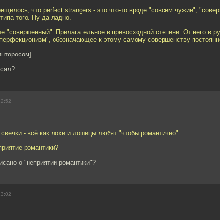
ещилось, что perfect strangers - это что-то вроде "совсем чужие", "сове
типа того. Ну да ладно.
сле "совершенный". Прилагательное в превосходной степени. От него в р
"перфекционизм", обозначающее к этому самому совершенству постоянн
интересом]
исал?
12:52
 свечки - всё как лохи и лошицы любят "чтобы романтично"
приятие романтики?
писано о "неприятии романтики"?
13:02