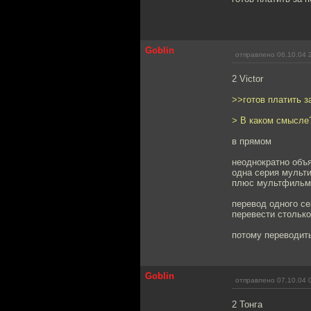
Goblin
отправлено 06.10.04 
2 Victor
>>готов платить з
> В каком смысле
в прямом
неоднократно объ
одна серия мульт
плюс мультфильм 
перевод одного с
перевести столько
потому переводить
Goblin
отправлено 07.10.04 
2 Тонга