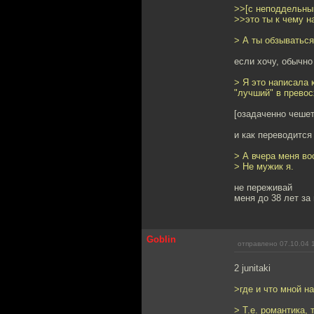
>>[с неподдельны
>>это ты к чему н
> А ты обзыватьс
если хочу, обычно
> Я это написала к
"лучший" в превос
[озадаченно чеше
и как переводится 
> А вчера меня во
> Не мужик я.
не переживай
меня до 38 лет за
Goblin
отправлено 07.10.04 
2 junitaki
>где и что мной н
> Т.е. романтика,