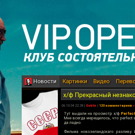
Картинки
Видео
Перев
Новости
х/ф Прекрасный незнак
06.10.04 22:38 |
Goblin
|
120 комментариев
»
Тут выдали на просмотр х/ф
Perfec
Мне всегда мерещилось, что perfect 
да ладно.
Фильма новозеландскаго разливу.