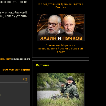
ожно понять: он на
О предстоящем Турнире Святого
Георгия
 — с покойником!!!
сь, напару утопили
Признание Меркель и
возвращение России в большой
спорт
дать сайт
в megagroup.ru
Картинки
все комментарии
# 2
и