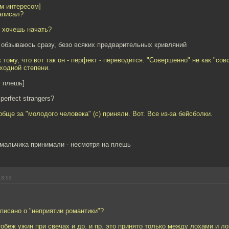
м интересом]
аписал?
я хочешь начать?
 обзываюсь сразу, безо всяких предварительных кривляний
 тому, что вот так он - перфект - переводится. "Совершенно" не как "совс
ходной степени.
т плешь]
perfect strangers?
обще за "молодого человека" (с) приняли. Вот. Все из-за бейсболки.
 мальчика принимали - несмотря на плешь
13:53
аписано о "неприятии романтики"?
 тобеж ужин при свечах и др. и пр. это принято только между лохами и л