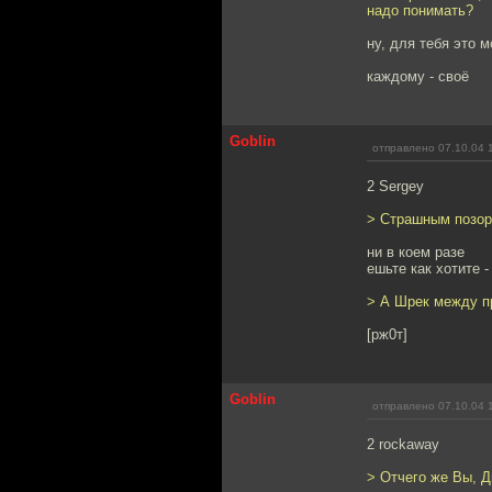
надо понимать?
ну, для тебя это 
каждому - своё
Goblin
отправлено 07.10.04 
2 Sergey
> Страшным позор
ни в коем разе
ешьте как хотите 
> А Шрек между пр
[рж0т]
Goblin
отправлено 07.10.04 
2 rockaway
> Отчего же Вы, 