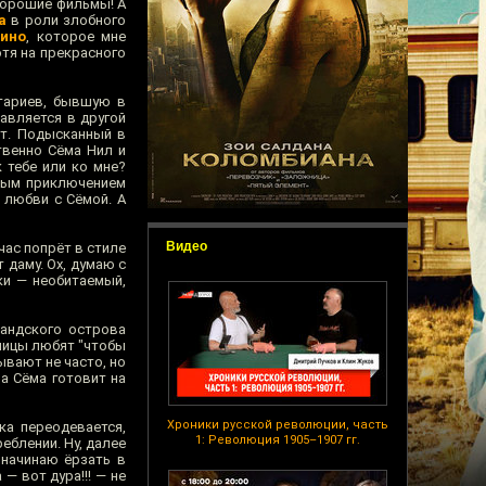
 хорошие фильмы! А
а
в роли злобного
ино
, которое мне
отя на прекрасного
етариев, бывшую в
авляется в другой
ет. Подысканный в
твенно Сёма Нил и
 тебе или ко мне?
чным приключением
 любви с Сёмой. А
Видео
час попрёт в стиле
 даму. Ох, думаю с
ки — необитаемый,
ландского острова
ошицы любят "чтобы
ывают не часто, но
а Сёма готовит на
Хроники русской революции, часть
ка переодевается,
1: Революция 1905–1907 гг.
еблении. Ну, далее
 начинаю ёрзать в
— вот дура!!! — не