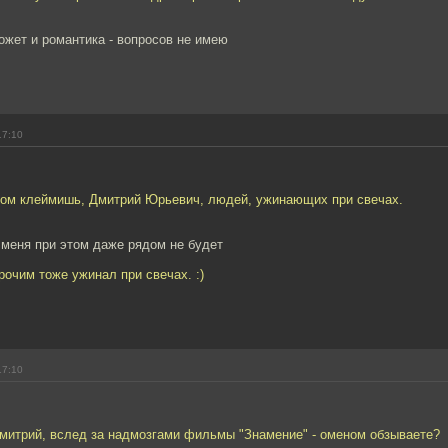
может и романтика - вопросов не имею
17:10
ом клеймишь, Дмитрий Юрьевич, людей, ужинающих при свечах.
- меня при этом даже рядом не будет
очим тоже ужинал при свечах. :)
17:10
Дмитрий, вслед за надмозгами фильмы "Знамение" - оменом обзываете?