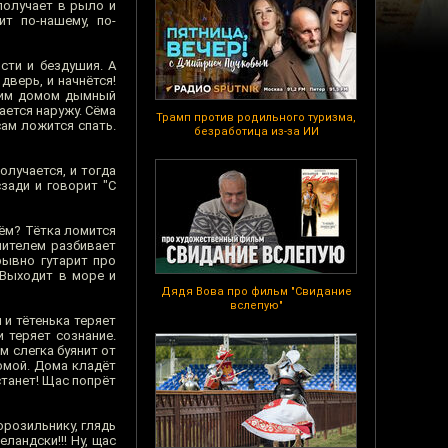
получает в рыло и
т по-нашему, по-
сти и бездушия. А
дверь, и начнётся!
ским домом дымный
ется наружу. Сёма
Трамп против родильного туризма,
сам ложится спать.
безработица из-за ИИ
олучается, и тогда
зади и говорит "С
чём? Тётка ломится
шителем разбивает
рывно гутарит про
. Выходит в море и
Дядя Вова про фильм "Свидание
вслепую"
 и тётенька теряет
 теряет сознание.
м слегка буянит от
домой. Дома кладёт
станет! Щас попрёт
орозильнику, глядь
ландски!!! Ну, щас