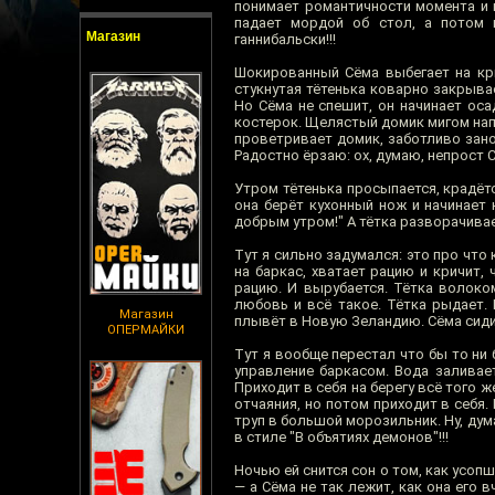
понимает романтичности момента и 
падает мордой об стол, а потом н
Магазин
ганнибальски!!!
Шокированный Сёма выбегает на кры
стукнутая тётенька коварно закрывае
Но Сёма не спешит, он начинает ос
костерок. Щелястый домик мигом нап
проветривает домик, заботливо зано
Радостно ёрзаю: ох, думаю, непрост С
Утром тётенька просыпается, крадёт
она берёт кухонный нож и начинает
добрым утром!" А тётка разворачивае
Тут я сильно задумался: это про что
на баркас, хватает рацию и кричит,
рацию. И вырубается. Тётка волоко
любовь и всё такое. Тётка рыдает. 
Магазин
плывёт в Новую Зеландию. Сёма сидит
ОПЕРМАЙКИ
Тут я вообще перестал что бы то ни
управление баркасом. Вода заливает
Приходит в себя на берегу всё того ж
отчаяния, но потом приходит в себя. 
труп в большой морозильник. Ну, дум
в стиле "В объятиях демонов"!!!
Ночью ей снится сон о том, как усопш
— а Сёма не так лежит, как она его в