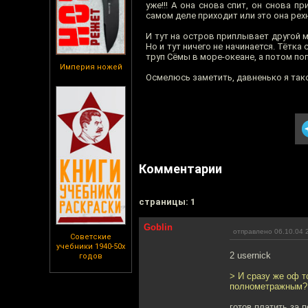
уже!!! А она снова спит, он снова п
самом деле приходит или это она рех
И тут на остров приплывает другой му
Но и тут ничего не начинается. Тётка
труп Сёмы в море-океане, а потом п
Империя ножей
Осмелюсь заметить, давненько я тако
Комментарии
cтраницы: 1
Goblin
отправлено 06.10.04 
Советские
учебники 1940-50х
2 usernick
годов
> И сразу же оф т
полнометражным?
готов платить за 