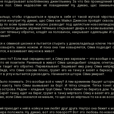
не подыгрывает влюблённому джентльмену. За что без промедлений 
а пол. Сёма недоволен её поведением! Ну, думаю, щас заманьячи
льцо, чтобы отдышаться и придти в себя от такой жуткой чёрство
тся изнутри! Ну, думаю, щас Сёма как Майкл Джексон пройдёт сквозь 
аду по всем правилам: искусно разводит под щелястым новозеланд
олняется дымом, упрямая тётенька открывает дверь и с воем вывалива
сит тётеньку обратно, кладёт на половичок, накрывает одеяльцем. И 
эмэн!!!
ся к сёминой шконке и пытается стырить у домовладельца ключи. Не п
 ковырять замок ножом. И пока она там ковыряется, Сёма подходит с
тся, и всаживает ему нож в живот.
 кино-то? Если ещё середины нет, а Сёму уже зарезали — это вообще о 
 что её похитили. Раненный в живот Сёма шкандыбает следом, огнету
м тащит его обратно. Перевязывает. Зашивает ему рану. Сёма непре
Видя, что Сёме совсем плохо, грузит его на тачку и везёт к баркасу
 в углу и пытается руководить. Начинается шторм. Сёма умирает.
 было понимать. Это вообще всё к чему? А тем временем бушует шторм
 каюту, тело Сёмы вымывает за борт. И тётку следом. Тётка тонет и
е острова. Рядом — хладный труп Сёмы. Тётка бежит по берегу в дом. Та
Берёт тачку, едет на берег, грузит в тачку мёртвого Сёму и везёт его 
аю, если Сёма оказался не маньяк, то щас он из мёртвых-то ка-а-ак вос
ий приходит к ней в койку и они любят друг друга. Наутро она бежит к м
чера положила. Ну, думаю, вот это поворот!!! Вот это любовь по-новозе