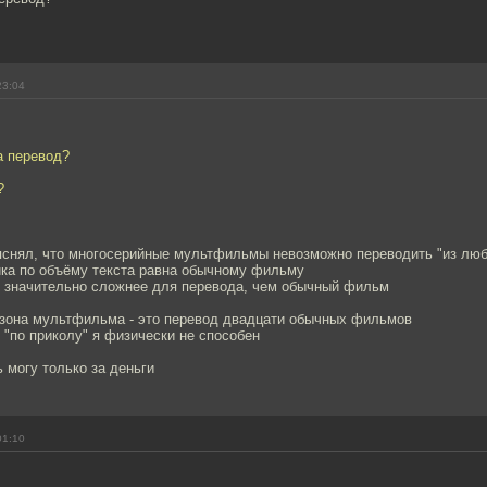
23:04
а перевод?
?
яснял, что многосерийные мультфильмы невозможно переводить "из люб
ика по объёму текста равна обычному фильму
значительно сложнее для перевода, чем обычный фильм
езона мультфильма - это перевод двадцати обычных фильмов
 "по приколу" я физически не способен
 могу только за деньги
01:10