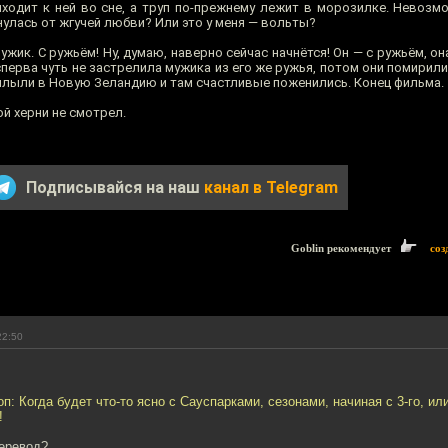
риходит к ней во сне, а труп по-прежнему лежит в морозилке. Невозм
нулась от жгучей любви? Или это у меня — вольты?
жик. С ружьём! Ну, думаю, наверно сейчас начнётся! Он — с ружьём, она
 сперва чуть не застрелила мужика из его же ружья, потом они помирили
оплыли в Новую Зеландию и там счастливые поженились. Конец фильма.
й херни не смотрел.
Подписывайся на наш
канал в Telegram
Goblin рекомендует
соз
22:50
оп: Когда будет что-то ясно с Сауспарками, сезонами, начиная с 3-го, ил
!
перевод?