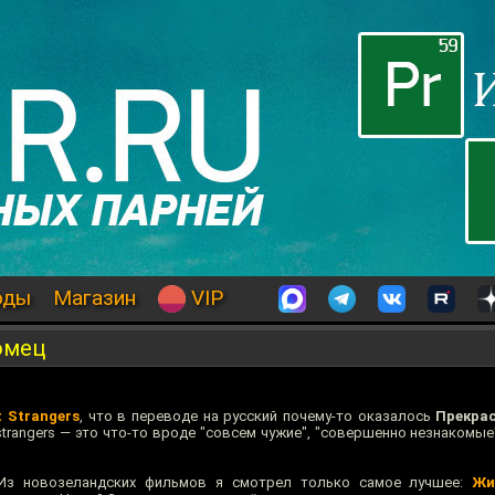
оды
Магазин
VIP
омец
t Strangers
, что в переводе на русский почему-то оказалось
Прекра
strangers — это что-то вроде "совсем чужие", "совершенно незнакомые"
 Из новозеландских фильмов я смотрел только самое лучшее:
Жи