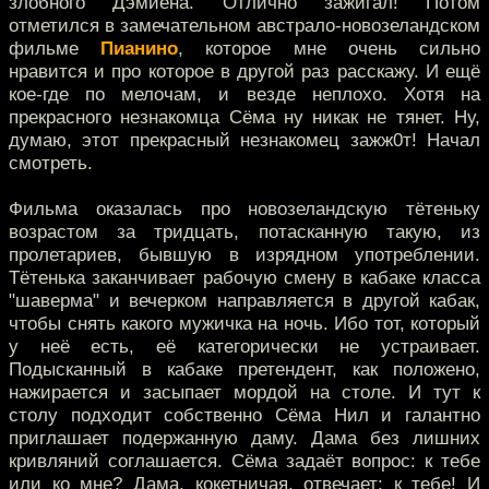
злобного Дэмиена. Отлично зажигал! Потом
отметился в замечательном австрало-новозеландском
фильме
Пианино
, которое мне очень сильно
нравится и про которое в другой раз расскажу. И ещё
кое-где по мелочам, и везде неплохо. Хотя на
прекрасного незнакомца Сёма ну никак не тянет. Ну,
думаю, этот прекрасный незнакомец зажж0т! Начал
смотреть.
Фильма оказалась про новозеландскую тётеньку
возрастом за тридцать, потасканную такую, из
пролетариев, бывшую в изрядном употреблении.
Тётенька заканчивает рабочую смену в кабаке класса
"шаверма" и вечерком направляется в другой кабак,
чтобы снять какого мужичка на ночь. Ибо тот, который
у неё есть, её категорически не устраивает.
Подысканный в кабаке претендент, как положено,
нажирается и засыпает мордой на столе. И тут к
столу подходит собственно Сёма Нил и галантно
приглашает подержанную даму. Дама без лишних
кривляний соглашается. Сёма задаёт вопрос: к тебе
или ко мне? Дама, кокетничая, отвечает: к тебе! И