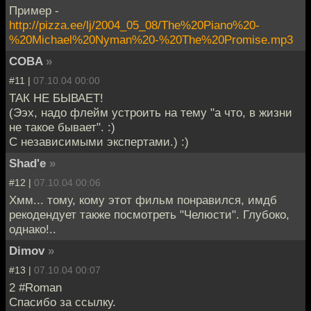
Пример -
http://pizza.ee/lj/2004_05_08/The%20Piano%20-
%20Michael%20Nyman%20-%20The%20Promise.mp3
COBA
»
#11 |
07.10.04 00:00
ТАК НЕ БЫВАЕТ!
(Ээх, надо флейм устроить на тему "а что, в жизни
не такое бывает". :)
С независимыми экспертами.) :)
Shad'e
»
#12 |
07.10.04 00:06
Хмм... тому, кому этот фильм понравился, имдб
рекодендует также посмотреть "Челюсти". Глубоко,
однако!..
Dimov
»
#13 |
07.10.04 00:07
2 #Roman
Спасибо за ссылку.