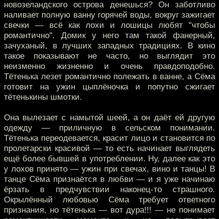
новозеландского острова денешься? Он заботливо
наливает полную ванну горячей воды, вокруг зажигает
свечки — всё как лохи и лошицы любят "чтобы
романтично". Домик у него там такой фанерный,
зачуханый, в лучших западных традициях. В кино
такое показывают не часто, но выглядит это
неизменно жизненно и очень правдоподобно.
Тётенька лезет романтично полежать в ванне, а Сёма
готовит на ужин цыплёночка и попутно сжигает
тётенькины шмотки.
Она вылезает с намытой шеей, а он даёт ей другую
одежду — приличную в сельском понимании.
Тётенька переодевается, красит лицо и становится по
пролетарски красивой — то есть начинает выглядеть
ещё более бывшей в употреблении. Ну, далее как это
у лохов принято — ужин при свечах, вино и танцы! В
танце Сёма признаётся в любви — и я уже начинаю
ёрзать в предчувствии наконец-то страшного.
Окрылённый любовью Сёма требует ответного
признания, но тётенька — вот дура!!! — не понимает