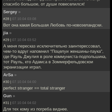
спасибо большое, от души повеселился!
Sergey
»
#28 |
07.10.04 03:08
Вот она какая Большая Любовь по-новозеландски.
jia
»
#29 |
07.10.04 03:52
А меня пересказ исключительно заинтерессовал,
чем-то вдруг напомнил "Поцелуи женшины-паука",
где Рауль Джулия в роле коммуниста-подпольшика,
тот Рауль, кто Адамса в Зоммерфельдовскои
экранизации играл.
ArSa
»
#30 |
07.10.04 04:00
perfect stranger == total stranger
Gun
»
#31 |
07.10.04 04:02
Для тех кому из погреба виднее.