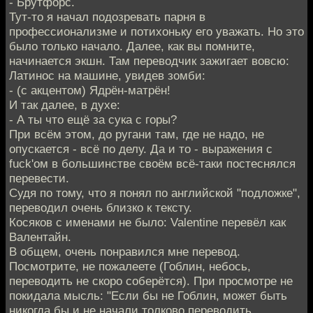
- Брутфорс.
Тут-то я начал подозревать парня в
профессионализме и потихоньку его уважать. Но это
было только начало. Далее, как вы помните,
начинается экшн. Там переводчик зажигает вовсю:
Латинос на машине, увидев зомби:
- (с акцентом) Ядрён-матрён!
И так далее, в духе:
- А ты что ещё за сука с горы?
При всём этом, до ругани там, где не надо, не
опускается - всё по делу. Да и то - выражения с
fuck'ом в большинстве своём всё-таки постеснялся
перевести.
Судя по тому, что я понял по английской "подложке",
переводил очень близко к тексту.
Косяков с именами не было: Valentine перевёл как
Валентайн.
В общем, очень понравился мне перевод.
Посмотрите, не пожалеете (Гоблин, небось,
переводить не скоро соберётся). При просмотре не
покидала мысль: "Если бы не Гоблин, может быть
никогда бы и не начали толково переводить