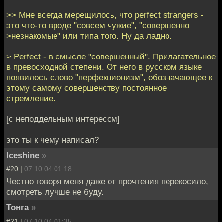
>> Мне всегда мерещилось, что perfect strangers -
это что-то вроде "совсем чужие", "совершенно
>незнакомые" или типа того. Ну да ладно.
> Perfect - в смысле "совершенный". Прилагательное
в превосходной степени. От него в русском языке
появилось слово "перфекционизм", обозначающее к
этому самому совершенству постоянное
стремление.
[с неподдельным интересом]
это ты к чему написал?
Iceshine
»
#20 |
07.10.04 01:18
Честно говоря меня даже от прочтения перекосило,
смотреть лучше не буду.
Тонга
»
#21 |
07.10.04 01:35