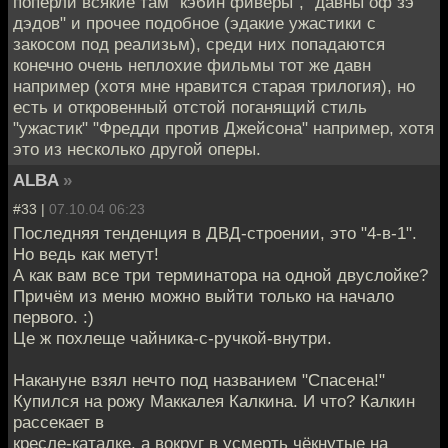
поперли всякие там "кэбин фиверы", "давны оф зэ
дэдов" и прочее подобное (эдакие ужастики с
закосом под реализьм), среди них попадаются
конечно очень неплохие фильмы тот же давн
например (хотя мне нравится старая трилогия), но
есть и откровенный отстой поганящий стиль
"ужастик" "Фредди против Джейсона" например, хотя
это из несколько другой оперы.
ALBA
»
#33 |
07.10.04 06:23
Последняя тенденция в ДВД-строении, это "4-в-1".
Но ведь как метут!
А как вам все три терминатора на одной двуслойке?
Причём из меню можно выйти только на начало
первого. :)
Це ж похлеще чайника-с-ручкой-внутри.
Накануне взял нечто под названием "Спасена!"
Купился на рожу Маккалея Калкина. И что? Калкин
рассекает в
кресле-каталке, а вокруг в усмерть чёкнутые на