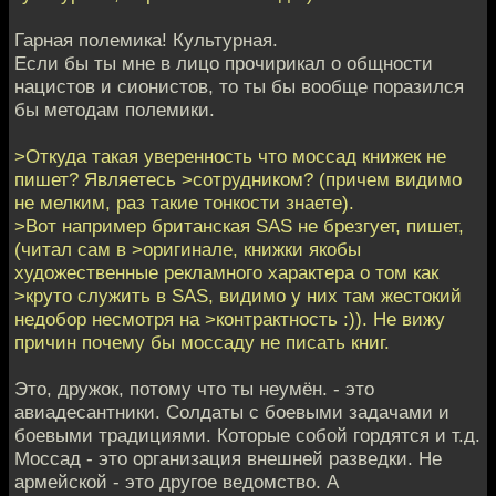
Гарная полемика! Культурная.
Если бы ты мне в лицо прочирикал о общности
нацистов и сионистов, то ты бы вообще поразился
бы методам полемики.
>Откуда такая уверенность что моссад книжек не
пишет? Являетесь >сотрудником? (причем видимо
не мелким, раз такие тонкости знаете).
>Вот например британская SAS не брезгует, пишет,
(читал сам в >оригинале, книжки якобы
художественные рекламного характера о том как
>круто служить в SAS, видимо у них там жестокий
недобор несмотря на >контрактность :)). Не вижу
причин почему бы моссаду не писать книг.
Это, дружок, потому что ты неумён. - это
авиадесантники. Солдаты с боевыми задачами и
боевыми традициями. Которые собой гордятся и т.д.
Моссад - это организация внешней разведки. Не
армейской - это другое ведомство. А