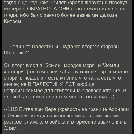
тогда еще "ручной" Египет короля Фарука) и позовут
империю ОБРАТНО. А ОНН проглотило пилюлю не
глядя, ибо было занято более важными делами
Китаем.
---Если нет Палестины - куда же вторгся фараон
Шешонк I?
Он вторгнулся в "Земли народов моря" и "Земли
хабирру" ( от том ереи хабирру или не евреи можно
спорить недел.ю - есть мнение что так а есть что
иначе) не В ПАЛЕСТИНУ. ЛСТ вообще
непроизносимое для египтянина словосочетание. В
слове Палетсина слишком много согласных :-)
--1115 Битва при Дере (крепость на границе Ассирии
с Эламом) между вавилонянами и эламитянами;
разгром эламского войска и вторжение вавилонян в
Элам.