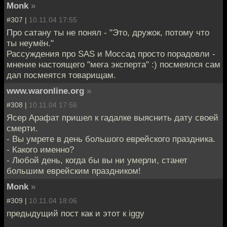
Monk
»
#307 |
10.11.04 17:55
Про сатану ты не понял - "Это, дружок, потому что
ты неумён."
Рассуждения про SAS и Моссад просто порадовли -
мнение настоящего "мега эксперта" :) посмеялся сам
дал посмеятся товарищам.
www.waronline.org
»
#308 |
10.11.04 17:56
Ясер Арафат пришел к гадалке выяснить дату своей
смерти.
- Вы умрете в день большого еврейского праздника.
- Какого именно?
- Любой день, когда бы вы ни умерли, станет
большим еврейским праздником!
Monk
»
#309 |
10.11.04 18:06
предыдущий пост как и этот к iggy