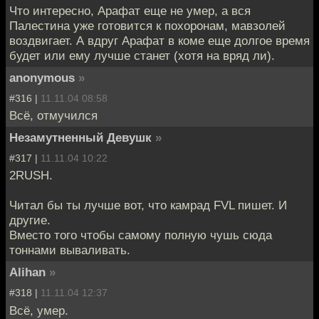
Что интересно, Арафат еще не умер, а вся
Палестина уже готовится к похоронам, мавзолей
воздвигает. А вдруг Арафат в коме еще долгое время
будет или ему лучше станет (хотя на вряд ли).
anonymous
»
#316 |
11.11.04 08:58
Всё, отмучился
Незамутненный Девушк
»
#317 |
11.11.04 10:22
2RUSH.
Читал бы ты лучше вот, что камрад FVL пишет. И
другие.
Вместо того чтобы самому полную чушь сюда
тоннами вываливать.
Alihan
»
#318 |
11.11.04 12:37
Всё, умер.