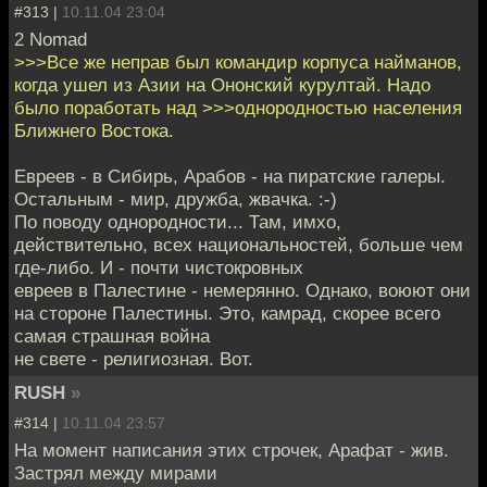
#313 |
10.11.04 23:04
2 Nomad
>>>Все же неправ был командир корпуса найманов,
когда ушел из Азии на Ононский курултай. Надо
было поработать над >>>однородностью населения
Ближнего Востока.
Евреев - в Сибирь, Арабов - на пиратские галеры.
Остальным - мир, дружба, жвачка. :-)
По поводу однородности... Там, имхо,
действительно, всех национальностей, больше чем
где-либо. И - почти чистокровных
евреев в Палестине - немерянно. Однако, воюют они
на стороне Палестины. Это, камрад, скорее всего
самая страшная война
не свете - религиозная. Вот.
RUSH
»
#314 |
10.11.04 23:57
На момент написания этих строчек, Арафат - жив.
Застрял между мирами