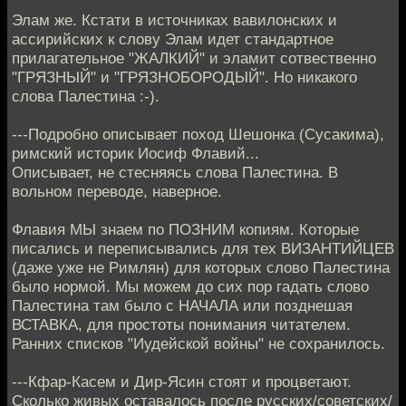
Элам же. Кстати в источниках вавилонских и
ассирийских к слову Элам идет стандартное
прилагательное "ЖАЛКИЙ" и эламит сотвественно
"ГРЯЗНЫЙ" и "ГРЯЗНОБОРОДЫЙ". Но никакого
слова Палестина :-).
---Подробно описывает поход Шешонка (Сусакима),
римский историк Иосиф Флавий...
Описывает, не стесняясь слова Палестина. В
вольном переводе, наверное.
Флавия МЫ знаем по ПОЗНИМ копиям. Которые
писались и переписывались для тех ВИЗАНТИЙЦЕВ
(даже уже не Римлян) для которых слово Палестина
было нормой. Мы можем до сих пор гадать слово
Палестина там было с НАЧАЛА или позднешая
ВСТАВКА, для простоты понимания читателем.
Ранних списков "Иудейской войны" не сохранилось.
---Кфар-Касем и Дир-Ясин стоят и процветают.
Сколько живых оставалось после русских/советских/