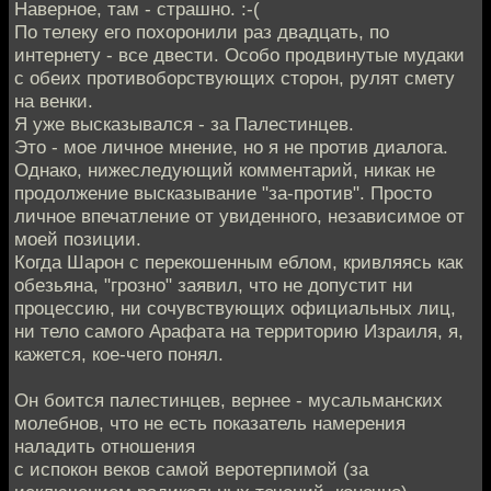
Наверное, там - страшно. :-(
По телеку его похоронили раз двадцать, по
интернету - все двести. Особо продвинутые мудаки
с обеих противоборствующих сторон, рулят смету
на венки.
Я уже высказывался - за Палестинцев.
Это - мое личное мнение, но я не против диалога.
Однако, нижеследующий комментарий, никак не
продолжение высказывание "за-против". Просто
личное впечатление от увиденного, независимое от
моей позиции.
Когда Шарон с перекошенным еблом, кривляясь как
обезьяна, "грозно" заявил, что не допустит ни
процессию, ни сочувствующих официальных лиц,
ни тело самого Арафата на территорию Израиля, я,
кажется, кое-чего понял.
Он боится палестинцев, вернее - мусальманских
молебнов, что не есть показатель намерения
наладить отношения
с испокон веков самой веротерпимой (за