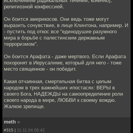
исключением радикальных течений, конечно),
религиозной конфессией.
Он боится америкосов. Они ведь тоже могут
выразить сочувствие, в лице Клинтона, например. И
- пустить под откос все "единодушие разумного
мира в борьбе с палестинским державным
терроризмом".
Он боится Арафата - даже мертвого. Если Арафата
похоронят в Иерусалиме, который для него - тоже
место священное - он победит.
Какая отчаянная, смертельная битва с целым
народом в трех важнейших ипостасях: ВЕРЫ в
своего Бога, НАДЕЖДЫ на самоопределение роли
своего народа в мире, ЛЮБВИ к своему вождю.
Жалкое зрелище.
meth
»
#315 |
11.11.04 05:42