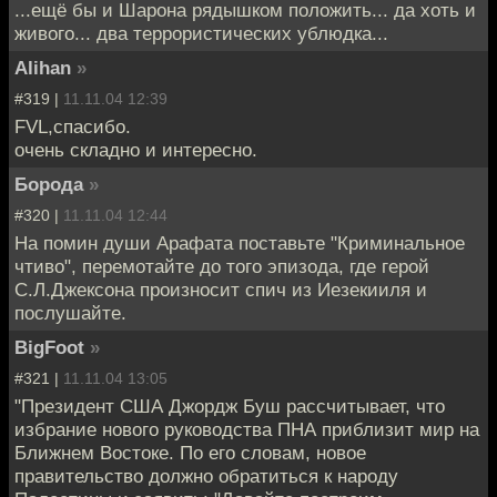
...ещё бы и Шарона рядышком положить... да хоть и
живого... два террористических ублюдка...
Alihan
»
#319 |
11.11.04 12:39
FVL,cпасибо.
очень складно и интересно.
Борода
»
#320 |
11.11.04 12:44
На помин души Арафата поставьте "Криминальное
чтиво", перемотайте до того эпизода, где герой
С.Л.Джексона произносит спич из Иезекииля и
послушайте.
BigFoot
»
#321 |
11.11.04 13:05
"Президент США Джордж Буш рассчитывает, что
избрание нового руководства ПНА приблизит мир на
Ближнем Востоке. По его словам, новое
правительство должно обратиться к народу