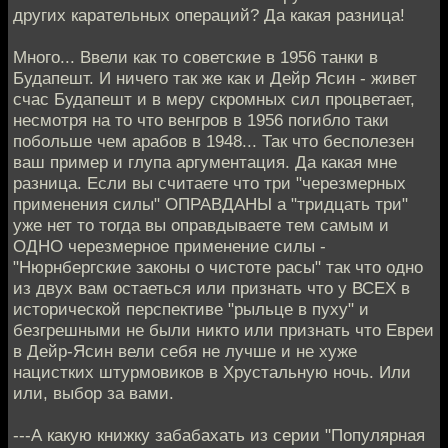
других карательных операций? Да какая разница!
Много... Ввели как то советские в 1956 танки в
Будапешт. И ничего так же как и Дейр Ясин - живет
счас Будапешт и в меру скромных сил процветает,
несмотря на то что венгров в 1956 погибло таки
побольше чем арабов в 1948... Так что бесполезен
ваш пример и глупа аргументация. Да какая мне
разница. Если вы считаете что три "черезмерных
применения силы" ОПРАВДАНЫ а "тридцать три"
уже нет то тогда вы оправдываете тем самым и
ОДНО черезмерное применение силы -
"Нюрнбергские законы о чистоте расы" так что одно
из двух вам остаеться или признать что у ВСЕХ в
исторической перспективе "рыльце в пуху" и
безгрешными не были никто или признать что Евреи
в Дейр-Ясин вели себя не лучше и не хуже
нацистких штурмовиков в Хрустальную ночь. Или
или, выбор за вами.
---А какую книжку забабахать из серии "Популярная