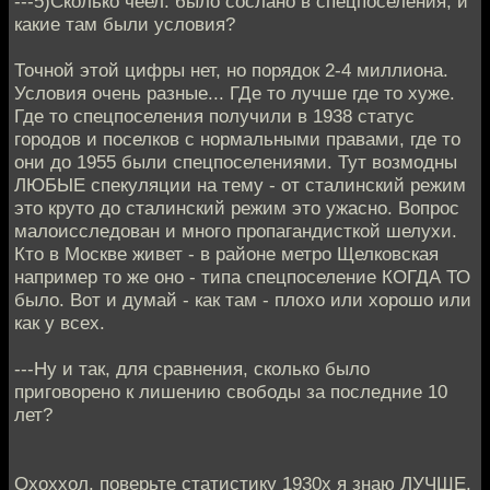
---5)Сколько чеел. было сослано в спецпоселения, и
какие там были условия?
Точной этой цифры нет, но порядок 2-4 миллиона.
Условия очень разные... ГДе то лучше где то хуже.
Где то спецпоселения получили в 1938 статус
городов и поселков с нормальными правами, где то
они до 1955 были спецпоселениями. Тут возмодны
ЛЮБЫЕ спекуляции на тему - от сталинский режим
это круто до сталинский режим это ужасно. Вопрос
малоисследован и много пропагандисткой шелухи.
Кто в Москве живет - в районе метро Щелковская
например то же оно - типа спецпоселение КОГДА ТО
было. Вот и думай - как там - плохо или хорошо или
как у всех.
---Ну и так, для сравнения, сколько было
приговорено к лишению свободы за последние 10
лет?
Охоххол. поверьте статистику 1930х я знаю ЛУЧШЕ.