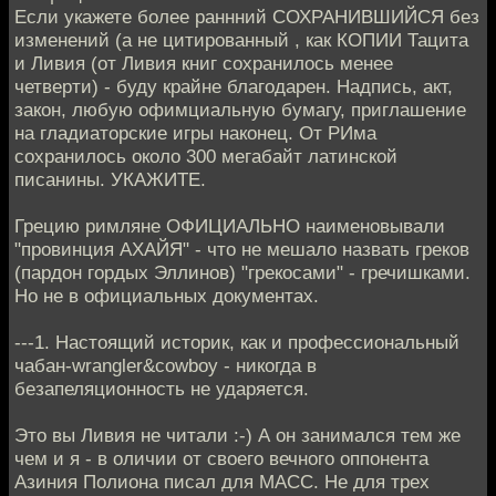
Если укажете более раннний СОХРАНИВШИЙСЯ без
изменений (а не цитированный , как КОПИИ Тацита
и Ливия (от Ливия книг сохранилось менее
четверти) - буду крайне благодарен. Надпись, акт,
закон, любую офимциальную бумагу, приглашение
на гладиаторские игры наконец. От РИма
сохранилось около 300 мегабайт латинской
писанины. УКАЖИТЕ.
Грецию римляне ОФИЦИАЛЬНО наименовывали
"провинция АХАЙЯ" - что не мешало назвать греков
(пардон гордых Эллинов) "грекосами" - гречишками.
Но не в официальных документах.
---1. Настоящий историк, как и профессиональный
чабан-wrangler&cowboy - никогда в
безапеляционность не ударяется.
Это вы Ливия не читали :-) А он занимался тем же
чем и я - в оличии от своего вечного оппонента
Азиния Полиона писал для МАСС. Не для трех