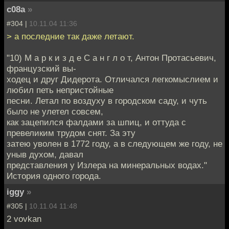
c08a
»
#304 |
10.11.04 11:36
> а последние так даже летают.
"10) М а р к и з д е С а н г л о т, Антон Протасьевич,
французский вы-
ходец и друг Дидерота. Отличался легкомыслием и
любил петь непристойные
песни. Летал по воздуху в городском саду, и чуть
было не улетел совсем,
как зацепился фалдами за шпиц, и оттуда с
превеликим трудом снят. За эту
затею уволен в 1772 году, а в следующем же году, не
уныв духом, давал
представления у Излера на минеральных водах."
История одного города.
iggy
»
#305 |
10.11.04 11:48
2 vovkan