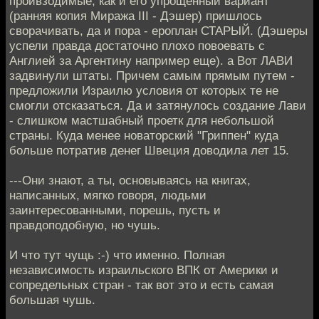
проивзодимые, как и его упрощенный вариант
(ранняя копия Миража III - Дэшер) пришлось
сворачивать, да и пора - ероплан СТАРЫЙ. (Дэшеры
успели правда достаточно плохо повоевать с
Англией за Аргентину например еще). а Вот ЛАВИ
задвинули штаты. Причем самым прямым путем -
предложили Израилю условия от которых те не
смогли отсказаться. Да и затянулось создание Лави
- слишком мастшабный проетк для небольшой
страны. Куда менее новаторский "Гриппен" куда
больше потратив денег Швеция доводила лет 15.
---Они знают, а ты, основываясь на книгах,
написанных, мягко говоря, людьми
заинтересованными, порешь, пусть и
правдоподобную, но чушь.
И что тут чущь :-) что именно. Полная
независимость израильского ВПК от Америки и
сопредельных стран - так вот это и есть самая
большая чушь.