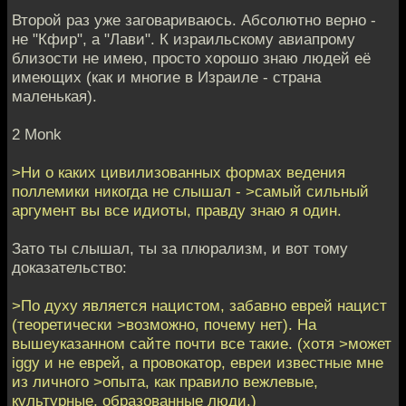
Второй раз уже заговариваюсь. Абсолютно верно -
не "Кфир", а "Лави". К израильскому авиапрому
близости не имею, просто хорошо знаю людей её
имеющих (как и многие в Израиле - страна
маленькая).
2 Monk
>Ни о каких цивилизованных формах ведения
поллемики никогда не слышал - >самый сильный
аргумент вы все идиоты, правду знаю я один.
Зато ты слышал, ты за плюрализм, и вот тому
доказательство:
>По духу является нацистом, забавно еврей нацист
(теоретически >возможно, почему нет). На
вышеуказанном сайте почти все такие. (хотя >может
iggy и не еврей, а провокатор, евреи известные мне
из личного >опыта, как правило вежлевые,
культурные, образованные люди.)