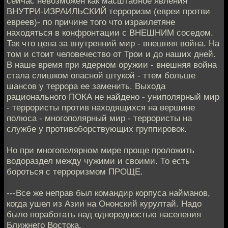
сейчас невозможен как масштабное явления
ВНУТРИ-ИЗРАИЛЬСКИЙ терроризм (евреи протви
евреев)- по причине того что израилетяне
находяться в конфронтации с ВНЕШНИМ соседом.
Так что цена за внутренний мир - внешняя война. На
том и стоит человечество от Трои и до наших дней.
В наше время при ядерном оружии - внешняя война
стала слишком опасной штукой - ттем больше
шансов у террора ее заменить. Выхода
рационального ПОКА не найдено - униполярный мир
- террористы против находящихся на вершине
полюса - многополярный мир - террористы на
службе у противоборствующих группировок.
Но при многополярном мире проще проложить
водораздел между чужими и своими. То есть
бороться с терроризмом ПРОЩЕ.
---Все же неправ был командир корпуса найманов,
когда ушел из Азии на Ононский курултай. Надо
было поработать над однородностью населения
Ближнего Востока.