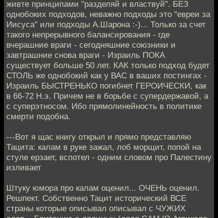
живте принципами "разделяй и властвуй". БЕЗ
однобоких подходов, неважно подходы это "евреи за
Иисуса" или подходы А.Шарона :-)... Только за счет
такого непрерывного балансирования - где
вчерашние враги - сегодняшние союзники и
завтрашние снова враги - Израиль ПОКА
существует больше 50 лет. КАК только подход будет
СТОЛЬ же однобокий как у ВАС в ваших постингах -
Израиль БЫСТРЕНЬКО погибнет ГЕРОИЧЕСКИ, как
в 66-72 Н.э. Причем не в борьбе с супердержавой, а
с суперэтносом. Ибо прямолинейность в политике
смерти подобна.
---Вот я щас книгу открыл и прямо представляю
Тацита: калам в руке зажал, лоб морщит, попой на
стуле ерзает, вспотел - одним словом про Палестину
изливает
Штуку юмора про калам оценил... ОЧЕНЬ оценил.
Решпект. Собственно Тацит исторический ВСЕ
страны которые описывал описывал с ЧУЖИХ