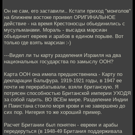
Он не сам, его заставили.. Кстати приход "монголов"
на ближнем востоке проивел ОРИГИНАЛЬНОЕ
действие - на время Крестоносцы обьединились с
мусульманами. Мораль - высадка марсиан
объединит евреев и арабов в едином порыве. Вот
только где взять марсиан :-)
---Видел ли ты карту разделения Израиля на два
национальных государства по замыслу ООН?
Карта ООН она имела предшественика - Карту по
декларации Бальфура. 1919-1921 годы, в 1947 ее
почти не перерабатывали, взяли британскую. Я
потрясен способностью Британской империи УХОДЯ
за собой гадить. ВО ВСЕм мире. Разделение Индии
и Пакистана стоило моря крови и не завершено до
сих пор. Нигерия то же хороший пример.
Расчет Британии был понятен - еврееи и арабы
передеруться (в 1948-49 Британия поддерживала