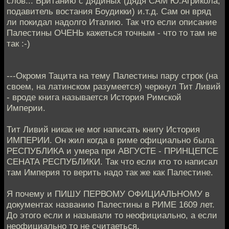
слов... Британию с дядиных (дядя САМ Ю.Агрикола,
подавитель востания Боудикки) и.т.д. Сам он вряд
ли покидал надолго Италию. Так что если описание
Палестины ОЧЕНЬ кажеться точным - что то там не
так :-)
---Окромя Тацита на тему Палестины пару строк (на
своем, на латинском разумеется) черкнул Тит Ливий
- вроде книга называется История Римской
Империи.
Тит Ливий никак не мог написать книгу История
ИМПЕРИИ. Он жил когда в риме официально была
РЕСПУБЛИКА и умера при АВГУСТЕ - ПРИНЦЕПСЕ
СЕНАТА РЕСПУБЛИКИ. Так что если кто то написал
там Империя то верить надо так же как Палестине.
Я почему и ПИШУ ПЕРВОМУ ОФИЦИАЛЬНОМУ в
документах названию Палестины в РИМЕ 1609 лет.
До этого если и называли то неофициально, а если
неофициально то не считаеться.