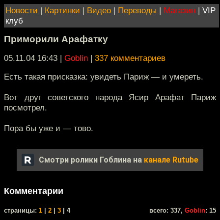
Новости
|
Картинки
|
Видео
|
Переводы
|
Магазин
|
VIP
клуб
Приморили Арафатку
05.11.04 16:43
|
Goblin
|
337 комментариев
Есть такая присказка: увидеть Париж — и умереть.
Вот друг советского народа Ясир Арафат Париж
посмотрел.
Пора бы уже и — тово.
Смотри ролики Гоблина на
канале Rutube
Комментарии
cтраницы:
1
|
2
|
3
| 4
всего: 337,
Goblin
: 15