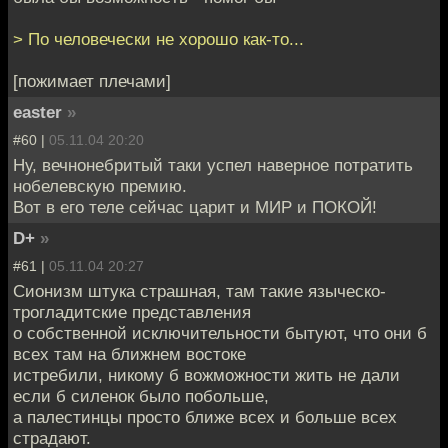
> По человечески не хорошо как-то...
[пожимает плечами]
easter
»
#60 |
05.11.04 20:20
Ну, вечнонебритый таки успел наверное потратить
нобелевскую премию.
Вот в его теле сейчас царит и МИР и ПОКОЙ!
D+
»
#61 |
05.11.04 20:27
Сионизм штука страшная, там такие языческо-
трогладитские представления
о собственной исключительности бытуют, что они б
всех там на ближнем востоке
истребили, никому б вожможности жить не дали
если б силенок было побольше,
а палестинцы просто ближе всех и больше всех
страдают.