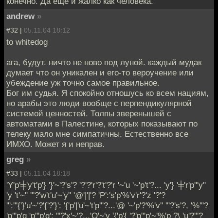
конечно. Да еще и жалко как человека.
andrew
»
#32 |
05.11.04 18:12
to whitedog
ага, будут. ничто не ново под луной. каждый мудак
думает что он уникален и его-то вероучение или
убеждение уж точно самое правильное.
Бог им судья. Я спокойно отношусь ко всем нациям,
но арабы это люди вообще с перпендикулярной
системой ценностей. Толпы зверенышей с
автоматами в Палестине, которых показывают по
телеку мало мне симпатичны. Естественно все
ИМХО. Может я и неправ.
greg
»
#33 |
05.11.04 18:18
'Y'p'╪'y't'p'} '}'~'?'s'? '?'?'r'?'t'?'r '~'u '~'p't'?... 'y'} '╪'r'p'''y''
'y 't'~'' '''?'w't'u'~'y'' '@'|'|'? 'P':'s'p'%'v'r'?'z '?'?
''':'''{'}'u'~'?'{'?'}': '{'p'|'u'~'t'p'''?...'@ '~'p'?'%'v'' '''?'s'?, '%'''?
'p'''p'q 'p'''p'q': '''?'x'~'?...'O'~'y '{'p'{ '?'p'''p'~'%'p ?\ 'u'?'''?