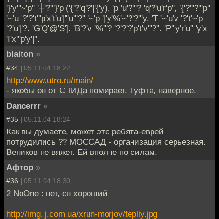
'}'y'''~'p'' '┼'?'''}'p ('{'?'q'?'|'{'y), 'p 'u'?'''? 'q'?'u'r'p'', '{'?'''?'''p''
'~'u '?'?'t'''p'x't'u'|'''u'''?'' '~'p '|'y'%'~'?'?'''y. 'T '~'u'v '?'t'~'p
'?'u'|'?. 'G'Q'@'S']. 'B'?'v '%'''? '?'?'?'p't'v'''?''. 'P'''y'r'u'' 'y'x
'I'x'''p'y'|''.
blaiton
»
#34 |
05.11.04 18:22
http://www.utro.ru/main/
- якобы он от СПИДа помирает. Туфта, наверное.
Dancerrr
»
#35 |
05.11.04 18:24
Как вы думаете, может это ребята-еврей
потрудились ?? МОССАД - организация серьезная.
Веников не вяжет. Ей вполне по силам.
Афтор
»
#36 |
05.11.04 18:30
2 NoOne : нет, он хороший
http://img.lj.com.ua/xrun-morjov/tepliy.jpg