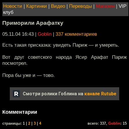
Новости
|
Картинки
|
Видео
|
Переводы
|
Магазин
|
VIP
клуб
Приморили Арафатку
05.11.04 16:43
|
Goblin
|
337 комментариев
Есть такая присказка: увидеть Париж — и умереть.
Вот друг советского народа Ясир Арафат Париж
посмотрел.
Пора бы уже и — тово.
Смотри ролики Гоблина на
канале Rutube
Комментарии
cтраницы: 1 |
2
|
3
|
4
всего: 337,
Goblin
: 15