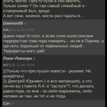
убить могли. Просто пулю в лоб вкатить.
Только зачем ? Он там самый спокойный и
сговорчивый был, вроде.
А вот свои, конечно, могли расстараться...
Daemon05
»
#46 |
05.11.04 18:58
Давно пора! Кстати, и всем этим палестинским
террористам тоже пора помереть... но не в Париже, а
где-нить подальше от нормальных людей.
Террористы маст дай!
Локи~Локхорн
»
#47 |
05.11.04 19:04
1)Только что прослушал новости - резюме: Не
дождётесь!
2) Дмитрий Юрьевич ( и все желающие), а что
лично вы ставите Я.А. в "заслуги"?, что дескать
давно пора, по мне - он либо марионетка, либо
человек не там, не тот и не тогда.
Сет
»