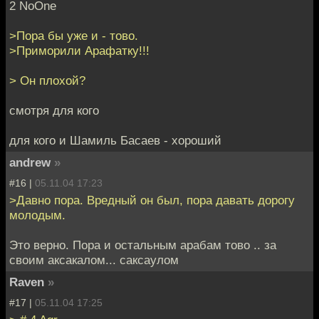
2 NoOne
>Пора бы уже и - тово.
>Приморили Арафатку!!!
> Он плохой?
смотря для кого
для кого и Шамиль Басаев - хороший
andrew
»
#16 |
05.11.04 17:23
>Дaвно поpa. Вредный он был, пора давать дорогу
молодым.
Это верно. Пора и остальным арабам тово .. за
своим аксакалом... саксаулом
Raven
»
#17 |
05.11.04 17:25