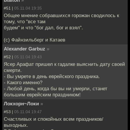
#51 |
05.11.04 19:35
Общее мнение собравшихся горожан сводилось к
тому, что "все там
будем" и что "бог дал, бог и взял".
(c) Файнзильберг и Катаев
Alexander Garbuz
»
#52 |
05.11.04 19:43
Ясер Арафат пришел к гадалке выяснить дату своей
смерти.
- Вы умрете в день еврейского праздника.
- Какого именно?
- Любой день, когда бы вы ни умерли, станет
большим еврейским праздником!
Локхорн~Локи
»
#53 |
05.11.04 19:47
Счастливых и спокойных всем праздников/
выходных.