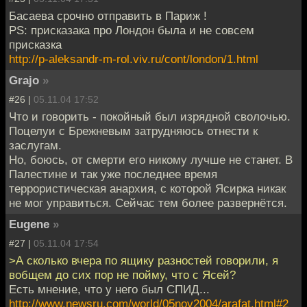
Басаева срочно отправить в Париж !
PS: присказака про Лондон была и не совсем
присказка
http://p-aleksandr-m-rol.viv.ru/cont/london/1.html
Grajo
»
#26 |
05.11.04 17:52
Что и говорить - покойный был изрядной сволочью.
Поцелуи с Брежневым затрудняюсь отнести к
заслугам.
Но, боюсь, от смерти его никому лучше не станет. В
Палестине и так уже последнее время
террористическая анархия, с которой Ясирка никак
не мог управиться. Сейчас тем более развернётся.
Eugene
»
#27 |
05.11.04 17:54
>А сколько вчера по ящику разностей говорили, я
вобщем до сих пор не пойму, что с Ясей?
Есть мнение, что у него был СПИД...
http://www.newsru.com/world/05nov2004/arafat.html#2