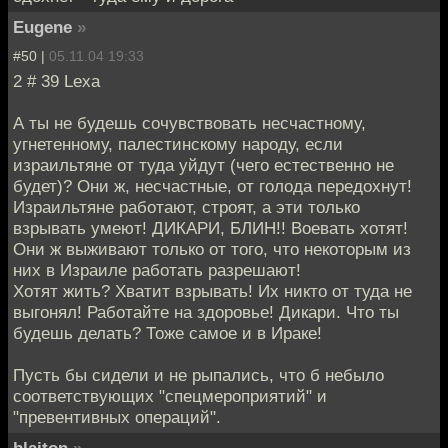
Eugene
»
#50 |
05.11.04 19:33
2 # 39 Lexa
А ты не будешь сочувствовать несчастному,
угнетенному, палестинскому народу, если
израильтяне от туда уйдут (чего естественно не
будет)? Они ж, несчастные, от голода передохнут!
Израильтяне работают, строят, а эти только
взрывать умеют! ДИКАРИ, БЛИН!! Воевать хотят!
Они ж выживают только от того, что некоторым из
них в Израиле работать разрешают!
Хотят жить? Хватит взрывать! Их никто от туда не
выгонял! Работайте на здоровье! Дикари. Что ты
будешь делать? Тоже самое и в Ираке!
Пусть бы сидели и не рыпались, что б небыло
соответствующих "спецмероприятий" и
"превентивных операций".
blaiton
»