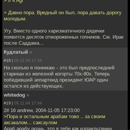
> # 4 Agr
> Дaвно поpa. Вредный он был, пора давать дорогу
молодым.
Угу. Вместо одного харизматичного дядечки
появится десяток отмороженных гопников. См. Ирак
после Саддама...
Кудлатый
»
#18 |
05.11.04 17:34
На сколько я понимаю - это был предпоследний
старикан из железной когорты 70х-80х. Теперь
победивший аппартеид президент ЮАР один
остался из действующих.
whitedog
»
#19 |
05.11.04 17:34
2# 16 andrew, 2004-11-05 17:23:00
>Пора и остальным арабам тово .. за своим
аксакалом... саксаулом
Араб арабу рознь, это я тебе как израильтянин