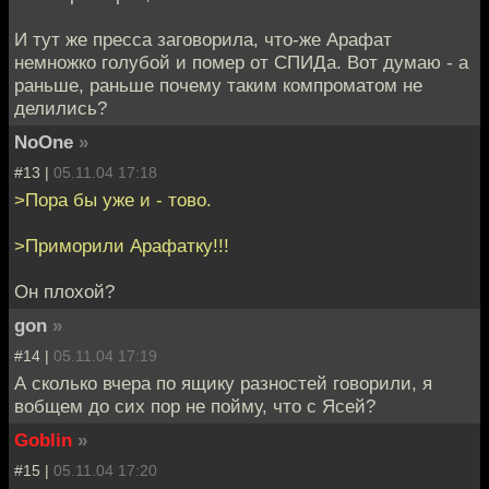
И тут же пресса заговорила, что-же Арафат
немножко голубой и помер от СПИДа. Вот думаю - а
раньше, раньше почему таким компроматом не
делились?
NoOne
»
#13 |
05.11.04 17:18
>Пора бы уже и - тово.
>Приморили Арафатку!!!
Он плохой?
gon
»
#14 |
05.11.04 17:19
А сколько вчера по ящику разностей говорили, я
вобщем до сих пор не пойму, что с Ясей?
Goblin
»
#15 |
05.11.04 17:20