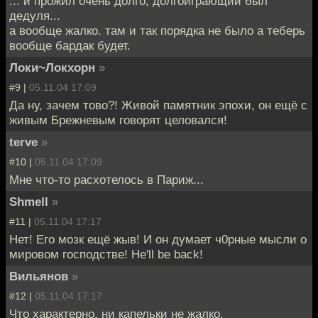
... и прожил очень долго, долгоиграющий был
дедуля...
а вообще жалко. там и так порядка не было а теберь
вообще бардак будет.
Локи~Локхорн
»
#9 |
05.11.04 17:09
Да ну, зачем тово?! Живой памятник эпохи, он ещё с
живым Брежневым говорят целовался!
terve
»
#10 |
05.11.04 17:09
Мне что-то расхотелось в Париж...
Shmell
»
#11 |
05.11.04 17:17
Нет! Его мозк ещё жыв! И он думает ч0рные мысли о
мировом господстве! He'll be back!
Вильянов
»
#12 |
05.11.04 17:17
Что характерно, ни капельки не жалко.