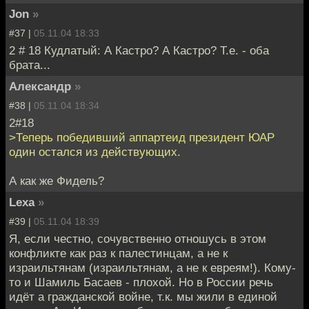
Jon
»
#37 |
05.11.04 18:33
2 # 18 Кудлатый: А Кастро? А Кастро? Т.е. - оба
брата...
Александр
»
#38 |
05.11.04 18:34
2#18
>Теперь победивший аппартеид президент ЮАР
один остался из действующих.
А как же Фидель?
Lexa
»
#39 |
05.11.04 18:39
Я, если честно, сочувственно отношусь в этом
конфликте как раз к палестинцам, а не к
израильтянам (израильтянам, а не к евреям!). Кому-
то и Шамиль Басаев - плохой. Но в России речь
идёт а гражданской войне, т.к. мы жили в единой