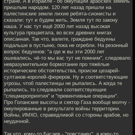
стране. А в Израиле - об оккупации арабских земель
пришлым народом. 120 лет назад пришли на
палестинские земли лихие ребята-сионисты и
сказали: тут и будем жить. Земля тут по закону
наша. У нас тут ещё 2000 лет назад высокая
культура процветала, во всех древних книгах
описанная. Так что, валите, граждане бедуины
подальше в пустыню, пока не огребли. На резонный
вопрос бедуинов: "а где ж вы эти 2000 лет
ошивались, чё-то мы вас тут не помним", следовало
невразумительное бормотание про тяжёлые
исторические обстоятельства, происки цезарей-
султанов-королей-фюреров. Ну и соответствующие
угрозы, чтоб палестинцы не рыпались. А когда те
рыпались, то следовали соответствующие
"спецмероприятия" и "превентивные операции".
Про Голанские высоты и сектор Газа вообще молчу -
оккупированные в результате войны территории.
Войны, ИМХО, справедливой со стороны арабов, но
неудачной.
Так что, кому-то Басаев - "повстанец", а кому-то