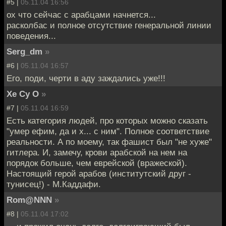
#5 |
05.11.04 16:56
ох что сейчас с арабцами начнется...
расколбас и полное отсутствие генеральной линии
поведения...
Serg_dm
»
#6 |
05.11.04 16:57
Его, поди, черти в аду заждались уже!!!
Хе Су О
»
#7 |
05.11.04 16:59
Есть категория людей, про которых можно сказать
"умер ефим, да и х... с ним". Полное соответствие
реальности. А по моему, так фашист был "не хуже"
гитлера. И, замечу, крови арабской на нем на
порядок больше, чем еврейской (вражеской).
Настоящий герой арабов (институтский друг -
тунисец!) - М.Каддафи.
Rom@NNN
»
#8 |
05.11.04 17:02