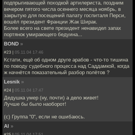
подпрыгивающей походкой артилериста, поздним
вечером пятого числа осеннего месяца ноябрь, в
закрытую для посещений палату госпиталя Перси,
вошёл президент Франции Жак Ширак.
Более всего на свете президент ненавидел запах
портянок умирающего бедуина...
BOND
»
#23 |
05.11.04 17:46
Кстати, ещё об одном друге арабов - что-то тишина
по поводу судебного процесса над Саддамкой, когда
ж начнётся показательный разбор полётов ?
Lesnik
»
#24 |
05.11.04 17:47
Дедушка умер (ну, почти) а дело живет!
Лучше бы было наоборот!
(с) Группа "0", если не ошибаюсь.
Al
»
#25 |
05.11.04 17:51