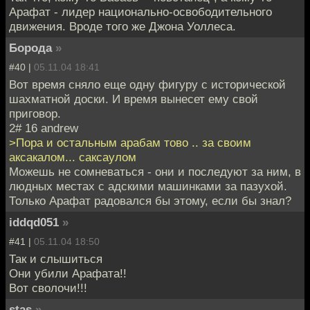
Арафат - лидер национально-освободительного
движения. Вроде того же Джона Уоллеса.
Борода
»
#40 |
05.11.04 18:41
Вот время сняло еще одну фигуру с исторической
шахматной доски. И время вынесет ему свой
приговор.
2# 16 andrew
>Пора и остальным арабам тово .. за своим
аксакалом... саксаулом
Можешь не сомневаться - они и последуют за ним, в
людных местах с адскими машинками за пазухой.
Только Арафат радовался бы этому, если бы знал?
iddqd051
»
#41 |
05.11.04 18:50
Так и слышиться
Они убили Арафата!!
Вот сволочи!!!
stas
»