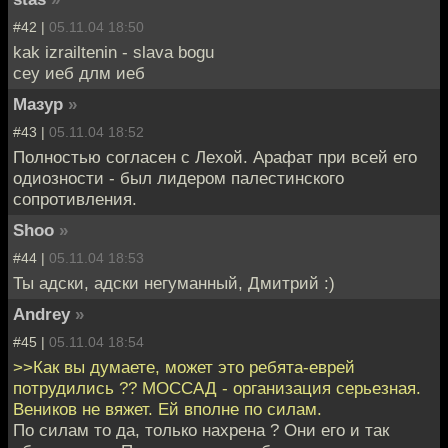
#42 |
05.11.04 18:50
kak izrailtenin - slava bogu
сеу иеб длм иеб
Мазур
»
#43 |
05.11.04 18:52
Полностью согласен с Лехой. Арафат при всей его
одиозности - был лидером палестинского
сопротивления.
Shoo
»
#44 |
05.11.04 18:53
Ты адски, адски негуманный, Дмитрий :)
Andrey
»
#45 |
05.11.04 18:54
>>Как вы думаете, может это ребята-еврей
потрудились ?? МОССАД - организация серьезная.
Веников не вяжет. Ей вполне по силам.
По силам то да, только нахрена ? Они его и так