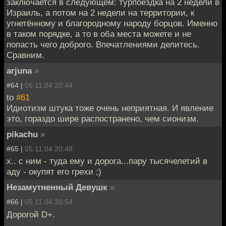
заключается в следующем: турпоездка на 2 недели в
Израиль, а потом на 2 недели на территории, к
угнетённому и благородному народу борцов. Именно
в таком порядке, а то в оба места можете и не
попасть чего доброго. Впечатлениями делитесь.
Сравним.
arjuna
»
#64 |
05.11.04 20:44
to
#61
Идиотизм штука тоже очень неприятная. И явление
это, гораздо шире распостранено, чем сионизм.
pikachu
»
#65 |
05.11.04 20:48
х.. с ним - туда ему и дорога...пару тысячелетий в
аду - окупят его грехи ;)
Незамутненный Девушк
»
#66 |
05.11.04 20:54
Дорогой D+.