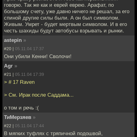
говорю. Так же как и еврей еврею. Арафат, по
большому счету, уже давно ничего не решал, за его
спиной другие силы были. А он был символом.
Живым. Умрет - будет мертвым символом. И в его
честь шахиды будут автобусы взрывать и рынки.
astepin
»
#20 |
05.11.04 17:37
Они убили Кенни! Сволочи!
Agr
»
#21 |
05.11.04 17:39
> # 17 Raven
> См. Ирак после Саддама...
о том и речь :(
ТиМерзяев
»
#22 |
05.11.04 17:44
В мягких туфлях с тряпичной подошвой,