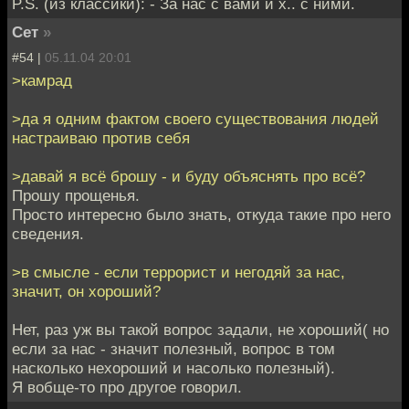
P.S. (из классики): - За нас с вами и х.. с ними.
Сет
»
#54 |
05.11.04 20:01
>камрад
>да я одним фактом своего существования людей
настраиваю против себя
>давай я всё брошу - и буду объяснять про всё?
Прошу прощенья.
Просто интересно было знать, откуда такие про него
сведения.
>в смысле - если террорист и негодяй за нас,
значит, он хороший?
Нет, раз уж вы такой вопрос задали, не хороший( но
если за нас - значит полезный, вопрос в том
насколько нехороший и насолько полезный).
Я вобще-то про другое говорил.