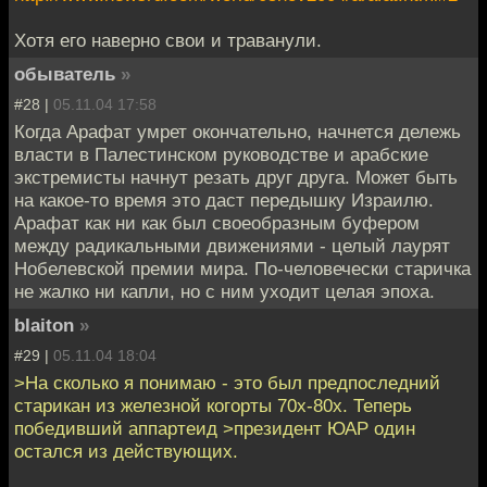
Хотя его наверно свои и траванули.
обыватель
»
#28 |
05.11.04 17:58
Когда Арафат умрет окончательно, начнется дележь
власти в Палестинском руководстве и арабские
экстремисты начнут резать друг друга. Может быть
на какое-то время это даст передышку Израилю.
Арафат как ни как был своеобразным буфером
между радикальными движениями - целый лаурят
Нобелевской премии мира. По-человечески старичка
не жалко ни капли, но с ним уходит целая эпоха.
blaiton
»
#29 |
05.11.04 18:04
>На сколько я понимаю - это был предпоследний
старикан из железной когорты 70х-80х. Теперь
победивший аппартеид >президент ЮАР один
остался из действующих.