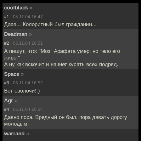
coolblack
»
#1 |
05.11.04 16:47
Дааа... Колоритный был гражданин...
Deadman
»
#2 |
05.11.04 16:51
А пишут, что: "Мозг Арафата умер, но тело его
живо."
А ну как вскочит и начнет кусать всех подряд.
Space
»
#3 |
05.11.04 16:52
Вот сволочи!:)
Agr
»
#4 |
05.11.04 16:54
Дaвно поpa. Вредный он был, пора давать дорогу
молодым.
warrand
»