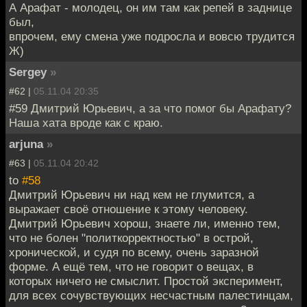
А Арафат - молодец, он им там как репей в заднице
был,
впрочем, ему смена уже подросла и вовсю трудится
Ж)
Sergey
»
#62 |
05.11.04 20:35
#59 Дмитрий Юрьевич, а за что помог бы Арафату?
Наша хата вроде как с краю.
arjuna
»
#63 |
05.11.04 20:42
to
#58
Дмитрий Юрьевич ни над кем не глумится, а
выражает своё отношение к этому человеку.
Дмитрий Юрьевич хорош, знаете ли, именно тем,
что не болен "политкорректностью" в острой,
хронической, и судя по всему, очень заразной
форме. А ещё тем, что не говорит о вещах, в
которых ничего не смыслит. Простой эксперимент,
для всех сочувствующих несчастным палестинцам,