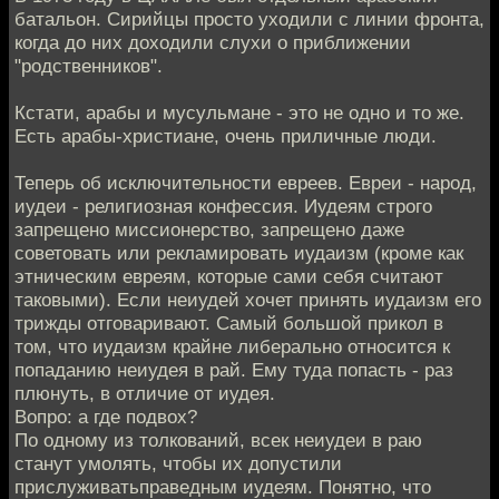
батальон. Сирийцы просто уходили с линии фронта,
когда до них доходили слухи о приближении
"родственников".
Кстати, арабы и мусульмане - это не одно и то же.
Есть арабы-христиане, очень приличные люди.
Теперь об исключительности евреев. Евреи - народ,
иудеи - религиозная конфессия. Иудеям строго
запрещено миссионерство, запрещено даже
советовать или рекламировать иудаизм (кроме как
этническим евреям, которые сами себя считают
таковыми). Если неиудей хочет принять иудаизм его
трижды отговаривают. Самый большой прикол в
том, что иудаизм крайне либерально относится к
попаданию неиудея в рай. Ему туда попасть - раз
плюнуть, в отличие от иудея.
Вопро: а где подвох?
По одному из толкований, всек неиудеи в раю
станут умолять, чтобы их допустили
прислуживатьправедным иудеям. Понятно, что