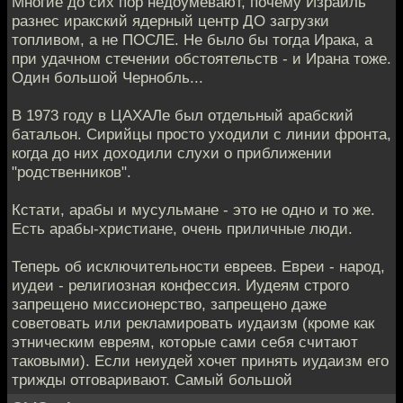
Многие до сих пор недоумевают, почему Израиль
разнес иракский ядерный центр ДО загрузки
топливом, а не ПОСЛЕ. Не было бы тогда Ирака, а
при удачном стечении обстоятельств - и Ирана тоже.
Один большой Чернобль...
В 1973 году в ЦАХАЛе был отдельный арабский
батальон. Сирийцы просто уходили с линии фронта,
когда до них доходили слухи о приближении
"родственников".
Кстати, арабы и мусульмане - это не одно и то же.
Есть арабы-христиане, очень приличные люди.
Теперь об исключительности евреев. Евреи - народ,
иудеи - религиозная конфессия. Иудеям строго
запрещено миссионерство, запрещено даже
советовать или рекламировать иудаизм (кроме как
этническим евреям, которые сами себя считают
таковыми). Если неиудей хочет принять иудаизм его
трижды отговаривают. Самый большой