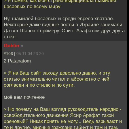
> я помню, как моя страна выращивала шамилей
басаевых по всему миру
Ну, шамилей басаевых и среди евреев хватало.
Некоторые даже видные посты в Израиле занимали.
Да вот Шарон к примеру. Они с Арафатом друг друга
стоят.
Goblin
»
#106 |
05.11.04 23:20
2 Patanatom
> Я на Ваш сайт заходу довольно давно, и эту
статью внимательно читал и абсолютно с ней
согласен и по стилю и по сути.
моё вам почтение
> Но почему на Ваш взгляд руководитель народно -
освободительного движения Ясир Арафат такой
хреновый? Никак понять не могу... Ведь взрывают и
те и другие, мирные граждане гибнут и там и там.