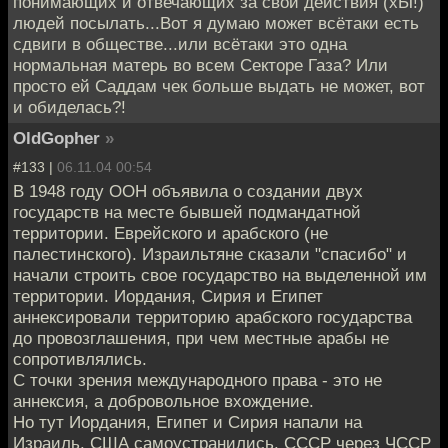
понимающих и отвечающих за свои действия (хЫ!)
людей посылать...Вот я думаю может всётаки есть
сдвиги в обществе...или всётаки это одна
нормальная матерь во всем Секторе Газа? Или
просто ей Саддам чек больше выдать не может, вот
и обиделась?!
OldGopher
»
#133 |
06.11.04 00:54
В 1948 году ООН объявила о создании двух
государств на месте бывшей подмандатной
территории. Еврейского и арабского (не
палестинского). Израильтяне сказали "спасибо" и
начали строить свое государство на выделенной им
территории. Иордания, Сирия и Египет
аннексировали территорию арабского государства
до провозглашения, при чем местные арабы не
сопротивлялись.
С точки зрения международного права - это не
аннексия, а добровольное вхождение.
Но тут Иордания, Египет и Сирия напали на
Израиль. США самоустранились. СССР через ЧССР