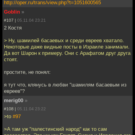
http://oper.ru/trans/view.php?t=1051600565
Goblin
»
#107 |
05.11.04 23:21
2 Костя
> Ну, шамилей басаевых и среди евреев хватало.
Некоторые даже видные посты в Израиле занимали.
Да вот Шарон к примеру. Они с Арафатом друг друга
стоят.
простите, не понял:
я тут что, клянусь в любви "шамилям басаевым из
евреев"?
merig00
»
#108 |
05.11.04 23:22
>to
#97
>А там уж "палестинский народ" как то сам