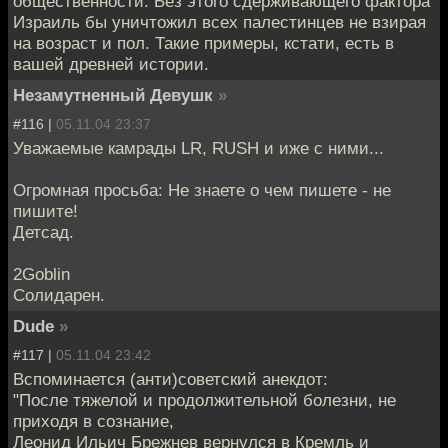
общественности. Без этого сдерживающего фактора
Израиль бы уничтожил всех палестинцев не взирая
на возраст и пол. Такие примеры, кстати, есть в
вашей древней истории.
Незамутненный Девушк
»
#116 |
05.11.04 23:37
Уважаемые камрады LR, RUSH и иже с ними...
Огромная просьба: Не знаете о чем пишете - не
пишите!
Детсад.
2Goblin
Солидарен.
Dude
»
#117 |
05.11.04 23:42
Вспоминается (анти)советский анекдот:
"После тяжелой и продолжительной болезни, не
приходя в сознание,
Леонид Ильич Брежнев вернулся в Кремль и