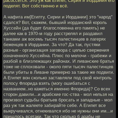
расоссется. Это уж как Египет, Сирия и Иордания его
поделят. Вот собственно и всё.
А нафига им[Египту, Сирии и Иордании] это "народ"
сдался? Вот, скажем, бывший иорданский король
Хуссейн (да будет благословенна его память) не
далее как в 1970-м году расстрелял и раздавил
танками аж восемь тысяч палестинцев в лагерях
беженцев в Иордании. За что? Да так, пустяки
разные - организация заговора с целью свержения
означенного Хуссейна. Плюс по мелочи - грабежи и
разбой в близлежащих районах. И ливанские братья
тоже не сплоховали - около пяти тысяч палестинцев
были убиты в Ливане примерно за такие же подвиги.
А Египет вон сколько заставляли под свой контроль
полосу Флорида взять (могу ошибаться с
названием..но кажеться именно Флорида)? Со всех
сторон давили...и арабские гос-ства - мол нельзя на
произвол судьбы братьев бросать и западные - мол
раз уж так жалеете забирайте себе. А Египет все
выкручивался, отнекивался ибо не нужны они им...и
пришлось всетаки. Так что сколько б арабы не