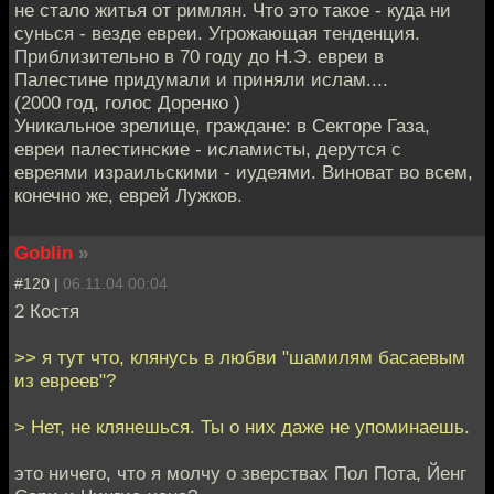
не стало житья от римлян. Что это такое - куда ни
сунься - везде евреи. Угрожающая тенденция.
Приблизительно в 70 году до Н.Э. евреи в
Палестине придумали и приняли ислам....
(2000 год, голос Доренко )
Уникальное зрелище, граждане: в Секторе Газа,
евреи палестинские - исламисты, дерутся с
евреями израильскими - иудеями. Виноват во всем,
конечно же, еврей Лужков.
Goblin
»
#120 |
06.11.04 00:04
2 Костя
>> я тут что, клянусь в любви "шамилям басаевым
из евреев"?
> Нет, не клянешься. Ты о них даже не упоминаешь.
это ничего, что я молчу о зверствах Пол Пота, Йенг