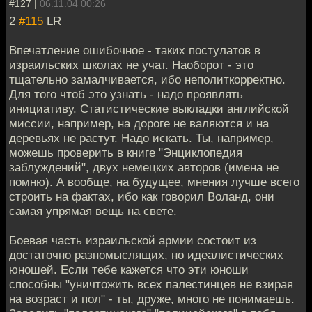
#127 |
06.11.04 00:26
2
#115
LR
Впечатление ошибочное - таких постулатов в
израильских школах не учат. Наоборот - это
тщательно замалчивается, ибо неполиткорректно.
Для того чтоб это узнать - надо проявлять
инициативу. Статистические выкладки английской
миссии, например, на дороге не валяются и на
деревьях не растут. Надо искать. Ты, например,
можешь проверить в книге "Энциклопедия
заблуждений", двух немецких авторов (имена не
помню). А вообще, на будущее, мнения лучше всего
строить на фактах, ибо как говорил Воланд, они
самая упрямая вещь на свете.
Боевая часть израильской армии состоит из
достаточно разномыслящих, но идеалистических
юношей. Если тебе кажется что эти юноши
способны "уничтожить всех палестинцев не взирая
на возраст и пол" - ты, друже, много не понимаешь.