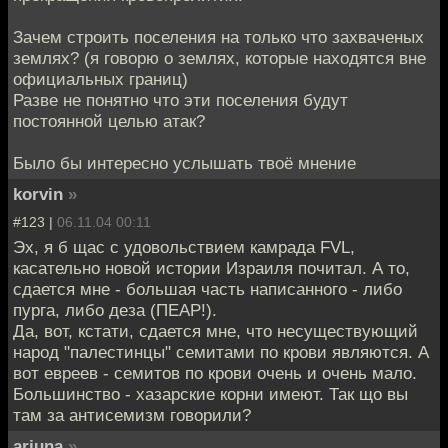
Зачем строить поселения на только что захваченых
землях? (я говорю о землях, которые находятся вне
официальных границ)
Разве не понятно что эти поселения будут
постоянной целью атак?
Было бы интересно услышать твоё мнение
korvin
»
#123 |
06.11.04 00:11
Эх, я б щас с удовольствием камрада FVL,
касательно новой истории Израиля почитал. А то,
сдается мне - большая часть написанного - либо
пурга, либо деза (ПЕАР!).
Да, вот, кстати, сдается мне, что несуществующий
народ "палестинцы" семитами по крови являются. А
вот евреев - семитов по крови очень и очень мало.
Большинство - хазарские корни имеют. Так що вы
там за антисемизм говорили?
arjuna
»