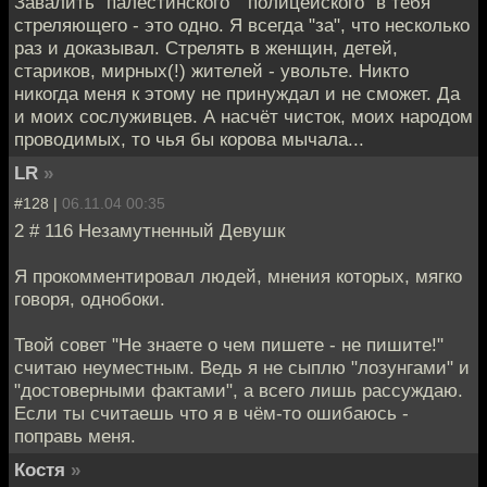
Завалить "палестинского" "полицейского" в тебя
стреляющего - это одно. Я всегда "за", что несколько
раз и доказывал. Стрелять в женщин, детей,
стариков, мирных(!) жителей - увольте. Никто
никогда меня к этому не принуждал и не сможет. Да
и моих сослуживцев. А насчёт чисток, моих народом
проводимых, то чья бы корова мычала...
LR
»
#128 |
06.11.04 00:35
2 # 116 Незамутненный Девушк
Я прокомментировал людей, мнения которых, мягко
говоря, однобоки.
Твой совет "Не знаете о чем пишете - не пишите!"
считаю неуместным. Ведь я не сыплю "лозунгами" и
"достоверными фактами", а всего лишь рассуждаю.
Если ты считаешь что я в чём-то ошибаюсь -
поправь меня.
Костя
»