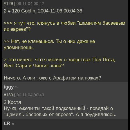
#129 |
06.11.04 00:42
2 # 120 Goblin, 2004-11-06 00:04:36
>>> я тут что, клянусь в любви "шамилям басаевым
из евреев"?
>> Нет, не клянешься. Ты о них даже не
упоминаешь.
> это ничего, что я молчу о зверствах Пол Пота,
Йенг Сари и Чингис-хана?
Ничего. А они тоже с Арафатом на ножах?
iggy
»
#130 |
06.11.04 00:43
2 Костя
Ну-ка, ежели ты такой подкованный - поведай о
"щамиль басаевых от евреев". А я поудивляюсь.
LR
»