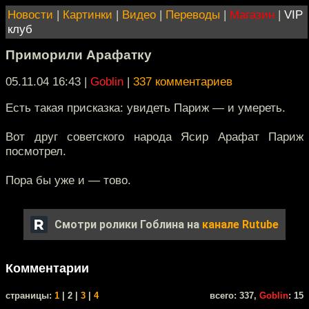
Новости
|
Картинки
|
Видео
|
Переводы
|
Магазин
|
VIP
клуб
Приморили Арафатку
05.11.04 16:43
|
Goblin
|
337 комментариев
Есть такая присказка: увидеть Париж — и умереть.
Вот друг советского народа Ясир Арафат Париж
посмотрел.
Пора бы уже и — тово.
Смотри ролики Гоблина на
канале Rutube
Комментарии
cтраницы:
1
| 2 |
3
|
4
всего: 337,
Goblin
: 15