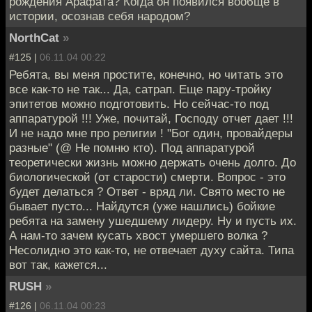
рождения Арафата? Когда он появился вообще в
истории, осознав себя народом?
NorthCat
»
#125 |
06.11.04 00:22
Ребята, вы меня простите, конечно, но читать это
все как-то не так... Да, сатрап. Еще пару-тройку
эпитетов можно подготовить. Но сейчас-то под
аппаратурой !!! Уже, почитай, Господу отчет дает !!!
И не надо мне про религии ! "Бог один, провайдеры
разные" (@ Не помню кто). Под аппаратурой
теоретически жизнь можно держать очень долго. До
биологической (от старости) смерти. Вопрос - это
будет делаться ? Ответ - вряд ли. Свято место не
бывает пусто... Найдутся (уже нашлись) бойкие
ребята на замену ушедшему лидеру. Ну и пусть их.
А нам-то зачем кусать хвост умершего волка ?
Несолидно это как-то, не отвечает духу сайта. Типа
вот так, кажется...
RUSH
»
#126 |
06.11.04 00:23