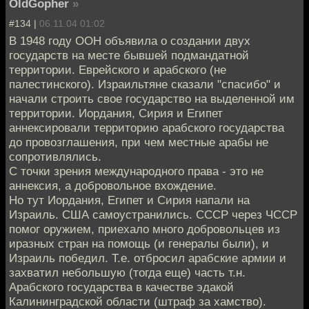
OldGopher
»
#134 |
06.11.04 01:02
В 1948 году ООН объявила о создании двух
государств на месте бывшей подмандатной
территории. Еврейского и арабского (не
палестинского). Израильтяне сказали "спасибо" и
начали строить свое государство на выделенной им
территории. Иордания, Сирия и Египет
аннексировали территорию арабского государства
до провозглашения, при чем местные арабы не
сопротивлялись.
С точки зрения международного права - это не
аннексия, а добровольное вхождение.
Но тут Иордания, Египет и Сирия напали на
Израиль. США самоустранились. СССР через ЧССР
помог оружием, приехало много добровольцев из
иразных стран на помощь (и генералы были), и
Израиль победил. Т.е. отбросил арабские армии и
захватил небольшую (тогда еще) часть т.н.
Арабского государства в качестве эдакой
Калининградской области (штраф за хамство).