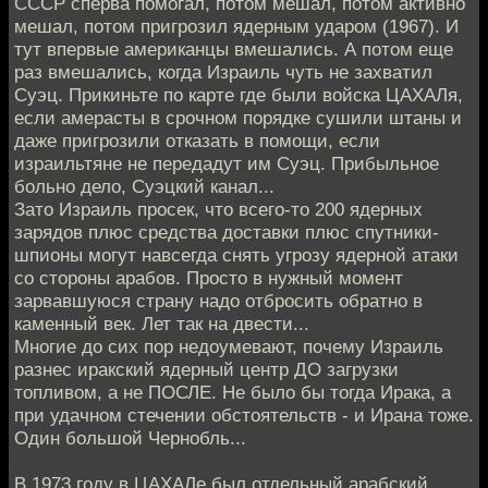
СССР сперва помогал, потом мешал, потом активно
мешал, потом пригрозил ядерным ударом (1967). И
тут впервые американцы вмешались. А потом еще
раз вмешались, когда Израиль чуть не захватил
Суэц. Прикиньте по карте где были войска ЦАХАЛя,
если амерасты в срочном порядке сушили штаны и
даже пригрозили отказать в помощи, если
израильтяне не передадут им Суэц. Прибыльное
больно дело, Суэцкий канал...
Зато Израиль просек, что всего-то 200 ядерных
зарядов плюс средства доставки плюс спутники-
шпионы могут навсегда снять угрозу ядерной атаки
со стороны арабов. Просто в нужный момент
зарвавшуюся страну надо отбросить обратно в
каменный век. Лет так на двести...
Многие до сих пор недоумевают, почему Израиль
разнес иракский ядерный центр ДО загрузки
топливом, а не ПОСЛЕ. Не было бы тогда Ирака, а
при удачном стечении обстоятельств - и Ирана тоже.
Один большой Чернобль...
В 1973 году в ЦАХАЛе был отдельный арабский