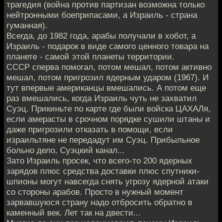
трагедия (война против партизан возможна только
нейтронными боеприпасами, а Израиль - страна
гуманная).
Всегда, до 1982 года, арабы получали в хобот, а
Израиль - подарок в виде самого ценного товара на
планете - самой этой планеты территории.
СССР сперва помогал, потом мешал, потом активно
мешал, потом пригрозил ядерным ударом (1967). И
тут впервые американцы вмешались. А потом еще
раз вмешались, когда Израиль чуть не захватил
Суэц. Прикиньте по карте где были войска ЦАХАЛя,
если амерасты в срочном порядке сушили штаны и
даже пригрозили отказать в помощи, если
израильтяне не передадут им Суэц. Прибыльное
больно дело, Суэцкий канал...
Зато Израиль просек, что всего-то 200 ядерных
зарядов плюс средства доставки плюс спутники-
шпионы могут навсегда снять угрозу ядерной атаки
со стороны арабов. Просто в нужный момент
зарвавшуюся страну надо отбросить обратно в
каменный век. Лет так на двести...