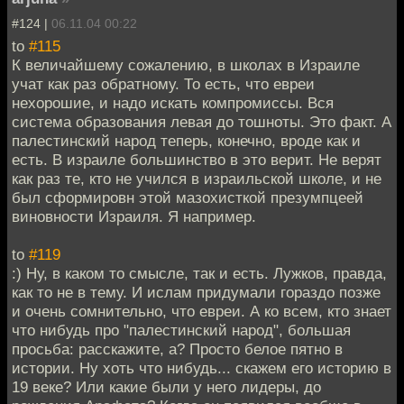
#124 |
06.11.04 00:22
to
#115
К величайшему сожалению, в школах в Израиле
учат как раз обратному. То есть, что евреи
нехорошие, и надо искать компромиссы. Вся
система образования левая до тошноты. Это факт. А
палестинский народ теперь, конечно, вроде как и
есть. В израиле большинство в это верит. Не верят
как раз те, кто не учился в израильской школе, и не
был сформировн этой мазохисткой презумпцеей
виновности Израиля. Я например.
to
#119
:) Ну, в каком то смысле, так и есть. Лужков, правда,
как то не в тему. И ислам придумали гораздо позже
и очень сомнительно, что евреи. А ко всем, кто знает
что нибудь про "палестинский народ", большая
просьба: расскажите, а? Просто белое пятно в
истории. Ну хоть что нибудь... скажем его историю в
19 веке? Или какие были у него лидеры, до