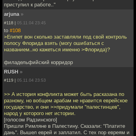
приступил к работе.."
arjuna
»
#118 |
05.11.04 23:45
to
#108
>Египет вон сколько заставляли под свой контроль
полосу Флорида взять (могу ошибаться с
названием..но кажеться именно >Флорида)?
филадельфийский корридор
RUSH
»
#119 |
05.11.04 23:53
>> А история конфликта может быть расказана по
разному, но вобщем арабам не нравится еврейское
государство, и они >>придумали "палестинцев",
народ у которого нет истории.
[голосом Радзинского]
Пришли Римляне в Палестину. Сказали: "Платите
дань". Вышел еврей и заплатил. С тех пор евреям и