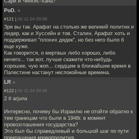
Сари и Чингис-хана?
PoD.
»
#121 |
06.11.04 00:08
Зря вы так. Арафат на столько же великий политик и
лидер, как и Хуссейн и тов. Сталин. Арафат хоть и
поддерживал "плохих дядек", но без него было б
еще хуже.
Как говорится, о мертвых либо хорошо, либо
ничего... так вот, лучше скажите что-нибудь
хорошее, чую жоп... сердцем в ближайшее время в
Палестине настанут неспокойные времена.
LR
»
#122 |
06.11.04 00:08
2 # arjuna
Интересно, почему бы Израилю не отойти обратно к
тем границам что были в 1948г. в момент
провозглашения государства?
Это был бы справедливый и большой шаг по пути
прекращения кровопролития.