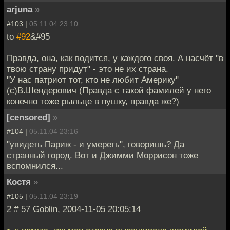
arjuna
»
#103 |
05.11.04 23:10
to
#92
&#95
Правда, она, как водится, у каждого своя. А насчёт "в
твою страну придут" - это не их страна.
"У нас патриот тот, кто не любит Америку"
(с)В.Шендерович (Правда с такой фамилей у него
конечно тоже рыльце в пушку, правда же?)
[censored]
»
#104 |
05.11.04 23:16
"увидеть Париж - и умереть", говоришь? Да
странный город. Вот и Джимми Моррисон тоже
вспомнился...
Костя
»
#105 |
05.11.04 23:19
2 # 57 Goblin, 2004-11-05 20:05:14