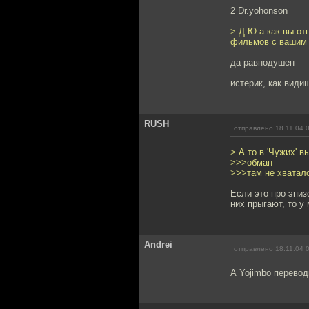
2 Dr.yohonson
> Д.Ю а как вы от
фильмов с вашим 
да равнодушен
истерик, как види
RUSH
отправлено 18.11.04 
> А то в 'Чужих' 
>>>обман
>>>там не хватало
Если это про эпиз
них прыгают, то у 
Andrei
отправлено 18.11.04 
А Yojimbo перевод