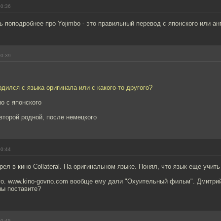
00:36
ь поподробнее про Yojimbo - это правильный перевод с японского или ан
00:39
одился с языка оригинала или с какого-то другого?
но с японского
 второй родной, после немецкого
00:44
ел в кино Collateral. На оригинальном языке. Понял, что язык еще учить
го. www.kino-govno.com вообще ему дали "Охуительный фильм". Дмитри
аны поставите?
00:45