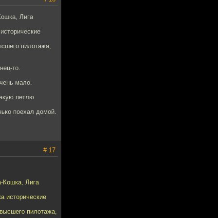
ошка, Лига
 исторические
ысшего пилотажа,
нец-то.
очень мало.
 такую петлю
нько поехал домой.
# 17
-Кошка, Лига
ка исторические
 высшего пилотажа,