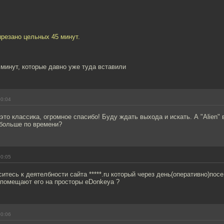
вырезано цельных 45 минут.
 минут, которые давно уже туда вставили
00:04
 это классика, огромное спасибо! Буду ждать выхода и искать. А "Alien"
 больше по времени?
00:05
ситесь к деятелбности сайта *****.ru который через день(оперативно)по
помещают его на просторы eDonkeyа ?
00:06