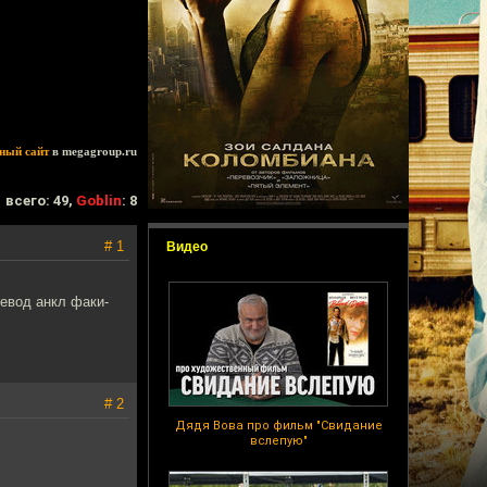
ный сайт
в megagroup.ru
всего: 49,
Goblin
: 8
# 1
Видео
ревод анкл факи-
# 2
Дядя Вова про фильм "Свидание
вслепую"