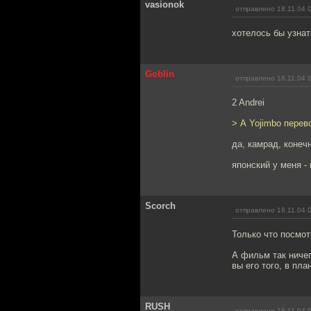
vasionok
отправлено 18.11.04 
хотелось бы узнат
Goblin
отправлено 18.11.04 
2 Andrei
> А Yojimbo перев
да, камрад, конеч
японский у меня -
Scorch
отправлено 18.11.04 
Только что посмотр
А фильм так ниче
вы его того, в пл
RUSH
отправлено 18.11.04 