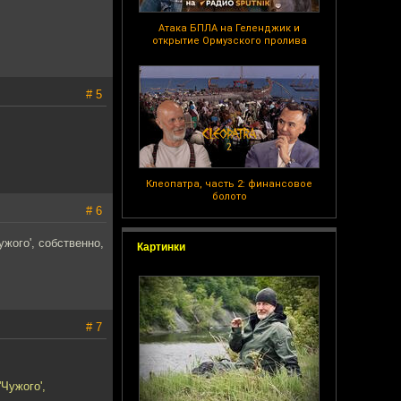
Атака БПЛА на Геленджик и
открытие Ормузского пролива
# 5
Клеопатра, часть 2: финансовое
болото
# 6
ужого', собственно,
Картинки
# 7
'Чужого',