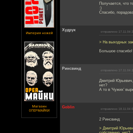
Получается, что т
:)
Спасибо, порадов
Худрук
отправлено 17.11.04 
Империя ножей
> На выходных зак
Большое спасибо!
Ринсвинд
отправлено 17.11.04 
Дмитрий Юрьевич, 
нет?
А то в 'Чужих' вы
Магазин
Goblin
отправлено 18.11.04 
ОПЕРМАЙКИ
2 Ринсвинд
> Дмитрий Юрьевич,
собственно, нет?