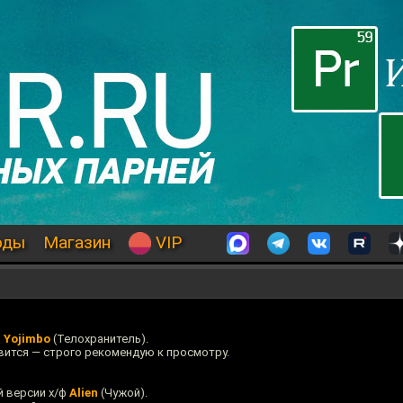
оды
Магазин
VIP
ф
Yojimbo
(Телохранитель).
вится — строго рекомендую к просмотру.
й версии х/ф
Alien
(Чужой).