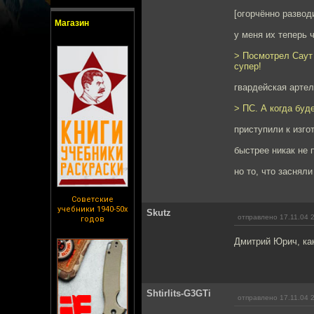
[огорчённо развод
Магазин
у меня их теперь ч
> Посмотрел Саут 
супер!
гвардейская артель
> ПС. А когда бу
приступили к изго
быстрее никак не 
но то, что засняли
Советские
учебники 1940-50х
Skutz
отправлено 17.11.04 
годов
Дмитрий Юрич, как
Shtirlits-G3GTi
отправлено 17.11.04 