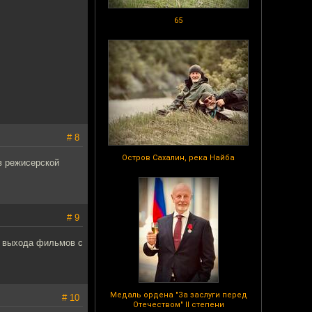
65
# 8
Остров Сахалин, река Найба
 в режисерской
# 9
се выхода фильмов с
Медаль ордена "За заслуги перед
# 10
Отечеством" II степени