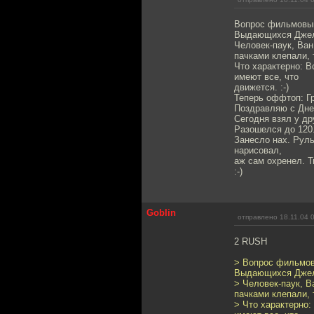
Вопрос фильмовый
Выдающихся Джел
Человек-паук, Ван
пачками клепали, 
Что характерно: В
имеют все, что
движется. :-)
Теперь оффтоп: Гр
Поздравляю с Дне
Сегодня взял у др
Разошелся до 120
Занесло нах. Руль 
нарисовал,
аж сам охренел. Т
:-)
Goblin
отправлено 18.11.04 
2 RUSH
> Вопрос фильмов
Выдающихся Джел
> Человек-паук, В
пачками клепали, 
> Что характерно: