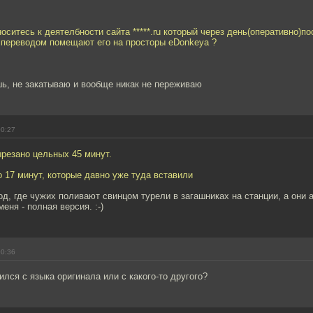
носитесь к деятелбности сайта *****.ru который через день(оперативно)п
переводом помещают его на просторы eDonkeyа ?
шь, не закатываю и вообще никак не переживаю
00:27
вырезано цельных 45 минут.
 17 минут, которые давно уже туда вставили
од, где чужих поливают свинцом турели в загашниках на станции, а они 
меня - полная версия. :-)
00:36
ился с языка оригинала или с какого-то другого?