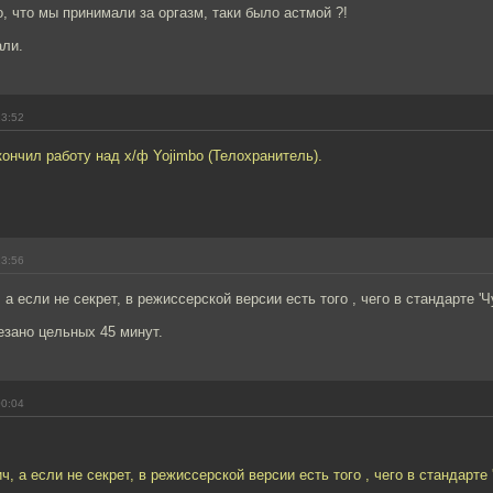
о, что мы принимали за оргазм, таки было астмой ?!
али.
23:52
ончил работу над х/ф Yojimbo (Телохранитель).
23:56
а если не секрет, в режиссерской версии есть того , чего в стандарте 'Ч
резано цельных 45 минут.
00:04
 а если не секрет, в режиссерской версии есть того , чего в стандарте 