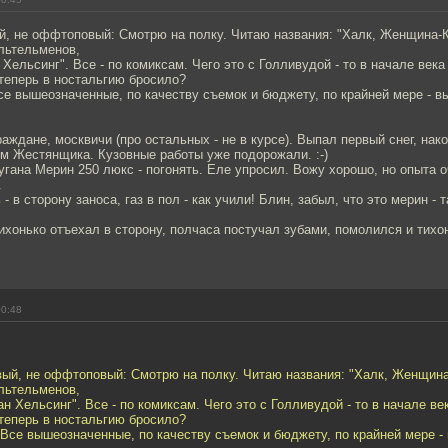
, не оффтоповый: Смотрю на полку. Читаю названия: "Халк, Женщина-К
ьтельменов,
 Хельсинг". Все - по комиксам. Чего это с Голливудой - то в начале века
теперь в ностальгию бросило?
се вышеозначенные, по качеству съемок и бюджету, по крайней мере - в
аждане, москвичи (про остальных - не в курсе). Выпал первый снег, нако
м Жестянщика. Кузовные работы уже подорожали. :-)
угана Мерин 250 люкс - погонять. Еле упросил. Вожу хорошо, но опыта 
.
- в сторону заноса, газ в пол - как учили! Блин, забыл, что это мерин -
ихонько отъехал в сторону, полчаса постучал зубами, помолился и тихо
00:48
ый, не оффтоповый: Смотрю на полку. Читаю названия: "Халк, Женщина
ьтельменов,
ан Хельсинг". Все - по комиксам. Чего это с Голливудой - то в начале ве
теперь в ностальгию бросило?
 Все вышеозначенные, по качеству съемок и бюджету, по крайней мере -