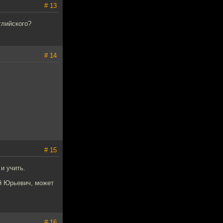
# 13
глийского?
# 14
# 15
 и учить.
й Юрьевич, может
# 16