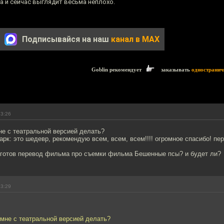
 и сейчас выглядит весьма неплохо.
Подписывайся на наш
канал в MAX
Goblin рекомендует
заказывать
одностранич
23:26
мне с театральной версией делать?
рк: это шедевр, рекомендую всем, всем, всем!!!! огромное спасибо! пе
т готов перевод фильма про съемки фильма Бешенные псы? и будет ли?
23:29
ж мне с театральной версией делать?