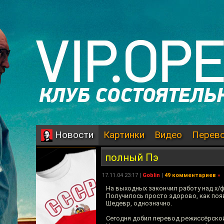
Картинки
Видео
Перев
Новости
полный Пэ
17.11.04 23:17 |
Goblin
|
49 комментариев
»
На выходных закончил работу над х/
Получилось просто здорово, как поя
Шедевр, однозначно.
Сегодня добил перевод режиссёрско