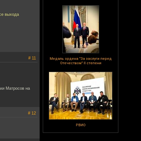
осе выхода
# 11
Медаль ордена "За заслуги перед
Отечеством" II степени
аки Матросов на
# 12
РВИО