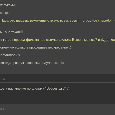
ит руками]
етыре...
Парк: это шедевр, рекомендую всем, всем, всем!!!! огромное спасибо! 
 - она такая!!!
дет готов перевод фильма про съемки фильма Бешенные псы? и будет ли
товлению только в прошедшее воскресенье :(
получилось :(
 за один раз, уже зверски получается :)))
23:39
ое у вас мнение по фильму "Deuces wild" ?
23:47