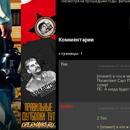
Несмотря на прошедшие годы, фильма
Комментарии
cтраницы: 1
Tim
отправлено 17.11.04 
[плачет] а что ж 
Посмотрел Саут Па
супер!
ПС. А когда буде
Goblin
отправлено 17.11.04 
2 Tim
> [плачет] а что 