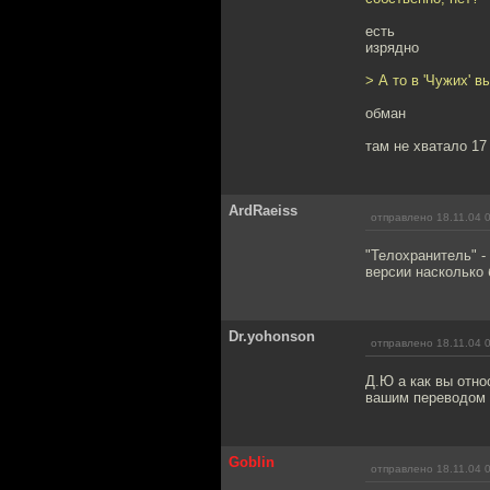
есть
изрядно
> А то в 'Чужих' 
обман
там не хватало 17
ArdRaeiss
отправлено 18.11.04 
"Телохранитель" -
версии насколько
Dr.yohonson
отправлено 18.11.04 
Д.Ю а как вы отно
вашим переводом 
Goblin
отправлено 18.11.04 