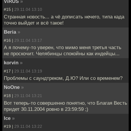
ViRUS
»
#15 |
29.11.04 13:10
Странная новость... а чё дописать нечего, типа када
точно выйдет и всё такое!
Beria
»
#16 |
29.11.04 13:17
А я почему-то уверен, что мимо меня третья часть
не проскочит. Челябинцы спокойны как индейцы...
korvin
»
#17 |
29.11.04 13:19
Проблемы с саундтреком, Д.Ю? Или со временем?
NoOne
»
#18 |
29.11.04 13:21
Вот теперь-то совершенно понятно, что Благая Весть
придет 30.11.2004 ровно в 23:59:59 ;)
Ice
»
#19 |
29.11.04 13:22