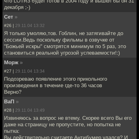
что LOTR3 будет готов в 2004 году и вышел бы он 31
декабря ;-)
Сет
»
#26 |
29.11.04 13:32
Я только умоляю,тов. Гоблин, не затягивайте до
сессии.Ведь поскольку фильмы в озвучке от
"Божьей искры" смотрятся минимум по 5 раз, это
становиться реальной угрозой успеваемости!:)
Морж
»
#27 |
29.11.04 13:34
Подозреваю появление этого прикольного
произведения в течение где-то 36 часов
Верно?
ВаП
»
#28 |
29.11.04 13:49
Извиняюсь за вопрос не втему. Скорее всего Вы его
даже на страницу не пропустите, но попытка не
пытка:
Вы действительно считаете Антибумер удался? И