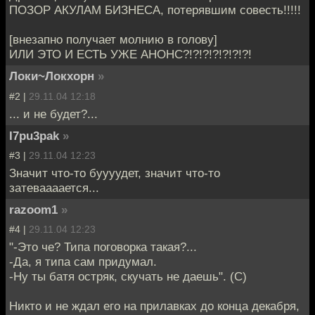
ПОЗОР АКУЛАМ БИЗНЕСА, потерявшим совесть!!!!!
[внезапно получает молнию в голову]
ИЛИ ЭТО И ЕСТЬ УЖЕ АНОНС?!?!?!?!?!?!?!
Локи~Локхорн
»
#2 |
29.11.04 12:18
... и не будет?...
I7pu3pak
»
#3 |
29.11.04 12:23
Значит что-то буууудет, значит что-то
затеваааается...
razoom1
»
#4 |
29.11.04 12:23
"-Это че? Типа поговорка такая?...
-Да, я типа сам придумал.
-Ну ты батя остряк, скучать не даешь". (С)
Никто и не ждал его на прилавках до конца декабря,