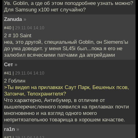
Ув. Goblin, а где об этом поподробнее узнать можно?
Для Samsung x100 нет случайно?
Zanuda
»
#40 |
29.11.04 14:10
2 # 10 Saint
неа, это другой, специальный Goblin, он Siemens'ы
до ума доводит. у меня SL45i был...пока я его не
залюбил всяческими патчами да апгрейдами
Сет
»
#41 |
29.11.04 14:10
2 Гоблин
>Ты видел на прилавках Саут Парк, Бешеных псов,
Затоичи, Телохранителя?
Что характерно, Антибумер, в отличие от
вышеперечисленного появился на прилавках почти
многновенно и на взгляд одного моего
непритязательноо товарища в хорошем качастве.
ra1n
»
#42 |
29.11.04 14:12