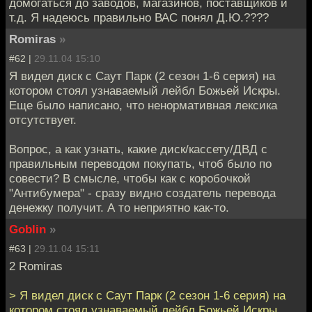
домогаться до заводов, магазинов, поставщиков и
т.д. Я надеюсь правильно ВАС понял Д.Ю.????
Romiras
»
#62 |
29.11.04 15:10
Я видел диск с Саут Парк (2 сезон 1-6 серия) на
котором стоял узнаваемый лейбл Божьей Искры.
Еще было написано, что ненормативная лексика
отсутствует.
Вопрос, а как узнать, какие диск/кассету/ДВД с
правильным переводом покупать, чтоб было по
совести? В смысле, чтобы как с коробочкой
"Антибумера" - сразу видно создатель перевода
денежку получит. А то неприятно как-то.
Goblin
»
#63 |
29.11.04 15:11
2 Romiras
> Я видел диск с Саут Парк (2 сезон 1-6 серия) на
котором стоял узнаваемый лейбл Божьей Искры.