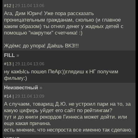
#12 |
29.11.04 13:06
Ага, Дим Юрич! Уже пора рассказать
проницательным гражданам, сколько (и главное
каким образом) ты отнял денег у жадных детей с
помощью "накрутки" счетчика! :)
Ждёмс до упора! Даёшь ВК3!!!
FILL
»
#13 |
29.11.04 13:06
ну кажЫсь пошел ПеАр:))глядиш к НГ получим
фильму:)
Неизвестный
»
#14 |
29.11.04 13:09
А случаем, товарищ Д.Ю. не устроил пари на то, за
какую цифирь уйдет его сайт по рейтингам?
тут и до книги рекордов Гиннеса может дойти. или
еще какая причина.
есть мнение, что неспроста все именно так сделано.