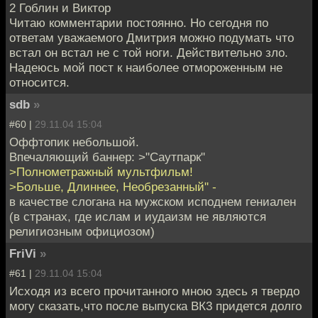
2 Гоблин и Виктор
Читаю комментарии постоянно. Но сегодня по
ответам уважаемого Дмитрия можно подумать что
встал он встал не с той ноги. Действительно зло.
Надеюсь мой пост к наиболее отмороженным не
относится.
sdb
»
#60 |
29.11.04 15:04
Оффтопик небольшой.
Впечаляющий баннер: >"Саутпарк"
>Полнометражный мультфильм!
>Больше, Длиннее, Необрезанный" -
в качестве слогана на мужском исподнем гениален
(в странах, где ислам и иудаизм не являются
религиозным официозом)
FriVi
»
#61 |
29.11.04 15:04
Исходя из всего прочитанного мною здесь я твердо
могу сказать,что после выпуска ВК3 придется долго