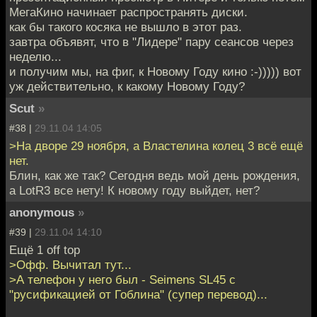
МегаКино начинает распространять диски.
как бы такого косяка не вышло в этот раз.
завтра объявят, что в "Лидере" пару сеансов через
неделю...
и получим мы, на фиг, к Новому Году кино :-))))) вот
уж действительно, к какому Новому Году?
Scut
»
#38 |
29.11.04 14:05
>На дворе 29 ноября, а Властелина колец 3 всё ещё
нет.
Блин, как же так? Сегодня ведь мой день рождения,
а LotR3 все нету! К новому году выйдет, нет?
anonymous
»
#39 |
29.11.04 14:10
Ещё 1 off top
>Офф. Вычитал тут...
>А телефон у него был - Seimens SL45 с
"русификацией от Гоблина" (супер перевод)...