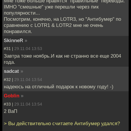
Мне тоже больше нравятся "правильные" переводы.
IMHO "смешные" уже перешли через пик
популярности...
Посмотрим, конечно, на LOTR3, но "Антибумер" по
сравнению с LOTR1 & LOTR2 мне не очень
понравился.
SkinneR
»
#31 |
29.11.04 13:53
Завтра тоже ноябрь.И как не странно все еще 2004
года.
sadcat
»
#32 |
29.11.04 13:54
надеюсь на отличный подарок к новому году! -)
Goblin
»
#33 |
29.11.04 13:54
2 ВаП
> Вы действительно считаете Антибумер удался?