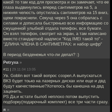
какой то там код для просмотра и он замечает, что ее
глаза выдвинулись вперед сантиметров на 5, а
нижняя челюсть опустилась сантиметров на 15 вниз,
щеки покраснели. Секунд через 5 она собралась с
силами и дописала быстренько всю информацию со
смущенной улыбкой отдала телефон, все бумаги.
Он взял телефон, смотрит на экран, а там написано
вместо стандартной надписи "Код IMEI такой то" -
"ДЛИНА ЧЛЕНА В САНТИМЕТРАХ: и набор цифр"
В период безденежья что-ли делал? :)
Petryxa
»
#11 |
29.11.04 13:05
Ув. Goblin вот такой вопрос созрел.А выпускаться
ВК3 будет тоько на лазерных дисках или еще и двд
будут какчественные?Хотелось бы канешна на двд
заценить.
PS Да,и кстати былоб неплохо потом выпустить
подборку(подарочный комплект) все три части сразу.
я
»