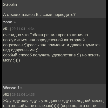
2Goblin
А с каких языков Вы сами перводите?
zoso
»
#51 |
29.11.04 14:34
очевидно что Гоблин решил просто цинично
поглумиться над определенной категорией
сограждан :))рассыпал приманки и давай глумится
над одаренными ;)
особый способ получать удоволствие :)) но понять
могу :))))
Werwolf
»
#52 |
29.11.04 14:35
Жду жду жду жду... уже давно жду последний месяц
с этого сайта не вылезаю))))) (хорошо, что он не