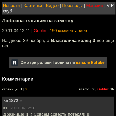
Новости
|
Картинки
|
Видео
|
Переводы
|
Магазин
|
VIP
клуб
Любознательным на заметку
29.11.04 12:11
|
Goblin
|
150 комментариев
На дворе 29 ноября, а
Властелина колец 3
всё ещё
нет.
Смотри ролики Гоблина на
канале Rutube
Комментарии
cтраницы: 1 |
2
всего: 150,
Goblin
: 16
kir1872
»
#1 |
29.11.04 12:16
Дразница!!!! :) Совсем совесть потерял!!!!!