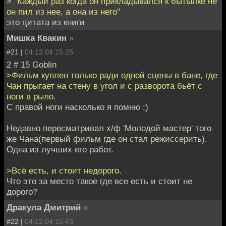
> "Каждый раз когда он прикладывался к бытылке не
он пил из нее, а она из него"
это цитата из книги
Мишка Квакин
»
#21 |
04.12.04 15:25
2 # 15 Goblin
>Фильм куплен только ради одной сцены в бане, где
Чан прыгает на стену в угол и с разворота бьёт с
ноги в рыло.
С правой ноги насколько я помню :)
Недавно пересматривал х/ф 'Молодой мастер' того
же Чана(первый фильм где он стал режиссерить).
Одна из лучших его работ.
>Всё есть, и стоит недорого.
Что это за место такое где все есть и стоит не
дорого?
Дракула Дмитрий
»
#22 |
04.12.04 15:43