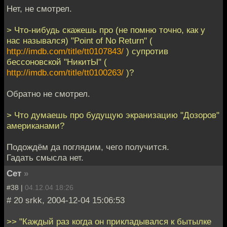
Нет, не смотрел.
> Что-нибудь скажешь про (не помню точно, как у
нас назывался) "Point of No Return" (
http://imdb.com/title/tt0107843/
) супротив
бессоновской "НикитЫ" (
http://imdb.com/title/tt0100263/
)?
Обратно не смотрел.
> Что думаешь про будущую экранизацию "Дозоров"
американами?
Подождём да поглядим, чего получится.
Гадать смысла нет.
Сет
»
#38 |
04.12.04 18:26
# 20 srkk, 2004-12-04 15:06:53
>> "Каждый раз когда он прикладывался к бытылке