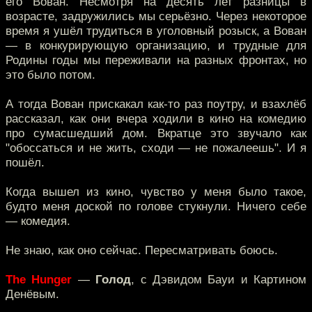
его Вован. Несмотря на десять лет разницы в
возрасте, задружились мы серьёзно. Через некоторое
время я ушёл трудиться в уголовный розыск, а Вован
— в конкурирующую организацию, и трудные для
Родины годы мы переживали на разных фронтах, но
это было потом.
А тогда Вован прискакал как-то раз поутру, и взахлёб
рассказал, как они вчера ходили в кино на комедию
про сумасшедший дом. Вкратце это звучало как
"обоссаться и не жить, сходи — не пожалеешь". И я
пошёл.
Когда вышел из кино, чувство у меня было такое,
будто меня доской по голове стукнули. Ничего себе
— комедия.
Не знаю, как оно сейчас. Пересматривать боюсь.
The Hunger
—
Голод
, с Дэвидом Бауи и Картином
Денёвым.