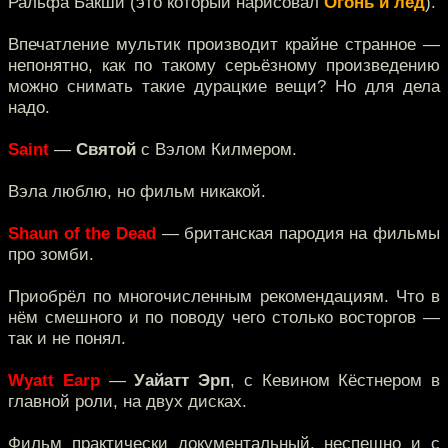
Ральфа Бакши (это который нарисовал
Огонь и лёд
).
Впечатление мультик производит крайне странное —
непонятно, как по такому серьёзному произведению
можно снимать такие дурацкие вещи? Но для дела
надо.
Saint
—
Святой
с Вэлом Килмером.
Вэла люблю, но фильм никакой.
Shaun of the Dead
— британская пародия на фильмы
про зомби.
Приобрёл по многочисленным рекомендациям. Что в
нём смешного и по поводу чего столько восторгов —
так и не понял.
Wyatt Earp
—
Уайатт Эрп
, с Кевином Кёстнером в
главной роли, на двух дисках.
Фильм практически документальный, неспешно и с