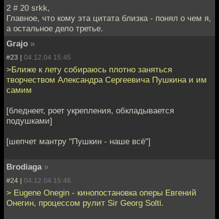
2 # 20 srkk,
Главное, что кому эта цитата близка - понял о чем я,
а остальное дело третье.
Grajo
»
#23 |
04.12.04 15:45
>Ближе к лету собираюсь плотно заняться
творчеством Александра Сергеевича Пушкина и им
самим
[бледнеет, роет укрепления, обкладывается
подушками]
[шепчет мантру "Пушкин - наше всё"]
Brodiaga
»
#24 |
04.12.04 15:46
> Eugene Onegin - кинопостановка оперы Евгений
Онегин, процессом рулит Sir Georg Solti.