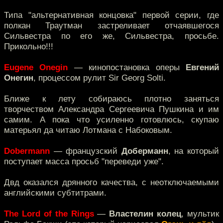
Типа "альтернативная концовка" первой серии, где
полкан Траутман застреливает отчаявшегося
Сильвестра по его же, Сильвестра, просьбе.
Прикольно!!!
Eugene Onegin
— кинопостановка оперы
Евгений
Онегин
, процессом рулит Sir Georg Solti.
Ближе к лету собираюсь плотно заняться
творчеством Александра Сергеевича Пушкина и им
самим. А пока что усиленно готовлюсь, скупаю
матерьял да читаю Лотмана с Набоковым.
Dobermann
— французский
Доберманн
, на который
поступает масса просьб "переведи уже".
Двд оказался дрянного качества, с неотключаемыми
английскими субтитрами.
The Lord of the Rings
—
Властелин колец
, мультик