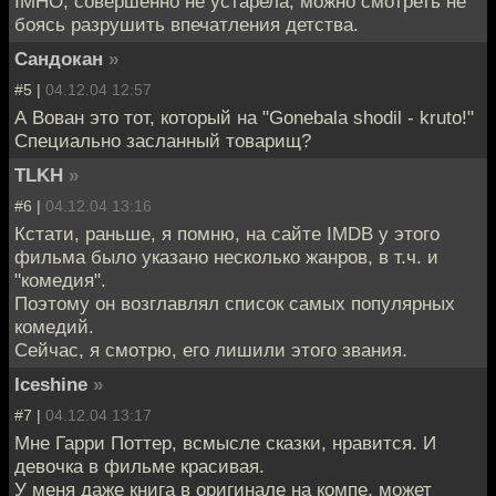
IMHO, совершенно не устарела, можно смотреть не
боясь разрушить впечатления детства.
Сандокан
»
#5 |
04.12.04 12:57
А Вован это тот, который на "Gonebala shodil - kruto!"
Специально засланный товарищ?
TLKH
»
#6 |
04.12.04 13:16
Кстати, раньше, я помню, на сайте IMDB у этого
фильма было указано несколько жанров, в т.ч. и
"комедия".
Поэтому он возглавлял список самых популярных
комедий.
Сейчас, я смотрю, его лишили этого звания.
Iceshine
»
#7 |
04.12.04 13:17
Мне Гарри Поттер, всмысле сказки, нравится. И
девочка в фильме красивая.
У меня даже книга в оригинале на компе, может