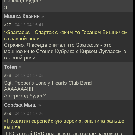
Перевод будет?
:)
Мишка Квакин
»
#27 |
04.12.04 16:41
>Spartacus - Спартак с каким-то Гораном Вишничем
в главной роли.
Странно. Я всегда считал что Spartacus - это
мощное кино Стенли Кубрика с Кирком Дугласом в
главной роли.
Toten
»
#28 |
04.12.04 17:05
Sgt. Pepper's Lonely Hearts Club Band
ААААААА!!!!
А перевод будет?
Серёжа Мыш
»
#29 |
04.12.04 17:26
>Нахватил европейскую версию, она типа раньше
вышла
Д.Ю. а твой DVD-пригрыватель (вроде разговор в