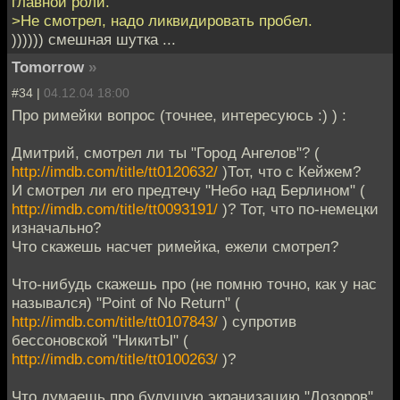
главной роли.
>Не смотрел, надо ликвидировать пробел.
)))))) смешная шутка ...
Tomorrow
»
#34 |
04.12.04 18:00
Про римейки вопрос (точнее, интересуюсь :) ) :
Дмитрий, смотрел ли ты "Город Ангелов"? (
http://imdb.com/title/tt0120632/
)Тот, что с Кейжем?
И смотрел ли его предтечу "Небо над Берлином" (
http://imdb.com/title/tt0093191/
)? Тот, что по-немецки
изначально?
Что скажешь насчет римейка, ежели смотрел?
Что-нибудь скажешь про (не помню точно, как у нас
назывался) "Point of No Return" (
http://imdb.com/title/tt0107843/
) супротив
бессоновской "НикитЫ" (
http://imdb.com/title/tt0100263/
)?
Что думаешь про будущую экранизацию "Дозоров"