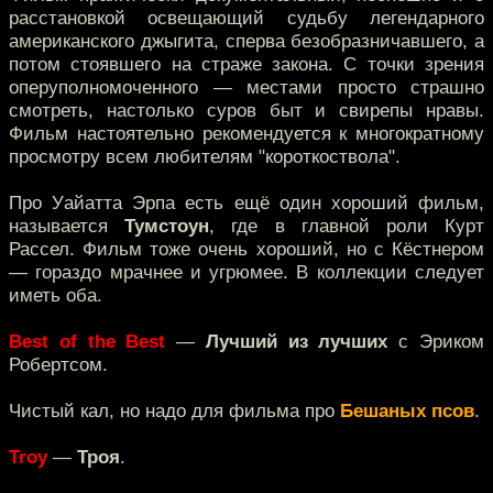
расстановкой освещающий судьбу легендарного
американского джыгита, сперва безобразничавшего, а
потом стоявшего на страже закона. С точки зрения
оперуполномоченного — местами просто страшно
смотреть, настолько суров быт и свирепы нравы.
Фильм настоятельно рекомендуется к многократному
просмотру всем любителям "короткоствола".
Про Уайатта Эрпа есть ещё один хороший фильм,
называется
Тумстоун
, где в главной роли Курт
Рассел. Фильм тоже очень хороший, но с Кёстнером
— гораздо мрачнее и угрюмее. В коллекции следует
иметь оба.
Best of the Best
—
Лучший из лучших
с Эриком
Робертсом.
Чистый кал, но надо для фильма про
Бешаных псов
.
Troy
—
Троя
.