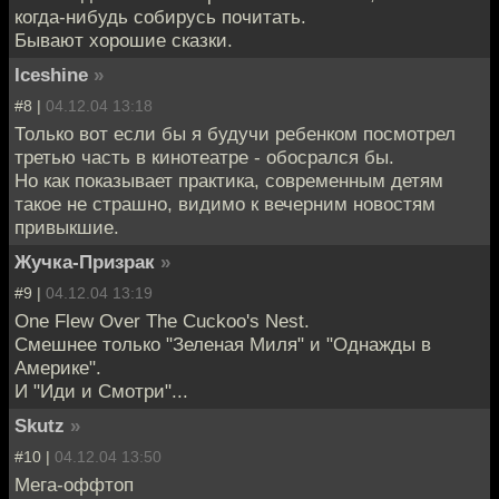
когда-нибудь собирусь почитать.
Бывают хорошие сказки.
Iceshine
»
#8 |
04.12.04 13:18
Только вот если бы я будучи ребенком посмотрел
третью часть в кинотеатре - обосрался бы.
Но как показывает практика, современным детям
такое не страшно, видимо к вечерним новостям
привыкшие.
Жучка-Призрак
»
#9 |
04.12.04 13:19
One Flew Over The Cuckoo's Nest.
Смешнее только "Зеленая Миля" и "Однажды в
Америке".
И "Иди и Смотри"...
Skutz
»
#10 |
04.12.04 13:50
Мега-оффтоп