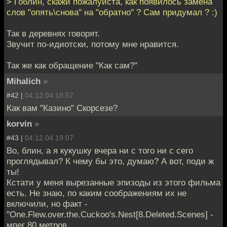
> Гоблин, скажи пожалуйста, как появилось замена
слов "опять\снова" на "обратно" ? Сам придумал ? :)
Так в деревнях говорят.
Звучит по-идиотски, потому мне нравится.
Так же как обращение "Как сам?"
Mihalich
»
#42 |
04.12.04 18:57
Как вам "Казино" Скорсезе?
korvin
»
#43 |
04.12.04 19:07
Во, блин, а я кукушку вчера ни с того ни с сего
проглядывал? К чему бы это, думаю? А вот, поди ж
ты!
Кстати у меня вырезанные эпизоды из этого фильма
есть. Не знаю, по каким соображениям их не
включили, но факт -
"One.Flew.over.the.Cuckoo's.Nest[8.Deleted.Scenes] -
мпег 80 метров