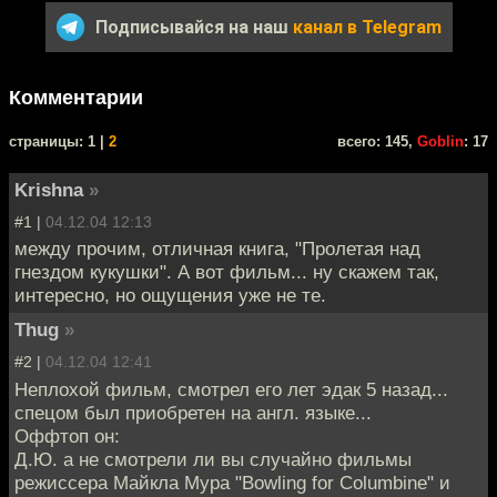
Подписывайся на наш
канал в Telegram
Комментарии
cтраницы: 1 |
2
всего: 145,
Goblin
: 17
Krishna
»
#1 |
04.12.04 12:13
между прочим, отличная книга, "Пролетая над
гнездом кукушки". А вот фильм... ну скажем так,
интересно, но ощущения уже не те.
Thug
»
#2 |
04.12.04 12:41
Неплохой фильм, смотрел его лет эдак 5 назад...
спецом был приобретен на англ. языке...
Оффтоп он:
Д.Ю. а не смотрели ли вы случайно фильмы
режиссера Майкла Мура "Bowling for Columbine" и