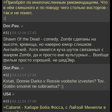
>Приобрёл по многочисленным рекомендациям. Что
в нём смешного и по поводу чего столько восторгов -
так и не понял.
:(
Dor.Pav.
»
#31 |
04.12.04 17:43
Shawn Of the Dead - comedy. Zombi сделаны на
высоте, кровища, но наверно юмор слишком
Английский. Хотя имеется куча шуток связанных с
жанром Zombi, да и просто вне культурных... Вообще
фильм просто хороший, не шедЭвр.
Dor.Pav.
»
#32 |
04.12.04 17:44
Kstati, Donnie Darko v Rossie voobshe izvesten? Tov.
Goblin smotret ne sobiraetsa? :)
U54
»
#33 |
04.12.04 17:48
>Cabaret - Кабаре Боба Фосса, с Лайзой Минелли в