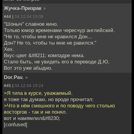
Жучка-Призрак
»
#44 |
04.12.04 19:08
"Шоныч" славное кино.
Только юмор временами чересчур английский.
"Не то, чтобы мне не нравился Дон...
Дон? Не то, чтобы ты мне не равился."
Хех.
Вкус-цвет &#8211; компадре нема.
Стало быть, не увидеть его в переводе Д.Ю.
Вот это уже абыдно.
Dor.Pav.
»
#45 |
04.12.04 19:24
>Я типа в курсе, уважаемый.
я тоже так думаю, но вроде прочитал:
>Что в нём смешного и по поводу чего столько
восторгов - так и не понял.
вот и намямлил&#8230;
[confused]