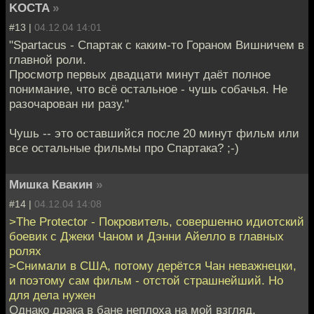
KOCTA
»
#13 |
04.12.04 14:01
"Spartacus - Спартак с каким-то Гораном Вишничем в
главной роли.
Просмотр первых двадцати минут даёт полное
понимание, что всё остальное - чушь собачья. Не
разочарован ни разу."
Чушь -- это оставшийся после 20 минут фильм или
все остальные фильмы про Спартака? ;-)
Мишка Квакин
»
#14 |
04.12.04 14:08
>The Protector - Покровитель, совершенно идиотский
боевик с Джеки Чаном и Дэнни Айелло в главных
ролях
>Снимали в США, потому дерётся Чан неважнецки,
и поэтому сам фильм - отстой страшнейший. Но
для дела нужен
Однако драка в бане неплоха на мой взгляд.