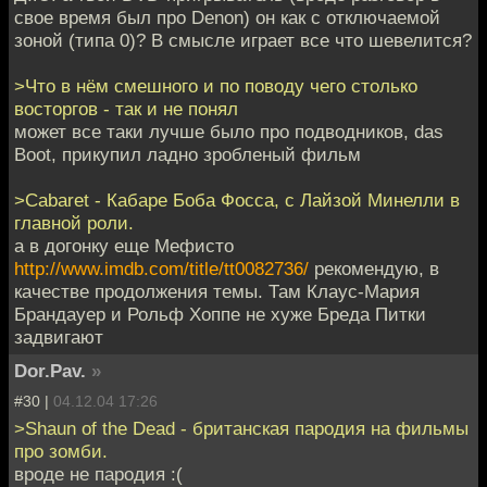
свое время был про Denon) он как с отключаемой
зоной (типа 0)? В смысле играет все что шевелится?
>Что в нём смешного и по поводу чего столько
восторгов - так и не понял
может все таки лучше было про подводников, das
Boot, прикупил ладно зробленый фильм
>Cabaret - Кабаре Боба Фосса, с Лайзой Минелли в
главной роли.
а в догонку еще Мефисто
http://www.imdb.com/title/tt0082736/
рекомендую, в
качестве продолжения темы. Там Клаус-Мария
Брандауер и Рольф Хоппе не хуже Бреда Питки
задвигают
Dor.Pav.
»
#30 |
04.12.04 17:26
>Shaun of the Dead - британская пародия на фильмы
про зомби.
вроде не пародия :(