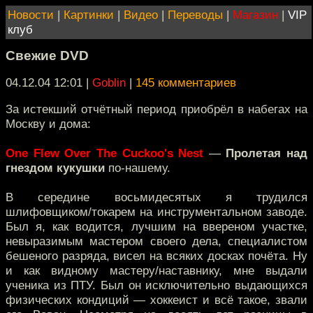
Новости
|
Картинки
|
Видео
|
Переводы
|
Магазин
|
VIP
клуб
Свежие DVD
04.12.04 12:01
|
Goblin
|
145 комментариев
За истекший отчётный период приобрёл в набегах на
Москву и дома:
One Flew Over The Cuckoo's Nest
—
Пролетая над
гнездом кукушки
по-нашему.
В середине восьмидесятых я трудился
шлифовщиком/токарем на инструментальном заводе.
Был я, как водится, лучшим на ввереном участке,
невыразимым мастером своего дела, специалистом
бешеного разряда, висел на всяких досках почёта. Ну
и как видному мастеру/наставнику, мне выдали
ученика из ПТУ. Был он исключительно выдающихся
физических кондиций — хоккеист и всё такое, звали