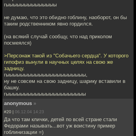
гыыыыыыыыыыыыыы
не думаю, что это обидно гоблину, наоборот, он бы
таким родственником явно гордился.
(на всякий случай сообщу, что над приколом
посмеялся)
>Персонаж такой из "Собачьего сердца". У которого
гипофиз вынули в научных целях на свою же
задницу.
гыыыыыыыыыыыыыыыыыыыыыы,
ну не совсем на свою задницу, шарику вставили в
башку.
гыыыыыыыыыыыыыыыыыыыыыы
anonymous
»
#20 |
06.12.04 14:23
Да что там клички, детей по всей стране стали
Федорами называть...вот уж воистину пример
гоблинизации =)