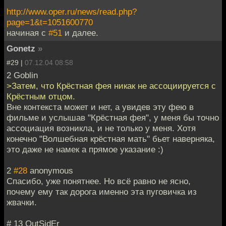
http://www.oper.ru/news/read.php?
page=1&t=1051600770
начиная с
#51
и далее.
Gonetz
»
#29 |
07.12.04 08:58
2 Goblin
>Затем, что Крёстная фея никак не ассоциируется с
Крёстным отцом.
Вне контекста может и нет, а увидев эту фею в
фильме и услышав "Крёстная фея", у меня бы точно
ассоциация возникла, и не только у меня. Хотя
конечно "Волшебная крёстная мать" бьет наверняка,
это даже не намек а прямое указание :)
2
#28
anonymous
Спасибо, уже понятнее. Но всё равно не ясно,
почему ему так дорога именно эта пуговичка из
жвачки.
# 13 OutSidEr