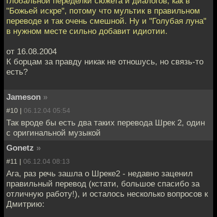
глобальной переделки сюжета и диалогов, как в
"Божьей искре", потому что мультик в правильном
переводе и так очень смешной. Ну и "Голубая луна"
в нужном месте сильно добавит идиотии.
от 16.08.2004
К борцам за правду никак не отношусь, но связь-то
есть?
Jameson
»
#10 |
06.12.04 05:54
Так вроде бы есть два таких перевода Шрек 2, один
с оригинальной музыкой
Gonetz
»
#11 |
06.12.04 08:13
Ага, раз речь зашла о Шреке2 - недавно заценил
правильный перевод (кстати, большое спасибо за
отличную работу!), и осталось несколько вопросов к
Дмитрию: