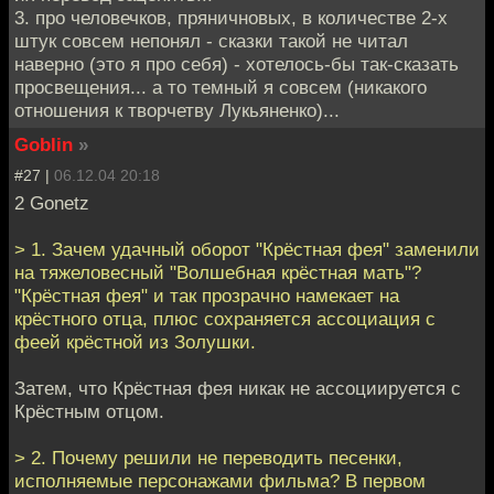
3. про человечков, пряничновых, в количестве 2-х
штук совсем непонял - сказки такой не читал
наверно (это я про себя) - хотелось-бы так-сказать
просвещения... а то темный я совсем (никакого
отношения к творчетву Лукьяненко)...
Goblin
»
#27 |
06.12.04 20:18
2 Gonetz
> 1. Зачем удачный оборот "Крёстная фея" заменили
на тяжеловесный "Волшебная крёстная мать"?
"Крёстная фея" и так прозрачно намекает на
крёстного отца, плюс сохраняется ассоциация с
феей крёстной из Золушки.
Затем, что Крёстная фея никак не ассоциируется с
Крёстным отцом.
> 2. Почему решили не переводить песенки,
исполняемые персонажами фильма? В первом