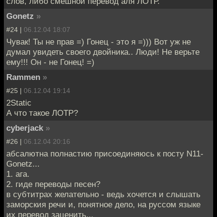
слов, либо смешной перевод аля ЛОТР.
Gonetz
»
#24 |
06.12.04 18:07
Чувак! Ты не прав =) Гонец - это я =))) Вот уж не
думал увидеть своего двойника.. Люди! Не верьте
ему!!! Он - не Гонец! =)
Rammen
»
#25 |
06.12.04 19:14
2Static
А что такое ЛОТР?
cyberjack
»
#26 |
06.12.04 20:16
абсалютна полнастию присоединяюсь к посту N11-
Gonetz...
1. ага.
2. гиде переводы песен?
в субтитрах желательно - ведь хочется и слышать
заморския речи и, понятное дело, на руссом языке
их перевод заценить...