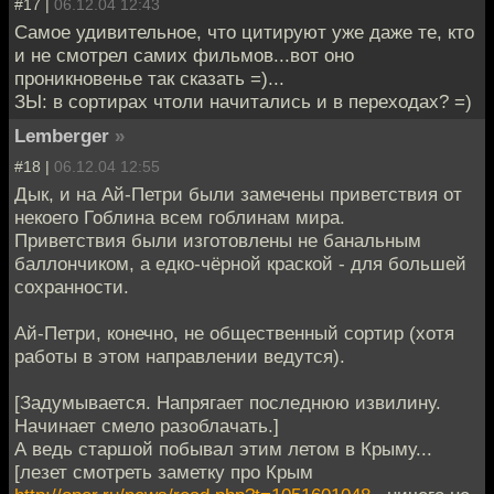
#17 |
06.12.04 12:43
Самое удивительное, что цитируют уже даже те, кто
и не смотрел самих фильмов...вот оно
проникновенье так сказать =)...
ЗЫ: в сортирах чтоли начитались и в переходах? =)
Lemberger
»
#18 |
06.12.04 12:55
Дык, и на Ай-Петри были замечены приветствия от
некоего Гоблина всем гоблинам мира.
Приветствия были изготовлены не банальным
баллончиком, а едко-чёрной краской - для большей
сохранности.
Ай-Петри, конечно, не общественный сортир (хотя
работы в этом направлении ведутся).
[Задумывается. Напрягает последнюю извилину.
Начинает смело разоблачать.]
А ведь старшой побывал этим летом в Крыму...
[лезет смотреть заметку про Крым