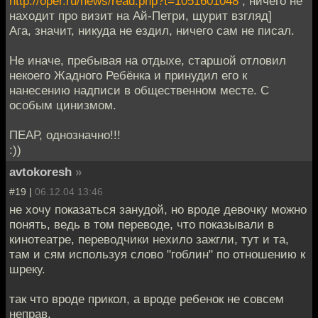
http://oper.ru/news/read.php?t=1051601048
, ничего не
находит про визит на Ай-Петри, щурит взгляд]
Ага, значит, никуда не ездил, ничего сам не писал.
Не иначе, пребывая на отдыхе, старшой отловил
некоего Жадного Ребёнка и принудил его к
нанесению надписи в общественном месте. С
особым цинизмом.
ПЕАР, однозначно!!!
:))
avtokoresh
»
#19 |
06.12.04 13:46
не хочу показаться занудой, но вроде девочку можно
понять, ведь в том переводе, что показывали в
кинотеатре, переводчики нехило зажгли, тут и та,
там и сям используя слово "гоблин" по отношению к
шреку.
так что вроде прикол, а вроде ребенок не совсем
неправ.