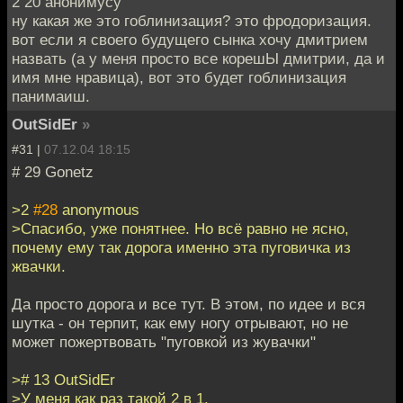
2 20 анонимусу
ну какая же это гоблинизация? это фродоризация.
вот если я своего будущего сынка хочу дмитрием
назвать (а у меня просто все корешЫ дмитрии, да и
имя мне нравица), вот это будет гоблинизация
панимаиш.
OutSidEr
»
#31 |
07.12.04 18:15
# 29 Gonetz
>2
#28
anonymous
>Спасибо, уже понятнее. Но всё равно не ясно,
почему ему так дорога именно эта пуговичка из
жвачки.
Да просто дорога и все тут. В этом, по идее и вся
шутка - он терпит, как ему ногу отрывают, но не
может пожертвовать "пуговкой из жувачки"
># 13 OutSidEr
>У меня как раз такой 2 в 1.