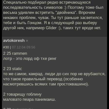
Специально подбирал редко встречающуюся
последовательность символов :) Поэтому тоже был
весьма удивлен встретить "двойника". Впрочем
никаких проблем, чувак. Ты тут раньше засветился,
тебе и быть Гонцом. Я в следующий раз выберу
другой ник, например Glider :), таких тут вроде нет.
avtokoresh
»
#30 |
07.12.04 09:56
2 25 rammen
лотр - это лорд оф тхе ринг
2 23 static
то же самое, камрад. люди до сих пор не врубаются,
что такое правильный перевод (особенно
насмотревшись всяких там простоквашино).
2 товарищу гоблину
маловато пеара панимаиш.