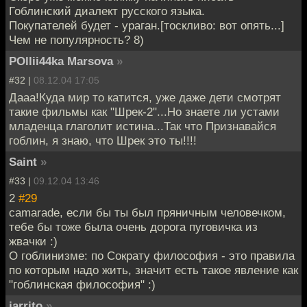
Гоблинский диалект русского языка.
Покупателей будет - ураган.[тоскливо: вот опять...]
Чем не популярность? 8)
POllii44ka Marsova
»
#32 |
08.12.04 17:05
Дааа!Куда мир то катится, уже даже дети смотрят
такие фильмы как "Шрек-2"...Но знаете ли устами
младенца глаголит истина...Так что Признавайся
гоблин, я знаю, что Шрек это ты!!!!
Saint
»
#33 |
09.12.04 13:46
2
#29
camarade, если бы ты был пряничным человечком,
тебе бы тоже была очень дорога пуговичка из
жвачки :)
О гоблинизме: по Сократу философия - это правила
по которым надо жить, значит есть такое явление как
"гоблинская философия" :)
jarrito
»