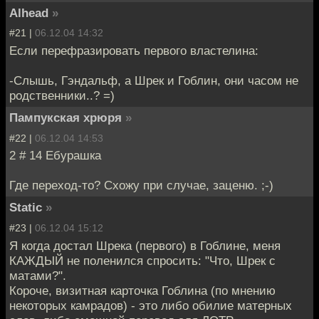
Alhead
»
#21 |
06.12.04 14:32
Если перефразировать первого властелина:
-Слышь, Гэндальф, а Шрек и Гоблин, они часом не
родственники..? =)
Пампукская хрюря
»
#22 |
06.12.04 14:53
2 # 14 Ебурашка
Где переход-то? Схожу при случае, заценю. ;-)
Static
»
#23 |
06.12.04 15:12
Я когда достал Шрека (первого) в Гоблине, меня
КАЖДЫЙ не поленился спросить: "Что, Шрек с
матами?".
Короче, визитная карточка Гоблина (по мнению
некоторых камрадов) - это либо обилие матерных