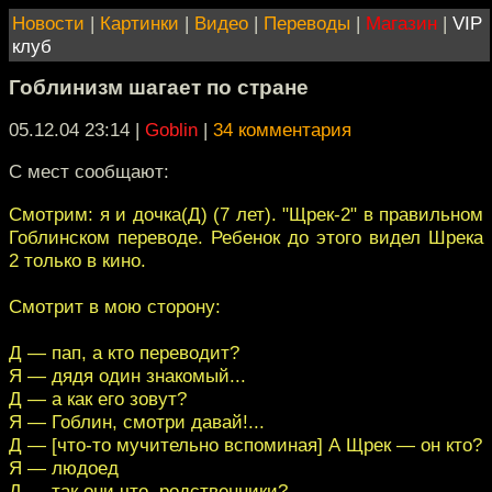
Новости
|
Картинки
|
Видео
|
Переводы
|
Магазин
|
VIP
клуб
Гоблинизм шагает по стране
05.12.04 23:14
|
Goblin
|
34 комментария
C мест сообщают:
Смотрим: я и дочка(Д) (7 лет). "Щрек-2" в правильном
Гоблинском переводе. Ребенок до этого видел Шрека
2 только в кино.
Смотрит в мою сторону:
Д — пап, а кто переводит?
Я — дядя один знакомый...
Д — а как его зовут?
Я — Гоблин, смотри давай!...
Д — [что-то мучительно вспоминая] А Щрек — он кто?
Я — людоед
Д — так они что, родственники?...