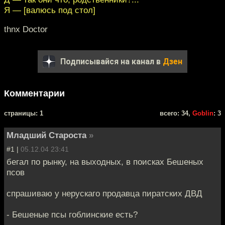
Я — [валюсь под стол]
thnx Doctor
Подписывайся на канал в
Дзен
Комментарии
cтраницы: 1
всего: 34,
Goblin
: 3
Младший Староста
»
#1 |
05.12.04 23:41
бегал по рынку, на выходных, в поисках Бешеных
псов
спрашиваю у нерускаго продавца пиратских ДВД
- Бешеные псы гоблинские есть?