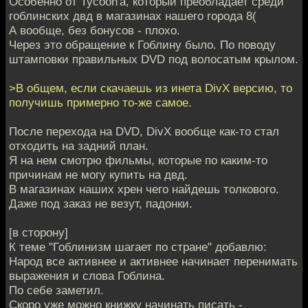
Особенно от Tycoon'а, который преобладает среди
гоблинских двд в магазинах нашего города 8(
А вообще, без бонусов - плохо.
Через это обращение к Гоблину было. По поводу
штамповки правильных DVD под волосатым крылом.
>В общем, если скачаешь из инета DivX версию, то
получишь примерно то-же самое.
После перехода на DVD, DivX вообще как-то стал
отходить на задний план.
Я на нем смотрю фильмы, которые по каким-то
причинам не могу купить на двд.
В магазинах наших хрен чего найдешь толкового.
Даже под заказ не везут, падонки.
[в сторону]
К теме "Гоблинизм шагает по стране" добавлю:
Народ все активнее и активнее начинает перенимать
выражения и слова Гоблина.
По себе заметил.
Скоро уже можно книжку начинать писать -