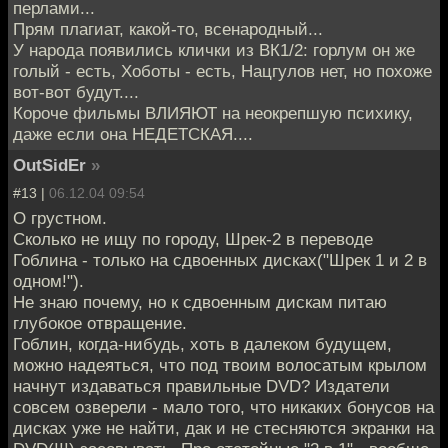
перлами...
Прям плагиат, какой-то, всенародный...
У народа появились клички из ВК1/2: горлум он же
голый - есть, Хоботы - есть, Нацгулов нет, но похоже
вот-вот будут....
Короче фильмы ВЛИЯЮТ на неокрепшую психику,
даже если она НЕДЕТСКАЯ....
OutSidEr
»
#13 |
06.12.04 09:54
О грустном.
Сколько не ищу по городу, Шрек-2 в переводе
Гоблина - только на сдвоенных дисках("Шрек 1 и 2 в
одном!").
Не знаю почему, но к сдвоенным дискам питаю
глубокое отвращение.
Гоблин, когда-нибудь, хоть в далеком будущем,
можно надеяться, что под твоим волосатым крылом
начнут издаваться правильные DVD? Издатели
совсем озверели - мало того, что никаких бонусов на
дисках уже не найти, дак и не стесняются экранки на