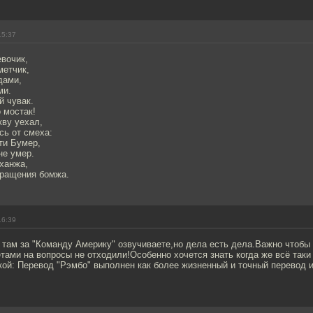
15:37
евочик,
метчик,
дами,
ми.
й чувак.
 мостак!
кву уехал,
сь от смеха:
ти Бумер,
не умер.
 ханжа,
ращения бомжа.
16:39
 там за "Команду Америку" озвучиваете,но дела есть дела.Важно чтобы 
тами на вопросы не отходили!Особенно хочется знать когда же всё таки 
кой: Перевод "Рэмбо" выполнен как более жизненный и точный перевод 