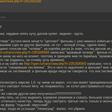
/news/read.php?t=1051601160
15:54
ну
ка. недавно опять кучу дисков купил. заценил - круто.
тверг" (кстати меня нечасто "цепляют" фильмы с уже немного избитым 
анием сцен из других фильмов, но тут - полный отпад, гарное кино).
дено голосом как "четверг". на коробке диска (я знаю, что вы дисков не 
per.ru/trans/view.php?t=1051600565
написано "кровавый четверг". фильм от
е никак на него не влияет, поэтому в принципе мне по барабану "кроваво
то так (надеюсь, не отниму кучу времени).
ка и на сайте же
http://oper.ru/trans/view.php?t=1051600565
написано, что в
исле "озверевшая лесбиянка". Это я чего-то недопонял в фильме? мне о
икак не лесбиянкой. в фильме вроде нигде не говорится, что она лесбия
посмотреть версию 1.0. ну никак не верил, что она может принципиально
ого смотрел только бету. не понравилось. не хотел расстраиваться еще
ся.
же совсем другое кино получилось!!!!!!!!!!!!!!!!!!!!!!!!!!
бы петь, но хочу выразить огромное уважение и сказать большое спасиб
 отличного качества. теперь буду смотреть третью часть только в окон
 на фразу "отдыхай, нерусский".
онце, когда не услышал "ленинград". жалко, что убрали.