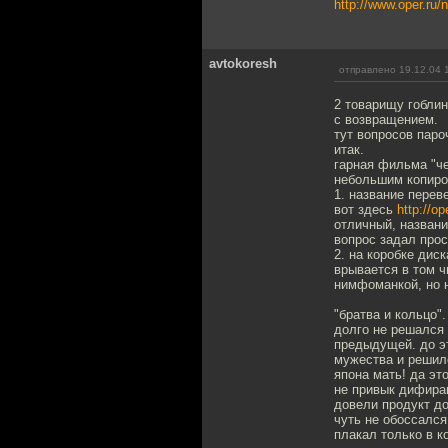
http://www.oper.ru
avtokoresh
отправлено 19.12.04 
2 товарищу гобли
с возвращением.
тут вопросов пароч
итак.
гарная фильма "че
небольшим копиров
1. название переве
вот здесь
http://o
отличный, названи
вопрос задал прос
2. на коробке дис
врывается в том ч
нимфоманкой, но н
"братва и кольцо".
долго не решался 
предыдущей. до эт
мужества и решил
япона мать! да это 
не привык дифирам
довели продукт до
чуть не обоссался
плакал только в к