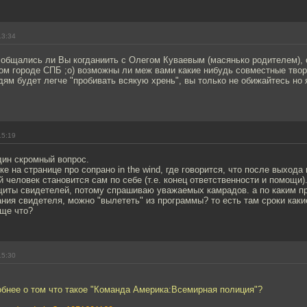
13:34
общались ли Вы когданиить с Олегом Куваевым (масянько родителем), 
ом городе СПБ ;о) возможны ли меж вами какие нибудь совместные твор
м будет легче "пробивать всякую хрень", вы только не обижайтесь но 
15:19
дин скромный вопрос.
ке на странице про сопрано in the wind, где говорится, что после выхода
 человек становится сам по себе (т.е. конец ответственности и помощи)
щиты свидетелей, потому спрашиваю уважаемых камрадов. а по каким п
ния свидетеля, можно "вылететь" из программы? то есть там сроки каки
еще что?
15:30
обнее о том что такое "Команда Америка:Всемирная полиция"?