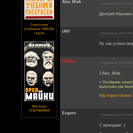
Alex_Mrak
отправлено 18.12.04 
Дмитрий Юрьевич,
Советские
учебники 1940-50х
UNV
годов
отправлено 19.12.04 
Ну, как успехи (в
Goblin
отправлено 19.12.04 
2 Alex_Mrak
> Особенно хочетс
выполнен как бол
http://oper.ru/trans/
Магазин
ОПЕРМАЙКИ
Eugene
отправлено 19.12.04 
С приездом! :)