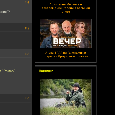
# 6
Признание Меркель и
возвращение России в большой
иция"?
спорт
# 7
Атака БПЛА на Геленджик и
# 8
открытие Ормузского пролива
д "Рэмбо"
Картинки
# 9