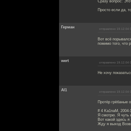
Сразу вопрос: Это
Просто если да, т
Герман
отправлено 19.12.04 
Вот всё порывалс
помимо того, что
wert
отправлено 19.12.04 
Не хочу показатьс
Al1
отправлено 19.12.04 
Протёр грёбаные о
# 4 Ka1naM, 2004-1
Я смотрю. Я чуть н
Вот какой здесь я 
Жду я выход Возв