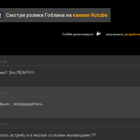
Смотри ролики Гоблина на
канале Rutube
Goblin рекомендует
заказывать
разработ
12:39
ики? Это ПЕАР!!!!!
13:23
рьич , возвращайтесь.
14:10
елать встре4у и в москве со всеми желающими ??