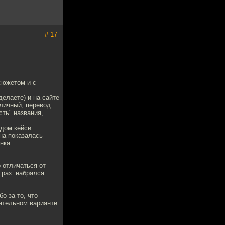
# 17
сюжетом и с
делаете) и на сайте
личный, перевод
сть" названия,
 дом кейси
на показалась
нка.
 отличаться от
 раз. набрался
о за то, что
чательном варианте.