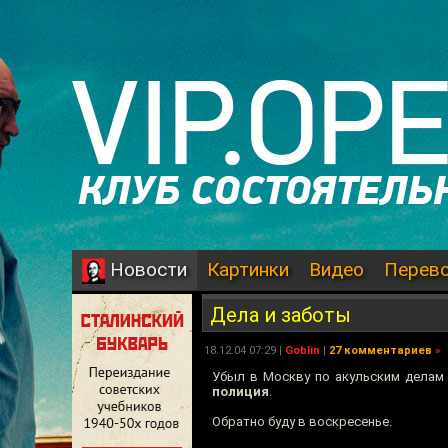
Картинки
Видео
Перев
Новости
Дела и заботы
18.12.04 07:29 |
Goblin
|
27 комментариев
»
Убыл в Москву по акульским делам
полиция
.
Обратно буду в воскресенье.