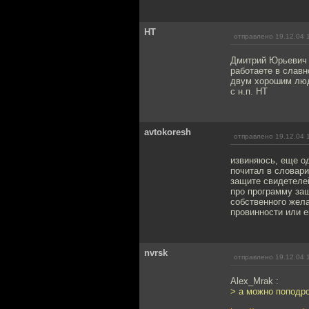
НТ
отправлено 19.12.04 
Дмитрий Юрьевич 
работаете в славн
двум хорошим людя
с н.п. НТ
avtokoresh
отправлено 19.12.04 
извиняюсь, еще о
почитал в словари
защите свидетелей
про программу за
собственного жела
провинности или 
nvrsk
отправлено 19.12.04 
Alex_Mrak :
> а можно поподр