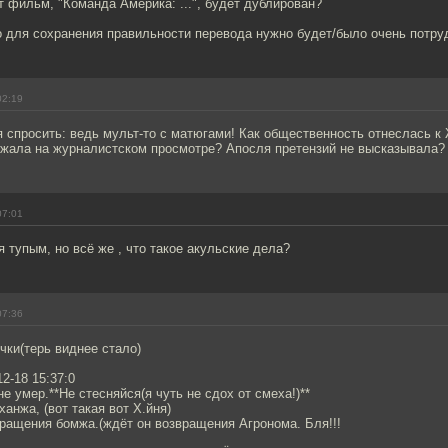
т фильм, "Команда Америка: ...", будет дублирован?
о для сохранения правильности перевода нужно будет/было очень потруд
02:19
я спросить: ведь мульт-то с матюгами! Как общественность отнеслась 
 ржала на журналистском просмотре? Апосля претензий не высказывала?
07:01
я тупым, но всё же , что такое акульские дела?
07:36
чки(терь виднее стало)
2-18 15:37:0
е умер.**Не стесняйся(я чуть не сдох от смеха!)**
ханжа, (вот такая вот Х.йня)
ращения бомжа.(ждёт он возвращения Агронома. Бля!!!