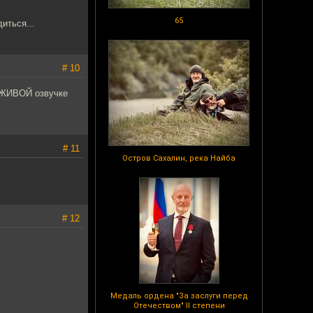
65
иться...
# 10
к ЖИВОЙ озвучке
# 11
Остров Сахалин, река Найба
# 12
Медаль ордена "За заслуги перед
Отечеством" II степени