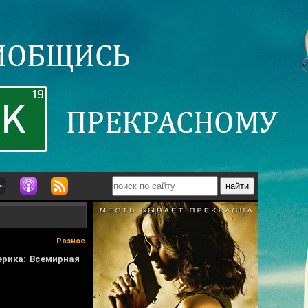
Разное
рика: Всемирная