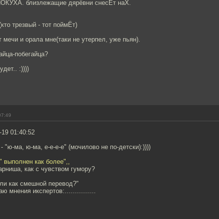
ПОКУХА. близлежащие дярёвни снесЁт наХ.
кто трезвый - тот поймЁт)
 мечи и орала мне(таки не утерпел, уже пьян).
айца-побегайца?
дет.. :))))
07:49
-19 01:40:52
 "ю-ма, ю-ма, е-е-е-е" (мочилово не по-детски):))))
 выполнен как более",,
парниша, как с чувством гумору?
или как смешной перевод?"
ю мнения икспертов:................