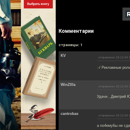
Комментарии
cтраницы: 1
KV
отправлено 18.12.04 
:-/ Рекламные рол
WinZIlla
отправлено 18.12.04 
Удачи , Дмитрий Ю
cantrobas
отправлено 18.12.04 
а по4ему6ы не сд