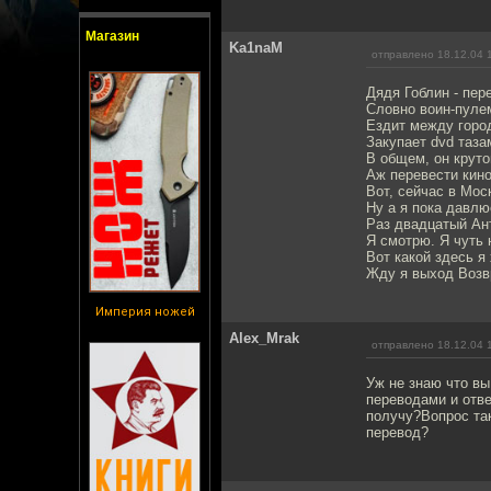
Магазин
Ka1naM
отправлено 18.12.04 
Дядя Гоблин - пер
Словно воин-пуле
Ездит между горо
Закупает dvd таза
В общем, он круто
Аж перевести кино
Вот, сейчас в Мос
Ну а я пока давлю
Раз двадцатый Ан
Я смотрю. Я чуть 
Вот какой здесь я
Жду я выход Возв
Империя ножей
Alex_Mrak
отправлено 18.12.04 
Уж не знаю что вы
переводами и отве
получу?Вопрос та
перевод?