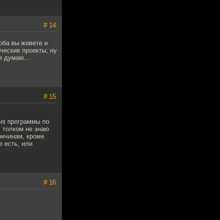
# 14
оба вы живете и
ческие проекты, ну
я думаю...
# 15
 из программы по
. толком не знаю
ричинам, кроме
е есть, или
# 16