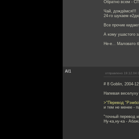
Обратно всем - С
Чай, дождёмся!!!
24-го шукаем е2дк(
Все прочие кидают
А кому ушастого з
Не-е... Маловато бу
Al1
отправлено 19.12.04 
# 8 Goblin, 2004-12
Напевая веселуху -
>"Перевод "Рэмбо"
и тем не менее - 
"точный перевод 
Ну-ка,ну-ка - Абажа