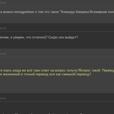
20:04
а можно поподробнее о том что такое "Команда Америка:Всемирная пол
00:54
прочем, я уверен, что отлично)? Скоро оно выйдет?
01:40
я знать когда же всё таки ответ на вопрос получу?Вопрос такой: Перево
ее жизненный и точный перевод или как смешной перевод?
02:01