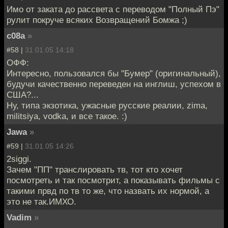
Имо от заката до рассвета с переводом "Полный Пэ"
рулит покруче всяких Возвращений Бомжа ;)
c08a
»
#58 |
31.01.05 14:18
ОФФ:
Интересно, пользовался бы "Бумер" (оригинальный),
будучи качественно переведен на инглиш, успехом в
США?...
Ну, типа экзотика, ужасные русские реалии, zima,
militsiya, vodka, и все такое. :)
Jawa
»
#59 |
31.01.05 14:26
2siggi.
Зачем "ПП" транслировать тв, тот кто хочет
посмотреть и так посмотрит, а показывать фильмы с
такими првд по тв то же, что назвать их нормой, а
это не так.ИМХО.
Vadim
»