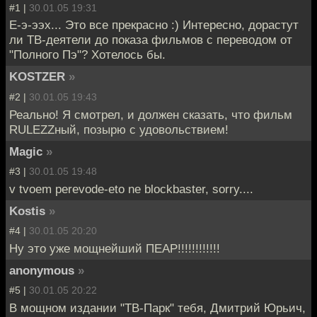
#1 |
30.01.05 19:31
Е-э-ээх... Это все прекрасно :) Интересно, дорастут
ли ТВ-деятели до показа фильмов с переводом от
"Полного Пэ"? Хотелось бы.
KOSTZER
»
#2 |
30.01.05 19:43
Реально! Я смотрел, и должен сказать, что фильм
RULEZZный, позырю с удовольствием!
Magic
»
#3 |
30.01.05 19:48
v tvoem perevode-eto ne blockbaster, sorry....
Kostis
»
#4 |
30.01.05 20:20
Ну это уже мощнейший ПЕАР!!!!!!!!!!!!
anonymous
»
#5 |
30.01.05 20:22
В мощном издании "ТВ-Парк" тебя, Дмитрий Юрьич,