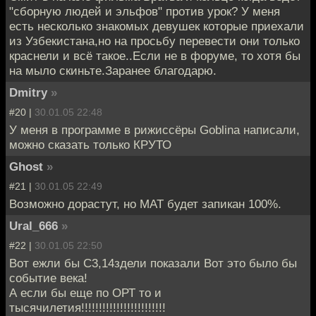
"сборную людей и эльфов" против урок? У меня
есть несколько знакомых девушек которые приехали
из Узбекистана,но на просьбу перевести они только
краснели и всё такое..Если не в форуме, то хотя бы
на мыло скиньте.Заранее благодарю.
Dmitry
»
#20 |
30.01.05 22:48
У меня в программе в рижиссёры Goblina написали,
можно сказать только КРУТО
Ghost
»
#21 |
30.01.05 22:49
Возможно дорастут, но МАТ будет запикан 100%.
Ural_666
»
#22 |
30.01.05 22:50
Вот ежли бы С3,14здели показали Вот это было бы
событие века!
А если бы еще по ОРТ то и
тысячилетия!!!!!!!!!!!!!!!!!!!!!!!!