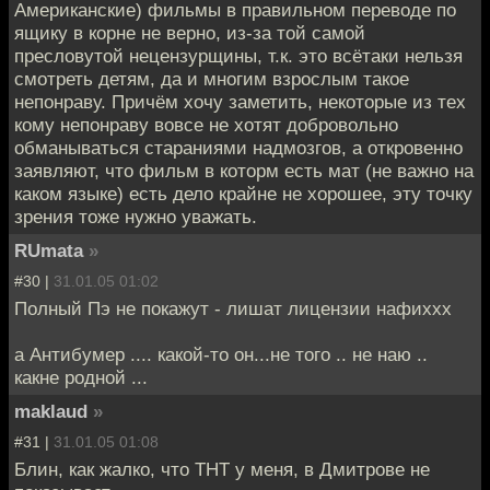
Американские) фильмы в правильном переводе по
ящику в корне не верно, из-за той самой
пресловутой нецензурщины, т.к. это всётаки нельзя
смотреть детям, да и многим взрослым такое
непонраву. Причём хочу заметить, некоторые из тех
кому непонраву вовсе не хотят добровольно
обманываться стараниями надмозгов, а откровенно
заявляют, что фильм в которм есть мат (не важно на
каком языке) есть дело крайне не хорошее, эту точку
зрения тоже нужно уважать.
RUmata
»
#30 |
31.01.05 01:02
Полный Пэ не покажут - лишат лицензии нафиххх
а Антибумер .... какой-то он...не того .. не наю ..
какне родной ...
maklaud
»
#31 |
31.01.05 01:08
Блин, как жалко, что ТНТ у меня, в Дмитрове не