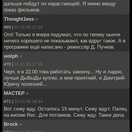
дальше пойдут по нарастающей. Я имею ввиду
показ фильмов.
Thought1ess
»
#69 |
31.01.05 17:16
Ого! Только я вчера подумал, что по телеку нынче
ничего хорошего не показывают, как вдруг такое. А в
программе ещё написано - режиссёр Д. Пучков.
wolph
»
#70 |
31.01.05 17:35
Черт, я в 22.00 тока работать закончу... Ну и ладно,
лучше ДыВыДы куплю, и мне приятней, и Дмитрий-
Юричу полезней...
МАСТЕР
»
#71 |
31.01.05 18:44
Вот сижу жду. Осталось 15 минут. Сижу ждут. Палец
на кнопке Rec. Для потомков. Сижу жду. Такие дела.
Brock
»