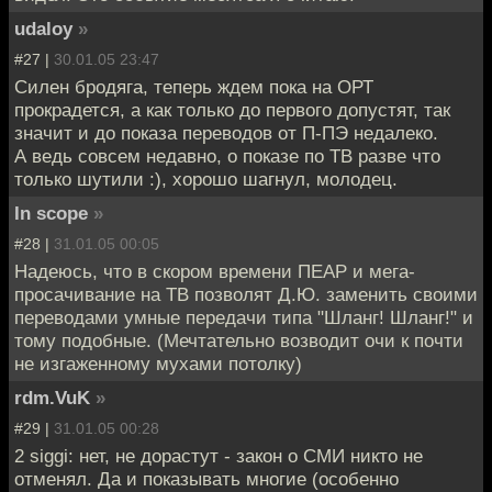
udaloy
»
#27 |
30.01.05 23:47
Силен бродяга, теперь ждем пока на ОРТ
прокрадется, а как только до первого допустят, так
значит и до показа переводов от П-ПЭ недалеко.
А ведь совсем недавно, о показе по ТВ разве что
только шутили :), хорошо шагнул, молодец.
In scope
»
#28 |
31.01.05 00:05
Надеюсь, что в скором времени ПЕАР и мега-
просачивание на ТВ позволят Д.Ю. заменить своими
переводами умные передачи типа "Шланг! Шланг!" и
тому подобные. (Мечтательно возводит очи к почти
не изгаженному мухами потолку)
rdm.VuK
»
#29 |
31.01.05 00:28
2 siggi: нет, не дорастут - закон о СМИ никто не
отменял. Да и показывать многие (особенно