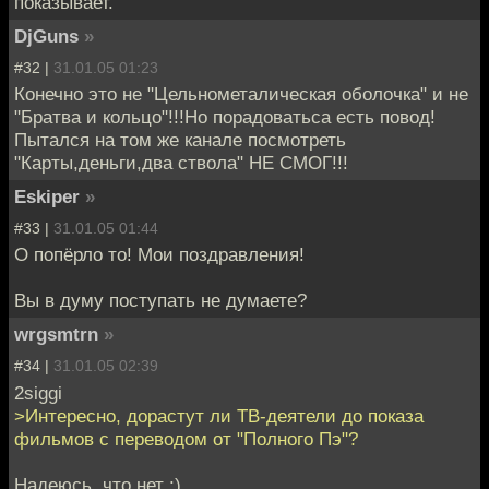
показывает.
DjGuns
»
#32 |
31.01.05 01:23
Конечно это не "Цельнометалическая оболочка" и не
"Братва и кольцо"!!!Но порадоватьса есть повод!
Пытался на том же канале посмотреть
"Карты,деньги,два ствола" НЕ СМОГ!!!
Eskiper
»
#33 |
31.01.05 01:44
О попёрло то! Мои поздравления!
Вы в думу поступать не думаете?
wrgsmtrn
»
#34 |
31.01.05 02:39
2siggi
>Интересно, дорастут ли ТВ-деятели до показа
фильмов с переводом от "Полного Пэ"?
Надеюсь, что нет :)