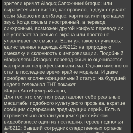
зрители кричат &laquo;Сапожники!&raquo; или
выразительно свистят, как правило, в двух случаях:
если &laquo;пляшет&raquo; картинка или пропадает
звук. Когда фильм иностранный, а перевод
синхронный, возможен другой конфуз: переводчик
не успевает за речью с экрана или просто не
улавливает ее смысла. Если уж такое случилось,
единственная надежда &#8212; на природную
смекалку и склонность к импровизации. Подобный
&laquo;левый&raquo; перевод обычно оценивается
как признак непрофессионализма. Однако именно он
стал в последнее время крайне модным. И даже
приобрел вполне официальный статус: на будущей
неделе телеканал ТНТ покажет
&laquo;Антибумера&raquo;.
Для тех, кто смутно представляет себе реальные
масштабы подобного культурного прорыва, вкратце
сообщим содержание предыдущих серий. Есть в
стремительно легализующемся российском
видеобизнесе один из последних героев подполья
&#8212; бывший сотрудник следственных органов