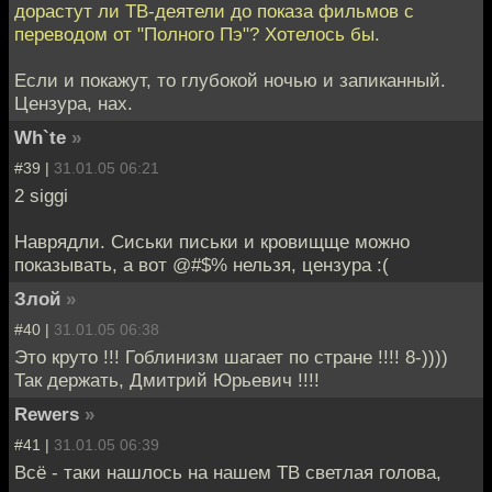
дорастут ли ТВ-деятели до показа фильмов с
переводом от "Полного Пэ"? Хотелось бы.
Если и покажут, то глубокой ночью и запиканный.
Цензура, нах.
Wh`te
»
#39 |
31.01.05 06:21
2 siggi
Наврядли. Сиськи письки и кровищще можно
показывать, а вот @#$% нельзя, цензура :(
Злой
»
#40 |
31.01.05 06:38
Это круто !!! Гоблинизм шагает по стране !!!! 8-))))
Так держать, Дмитрий Юрьевич !!!!
Rewers
»
#41 |
31.01.05 06:39
Всё - таки нашлось на нашем ТВ светлая голова,