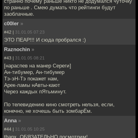
странно почему раньше никто не додумался чуточку
по раньше . Смею думать что рейтинги будут
заоблачные.
c00ler
»
#42 |
31.01.05 07:23
ЭТО ПЕАР!!! И сюда пробрался :)
Raznochin
»
#43 |
31.01.05 08:21
[нараспев на манер Сереги]
Ан-тибумер, Ан-тибумер
Тэ-эН-Тэ покажет нам,
Арек-ламы нАвты-кают
Через каждых пЯтьминут.
По телевидению кино смотреть нельзя, если,
конечно, не хочешь быть зомбарЁм.
Anna
»
#44 |
31.01.05 10:25
thanx. ОБЯЗАТЕЛЬНО посмотрим!