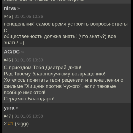
nirva
»
#45 |
31.01.05 10:26
понедельник! самое время устроить вопросы-ответы
(:
общественность должна знать! (что знать?) все
знать! =)
AC/DC
»
#46 |
31.01.05 10:30
С приездом Тебя Дмитрий-джян!
Рад Твоему благополучному возвращению!
Хотелось почитать твои рецензии и впечатления о
фильме "Хищник против Чужого", если таковые
вообще имеются!
Сердечно Благодарю!
yura
»
#47 |
31.01.05 10:58
2
#1
(siggi)