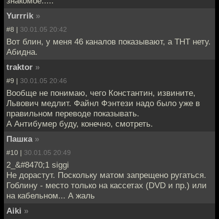
знакомое.....
Yurrrik
»
#8 |
30.01.05 20:42
Вот блин, у меня 46 каналов показывают, а ТНТ нету.
Абидна.
traktor
»
#9 |
30.01.05 20:46
Вообще не понимаю, чего Константин, извините,
Львович медлит. Файнл Фэнтези надо было уже в
правильном переводе показывать.
А Антибумер буду, конечно, смотреть.
Пашка
»
#10 |
30.01.05 20:49
2_&#8470;1 siggi
Не дорастут. Поскольку матом запрещено ругаться.
Гоблину - место только на кассетах (DVD и пр.) или
на кабельном... А жаль
Aiki
»