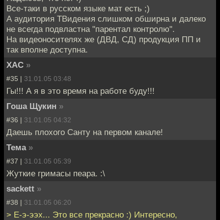
Все-таки в русском языке мат есть ;)
А аудитория ТВидения слишком обширна и далеко
не всегда подвластна "парентал контролю".
На видеоносителях же (ДВД, СД) продукция ПП и
так вполне доступна.
XAC
»
#35 |
31.01.05 03:48
Гы!!! А я в это время на работе буду!!!
Гоша Щукин
»
#36 |
31.01.05 04:32
Даешь плохого Санту на первом канале!
Тема
»
#37 |
31.01.05 05:39
Жуткие гримасы пеара. :\
sackett
»
#38 |
31.01.05 06:20
> Е-э-ээх... Это все прекрасно :) Интересно,