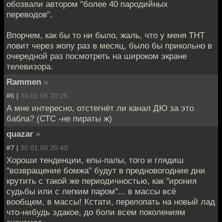
обозвали автором "более 40 пародийных
переводов".
Впорчем, как бы то ни было, жаль, что у меня ТНТ
ловит через жопу раз в месяц, было бы прикольно в
очередной раз посмотреть на широком экране
телевизора.
Rammen
»
#6 |
30.01.05 20:25
А мне интересно, отстегнёт ли канал ДЮ за это
бабла? (СТС -не пираты ж)
quazar
»
#7 |
30.01.05 20:40
Хороши тенденции, елы-палы, того и глядиш
"возвращение бомжа" будут в предновогодние дни
крутить с такой же периодичностью, как "ирония
судьбы или с легким паром"... в массы всё
вообщем, в массы! Кстати, перелопать на новый лад
что-нибудь эдакое, до боли всем поколениям