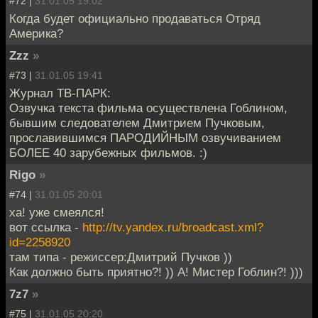
#72 |
31.01.05 19:02
Когда будет официально продаваться Отряд
Америка?
Zzz
»
#73 |
31.01.05 19:41
Журнал ТВ-ПАРК:
Озвучка текста фильма осуществлена Гоблином,
бывшим следователем Дмитрием Пучковым,
прославившимся ПАРОДИЙНЫМ озвучиванием
БОЛЕЕ 40 зарубежных фильмов. :)
Rigo
»
#74 |
31.01.05 20:01
ха! уже смеялся!
вот ссылка -
http://tv.yandex.ru/broadcast.xml?
id=2258920
там типа - режиссер:Дмитрий Пучков ))
Как должно быть приятно?! )) А! Мистер Гоблин?! )))
7z7
»
#75 |
31.01.05 20:20