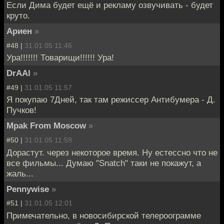
Если Дима будет ещё и рекламу озвучивать - будет
круто.
Ариен
»
#48 |
31.01.05 11:46
Ура!!!!!!! Товарищи!!!!!! Ура!
DrAAl
»
#49 |
31.01.05 11:57
Я покупаю 7Дней, так там режиссер Антибумера - Д.
Пучков!
Mpak From Moscow
»
#50 |
31.01.05 11:59
Дорастут. через некоторое время. Ну естессно что не
все фильмы... Думаю "Snatch" таки не покажут, а
жаль...
Pennywise
»
#51 |
31.01.05 12:01
Примечательно, в новосибирской телероограмме