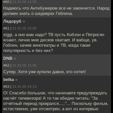
#60 |
31.01.05 14:55
Надеюсь что Антибумером все не закончится. Народ
должен знать о шедеврах Гоблина.
Ледоруб
»
#61 |
31.01.05 15:00
siggi, а оно вам надо? ТВ пусть Кобзон и Петросян
юзают, лично мне дисков хватает. И вабще, ув.
Гоблин, зачем кинотеатры и ТВ, когда такая
популярность и без них?
DNB
»
#62 |
31.01.05 15:06
Супер. Хотя уже купили давно, кто хотел!
belka
»
#63 |
31.01.05 15:13
О! Спасибо большое, что начинаете предупреждать
насчёт телевизора! А то так обидно читать: "За
отчётный период прокрался....."... Поскольку фильм,
естественно, уже отсмотрен, а вот из интервью