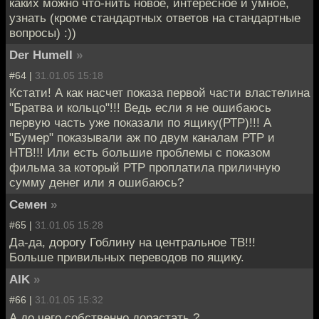
каких можно что-нить новое, интересное и умное,
узнать (кроме стандартных ответов на стандартные
вопросы) :))
Der Humell
»
#64 |
31.01.05 15:18
Кстати! А как насчет показа первой части властелина
"Братва и кольцо"!!! Ведь если я не ошибаюсь
первую часть уже показали по ящику(РТР)!!! А
"Бумер" показывали аж по двум каналам РТР и
НТВ!!! Или есть большие проблемы с показом
фильма за который РТР проплатила приличную
сумму денег или я ошибаюсь?
Семен
»
#65 |
31.01.05 15:28
Да-да, дорогу Гоблину на центральное ТВ!!!
Больше привильных переводов по ящику.
AlK
»
#66 |
31.01.05 15:32
А до чего собственно дорастать ?