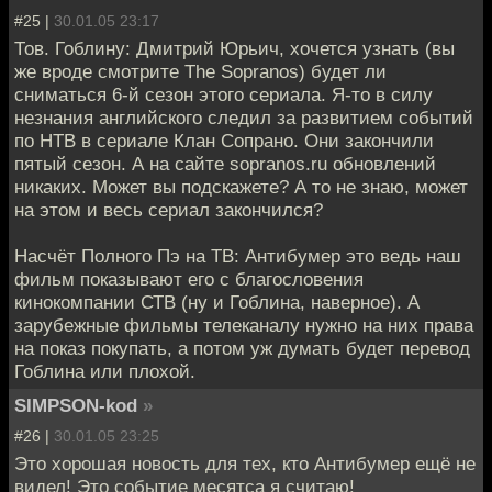
#25 |
30.01.05 23:17
Тов. Гоблину: Дмитрий Юрьич, хочется узнать (вы
же вроде смотрите The Sopranos) будет ли
сниматься 6-й сезон этого сериала. Я-то в силу
незнания английского следил за развитием событий
по НТВ в сериале Клан Сопрано. Они закончили
пятый сезон. А на сайте sopranos.ru обновлений
никаких. Может вы подскажете? А то не знаю, может
на этом и весь сериал закончился?
Насчёт Полного Пэ на ТВ: Антибумер это ведь наш
фильм показывают его с благословения
кинокомпании СТВ (ну и Гоблина, наверное). А
зарубежные фильмы телеканалу нужно на них права
на показ покупать, а потом уж думать будет перевод
Гоблина или плохой.
SIMPSON-kod
»
#26 |
30.01.05 23:25
Это хорошая новость для тех, кто Антибумер ещё не
видел! Это событие месятса я считаю!