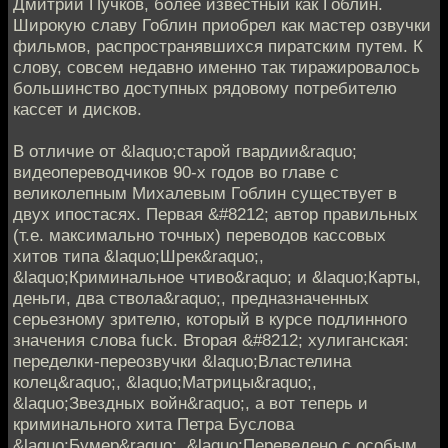
Дмитрий Пучков, более известный как Гоблин.
Широкую славу Гоблин приобрел как мастер озвучки
фильмов, распространявшихся пиратским путем. К
слову, совсем недавно именно так тиражировалось
большинство доступных рядовому потребителю
кассет и дисков.
В отличие от &laquo;старой гвардии&raquo;
видеопереводчиков 90-х годов во главе с
великолепным Михалевым Гоблин существует в
двух ипостасях. Первая &#8212; автор правильных
(т.е. максимально точных) переводов кассовых
хитов типа &laquo;Шрек&raquo;,
&laquo;Криминальное чтиво&raquo; и &laquo;Карты,
деньги, два ствола&raquo;, предназначенных
серьезному зрителю, который в курсе подлинного
значения слова fuck. Вторая &#8212; хулиганская:
переделки-переозвучки &laquo;Властелина
колец&raquo;, &laquo;Матрицы&raquo;,
&laquo;Звездных войн&raquo;, а вот теперь и
криминального хита Петра Буслова
&laquo;Бумер&raquo;. &laquo;Переведено с особым