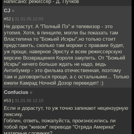
написано: режиссёр - Д. Пучков
CJ
»
#52 |
31.01.05 12:03
Не дорастут. А "Полный Пэ" и телевизор - это
утопия. Хотя, в пинципе, могли бы показать там
Властелина то "Божьей Искры",но только стоит
представить, сколько там мороки с правами будет,
уж проще, наверное Эрнсту и всем режиссерскую
версию Возвращения Короля закупить. От "Божьей
Искры" ничего больше ждать не надо, ведь
Антибумер - это фильма отечественная, поэтому
там и договориться проще, а с остальными... Только
ежели Камрад Ночной Дозор переведет! :)
Confucius
»
#53 |
31.01.05 12:10
Если и дорастут, то уж точно запикают нецензурную
лексику.
Гоблин, ответь, пожалуйста, произносились ли
тобой при "живом" переводе "Отряда Америка"
матерные словечки?