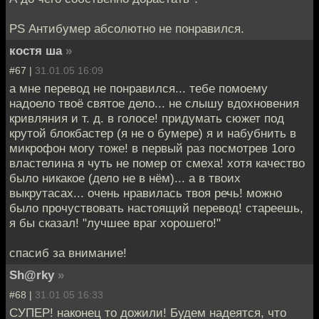
PS Антибумер абсолютно не понравился.
костя ша
»
#67 |
31.01.05 16:09
а мне перевод не понравился... тебе помоему
надоело твоё святое дело... не слышу вдохновения
кривляния и т. д. в голосе! придумать сюжет под
крутой блокбастер (я не о бумере) я и набубнить в
микрофон могу тоже! в первый раз посмотрев 1ого
властелина я чуть не помер от смеха! хотя качество
было никакое (дело не в нём)... а в твоих
выкрутасах... очень нравилась твоя речь! можно
было прочуствовать настоящий перевод! стареешь,
я бы сказал! "лучшее враг хорошего!"
спасиб за внимание!
Sh@rky
»
#68 |
31.01.05 16:33
CУПЕР! наконец то дожили! Будем надеятся, что