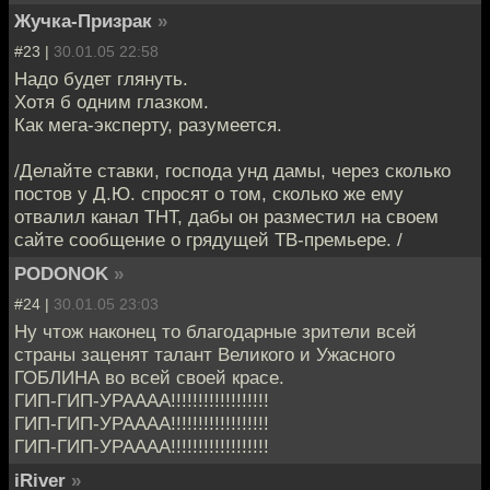
Жучка-Призрак
»
#23 |
30.01.05 22:58
Надо будет глянуть.
Хотя б одним глазком.
Как мега-эксперту, разумеется.
/Делайте ставки, господа унд дамы, через сколько
постов у Д.Ю. спросят о том, сколько же ему
отвалил канал ТНТ, дабы он разместил на своем
сайте сообщение о грядущей ТВ-премьере. /
PODONOK
»
#24 |
30.01.05 23:03
Ну чтож наконец то благодарные зрители всей
страны заценят талант Великого и Ужасного
ГОБЛИНА во всей своей красе.
ГИП-ГИП-УРАААА!!!!!!!!!!!!!!!!!!
ГИП-ГИП-УРАААА!!!!!!!!!!!!!!!!!!
ГИП-ГИП-УРАААА!!!!!!!!!!!!!!!!!!
iRiver
»