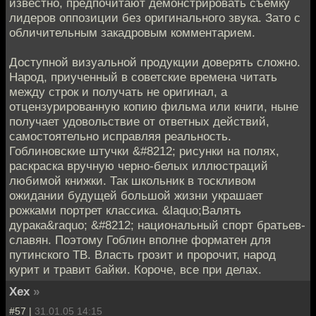
известно, предпочитают демонстрировать съемку
лидеров оппозиции без оригинального звука. Зато с
обличительным закадровым комментарием.
Доступной визуальной продукции доверять сложно.
Народ, приученный в советские времена читать
между строк и получать не оригинал, а
отцензурированную копию фильма или книги, ныне
получает удовольствие от ответных действий,
самостоятельно исправляя реальность.
Гоблиновские штучки &#8212; рисунки на полях,
раскраска вручную черно-белых иллюстраций
любимой книжки. Так школьник в тоскливом
ожидании будущей большой жизни украшает
рожками портрет классика. &laquo;Валять
дурака&raquo; &#8212; национальный спорт братьев-
славян. Поэтому Гоблин вполне форматен для
путинского ТВ. Власть грозит и пророчит, народ
курит и травит байки. Короче, все при делах.
Хех
»
#57 |
31.01.05 14:15