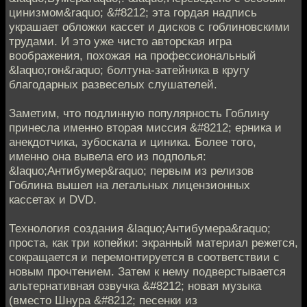
цинизмом&raquo; &#8212; эта гордая надпись
украшает обложки кассет и дисков с гоблиновскими
трудами. И это уже чисто авторская игра
воображения, похожая на профессиональный
&laquo;гон&raquo; болтуна-затейника в кругу
благодарных развеселых слушателей.
Заметим, что подлинную популярность Гоблину
принесла именно вторая миссия &#8212; ерника и
анекдотчика, зубоскала и циника. Более того,
именно она вывела его из подполья:
&laquo;Антибумер&raquo; первым из релизов
Гоблина вышел на легальных лицензионных
кассетах и DVD.
Технология создания &laquo;Антибумера&raquo;
проста, как три копейки: экранный материал режется,
сокращается и перемонтируется в соответствии с
новым прочтением. Затем к нему подверстывается
альтернативная озвучка &#8212; новая музыка
(вместо Шнура &#8212; песенки из