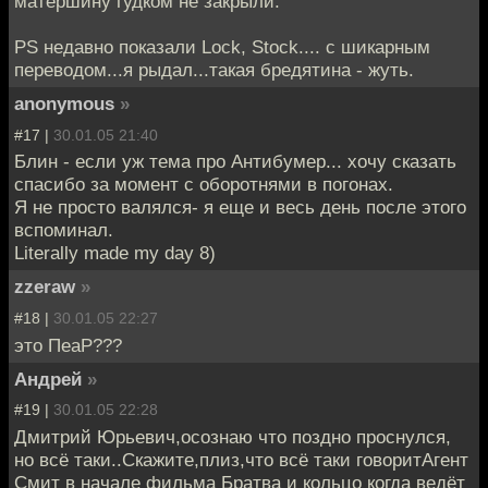
матершину гудком не закрыли.
PS недавно показали Lock, Stock.... c шикарным
переводом...я рыдал...такая бредятина - жуть.
anonymous
»
#17 |
30.01.05 21:40
Блин - если уж тема про Антибумер... хочу сказать
спасибо за момент с оборотнями в погонах.
Я не просто валялся- я еще и весь день после этого
вспоминал.
Literally made my day 8)
zzeraw
»
#18 |
30.01.05 22:27
это ПеаР???
Андрей
»
#19 |
30.01.05 22:28
Дмитрий Юрьевич,осознаю что поздно проснулся,
но всё таки..Скажите,плиз,что всё таки говоритАгент
Смит в начале фильма Братва и кольцо когда ведёт