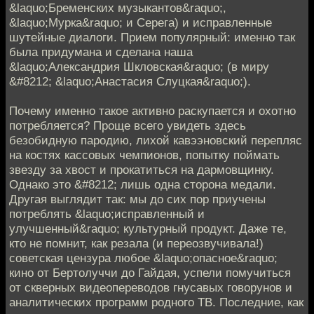
&laquo;Бременских музыкантов&raquo;,
&laquo;Мурка&raquo; и Серега) и исправленные
шутейные диалоги. Прием популярный: именно так
была придумана и сделана наша
&laquo;Александрия Шкловская&raquo; (в миру
&#8212; &laquo;Анастасия Слуцкая&raquo;).
Почему именно такое активно раскупается и охотно
потребляется? Проще всего увидеть здесь
безобидную пародию, лихой кавээновский перепляс
на костях кассовых чемпионов, попытку поймать
звезду за хвост и прокатиться на дармовщинку.
Однако это &#8212; лишь одна сторона медали.
Другая выглядит так: мы до сих пор приучены
потреблять &laquo;исправленный и
улучшенный&raquo; культурный продукт. Даже те,
кто не помнит, как резала (и переозвучивала!)
советская цензура любое &laquo;опасное&raquo;
кино от Бертолуччи до Гайдая, успели помучиться
от скверных видеопереводов гнусавых говорунов и
аналитических программ родного ТВ. Последние, как