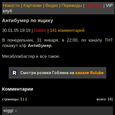
Новости
|
Картинки
|
Видео
|
Переводы
|
Магазин
|
VIP
клуб
Антибумер по ящику
30.01.05 19:19
|
Goblin
|
141 комментарий
В понедельник, 31 января, в 22:00, по каналу ТНТ
покажут х/ф
Антибумер
.
Мегаблокбастер и все такое.
Смотри ролики Гоблина на
канале Rutube
Комментарии
cтраницы: 1 |
2
всего: 141
siggi
»