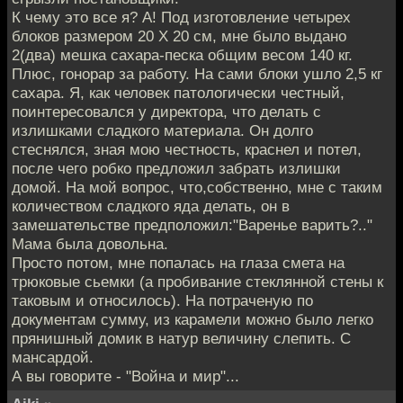
К чему это все я? А! Под изготовление четырех
блоков размером 20 Х 20 см, мне было выдано
2(два) мешка сахара-песка общим весом 140 кг.
Плюс, гонорар за работу. На сами блоки ушло 2,5 кг
сахара. Я, как человек патологически честный,
поинтересовался у директора, что делать с
излишками сладкого материала. Он долго
стеснялся, зная мою честность, краснел и потел,
после чего робко предложил забрать излишки
домой. На мой вопрос, что,собственно, мне с таким
количеством сладкого яда делать, он в
замешательстве предположил:"Варенье варить?.."
Мама была довольна.
Просто потом, мне попалась на глаза смета на
трюковые сьемки (а пробивание стеклянной стены к
таковым и относилось). На потраченую по
документам сумму, из карамели можно было легко
прянишный домик в натур величину слепить. С
мансардой.
А вы говорите - "Война и мир"...