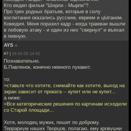
Кто видел фильм "Ширли - Мырли"?
Про трех родных братьев, которые в силу
воспитания оказались русским, евреем и цЫганом.
Комедия. Меня поразил кадр - когда трамваи вышли
в лобовую атаку - и один из них "свернул" и въехал
в пивную.
AYS
»
#7 |
26.04.05 14:42
Познавательно.
Б.Павленок, конечно немного лукавит.
то:
>ставьте что хотите, снимайте как хотите, выход на
экран зависит от проката -- купит или не купит...
а ниже:
>Все категорические решения по картинам исходили
со Старой площади...
Хотя, молодец мужик, пишет по доброму.
Террариум наших Творцов, полагаю, ему кровушки