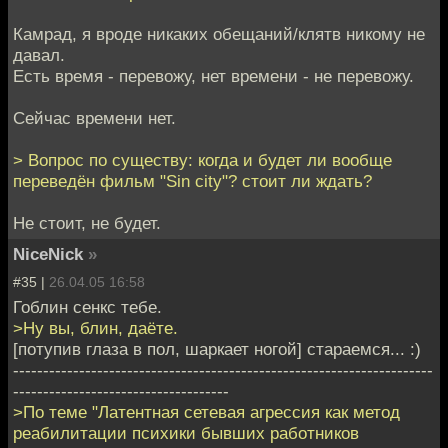
Камрад, я вроде никаких обещаний/клятв никому не
давал.
Есть время - перевожу, нет времени - не перевожу.
Сейчас времени нет.
> Вопрос по существу: когда и будет ли вообще
переведён фильм "Sin city"? стоит ли ждать?
Не стоит, не будет.
NiceNick
»
#35 |
26.04.05 16:58
Гоблин сенкс тебе.
>Ну вы, блин, даёте.
[потупив глаза в пол, шаркает ногой] стараемся... :)
----------------------------------------------------------------------
------------------------------------
>По теме "Латентная сетевая агрессия как метод
реабилитации психики бывших работников