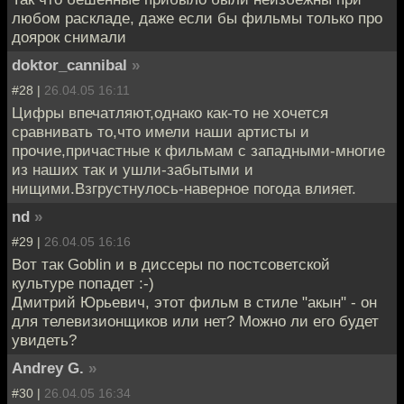
любом раскладе, даже если бы фильмы только про
доярок снимали
doktor_cannibal
»
#28 |
26.04.05 16:11
Цифры впечатляют,однако как-то не хочется
сравнивать то,что имели наши артисты и
прочие,причастные к фильмам с западными-многие
из наших так и ушли-забытыми и
нищими.Взгрустнулось-наверное погода влияет.
nd
»
#29 |
26.04.05 16:16
Вот так Goblin и в диссеры по постсоветской
культуре попадет :-)
Дмитрий Юрьевич, этот фильм в стиле "акын" - он
для телевизионщиков или нет? Можно ли его будет
увидеть?
Andrey G.
»
#30 |
26.04.05 16:34