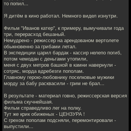
то попил...
Я дитём в кино работал. Немного видел изнутри.
Фильм "Иванов катер", к примеру, вымучивали года
три, перерасход бешаный.
Немудрено - режиссер на арендованом вертолете
обыкновенно за грибами летал.
В экспедиции царил бардак - кассир нелепо погиб,
потом чемодан с деньгами утопили,
меня с двух метров башкой в камни навернули -
сотряс, морда вдребезги пополам.
Главному герою-любовнику поселковые мужики
морду за бабу расквасили - грим не брал...
В результате - материал говно, режиссерская версия
фильма скучнейшая.
Фильм справедливо лег на полку.
Тут же крик обиженых - ЦЕНЗУРА !
С грехом пополам подсняли, перемонтировали -
выпустили...