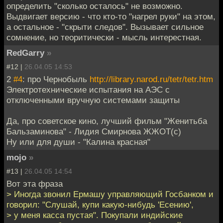
определить "сколько осталось" не возможно.
Выдвигает версию - что кто-то "нагрел руки" на этом,
а остальное - "скрыти следов". Вызывает сильное
сомнение, но теоритически - мысль интерестная.
RedGarry
»
#12 |
26.04.05 14:53
2
#4
: про Чернобыль
http://library.narod.ru/tetr/tetr.htm
Электротехнические испытания на АЭС с
отключенными вручную системами защиты
Да, про советское кино, лучший фильм "Женитьба
Бальзаминова" - Лидия Смирнова ЖЖОТ(с)
Ну или для души - "Калина красная"
mojo
»
#13 |
26.04.05 14:54
Вот эта фраза
> Иногда звонил Ермашу управляющий Госбанком и
говорил: "Слушай, купи какую-нибудь 'Есению',
> у меня касса пустая". Покупали индийские