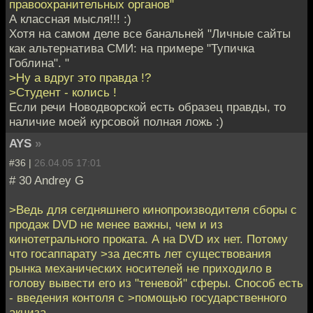
правоохранительных органов"
А классная мысля!!! :)
Хотя на самом деле все банальней "Личные сайты
как альтернатива СМИ: на примере "Тупичка
Гоблина". "
>Ну а вдруг это правда !?
>Студент - колись !
Если речи Новодворской есть образец правды, то
наличие моей курсовой полная ложь :)
AYS
»
#36 |
26.04.05 17:01
# 30 Andrey G
>Ведь для сегдняшнего кинопроизводителя сборы с
продаж DVD не менее важны, чем и из
кинотетрального проката. А на DVD их нет. Потому
что госаппарату >за десять лет существования
рынка механических носителей не приходило в
голову вывести его из "теневой" сферы. Способ есть
- введения контоля с >помощью государственного
акциза.