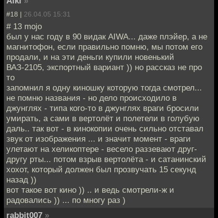
Aiki
»
#18 |
26.04.05 15:31
# 13 mojo
был у нас году в 90 видак AIWA... даже плэйер, а не
магнитофон, если правильно помню, мы потом его
продали, и на эти деньги купили новенький
ВАЗ-2105, экспортный вариант )) но рассказ не про
то
запомнил я одну киношку которую тогда смотрел...
не помню названия - но дело происходило в
джунглях - типа кого-то в джунглях враги бросили
умирать, а сами в вертолёт и полетели в голубую
даль.. так вот - в кинокопии очень сильно отставал
звук от изображения ... и значит момент - враги
улетают на хеликоптере - весело раззевают друг-
другу рты... потом взрыв вертолёта - и сатанинский
хохот, который должен был прозвучать 15 секунд
назад ))
вот такое вот кино )) .. и ведь смотрели-ж и
радовались )) ... по многу раз )
rabbit007
»