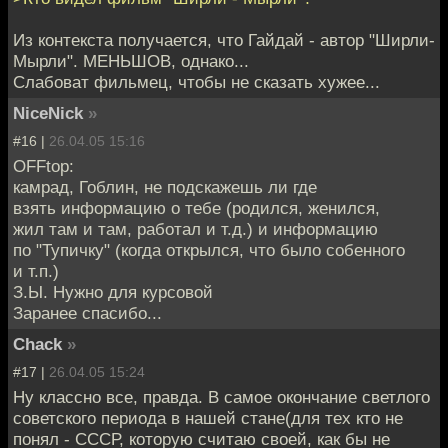
Из контекста получается, что Гайдай - автор "Ширли-
Мырли". МЕНЬШОВ, однако...
Слабоват фильмец, чтобы не сказать хужее...
NiceNick
»
#16 |
26.04.05 15:16
OFFtop:
камрад, Гоблин, не подскажешь ли где
взять информацию о тебе (родился, женился,
жил там и там, работал и т.д.) и информацию
по "Тупичку" (когда открылся, что было собенного
и т.п.)
З.Ы. Нужно для курсовой
Заранее спасибо...
Chack
»
#17 |
26.04.05 15:24
Ну классно все, правда. В самое окончание светлого
советского периода в нашей стане(для тех кто не
понял - СССР, которую считаю своей, как бы не