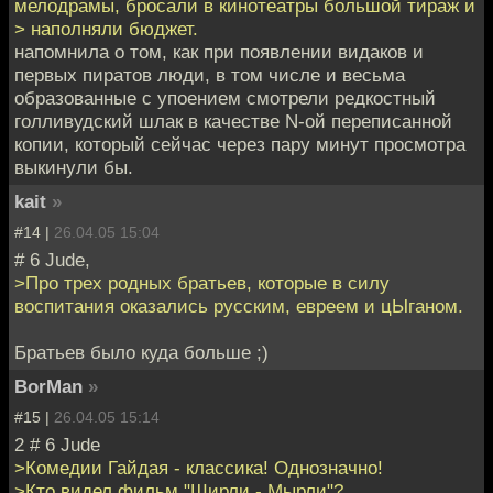
мелодрамы, бросали в кинотеатры большой тираж и
> наполняли бюджет.
напомнила о том, как при появлении видаков и
первых пиратов люди, в том числе и весьма
образованные с упоением смотрели редкостный
голливудский шлак в качестве N-ой переписанной
копии, который сейчас через пару минут просмотра
выкинули бы.
kait
»
#14 |
26.04.05 15:04
# 6 Jude,
>Про трех родных братьев, которые в силу
воспитания оказались русским, евреем и цЫганом.
Братьев было куда больше ;)
BorMan
»
#15 |
26.04.05 15:14
2 # 6 Jude
>Комедии Гайдая - классика! Однозначно!
>Кто видел фильм "Ширли - Мырли"?