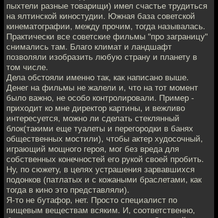
пыхтели разные товарищи) имел счастье трудиться
на ялтинской киностудии. Южная база советской
кинематографии, между прочим, тогда называлась.
Практически все советские фильмы "про заграницу"
снимались там. Благо климат и ландшафт
позволяли изобразить любую страну и планету в
том числе.
Дела обстояли именно так, как написано выше.
Денег на фильмы не жалели и, что на тот момент
было важно, не особо контролировали. Пример -
приходит ко мне директор картины, и вежливо
интересуется, можно ли сделать стеклянный
блок(такими еще туалеты и перегородки в банях
общественных мостили), чтобы актер худосочный,
играющий мощного героя, мог без вреда для
собственных конечностей его рукой своей пробить.
Ну, по сюжету, в целях устрашения зарвавшихся
подонков (патлатых и с кожаными браслетами, как
тогда в кино это представляли).
Я-то не бутафор, нет. Просто специалист по
пищевым веществам всяким. И, соответственно,