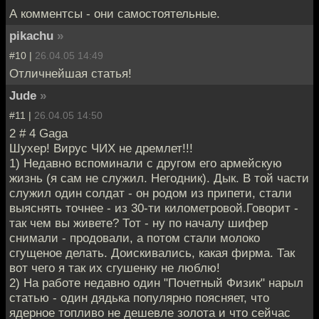
А комментсы - они самостоятельные.
pikachu
»
#10 |
26.04.05 14:49
Отличнейшая статья!
Jude
»
#11 |
26.04.05 14:50
2 # 4 Gaga
Шухер! Вирус ЧИХ не дремлет!!!
1) Недавно вспоминали с другом его армейскую
жизнь (я сам не служил. Негодник). Дык. В той части
служил один солдат - он родом из припети, стали
выяснять точнее - из 30-ти километровой.Говорит -
так чем вы живете? Тот - ну по началу шифер
снимали - продовали, а потом стали молоко
сгущеное делать. Доискивались, какая фирма. Так
вот чего я так их сгушенку не люблю!
2) На работе недавно один "Почетный Физик" нарыл
статью - один дядька популярно поясняет, что
ядерное топливо не дешевле золота и что сейчас