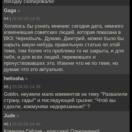
походку скопировали!
Gaga
»
#4 |
26.04.05 14:35
Хотелось бы узнать мнение: сегодня дата, немного
изменившая советских людей, которая показана в
ВК3: Чернобыль. Думаю, Дмитрий, можно было бы
нарыть какую-нибудь правильную статью по этой
теме, тем более что проблема то не закрыта, и для
тебя, и для всех людей, переживших и
прочуствовавших это. Извини что не по теме, но
думаю что это актуально.
hellosha
»
#5 |
26.04.05 14:39
Goblin, неужели мало комментов на тему "Развалили
страну, гады!" и последующей грызни: "Чтоб вы
сдохли, коммуняки недорезанные!" ?
Jude
»
#6 |
26.04.05 14:40
Комедии Гайдая - классика! Однозначно!