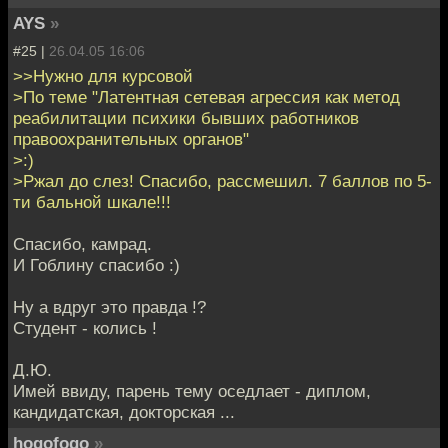
AYS
»
#25 |
26.04.05 16:06
>>Нужно для курсовой
>По теме "Латентная сетевая агрессия как метод
реабилитации психики бывших работников
правоохранительных органов"
>:)
>Ржал до слез! Спасибо, рассмешил. 7 баллов по 5-
ти бальной шкале!!!
Спасибо, камрад.
И Гоблину спасибо :)
Ну а вдруг это правда !?
Студент - колись !
Д.Ю.
Имей ввиду, парень тему оседлает - диплом,
кандидатская, докторская ...
hogofogo
»