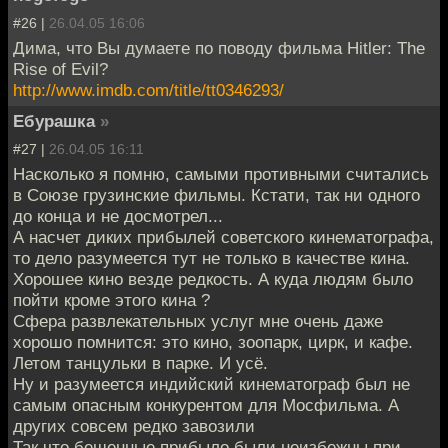
#26 |
26.04.05 16:06
Дима, что Вы думаете по поводу фильма Hitler: The
Rise of Evil?
http://www.imdb.com/title/tt0346293/
Ебурашка
»
#27 |
26.04.05 16:11
Насколько я помню, самыми противными считались
в Союзе грузинские фильмы. Кстати, так ни одного
до конца и не досмотрел...
А насчет диких прибылей советского кинематографа,
то дело разумеется тут не только в качестве кина.
Хорошее кино везде редкость. А куда людям было
пойти кроме этого кина ?
Сфера развлекательных услуг мне очень даже
хорошо помнится: это кино, зоопарк, цирк, и кафе.
Летом танцульки в парке. И усё.
Ну и разумеется индийский кинематограф был не
самым опасным конкурентом для Мосфильма. А
других совсем редко завозили
Так что бешенные прибыло были неизбежны при