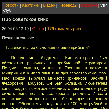
Новости
|
Картинки
|
Видео
|
Переводы
|
Магазин
|
VIP
клуб
Про советское кино
26.04.05 13:10
|
Goblin
|
176 комментариев
Познавательное:
-- Главной целью было извлечение прибыли?
-- Пополнение бюджета. Кинематограф был
абсолютно рыночной и прибыльной структурой.
Получив темплан, я шел в Госплан, а потом в
Минфин и выбивал лимит на производство фильмов.
Hас всегда выручал министр финансов Василий
Федорович Гарбузов. Он был большим любителем
кино. Когда он смотрел комедии, с ним в одном ряду
сидеть было нельзя: все кресла тряслись. И если
возникали сложности, он безоговорочно решал
вопрос. Обычно мы получали до 100 млн рублей в
год. Это было разрешение банку дать нам ссуду. Мы