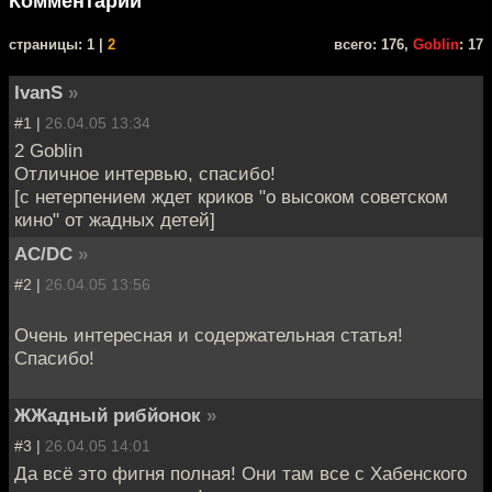
Комментарии
cтраницы: 1 |
2
всего: 176,
Goblin
: 17
IvanS
»
#1 |
26.04.05 13:34
2 Goblin
Отличное интервью, спасибо!
[с нетерпением ждет криков "о высоком советском
кино" от жадных детей]
AC/DC
»
#2 |
26.04.05 13:56
Очень интересная и содержательная статья!
Спасибо!
ЖЖадный рибйонок
»
#3 |
26.04.05 14:01
Да всё это фигня полная! Они там все с Хабенского