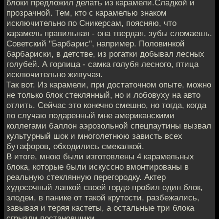
блоки предложил делать из карамели.Сладкой и
прозрачной. Тем, кто с карамелью знаком
исключительно по Сникерсам, поясняю, что
карамель правильная - она твердая, зубы сломаешь.
Советский "Барбарис", например. Половинкой
барбариски, в детстве, из рогатки добывал лесных
голубей. А горлица - самка голубя лесного, птица
исключительно живучая.
Так вот. Из карамели, при достаточном опыте, можно
не только блок стеклянный, но и лобовуху на авто
отлить. Сейчас это конечно смешно, но тогда, когда
по случаю подаренный мне американскими
коллегами баллон аэрозольной спецпаутины вызвал
культурный шок и многолетнюю зависть всех
бутафоров, обходились смекалкой.
В итоге, мною были изготовлены 4 карамельных
блока, которые были искуссно вмонтированы в
реальную стеклянную перегородку. Актер
худосочный лапкой своей гордо пробил один блок,
злодеи, в панике от такой крутости, разбежались,
завывая и теряя кастеты, а остальные три блока
сгрызли постановщики.