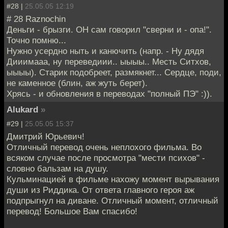
#28 |
25.05.05 12:19
# 28 Raznochin
Деньги - брызги. ОН сам говорил "сверни и - опа!".
Точно помню...
Нужно усердно ныть и канючить (напр. - Ну дядя
Дииимааа, ну переведиии.. ыыыы.. Месть Ситхов,
ыыыы). Старик подобреет, размякнет... Сердце, поди,
не каменное (блин, аж жуть берет).
Хрясь - и обновления в переводах "полный ПЭ" :)).
Alukard
»
#29 |
25.05.05 15:37
Дмитрий Юрьевич!
Отличный перевод очень неплохого фильма. Во
всяком случае после просмотра "мести психов" -
словно бальзам на душу.
Кульминацией в фильме нахожу момент вырывания
души из Риддика. От ответа главного героя аж
подпрыгнул на диване. Отличный момент, отличный
перевод! Большое Вам спасибо!