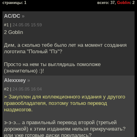
cтраницы: 1
всего: 37,
Goblin
: 2
AC/DC
»
#1 |
24.05.05 15:59
2 Goblin
Дим, а сколько тебе было лет на момент создания
логотипа "Полный "Пэ"?
Просто на нем ты выглядишь помоложе
(значительно) :)!
Alexxxey
»
#2 |
24.05.05 16:04
> Закуплен для коллекционного издания у другого
правообладателя, поэтому только перевод
наздмозгов.
э-э-э... а правильный перевод второй (третьей
дорожкой) к этим изданиям нельзя прикручивать?
или уже готовые диски покупались?