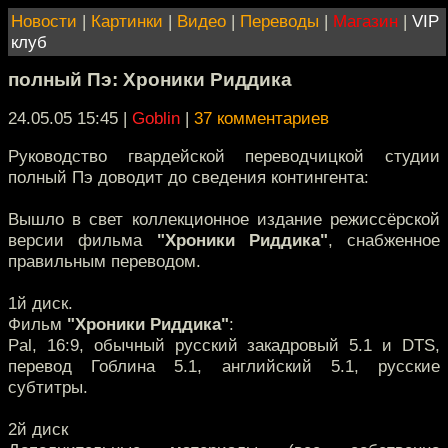
Новости
|
Картинки
|
Видео
|
Переводы
|
Магазин
|
VIP
клуб
полный Пэ: Хроники Риддика
24.05.05 15:45
|
Goblin
|
37 комментариев
Руководство гвардейской переводчицкой студии
полный Пэ доводит до сведения контингента:
Вышло в свет коллекционное издание режиссёрской
версии фильма
"Хроники Риддика"
, снабженное
правильным переводом.
1й диск.
Фильм
"Хроники Риддика"
:
Pal, 16:9, обычный русский закадровый 5.1 и DTS,
перевод Гоблина 5.1, английский 5.1, русские
субтитры.
2й диск