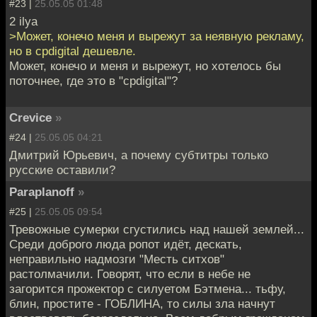
#23 |
25.05.05 01:48
2 ilya
>Может, конечо меня и вырежут за неявную рекламу,
но в cpdigital дешевле.
Может, конечо и меня и вырежут, но хотелось бы
поточнее, где это в "cpdigital"?
Crevice
»
#24 |
25.05.05 04:21
Дмитрий Юрьевич, а почему субтитры только
русские оставили?
Paraplanoff
»
#25 |
25.05.05 09:54
Тревожные сумерки сгустились над нашей землей...
Среди доброго люда ропот идёт, дескать,
неправильно надмозги "Месть ситхов"
растолмачили. Говорят, что если в небе не
загорится прожектор с силуетом Бэтмена... тьфу,
блин, простите - ГОБЛИНА, то силы зла начнут