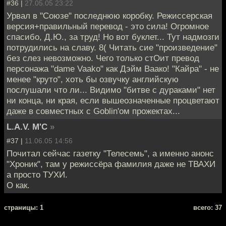
#36 |
27.05.05 23:22
Урвал в "Союзе" последнюю коробку. Режиссерская
версия+правильный перевод - это сила! Огромное
спасибо, Д.Ю., за труд! Но вот буклет... Тут надмозги
потрудились на славу. 8( Читать сие "произведение"
без слез невозможно. Чего только стОит превод
персонажа "dame Vaako" как Дэйм Ваако! "Кайра" - не
менее "круто", хоть бы озвучку английскую
послушали что ли... Видимо "битве с дураками" нет
ни конца, ни края, если вышеозначенные процветают
даже в совместных с Goblin'ом прожектах...
L.A.V. M'C
»
#37 |
11.06.05 14:56
Почитал сейчас газетку "Телесемь", а именно анонс
"Хроник", там у режиссёра фамилия даже не ТВАХИ
а просто ТУХИ.
О как.
cтраницы: 1
всего: 37