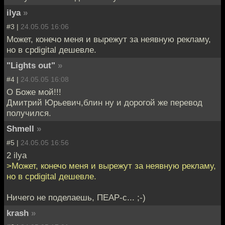
ilya
»
#3 |
24.05.05 16:06
Может, конечо меня и вырежут за неявную рекламу,
но в cpdigital дешевле.
"Lights out"
»
#4 |
24.05.05 16:08
О Боже мой!!!
Дмитрий Юрьевич,блин ну и дорогой же перевод
получился.
Shmell
»
#5 |
24.05.05 16:56
2 ilya
>Может, конечо меня и вырежут за неявную рекламу,
но в cpdigital дешевле.
Ничего не поделаешь, ПЕАР-с... ;-)
krash
»