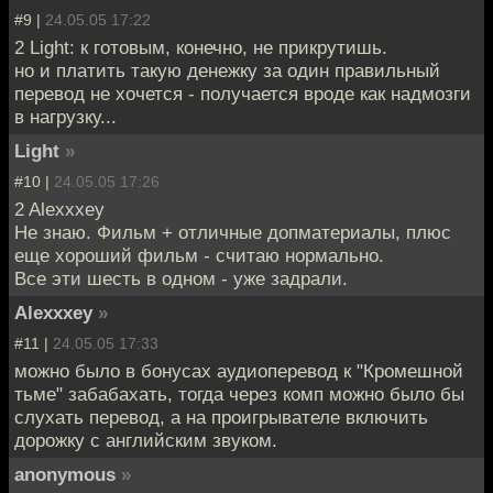
#9 |
24.05.05 17:22
2 Light: к готовым, конечно, не прикрутишь.
но и платить такую денежку за один правильный
перевод не хочется - получается вроде как надмозги
в нагрузку...
Light
»
#10 |
24.05.05 17:26
2 Alexxxey
Не знаю. Фильм + отличные допматериалы, плюс
еще хороший фильм - считаю нормально.
Все эти шесть в одном - уже задрали.
Alexxxey
»
#11 |
24.05.05 17:33
можно было в бонусах аудиоперевод к "Кромешной
тьме" забабахать, тогда через комп можно было бы
слухать перевод, а на проигрывателе включить
дорожку с английским звуком.
anonymous
»