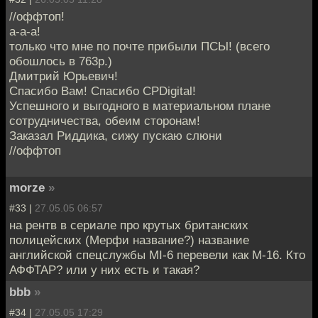
//оффтоп!
а-а-а!
только что мне по почте прибыли ПСЫ! (всего
обошлось в 763р.)
Дмитрий Юрьевич!
Спасибо Вам! Спасибо СPDigital!
Успешного и выгодного в материальном плане
сотрудничества, обеим сторонам!
Заказал Риддика, сижу пускаю слюни
//оффтоп
morze
»
#33 |
27.05.05 06:57
на рентв в сериале про крутых британских
полицейских (Мерфи название?) название
английской спецслужбы MI-6 перевели как М-16. Кто
АФФТАР? или у них есть и такая?
bbb
»
#34 |
27.05.05 17:29