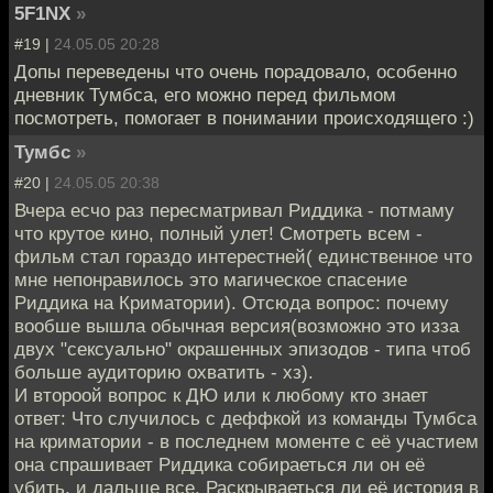
5F1NX
»
#19 |
24.05.05 20:28
Допы переведены что очень порадовало, особенно
дневник Тумбса, его можно перед фильмом
посмотреть, помогает в понимании происходящего :)
Тумбс
»
#20 |
24.05.05 20:38
Вчера есчо раз пересматривал Риддика - потмаму
что крутое кино, полный улет! Смотреть всем -
фильм стал гораздо интерестней( единственное что
мне непонравилось это магическое спасение
Риддика на Криматории). Отсюда вопрос: почему
вообше вышла обычная версия(возможно это изза
двух "сексуально" окрашенных эпизодов - типа чтоб
больше аудиторию охватить - хз).
И второой вопрос к ДЮ или к любому кто знает
ответ: Что случилось с деффкой из команды Тумбса
на криматории - в последнем моменте с её участием
она спрашивает Риддика собираеться ли он её
убить, и дальше все. Раскрываеться ли её история в