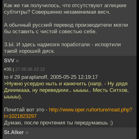
Как же так получилось, что отсутствуют аглицкие
субтитры? Совершенно незаменимая весч.
А обычный русский перевод производители могли
бы оставить с чистой совестью себе.
З.Ы. И здесь надмозги поработали - испортили
такой хороший диск.
SVV
»
#35 |
27.05.05 22:12
to # 29 paraplanoff, 2005-05-25 12:19:17
>Нужно усердно ныть и канючить (напр. - Ну дядя
Дииимааа, ну переведиии.. ыыыы.. Месть Ситхов,
ыыыы).
Почитай вот это -
http://www.oper.ru/torture/read.php?
t=1021823297
Думаю, после прочтения ты передумаешь :)
St.Alker
»