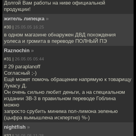
Долгой Вам работы на ниве официальной
продукции!
житель липецка
»
#30 |
25.05.05 16:25
в одном магазине обнаружен ДВД похождения
уолеса и громита в переводе ПОЛНЫЙ ПЭ
Raznochin
»
#31 |
26.05.05 05:44
# 29 paraplanoff
Согласный ;-)
Ещё может помочь обращение напрямую к товарищу
Лукасу Д.
Он очень сильно любит деньги, а на специальном
издании ЗВ-3 в правильном переводе Гоблина
можно
запросто срубить минима пол-лимона зеленью
(цыфра вымышлена искпертно) %-)
nightfish
»
#32 |
26.05.05 11:28