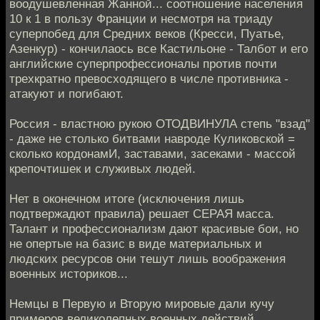
воодушевленная Жанной... соотношение населения
10 к 1 в пользу Франции и несмотря на триаду
суперпобед для Средних веков (Кресси, Пуатье,
Азенкур) - кончилаось все Кастильоне - Талбот и его
английские суперпрофессионалы против почти
трехкратно превосходящего в числе противника -
атакуют и погибают.
Россия - властною рукою ОТОДВИНУЛА степь "взад"
- даже не столько битвами навроде Куликовской =
сколько кордонамИ, заставами, засеками - массой
крепочтишек и служивых людей.
Нет в оконечном итоге (исключения лишь
подтвержадют правила) решает СЕРАЯ масса.
Талант и профессионализм дают красивые бои, но
не опертые на базис в виде материальных и
людских ресурсов они тешут лишь воображения
военных историков...
Немцы в Первую и Вторую мировые дали кучу
примеров великолепных военных действий