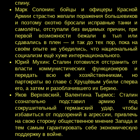
спину.
Марк Солонин: бойцы и офицеры Красной
Армии страстно желали поражения большевиков
и поэтому охотно бросали исправные танки и
самолёты, отступали без видимых причин, при
первой возможности бежали в тыл или
сдавались в плен — и так до тех пор, пока на
своём опыте не убедились, что национальный
социализм ещё хуже интернационального.
Юрий Мухин: Сталин готовился отстранить от
власти коммунистических функционеров и
передать всю её хозяйственникам, но
партократы во главе с Хрущёвым убили сперва
его, а затем и разоблачившего их Берию.
Яков Верховский, Валентина Тырмос: Сталин
сознательно подставил армию под
сокрушительный германский удар, чтобы
избавиться от подозрений в агрессии, привлечь
на свою сторону общественное мнение Запада и
тем самым гарантировать себе экономическую
поддержку в войне.