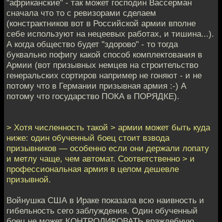
"африканские" - так может господин Вассерман
сначала что то с ревизорами сделаем
(констрактников вот в Российской армии вполне
себе используют на нецеевых работах, и тишина...).
А когда общество будет "здорово" - то тогда
буквально пофигу какой способ комплектования в
Армии (вот призывных немцев на строительство
генеральских сортиров например не гоняют - и не
потому что в Германии призывная армия :-) А
потому что государство ПОКА в ПОРЯДКЕ).
> Хотя численность такой > армии может быть куда
ниже: один обученный боец стоит взвода
призывников — особенно если они держали лопату
и метлу чаще, чем автомат. Соответственно > и
профессиональная армия в целом дешевле
призывной.
Войнушка США в Ираке показала всю наивность и
гибельность сего заблуждения. Один обученный
боец не может КОНТРОЛИРОВАТЬ враждебную