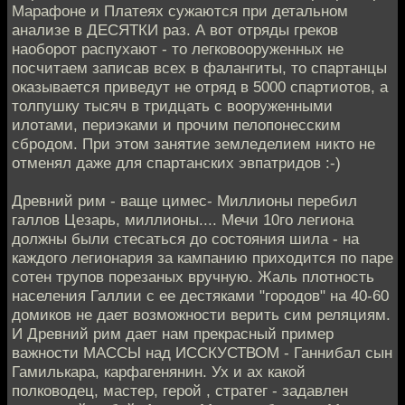
Марафоне и Платеях сужаются при детальном
анализе в ДЕСЯТКИ раз. А вот отряды греков
наоборот распухают - то легковооруженных не
посчитаем записав всех в фалангиты, то спартанцы
оказывается приведут не отряд в 5000 спартиотов, а
толпушку тысяч в тридцать с вооруженными
илотами, периэками и прочим пелопонесским
сбродом. При этом занятие земледелием никто не
отменял даже для спартанских эвпатридов :-)
Древний рим - ваще цимес- Миллионы перебил
галлов Цезарь, миллионы.... Мечи 10го легиона
должны были стесаться до состояния шила - на
каждого легионария за кампанию приходится по паре
сотен трупов порезаных вручную. Жаль плотность
населения Галлии с ее дестяками "городов" на 40-60
домиков не дает возможности верить сим реляциям.
И Древний рим дает нам прекрасный пример
важности МАССЫ над ИССКУСТВОМ - Ганнибал сын
Гамилькара, карфагенянин. Ух и ах какой
полководец, мастер, герой , стратег - задавлен