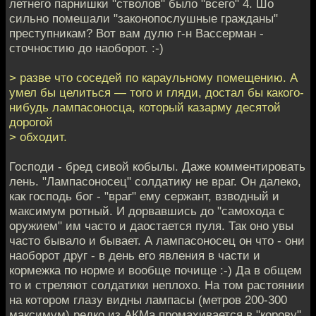
летнего парнишки "стволов" было "всего" 4. Шо
сильно помешали "законопослушные гражданы"
преступникам? Вот вам дулю г-н Вассерман -
сточностию до наоборот. :-)
> разве что соседей по караульному помещению. А
умел бы целиться — того и гляди, достал бы какого-
нибудь лампасоносца, который казарму десятой
дорогой
> обходит.
Господи - бред сивой кобылы. Даже комментировать
лень. "Лампасоносец" солдатику не враг. Он далеко,
как господь бог - "враг" ему сержант, взводный и
максимум ротный. И дорвавшись до "самохода с
оружием" им часто и даостается пуля. Так оно увы
часто бывало и бывает. А лампасоносец он что - они
наоборот друг - в день его явления в части и
кормежка по норме и вообще почище :-) Да в общем
то и стреляют солдатики неплохо. На том растоянии
на котором глазу видны лампасы (метров 200-300
максимум) редко из АКМа промахивается в "корову"