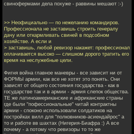
свинофермами дела похуже - раввины мешают :-)
>> Неофициально — по нежеланию командиров.
Профессионала не заставишь строить генералу
дачу или откармливать свиней в подсобном
хозяйстве. А если и
> заставишь, любой ревизор накажет: профессионал
оплачивается высоко — слишком дорого тратить его
время на неслужебные цели.
Фигня война главное маневры - все зависит ни от
ФОРМЫ армии, как все не хотят это понять. Они
зависят от общего состояния государства - как в
государстве так и в армии - армия слепок общества.
ТЕ же латиноамериканские и африканские страны
где были "пофессиональные" читай контрактны
армии - споконо использовали солдатиков на
постройках вилл для "полковников-асиендайрос" а
то и работе вв шахтах (Нигерия-Биафра :) А все
почему - а потому что ревизоры то то же