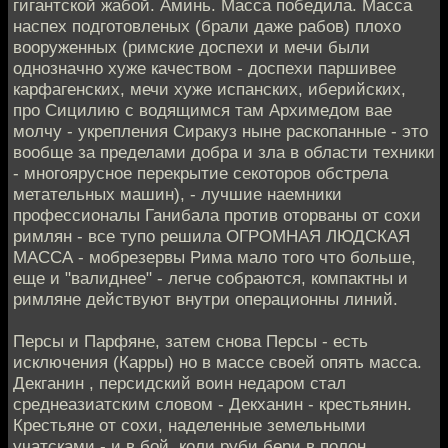
гигантской жабой. Аминь. Масса победила. Масса
наспех подготовленых (брали даже рабов) плохо
вооруженных (римские доспехи и мечи были
однозначно хуже качеством - доспехи паршивее
карфагенских, мечи хуже испанских, иберийских,
про Сицилию с водящимся там Архимедом вае
молчу - укрепления Сиракуз ныне раскопанные - это
вообще за пределами добра и зла в области техники
- многоярусное перекрытие секоторов обстрела
метательных машин), - лучшие наемники
профессионалы Ганибала против оторваны от сохи
римлян - все тупо решила ОГРОМНАЯ ЛЮДСКАЯ
МАССА - мобрезервы Рима мало того что больше,
еще и "валиднее" - легче собраются, компактны и
римляне действуют внутри операционны линий.
Персы и Парфяне, затем снова Персы - есть
исключения (Карры) но в массе своей опять масса.
Декганин , персидский воин недаром стал
среднеазиатским словом - Декханин - крестьянин.
Крестьяне от сохи, наделенные земельными
учатсками - и в бой, коли руби бери в полон.