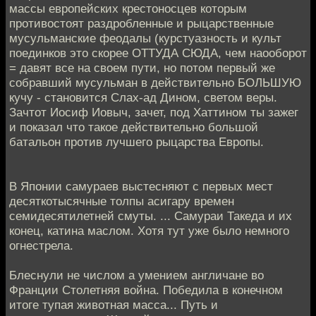
массы европейских крестоносцев которым
противостоят раздробленные и рыцарственные
мусульманские феодалы (курстуазность и культ
поединков это скорее ОТТУДА СЮДА, чем наооборот
= давят все на своем пути, но потом первый же
собравший мусульман в действительно БОЛЬШУЮ
кучу - становится Слах-ад Дином, светом веры.
Зачтот Иосиф Иовыч, зачет, под Хаттином ты зажег
и показал что такое действительно большой
батальон против лучшего рыцарства Европы.
В Японии самураев выстесняют с первых мест
десяткотысячные толпы асигару времен
семидесятилетней смуты. ... Самураи Такеда и их
конец, катина маслом. Хотя тут уже было немного
огнестрела.
Блеснули не числом а умением англичане во
Франции Столетняя война. Победила в конечном
итоге тупая животная масса... Путь и