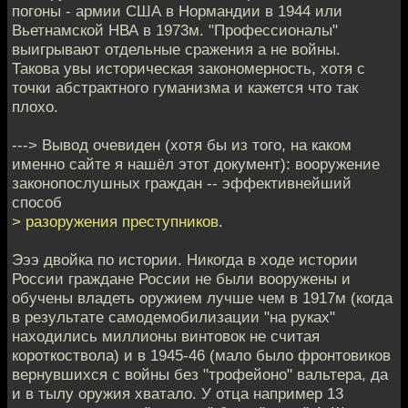
погоны - армии США в Нормандии в 1944 или
Вьетнамской НВА в 1973м. "Профессионалы"
выигрывают отдельные сражения а не войны.
Такова увы историческая закономерность, хотя с
точки абстрактного гуманизма и кажется что так
плохо.
---> Вывод очевиден (хотя бы из того, на каком
именно сайте я нашёл этот документ): вооружение
законопослушных граждан -- эффективнейший
способ
> разоружения преступников.
Эээ двойка по истории. Никогда в ходе истории
России граждане России не были вооружены и
обучены владеть оружием лучше чем в 1917м (когда
в результате самодемобилизации "на руках"
находились миллионы винтовок не считая
короткоствола) и в 1945-46 (мало было фронтовиков
вернувшихся с войны без "трофейоно" вальтера, да
и в тылу оружия хватало. У отца например 13