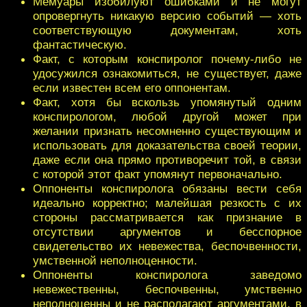
Мемуары изобилуют ошибками и не могут
опровергнуть никакую версию событий — хоть
соответствующую документам, хоть
фантастическую.
Факт, с которым конспиролог почему-либо не
удосужился ознакомиться, не существует, даже
если известен всем его оппонентам.
Факт, хотя бы вскользь упомянутый одним
конспирологом, любой другой может при
желании признать несомненно существующим и
использовать для доказательства своей теории,
даже если она прямо противоречит той, в связи
с которой этот факт упомянут первоначально.
Оппоненты конспиролога обязаны вести себя
идеально корректно; малейшая резкость с их
стороны рассматривается как признание в
отсутствии аргументов и бесспорное
свидетельство их невежества, беспочвенности,
умственной неполноценности.
Оппоненты конспиролога заведомо
невежественны, беспочвенны, умственно
неполноценны и не располагают аргументами, в