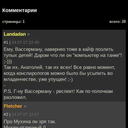
Комментарии
cтраницы: 1
всего: 28
Landadan
»
#1 |
24.07.07 22:40
Ему, Вассерману, навернео тоже в кайф позлить
тупых детей! Даром что ли он "компьютер на танке"!
;-)))
Так их, Анатолий, так их всех! Все равно момент,
когда конспирологов можно было бы усыпить во
младенчестве, уже упущен! ;-)
-
P.S. Г-ну Вассерману - респект! Как по полочкам
разложил.
Fletcher
»
#2 |
24.07.07 22:57
Про Мухина он зря так.
Мухин отличный !!