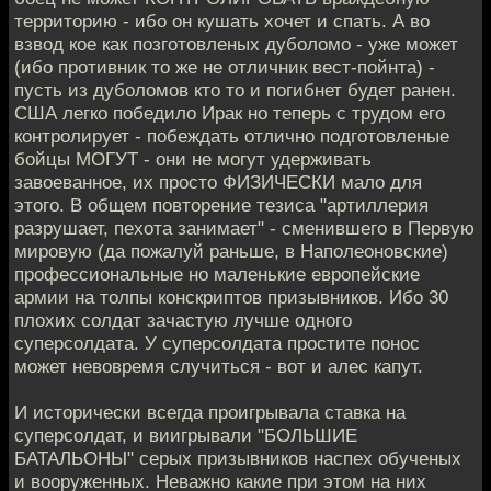
территорию - ибо он кушать хочет и спать. А во
взвод кое как позготовленых дуболомо - уже может
(ибо противник то же не отличник вест-пойнта) -
пусть из дуболомов кто то и погибнет будет ранен.
США легко победило Ирак но теперь с трудом его
контролирует - побеждать отлично подготовленые
бойцы МОГУТ - они не могут удерживать
завоеванное, их просто ФИЗИЧЕСКИ мало для
этого. В общем повторение тезиса "артиллерия
разрушает, пехота занимает" - сменившего в Первую
мировую (да пожалуй раньше, в Наполеоновские)
профессиональные но маленькие европейские
армии на толпы конскриптов призывников. Ибо 30
плохих солдат зачастую лучше одного
суперсолдата. У суперсолдата простите понос
может невовремя случиться - вот и алес капут.
И исторически всегда проигрывала ставка на
суперсолдат, и виигрывали "БОЛЬШИЕ
БАТАЛЬОНЫ" серых призывников наспех обученых
и вооруженных. Неважно какие при этом на них