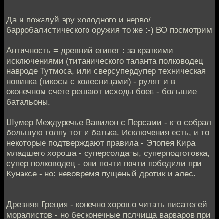
Да и пожалуй эру холодного и нерво/
барробалистического оружия то же :-) ВО посмотрим
Античность = древний египет : за краткими
исключениями (титанического таланта полководец
навроде Тутмоса, или сверсупердупер техническая
новинка (гикосы с колесницами) - рулят и в
оконечном счете решают исходы боев - большие
батальоны.
Шумер Междуречье Вавилон с Персами - кто собрал
большую толпу тот и батька. Исключения есть, и то
некоторые подтверждают правила - Эпопея Кира
младшего хороша - суперсолдаты, суперподготовка,
супер полководец - они почти почти победили при
Кунаксе - но: невовремя пущеный дротик и алес.
Древняя Греция - конечно хорошо читать писателей
моралистов - но бесконечные полчища варваров при