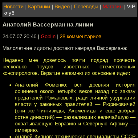
Новости
|
Картинки
|
Видео
|
Переводы
|
Магазин
|
VIP
клуб
Анатолий Вассерман на линии
24.07.07 20:46
|
Goblin
|
28 комментариев
Малолетние идиоты достают камрада Вассермана:
Недавно мне довелось почти подряд прочесть
несколько трудов известных отечественных
конспирологов. Вкратце напомню их основные идеи:
Анатолий Фоменко: вся древняя история
сочинена около четырёх веков назад по заказу
предателей Романовых, ради личной узурпации
власти у законных правителей — Рюриковичей
(они же Чингизиды, Ахемениды и ещё добрая
сотня династий) — разваливших величайшую —
охватывающую Евразию и Северную Африку —
империю.
Андрей Купцов: технические специалисты СССР