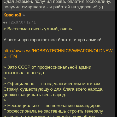
Сдал экзамен, получил права, оплатил госпошлину,
получил смарткарту - и работай на здоровье! ;-)
Квасной
»
#7 |
25.07.07 12:41
> Вассерман очень умный, очень
У него и про короткоствол богато, и про армию!
http://awas.ws/HOBBY/TECHNICS/WEAPON/OLDNEW
S.HTM
> Зато СССР от профессиональной армии
отказывался всегда.
>
> Официально — по идеологическим мотивам.
Страну, существующую для блага всего народа,
должен защищать весь народ.
>
> Неофициально — по нежеланию командиров.
Профессионала не заставишь строить генералу
дачу или откармливать свиней в подсобном