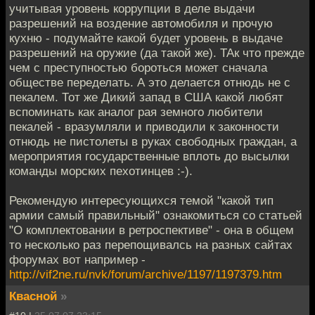
учитывая уровень коррупции в деле выдачи
разрешений на воздение автомобиля и прочую
кухню - подумайте какой будет уровень в выдаче
разрешений на оружие (да такой же). ТАк что прежде
чем с преступностью бороться может сначала
обществе переделать. А это делается отнюдь не с
пекалем. Тот же Дикий запад в США какой любят
вспоминать как аналог рая земного любители
пекалей - вразумляли и приводили к законности
отнюдь не пистолеты в руках свободных граждан, а
мероприятия государственные вплоть до высылки
команды морских пехотинцев :-).
Рекомендую интересующихся темой "какой тип
армии самый правильный" ознакомиться со статьей
"О комплектовании в ретроспективе" - она в общем
то несколько раз перепощивалсь на разных сайтах
форумах вот например -
http://vif2ne.ru/nvk/forum/archive/1197/1197379.htm
Квасной
»