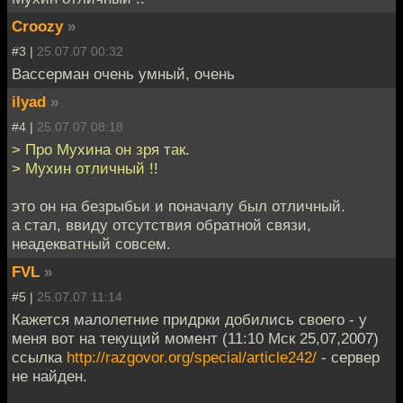
Croozy
»
#3 |
25.07.07 00:32
Вассерман очень умный, очень
ilyad
»
#4 |
25.07.07 08:18
> Про Мухина он зря так.
> Мухин отличный !!
это он на безрыбьи и поначалу был отличный.
а стал, ввиду отсутствия обратной связи,
неадекватный совсем.
FVL
»
#5 |
25.07.07 11:14
Кажется малолетние придрки добились своего - у
меня вот на текущий момент (11:10 Мск 25,07,2007)
ссылка
http://razgovor.org/special/article242/
- сервер
не найден.