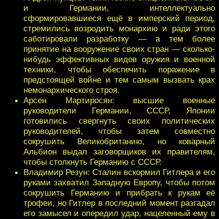
и Германии, интеллектуально
сформировавшиеся ещё в имперский период,
стремились возродить монархию и ради этого
саботировали разработку — а тем более
принятие на вооружение своих стран — сколько-
нибудь эффективных видов оружия и военной
техники, чтобы обеспечить поражение в
предстоящей войне и тем самым вызвать крах
немонархического строя.
Арсен Мартиросян: высшие военные
руководители Германии, СССР, Японии
готовились свергнуть своих политических
руководителей, чтобы затем совместно
сокрушить Великобританию, но коварный
Альбион выдал заговорщиков их правителям,
чтобы столкнуть Германию с СССР.
Владимир Резун: Сталин вскормил Гитлера и его
руками захватил Западную Европу, чтобы потом
сокрушить Германию и прибрать к рукам её
трофеи, но Гитлер в последний момент разгадал
его замысел и опередил удар, нацеленный ему в