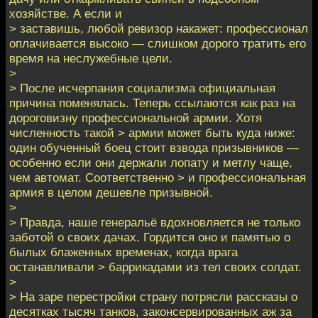
хозяйстве. А если и
> заставишь, любой ревизор накажет: профессионал
оплачивается высоко — слишком дорого тратить его
время на неслужебные цели.
>
> После исчерпания социализма официальная
причина поменялась. Теперь ссылаются как раз на
дороговизну профессиональной армии. Хотя
численность такой > армии может быть куда ниже:
один обученный боец стоит взвода призывников —
особенно если они держали лопату и метлу чаще,
чем автомат. Соответственно > и профессиональная
армия в целом дешевле призывной.
>
> Правда, наше генеральё вдохновляется не только
заботой о своих дачах. Гордится оно и памятью о
былых блаженных временах, когда врага
останавливали > баррикадами из тел своих солдат.
>
> На заре перестройки страну потрясли рассказы о
десятках тысяч танков, законсервированных аж за