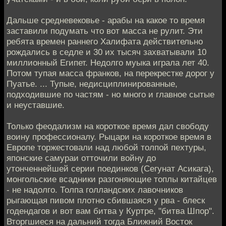
Дальше средневековье - арабы на какое то время
заставили подумать что вот масса не рулит. Эти
ребята времен раннего Халифата действительно
рождались в седле и 30 их тысяч захватывали 10
миллионный Египет. Недолго муыка играла лет 40.
Потом тупая масса франков, на перекрестке дорог у
Пуатье. ... Тупые, недисциплинированные,
подходившие по частям - но много и главное сытые
и неуставшие.
Только феодализм на короткое время дал свободу
воину профессионалу. Рыцари на короткое время в
Европе торжестовали над любой толпой пехтуры,
японские самураи отточили войну до
утонченнейшей серии поединков (Сегунат Асикага),
монгольские всадники разгоняющие топлы китайцев
- не надолго. Толпа голландских лавочников
рыгающая пивом плотно сбившаяся у рва - блеск
годендагов и вот вам битва у Куртре, "битва Шпор".
Вторгшиеся на дальний тогда Ближний Восток