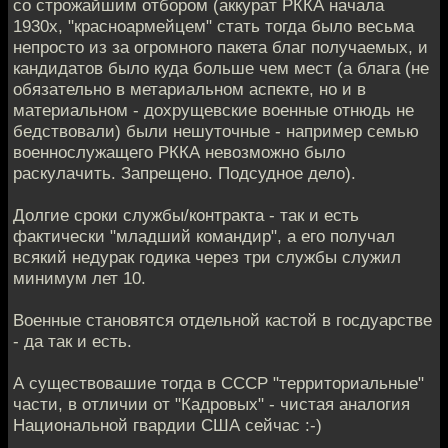
со строжайшим отбором (аккурат РККА начала
1930х, "красноармейцем" стать тогда было весьма
непросто из за огромного пакета благ получаемых, и
кандидатов было куда больше чем мест (а блага (не
обязательно в метариальном аспекте, но и в
материальном - дохрущевские военные отнюдь не
бедствовали) были нешуточные - например семью
военнослужащего РККА невозможно было
раскулачить. Запрещено. Подсудное дело).
Долгие сроки службы/контракта - так и есть
фактически "младший командир", а его получал
всякий недурак годика через три службы служил
минимум лет 10.
Военные становятся отдельной кастой в госдуарстве
- да так и есть.
А существовашие тогда в СССР "территориальные"
части, в отличии от "Кадровых" - чистая аналогия
Национальной гвардии США сейчас :-)