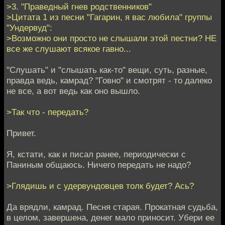
>3. "Праведный гнев родственников"
>Цитата 1 из песни "Гагарин, я вас любила" группы
"Ундервуд":
>Возможно они просто не слышали этой пестни? НЕ
все же слушают всякое гавно...
"Слушать" и "слышать как-то" вещи, суть, разные,
правда ведь, камрад? "Говно" и смотрят - то далеко
не все, а вот ведь как оно вышло.
>Так что - передать?
Привет.
Я, кстати, как и писал ранее, периодически с
Паниным общаюсь. Ничего передать не надо?
>Глядишь и с удервундовцев толк будет? Ась?
Да врядли, камрад. Песня старая. Прокатная судьба,
в целом, завершена, денег мало приносит. Убери ее