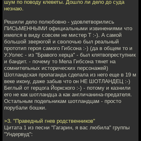
шум по поводу клеветы. Дошло ли дело до суда
незнаю.
Решили дело полюбовно - удовлетворились
ПИСЬМЕННЫМИ официальными извинениями что
имелся в виду совсем не мистер Т :-). А самой
большой зверюгой и сволочью был реальный
прототип героя самого Гибсона :-) (да в общем то и
У.Уолес - из "Бравого херца" - был клятвопреступник
и бандит. - почему то Мела Гибсона тянет на
сомнительных исторических персонажей)
Шотландская пропаганда сделала из него еще в 19 м
веке икону, даже забыв что он НЕ ШОТЛАНДЕЦ :-)
Беглый от герцога Йоркского :-) - потому и казнили
его не как шотландца а как англичанина-предателя.
Остальным подельникам шотландцам - просто
порубали бошки.
>3. "Праведный гнев родственников"
Цитата 1 из песни "Гагарин, я вас любила" группы
"Ундервуд":