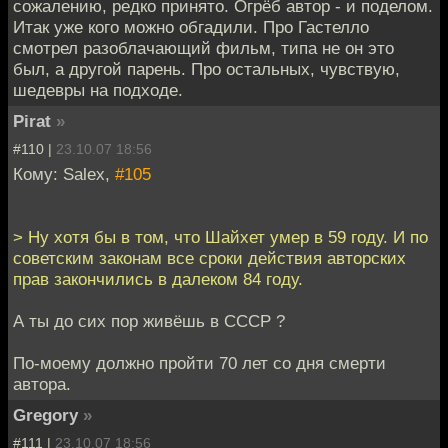
сожалению, редко принято. Огрёб автор - и поделом.
Итак уже кого можно обгадили. Про Гастелло
смотрел разоблачающий фильм, типа не он это
был, а другой парень. Про остальных, чувствую,
шедевры на подходе.
Pirat
»
#110 |
23.10.07 18:56
Кому: Salex,
#105
> Ну хотя бы в том, что Шайхет умер в 59 году. И по
советским законам все сроки действия авторских
прав закончились в далеком 84 году.
А ты до сих пор живёшь в СССР ?
По-моему должно пройти 70 лет со дня смерти
автора.
Gregory
»
#111 |
23.10.07 18:56