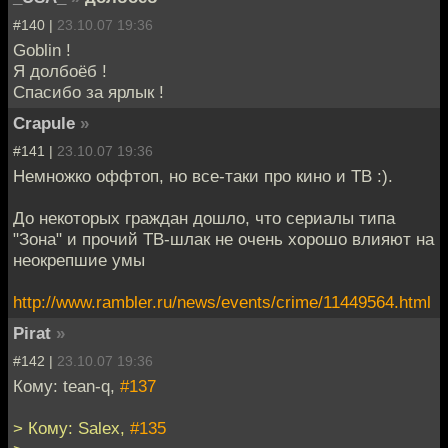
#140 |
23.10.07 19:36
Goblin !
Я долбоёб !
Спасибо за ярлык !
Crapule
»
#141 |
23.10.07 19:36
Немножко оффтоп, но все-таки про кино и ТВ :).
До некоторых граждан дошло, что сериалы типа
"Зона" и прочий ТВ-шлак не очень хорошо влияют на
неокрепшие умы
http://www.rambler.ru/news/events/crime/11449564.html
Pirat
»
#142 |
23.10.07 19:36
Кому: tean-q,
#137
> Кому: Salex,
#135