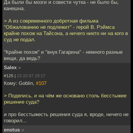
Да были бы мозги и совести чутка - не было бы,
канешна.
> А из современного добротная фильма
"Обжалованию не подлежит" - герой В. Рэймса
крайне похож на Тайсона, а ничего никто ни на кого в
суд не подал.
"Крайне похож" и "внук Гагарина" - немного разные
вещи, да ведь?
Salex
»
#125 |
23.10.07 19:17
Кому: Goblin,
#107
> Поделись, и на чём же основано столь бесстыжее
решение суда?
и про бесстыжесть решения суда я, вроде, ничего не
говорил...
enotus
»