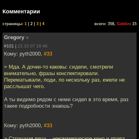
Комментарии
cтраницы:
1
| 2 |
3
|
4
всего: 358,
Goblin
: 15
Gregory
»
#101 |
23.10.07 18:46
Кому: pyth2000,
#33
> Мда. А дочки-то каковы: сидели, смотрели
внимательно, фразы конспектировали.
Перематывали, поди, по нескольку раз, ежели не
расслышат чего.
А ты видимо рядом с ними сидел в это время, раз
такие подробности знаешь?
Кому: pyth2000,
#33
> Страшная вещь - некоммерческое кино и права