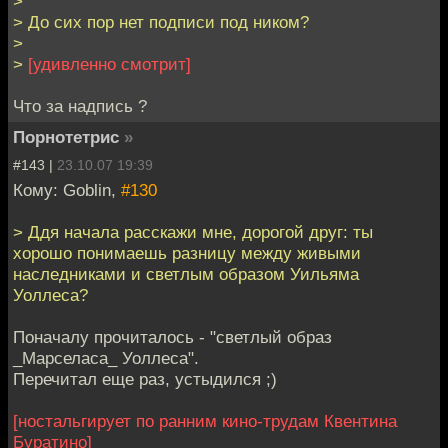
>
> До сих пор нет подписи под ником?
>
>
[удивленно смотрит]
Что за надпись ?
Порнотетрис
»
#143 |
23.10.07 19:39
Кому: Goblin,
#130
> Ддя начала расскажи мне, дорогой друг: ты
хорошо понимаешь разницу между живыми
наследниками и светлым образом Уильяма
Уоллеса?
Поначалу прочиталось - "светлый образ
_Марселаса_ Уоллеса".
Перечитал еще раз, устыдился ;)
[ностальгирует по ранним кино-трудам Квентина
Буратино]