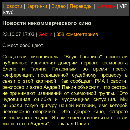
Новости
|
Картинки
|
Видео
|
Переводы
|
Магазин
|
VIP
клуб
Новости некоммерческого кино
23.10.07 17:03
|
Goblin
|
358 комментариев
С мест сообщают:
Создатели кинофильма "Внук Гагарина" принесли
публичные извинения дочерям первого космонавта
Елене и Галине Гагариным во время пресс-
конференции, посвященной судебному процессу в
связи с этой картиной. Как сообщает РИА Новости,
режиссер и актер Андрей Панин объяснил, что сестры
не принимают извинений от съемочной группы. "Это
чудовищная ошибка и чудовищная ситуация. Мы
выбрали такую фигуру нашей истории, имя которой
невозможно опорочить. Это доброе кино, которого
очень мало сегодня. И нам хочется извиниться, если
мы кого-то обидели", — сказал Панин.