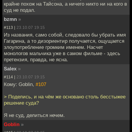
крайне похож на Тайсона, а ничего никто ни на кого в
суд не подал.
bzmn
»
#113 |
23.10.07 19:15
Из названия, само собой, следовало бы убрать имя
Гагарина, а то дизориентир получается, ощущается
злоупотребление громким именем. Насчет
монологов мальчика уже в самом фильме - здесь
претензия, правда, не ясна.
Salex
»
#114 |
23.10.07 19:15
Кому: Goblin,
#107
> Поделись, и на чём же основано столь бесстыжее
решение суда?
Я не суд, делиться нечем.
Goblin
»