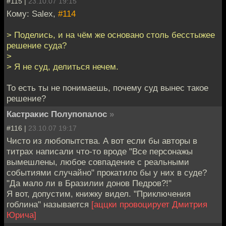
#115 |
23.10.07 19:15
Кому: Salex,
#114
> Поделись, и на чём же основано столь бесстыжее
решение суда?
>
> Я не суд, делиться нечем.
То есть ты не понимаешь, почему суд вынес такое
решение?
Кастракис Полупопалос
»
#116 |
23.10.07 19:17
Чисто из любопытства. А вот если бы авторы в
титрах написали что-то вроде "Все персонажы
вымешлены, любое совпадение с реальными
событиями случайно" прокатило бы у них в суде?
"Да мало ли в Бразилии донов Педров?!"
Я вот, допустим, книжку видел. "Приключения
гоблина" называется
[аццки провоцирует Дмитрия
Юрича]