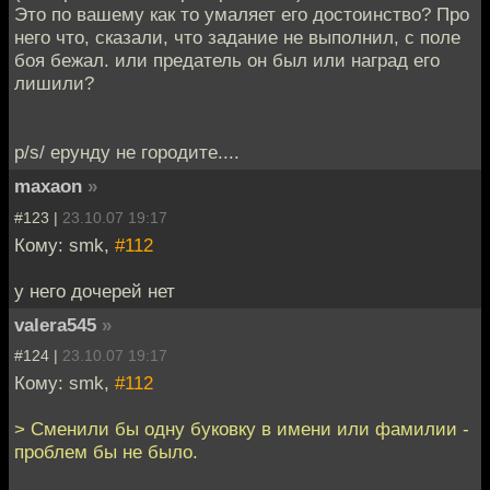
Это по вашему как то умаляет его достоинство? Про
него что, сказали, что задание не выполнил, с поле
боя бежал. или предатель он был или наград его
лишили?
p/s/ ерунду не городите....
maxaon
»
#123 |
23.10.07 19:17
Кому: smk,
#112
у него дочерей нет
valera545
»
#124 |
23.10.07 19:17
Кому: smk,
#112
> Сменили бы одну буковку в имени или фамилии -
проблем бы не было.