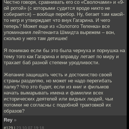
Честно говоря, сравнивать его со «Сволочами» и «9-
ой ротой» (с которыми судится вроде никто не
собирается) – вообще перебор. Ну, бегает там какой-
то негр и утверждает что внук Гагарина. И чего
теперь? Может еще из «Золотого Теленка» все
упоминания лейтенанта Шмидта вырежем – вон,
сколько у него там детишек!
Я понимаю если бы это была чернуха и порнушка на
тему того как Гагарина и вправду летает по миру и
трахает баб разной степени уродливости.
Желание защищать честь и достоинство своей
страны разделяю, но может не надо перегибать
палку? Что это будет, если из книг и фильмов
начать вымарывать имена и фамилии всех
исторических деятелей или видных людей, чьи
потомки не согласны с подобной трактовкой их
образов?
Rey
»
#129 |
23.10.07 19:18