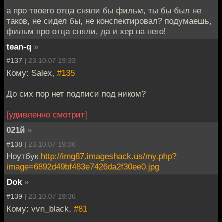
а про твоего отца сняли бы фильм, ты бы был не
таков, не сидел бы, не конспектировал? подумаешь,
фильм про отца сняли, да и хер на него!
tean-q
»
#137 |
23.10.07 19:33
Кому: Salex,
#135
До сих пор нет подписи под ником?
[удивленно смотрит]
021й
»
#138 |
23.10.07 19:36
Ноутбук
http://img87.imageshack.us/my.php?
image=6892d49bf483e7426da2f30ee0.jpg
Dok
»
#139 |
23.10.07 19:36
Кому: vvn_black,
#81