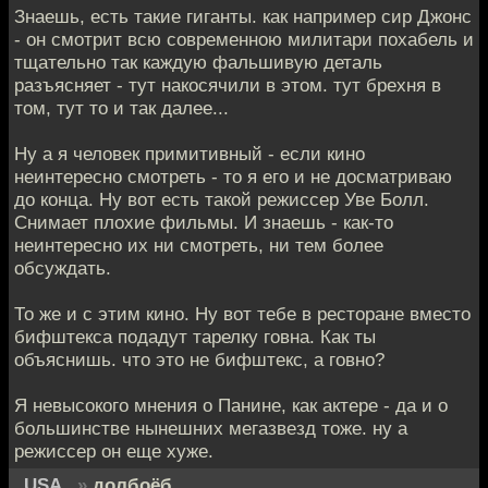
Знаешь, есть такие гиганты. как например сир Джонс
- он смотрит всю современною милитари похабель и
тщательно так каждую фальшивую деталь
разъясняет - тут накосячили в этом. тут брехня в
том, тут то и так далее...
Ну а я человек примитивный - если кино
неинтересно смотреть - то я его и не досматриваю
до конца. Ну вот есть такой режиссер Уве Болл.
Снимает плохие фильмы. И знаешь - как-то
неинтересно их ни смотреть, ни тем более
обсуждать.
То же и с этим кино. Ну вот тебе в ресторане вместо
бифштекса подадут тарелку говна. Как ты
объяснишь. что это не бифштекс, а говно?
Я невысокого мнения о Панине, как актере - да и о
большинстве нынешних мегазвезд тоже. ну а
режиссер он еще хуже.
_USA_
»
долбоёб