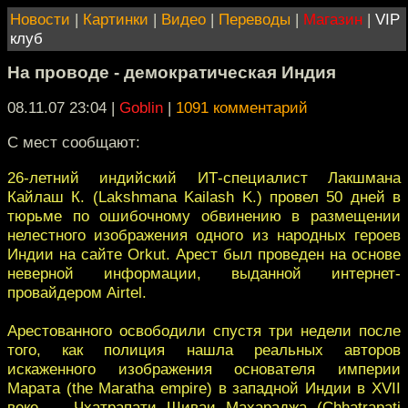
Новости
|
Картинки
|
Видео
|
Переводы
|
Магазин
|
VIP
клуб
На проводе - демократическая Индия
08.11.07 23:04
|
Goblin
|
1091 комментарий
С мест сообщают:
26-летний индийский ИТ-специалист Лакшмана
Кайлаш К. (Lakshmana Kailash K.) провел 50 дней в
тюрьме по ошибочному обвинению в размещении
нелестного изображения одного из народных героев
Индии на сайте Orkut. Арест был проведен на основе
неверной информации, выданной интернет-
провайдером Airtel.
Арестованного освободили спустя три недели после
того, как полиция нашла реальных авторов
искаженного изображения основателя империи
Марата (the Maratha empire) в западной Индии в XVII
веке — Чхатрапати Шиваи Махараджа (Chhatrapati