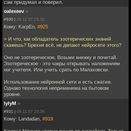
сам придумал и поверил.
oalexeev
»
#930 |
09.11.07 23:32
Кому: KarpEn,
#925
> И что, как обладатель эзотерических знаний
скажешь? Брехня всё, не делают нейросети этого?
Оно не эзотерическое. Возьми книжку и почитай.
Эзотерическое - это чакры открывать наложением
ног учителя. Или учить срать по Малаховски.
Использование нейронной сети и есть сжатие.
Однако технология неприменима на бытовом
уровне.
lylyM
»
#931 |
09.11.07 23:38
Кому: Landadan,
#919