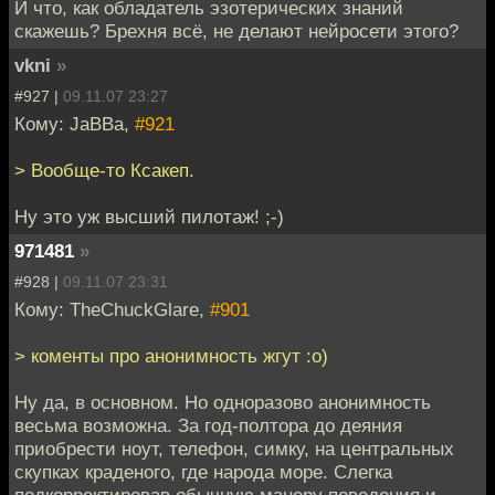
И что, как обладатель эзотерических знаний
скажешь? Брехня всё, не делают нейросети этого?
vkni
»
#927 |
09.11.07 23:27
Кому: JaBBa,
#921
> Вообще-то Ксакеп.
Ну это уж высший пилотаж! ;-)
971481
»
#928 |
09.11.07 23:31
Кому: TheChuckGlare,
#901
> коменты про анонимность жгут :о)
Ну да, в основном. Но одноразово анонимность
весьма возможна. За год-полтора до деяния
приобрести ноут, телефон, симку, на центральных
скупках краденого, где народа море. Слегка
подкорректировав обычную манеру поведения и