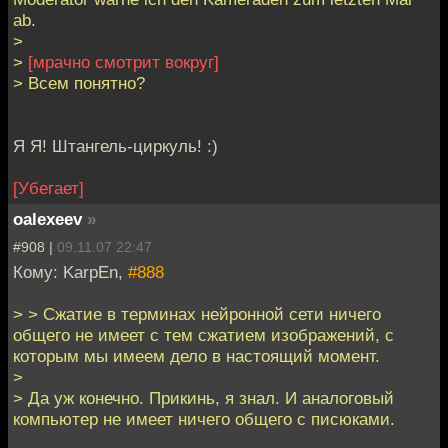
ab.
>
>
[мрачно смотрит вокруг]
> Всем понятно?
Я Я! Штангель-циркуль! :)
[Убегает]
oalexeev
»
#908 |
09.11.07 22:47
Кому: KarpEn,
#888
> > Сжатие в терминах нейронной сети ничего
общего не имеет с тем сжатием изображений, с
которым мы имеем дело в настоящий момент.
>
> Да уж конечно. Прикинь, я знал. И аналоговый
компьютер не имеет ничего общего с писюками.