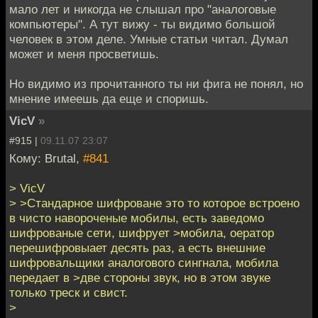
мало лет и никогда не слышал про "аналоговые
компьютеры". А тут вижу - ты видимо большой
человек в этом деле. Умные статьи читал. Думал
может и меня просветишь.
Но видимо из прочитанного ты ни фига не понял, но
мнение имеешь да еще и споришь.
VicV
»
#915 |
09.11.07 23:07
Кому: Brutal,
#841
> VicV
> >Стандарное шифроване это то которое встроено
в чисто навороченые мобилы, есть заведомо
шифрованые сети, шифрует >мобила, оератор
перешифровыает десять раз, а есть внешние
шифровальщики аналогового сингнала, мобила
передает в >две стороны звук, но в этом звуке
только треcк и свист.
>