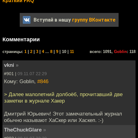
Краткий FAQ
Вступай в нашу
группу ВКонтакте
Комментарии
cтраницы:
1
|
2
|
3
|
4
...
8
|
9
| 10 |
11
всего: 1091,
Goblin
: 118
vkni
»
#901 |
09.11.07 22:29
Кому: Goblin,
#846
> Далее малолетний долбоёб, прочитавший две
заметки в журнале Хакер
Дмитрий Юрьевич! Этот замечательный журнал
обычно называют ХаСкер или Хаскеп. :-)
TheChuckGlare
»