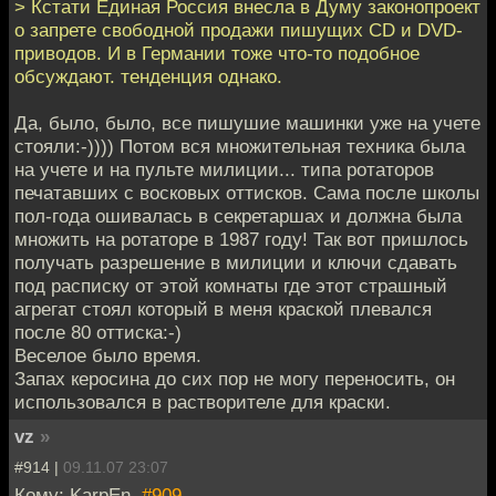
> Кстати Единая Россия внесла в Думу законопроект
о запрете свободной продажи пишущих CD и DVD-
приводов. И в Германии тоже что-то подобное
обсуждают. тенденция однако.
Да, было, было, все пишушие машинки уже на учете
стояли:-)))) Потом вся множительная техника была
на учете и на пульте милиции... типа ротаторов
печатавших с восковых оттисков. Сама после школы
пол-года ошивалась в секретаршах и должна была
множить на ротаторе в 1987 году! Так вот пришлось
получать разрешение в милиции и ключи сдавать
под расписку от этой комнаты где этот страшный
агрегат стоял который в меня краской плевался
после 80 оттиска:-)
Веселое было время.
Запах керосина до сих пор не могу переносить, он
использовался в растворителе для краски.
vz
»
#914 |
09.11.07 23:07
Кому: KarpEn,
#909