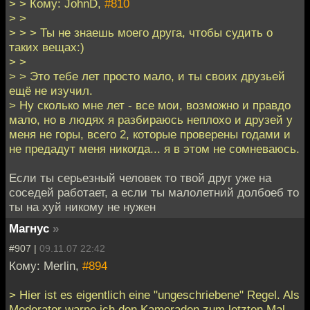
> > Кому: JohnD,
#810
> >
> > > Ты не знаешь моего друга, чтобы судить о
таких вещах:)
> >
> > Это тебе лет просто мало, и ты своих друзьей
ещё не изучил.
> Ну сколько мне лет - все мои, возможно и правдо
мало, но в людях я разбираюсь неплохо и друзей у
меня не горы, всего 2, которые проверены годами и
не предадут меня никогда... я в этом не сомневаюсь.
Если ты серьезный человек то твой друг уже на
соседей работает, а если ты малолетний долбоеб то
ты на хуй никому не нужен
Магнус
»
#907 |
09.11.07 22:42
Кому: Merlin,
#894
> Hier ist es eigentlich eine "ungeschriebene" Regel. Als
Moderator warne ich den Kameraden zum letzten Mal