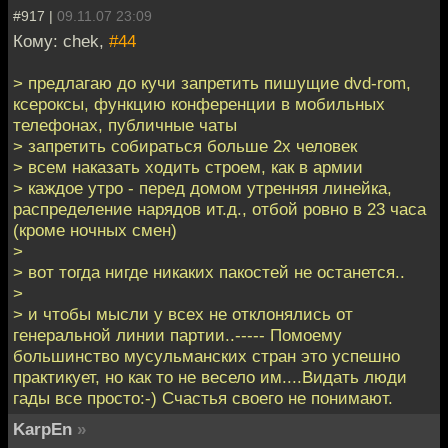
#917 |
09.11.07 23:09
Кому: chek,
#44
> предлагаю до кучи запретить пишущие dvd-rom,
ксероксы, функцию конференции в мобильных
телефонах, публичные чаты
> запретить собираться больше 2х человек
> всем наказать ходить строем, как в армии
> каждое утро - перед домом утренняя линейка,
распределение нарядов ит.д., отбой ровно в 23 часа
(кроме ночных смен)
>
> вот тогда нигде никаких пакостей не останется..
>
> и чтобы мысли у всех не отклонялись от
генеральной линии партии..----- Помоему
большинство мусульманских стран это успешно
практикует, но как то не весело им....Видать люди
гады все просто:-) Счастья своего не понимают.
KarpEn
»