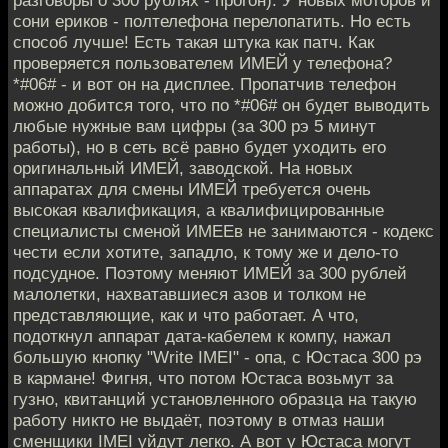
сони ериков - полтелефона перелопатить. Но есть
способ лучше! Есть такая штука как патч. Как
проверяется пользователем ИМЕЙ у телефона?
*#06# - и вот он на дисплее. Пропатчив телефон
можно добится того, что по *#06# он будет выводить
любые нужные вам цифры (за 300 рэ 5 минут
работы), но в сеть всё равно будет уходить его
оригинальный ИМЕЙ, заводской. На новых
аппаратах для смены ИМЕЙ требуется очень
высокая квалификация, а квалифицированные
специалисты сменой ИМЕЕв не занимаются - кодекс
чести если хотите, западло, к тому же и дело-то
подсудное. Поэтому меняют ИМЕЙ за 300 рублей
малолетки, нахватавшиеся азов и толком не
представляющие, как и что работает. А что,
подоткнул аппарат дата-кабелем к компу, нажал
большую кнопку "Write IMEI" - опа, с Юстаса 300 рэ
в кармане! Фигня, что потом Юстаса возьмут за
гузно, квитанций установленного образца на такую
работу никто не выдаёт, поэтому в отмаз наши
сменщики IMEI уйдут легко. А вот у Юстаса могут