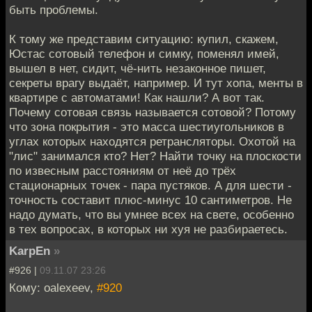
быть проблемы.
К тому же представим ситуацию: купил, скажем,
Юстас сотовый телефон и симку, поменял имей,
вышел в нет, сидит, чё-нить незаконное пишет,
секреты врагу выдаёт, например. И тут хопа, менты в
квартире с автоматами! Как нашли? А вот так.
Почему сотовая связь называется сотовой? Потому
что зона покрытия - это масса шестиугольников в
углах которых находятся ретрансляторы. Охотой на
"лис" занимался кто? Нет? Найти точку на плоскости
по извесным расстояниям от неё до трёх
стационарных точек - пара пустяков. А для шести -
точность составит плюс-минус 10 сантиметров. Не
надо думать, что вы умнее всех на свете, особенно
в тех вопросах, в которых ни хуя не разбираетесь.
KarpEn
»
#926 |
09.11.07 23:26
Кому: oalexeev,
#920