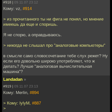
#918 |
09.11.07 23:12
Кому: vz,
#914
> из прочитанного ты ни фига не понял, но мнение
имеешь да еще и споришь.
Я не спорю, а оправдываюсь.
> никогда не слышал про "аналоговые компьютеры"
в смысле само словосочетание тебе слух режет? Ну
если его довольно широко употребляют, что ж
делать? Лучше "аналоговая вычислительная
машина"?
Landadan
»
#919 |
09.11.07 23:13
Кому: Merlin,
#894
> Кому: lylyM,
#887
>