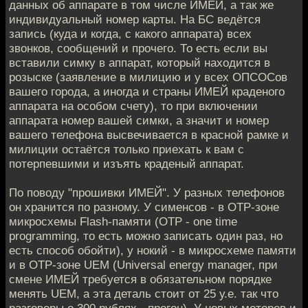
данных об аппарате в том числе ИМЕЙ, а так же
индивидуальный номер карты. На БС ведётся
запись (куда и когда, с какого аппарата) всех
звонков, сообщений и прочего. То есть если вы
вставили симку в аппарат, который находится в
розыске (заявление в милицию и у всех ОПСОСов
вашего города, а иногда и страны ИМЕЙ краденого
аппарата на особом счету), то при включении
аппарата номер вашей симки, а значит и номер
вашего телефона высвечивается в красной рамке и
милиции остаётся только приехать к вам с
потерпевшими и изъять краденый аппарат.
По поводу "прошивки ИМЕЙ". У разных телефонов
он хранится по разному. У сименсов - в OTP-зоне
микросхемы Flash-памяти (OTP - one time
programming, то есть можно записать один раз, но
есть способ обойти), у нокий - в микросхеме памяти
и в OTP-зоне UEM (Universal energy manager, при
смене ИМЕЙ требуется в обязательном порядке
менять UEM, а эта деталь стоит от 25 у.е. так что
разговоры о 300 рублях - прогон). У новых моторов и