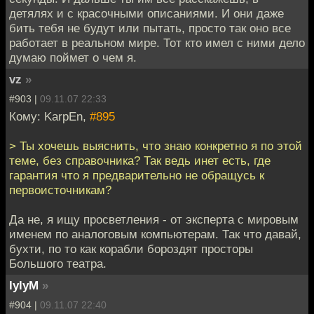
детялях и с красочными описаниями. И они даже
бить тебя не будут или пытать, просто так оно все
работает в реальном мире. Тот кто имел c ними дело
думаю поймет о чем я.
vz
»
#903 |
09.11.07 22:33
Кому: KarpEn,
#895
> Ты хочешь выяснить, что знаю конкретно я по этой
теме, без справочника? Так ведь инет есть, где
гарантия что я предварительно не обращусь к
первоисточникам?
Да не, я ищу просветления - от эксперта с мировым
именем по аналоговым компьютерам. Так что давай,
бухти, по то как корабли бороздят просторы
Большого театра.
lylyM
»
#904 |
09.11.07 22:40