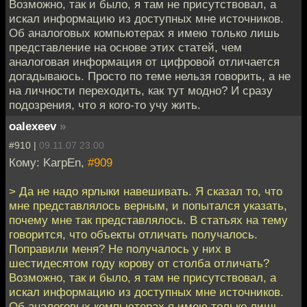
Возможно, так и было, я там не присутствовал, а
искал информацию из доступных мне источников.
Об аналоговых компьютерах я имею только лишь
представление на основе этих статей, чем
аналоговая информация от цифровой отличается
догадываюсь. Просто по теме нельзя говорить, а не
на личности переходить, как тут модно? И сразу
подозрения, что я кого-то учу жить.
oalexeev
»
#910 |
09.11.07 23:00
Кому: KarpEn,
#909
> Да не надо ярлыки навешивать. Я сказал то, что
мне представлялось верным, и попытался указать,
почему мне так представлялось. В статьях на тему
говорится, что объекты отличать получалось.
Поправили меня? Не получалось у них в
шестидесятом году корову от столба отличать?
Возможно, так и было, я там не присутствовал, а
искал информацию из доступных мне источников.
Об аналоговых компьютерах я имею только лишь