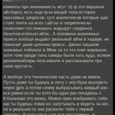
#902 |
09.11.07 22:29
коменты про анонимность жгут :о) ip это вершина
айсберга, есть еще куча вещей типа истории
поисковых запросов, гугл аналитиксов которые щас
стоят почти на всех сайтах и теоретически
позволяют отслеживать маршрут серфинга
безотносительно айпи.. А половина анонимных
прокси вообще выдают реальный айпи в хедере, не
помогает даже цепочка прокси.. Двоих пацанов
знакомых поймали в 98ом за то что инет воровали,
хотя тоже вроде типа хакеры были хоть куда, всякие
денонимайзеры пользовали и рассказывали про
свою крутость.
А вообще эта техническая часть даже не важна.
Пусть даже ты будешь в лесу с ноутбука выходить
через gprs а потом симку выбрасывать каждый раз -
все равно если ты хотя бы один раз попадешь к
fcбшникам это конец. Можно ярко воображать себе
как ты будешь ловко их запутывать и водить за нос,
но в реальности они расколят тебя с первой
секунды. И дальше ты им все расскажешь, в