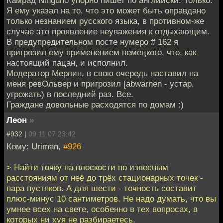
Камрад Ninguno упорно пишет по английски. Только.
Я ему указал на то, что это может быть оправдано
только незнанием русского языка, в противном-же
случае это проявление неуважения к отдыхающим.
В предупредительном посте нумеро # 162 я
пригрозил ему применением немецкого, что, как
настоящий пацан, и исполнил.
Модератор Мерлин, в свою очередь наставил на
меня ревОльвер и пригрозил [abwarnen - устар.
угрожать) в последний раз. Все.
Граждане довольные расходятся по домам :)
Леон
»
#932 |
09.11.07 23:42
Кому: Uriman,
#926
> Найти точку на плоскости по извесным
расстояниям от неё до трёх стационарных точек -
пара пустяков. А для шести - точность составит
плюс-минус 10 сантиметров. Не надо думать, что вы
умнее всех на свете, особенно в тех вопросах, в
которых ни хуя не разбираетесь.