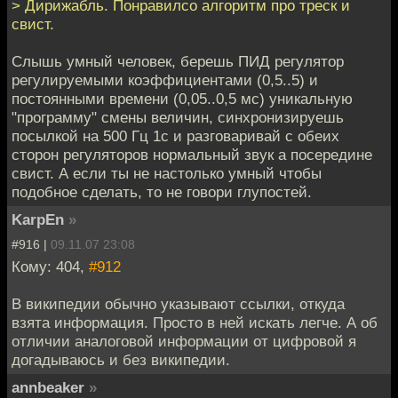
> Дирижабль. Понравилсо алгоритм про треск и
свист.
Слышь умный человек, берешь ПИД регулятор
регулируемыми коэффициентами (0,5..5) и
постоянными времени (0,05..0,5 мс) уникальную
"программу" смены величин, синхронизируешь
посылкой на 500 Гц 1с и разговаривай с обеих
сторон регуляторов нормальный звук а посередине
свист. А если ты не настолько умный чтобы
подобное сделать, то не говори глупостей.
KarpEn
»
#916 |
09.11.07 23:08
Кому: 404,
#912
В википедии обычно указывают ссылки, откуда
взята информация. Просто в ней искать легче. А об
отличии аналоговой информации от цифровой я
догадываюсь и без википедии.
annbeaker
»