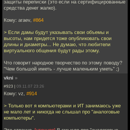
защиты переписки (это если на сертифицированные
средства денег жалко).
Кому: araev,
#864
> Если дамы будут указывать свои объемы и
высоты, нам придется тоже опубликовать свои
длины и диаметры... Не думаю, что любители
виртуального общения будут рады этому.
Что говорит народное творчество по этому поводу?
"Чем большой иметь - лучше маленьким уметь" ;)
vkni
»
#923 |
09.11.07 23:26
Кому: vz,
#914
> Только вот я компьютерами и ИТ занимаюсь уже
не мало лет и никогда не слышал про "аналоговые
компьютеры".
Это странно.
[уточняя]
В смысле про "аналоговые