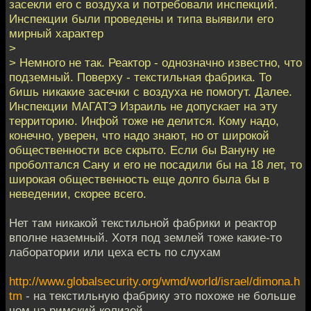
засекли его с воздуха и потребовали инспекций.
Инспекции были проведены и типа выявили его
мирный характер
>
> Немного не так. Реактор - однозначно известно, что
подземный. Поверху - текстильная фабрика. То
бишь никакие засечки с воздуха не помогут. Далее.
Инспекции МАГАТЭ Израиль не допускает на эту
территорию. Инфой тоже не делится. Кому надо,
конечно, уверен, что надо знают, но от широкой
общественности все скрыто. Если бы Вануну не
проболтался Сану и его не посадили бы на 18 лет, то
широкая общественность еще долго была бы в
неведении, скорее всего.
Нет там никакой текстильной фабрики и реактор
вполне наземный. Хотя под землей тоже какие-то
лаборатории или цеха есть по слухам
http://www.globalsecurity.org/wmd/world/israel/dimona.h
tm
- на текстильную фабрику это похоже не больше
чем на римский колизей