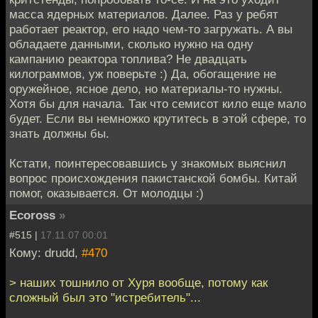
масса ядерных материалов. Далее. Раз у ребят
работает реактор, его надо чем-то загружать. А вы
обладаете данными, сколько нужно на одну
кампанию реактора топлива? Не двадцать
килограммов, уж поверьте :) Да, обогащение не
оружейное, ясное дело, но материалы-то нужны.
Хотя бы для начала. Так что семисот кило еще мало
будет. Если вы немножко крутитесь в этой сфере, то
знать должны бы.
Кстати, поинтересовавшись у знакомых выяснил
вопрос происхождения пакистанской бомбы. Китай
помог, оказывается. От молодцы :)
Ecoross
»
#515 |
17.11.07 00:01
Кому: drudd,
#470
> наших тошнило от Хуря вообще, потому как
сложный был это "истребитель"...