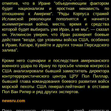
отметив, что в Иране "объединяющим фактором
будет национализм и яростная ненависть по
отношению к Америке". "Ряды Корпуса стражей
Исламской революции пополнятся и начнется
асимметричная война, место, время и средства
которой будет выбирать уже Иран, а не мы", — сказал
он. Уилкинсон уверен, что Иран развернет боевые
действия "везде, где уязвимы войска США, особенно
в Ираке, Катаре, Кувейте и других точках Персидского
залива".
Кроме него сценарии и последствия американского
военного удара по Ирану по просьбе членов конгресса
США анализировали бывший заместитель директора
контртеррористического центра ЦРУ Пол Пиллар,
бывший глава командования боевого развития войск
морской пехоты США генерал-лейтенант в отставке
Пол Ван Рипер и ряд других экспертов.
newsru.com
Пора принимать ставки — с какой скоростью