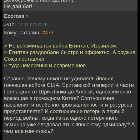
Не дай бог!
Ecoross
»
#517 |
17.11.07 00:19
Кому: татарин,
#473
> Но вспоминается война Египта с Израилем.
> Египтян раздолбали быстро и эффектно. А оружия
Союз поставлял
> туда немеренно и современное.
Странно, почему никого не удивляет Япония,
гонявшая войска США, Британской империи и части
Голландии от Шри-Ланки до Аляски, одновременно
воюющая в громадном Китае? Соотношение
населения и особенно промышленности и ресурсов
представляете? И соотношение потерь в первый
период войны, когда из-за одного потерянного
эсминца уже следовал втык японскому адмиралу? А
чем все кончилось?