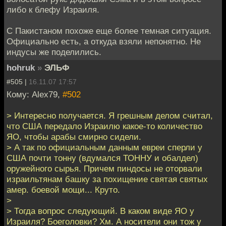
либо к блефу Израиля.
С Пакистаном похоже еще более темная ситуация.
Официально есть, а откуда взяли непонятно. Не
индусы же поделились.
hohruk
»
ЭЛЬФ
#505 |
16.11.07 17:57
Кому: Alex79,
#502
> Интересно получается. Я грешным делом считал,
что США передало Израилю какое-то количество
ЯО, чтобы арабы смирно сидели.
> А так по официальным данным евреи сперли у
США почти тонну (вдумался ТОННУ и обалдел)
оружейного сырья. Причем пиндосы не оторвали
израильтянам башку за похищение святая святых
амер. боевой мощи... Круто.
>
> Тогда вопрос следующий. В каком виде ЯО у
Израиля? Боеголовки? Хм. А носители они тож у