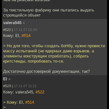
За текстильную фабрику они пытались выдать
строящийся объект
valera545
»
#522 |
17.11.07 02:29
Кому: EI,
#514
> Но для того, чтобы создать боНбу, нужно провести
массу испытаний (не ядерных даже взрывов, а
элементы конструкции отработать), собрать
критстенды, попробовать то-се.
Достаточно достоверной документации, так?
EI
»
#523 |
17.11.07 11:21
Кому: valera545,
#522
> Кому: EI,
#514
>