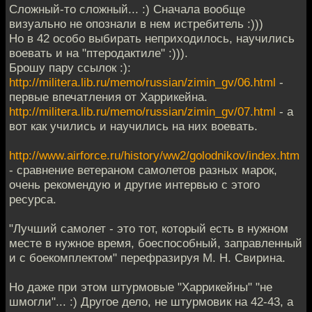
Сложный-то сложный... :) Сначала вообще
визуально не опознали в нем истребитель :)))
Но в 42 особо выбирать неприходилось, научились
воевать и на "птеродактиле" :))).
Брошу пару ссылок :):
http://militera.lib.ru/memo/russian/zimin_gv/06.html
-
первые впечатления от Харрикейна.
http://militera.lib.ru/memo/russian/zimin_gv/07.html
- а
вот как учились и научились на них воевать.
http://www.airforce.ru/history/ww2/golodnikov/index.htm
- сравнение ветераном самолетов разных марок,
очень рекомендую и другие интервью с этого
ресурса.
"Лучший самолет - это тот, который есть в нужном
месте в нужное время, боеспособный, заправленный
и с боекомплектом" перефразируя М. Н. Свирина.
Но даже при этом штурмовые "Харрикейны" "не
шмогли"... :) Другое дело, не штурмовик на 42-43, а