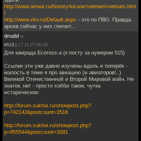
http://www.airwar.ru/history/locwar/vietnam/vietnam.htm
l
http://www.vko.ru/Default.aspx
- это по ПВО. Правда,
архив сейчас у них глючит...
drudd
»
#519 |
17.11.07 00:29
Для камрада Ecoross-а (к посту за нумером 515)
Ссылки эти уже давно изучены вдоль и поперёк -
малость в теме я про авиацию (и авиаторов!..)
Великой Отечественной и Второй Мировой войн. Не
знаток, нет - просто хобби такое, чутка
историческое:
http://forum.sukhoi.ru/showpost.php?
p=742142&postcount=2516
http://forum.sukhoi.ru/showpost.php?
p=855544&postcount=3281