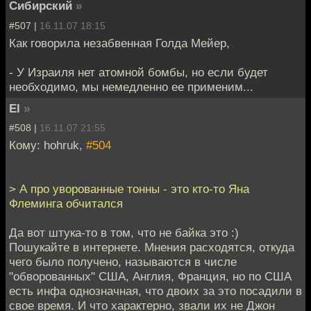
Сибирский
»
#507 |
16.11.07 18:15
Как говорила незабвенная Голда Мейер,
- У Израиля нет атомной бомбы, но если будет
необходимо, мы немедленно ее применим...
EI
»
#508 |
16.11.07 21:55
Кому: hohruk,
#504
> А про уворованные тонны - это кто-то Яна
Флеминга обчитался
Да вот штука-то в том, что не байка это :)
Пошукайте в интернете. Мнения расходятся, откуда
чего было получено, называются в числе
"обворованных" США, Англия, Франция, но по США
есть инфа однозначная, что двоих за это посадили в
свое время. И что характерно, звали их не Джон