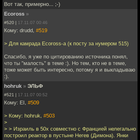
Вот так, примерно... ;-)
Ecoross
»
#520 |
17.11.07 00:46
Кому: drudd,
#519
> Для камрада Ecoross-а (к посту за нумером 515)
Спасибо, я уже по цитированию источника понял,
что ты "малость" в теме :). Но тем, кто не в теме,
тоже может быть интересно, потому я и выкладываю
:).
hohruk
»
ЭЛЬФ
#521 |
17.11.07 00:52
Кому: EI,
#509
> Кому: hohruk,
#503
>
> > Израиль в 50х совместно с Францией нелегально
построил реактор в пустыне Негев (Димона). Янки