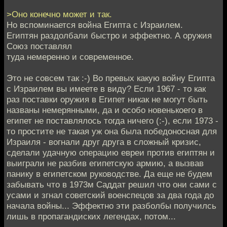
>Оно конечно может и так.
Но вспоминается война Египта с Израилем.
Египтян раздолбали быстро и эффектно. А оружия
Союз поставлял
туда немеренно и современное.
Это не совсем так :-) Во превых какую войну Египта
с Израилем вы имеете в виду? Если 1967 - то как
раз поставки оружия в Египет никак не могут быть
названы немерянными, да и особо новенькоего в
египет не поставлялось тогда ничего (:-), если 1973 -
то простите не такая уж она была победоносная для
Израиля - вогнали друг друга в сложный кризис,
сделали удачную операцию евреи против египтян и
выиграли не разбив египетскую армию, а вызвав
панику в египетском руководстве. Да еще не будем
забывать что в 1973м Саддат решил что они сами с
усами и згнал советский военспецов за два года до
начала войны... Эффектно эти разболбы получилсь
лишь в пропагандиских легендах, потом...