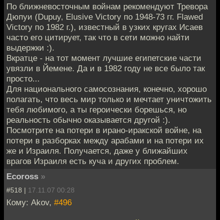
По ближневосточным войнам рекомендуют Тревора
Дюпуи (Dupuy, Elusive Victory по 1948-73 гг. Flawed
Victory по 1982 г.), известный в узких кругах Исаев
часто его цитирует, так что в сети можно найти
выдержки :).
Вкратце - на тот момент лучшие египетские части
увязли в Йемене. Да и в 1982 году не все было так
просто...
Для национального самосознания, конечно, хорошо
полагать, что весь мир только и мечтает уничтожить
тебя любимого, а ты героически борешься, но
реальность обычно оказывается другой :).
Посмотрите на потери в ирано-иракской войне, на
потери в разборках между арабами и на потери их
же и Израиля. Получается, даже у ближайших
врагов Израиля есть куча и других проблем.
Ecoross
»
#518 |
17.11.07 00:28
Кому: Akov,
#496