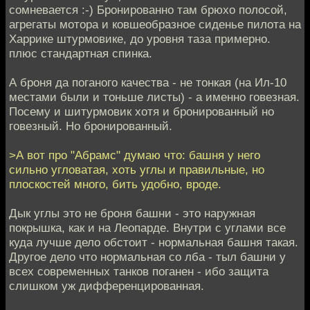
сомневается :-) Бронированно там брюхо полосой,
агрегаты мотора и ковшеобразное сиденье пилота на
Харрике штурмовике, до уровня таза примерно.
плюс стандартная спинка.
А броня да поганого качества - не тонкая (на Ил-10
местами были и тоньше листы) - а именно говезная.
Посему и шитурмовик хотя и бронированный но
говезный. Но бронированный.
>А вот про "Абрамс" думаю что: башня у него
сильно угловатая, хоть углы и правильные, но
плоскостей много, бить удобно, вроде.
Дык углы это не броня башни - это наружная
покрышка, как и на Леопарде. Внутри с углами все
куда лучше дело обстоит - нормальная башня такая.
Другое дело что нормальная со лба - тыл башни у
всех современных танков поганен - ибо защита
слишком уж дифференцированная.