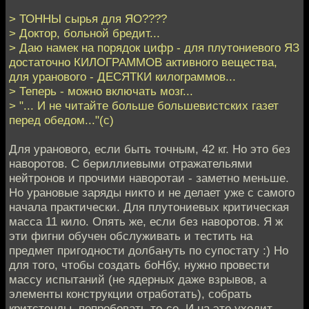
> ТОННЫ сырья для ЯО????
> Доктор, больной бредит...
> Даю намек на порядок цифр - для плутониевого ЯЗ
достаточно КИЛОГРАММОВ активного вещества,
для уранового - ДЕСЯТКИ килограммов...
> Теперь - можно включать мозг...
> "... И не читайте больше большевистских газет
перед обедом..."(с)
Для уранового, если быть точным, 42 кг. Но это без
наворотов. С бериллиевыми отражательями
нейтронов и прочими наворотаи - заметно меньше.
Но урановые заряды никто и не делает уже с самого
начала практически. Для плутониевых критическая
масса 11 кило. Опять же, если без наворотов. Я ж
эти фигни обучен обслуживать и тестить на
предмет пригодности долбануть по супостату :) Но
для того, чтобы создать боНбу, нужно провести
массу испытаний (не ядерных даже взрывов, а
элементы конструкции отработать), собрать
критстенды, попробовать то-се. И на это уходит