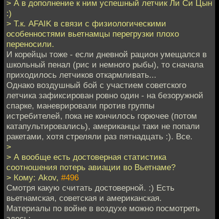
> А в дополнение к ним успешный летчик Ли Си Цын
:)
> Т.к. AFAIK в связи с физиологическими
особенностями вьетнамцы перегрузки плохо
переносили.
И корейцы тоже - если дневной рацион умещался в
школьный пенал (рис и немного рыбы), то сначала
приходилось летчиков откармливать...
Однако воздушный бой с участием советского
летчика зафиксирован ровно один - на безоружной
спарке, маневрировали против группы
истребителей, пока не кончилось горючее (потом
катапультировались), американцы таки не попали
ракетами, хотя стреляли раз пятнадцать :). Все.
>
> А вообще есть достоверная статистика
соотношения потерь авиации во Вьетнаме?
> Кому: Akov,
#496
Смотря какую считать достоверной. :) Есть
вьетнамская, советская и американская.
Материалы по войне в воздухе можно посмотреть
здесь: