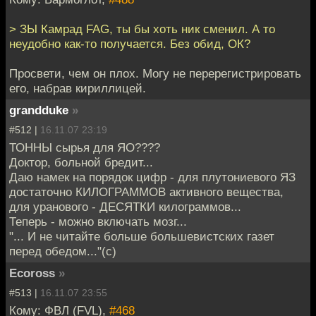
> ЗЫ Камрад FAG, ты бы хоть ник сменил. А то
неудобно как-то получается. Без обид, ОК?
Просвети, чем он плох. Могу не перерегистрировать
его, набрав кириллицей.
grandduke
»
#512 |
16.11.07 23:19
ТОННЫ сырья для ЯО????
Доктор, больной бредит...
Даю намек на порядок цифр - для плутониевого ЯЗ
достаточно КИЛОГРАММОВ активного вещества,
для уранового - ДЕСЯТКИ килограммов...
Теперь - можно включать мозг...
"... И не читайте больше большевистских газет
перед обедом..."(с)
Ecoross
»
#513 |
16.11.07 23:55
Кому: ФВЛ (FVL),
#468