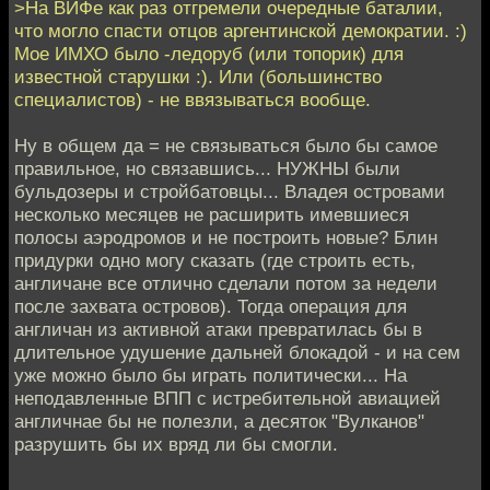
>На ВИФе как раз отгремели очередные баталии,
что могло спасти отцов аргентинской демократии. :)
Мое ИМХО было -ледоруб (или топорик) для
известной старушки :). Или (большинство
специалистов) - не ввязываться вообще.
Ну в общем да = не связываться было бы самое
правильное, но связавшись... НУЖНЫ были
бульдозеры и стройбатовцы... Владея островами
несколько месяцев не расширить имевшиеся
полосы аэродромов и не построить новые? Блин
придурки одно могу сказать (где строить есть,
англичане все отлично сделали потом за недели
после захвата островов). Тогда операция для
англичан из активной атаки превратилась бы в
длительное удушение дальней блокадой - и на сем
уже можно было бы играть политически... На
неподавленные ВПП с истребительной авиацией
англичнае бы не полезли, а десяток "Вулканов"
разрушить бы их вряд ли бы смогли.