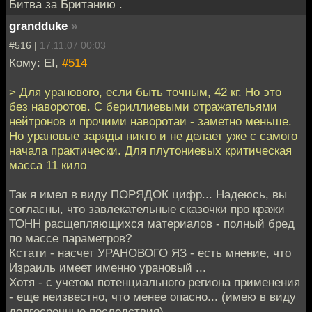
Битва за Британию .
grandduke
»
#516 |
17.11.07 00:03
Кому: EI,
#514
> Для уранового, если быть точным, 42 кг. Но это
без наворотов. С бериллиевыми отражательями
нейтронов и прочими наворотаи - заметно меньше.
Но урановые заряды никто и не делает уже с самого
начала практически. Для плутониевых критическая
масса 11 кило
Так я имел в виду ПОРЯДОК цифр... Надеюсь, вы
согласны, что завлекательные сказочки про кражи
ТОНН расщепляющихся материалов - полный бред
по массе параметров?
Кстати - насчет УРАНОВОГО ЯЗ - есть мнение, что
Израиль имеет именно урановый ...
Хотя - с учетом потенциального региона применения
- еще неизвестно, что менее опасно... (имею в виду
долгосрочные последствия).