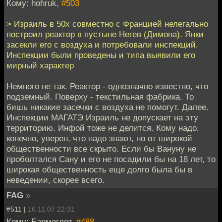
Кому: hohruk,
#503
> Израиль в 50х совместно с Францией нелегально
построил реактор в пустыне Негев (Димона). Янки
засекли его с воздуха и потребовали инспекций.
Инспекции были проведены и типа выявили его
мирный характер
Немного не так. Реактор - однозначно известно, что
подземный. Поверху - текстильная фабрика. То
бишь никакие засечки с воздуха не помогут. Далее.
Инспекции МАГАТЭ Израиль не допускает на эту
территорию. Инфой тоже не делится. Кому надо,
конечно, уверен, что надо знают, но от широкой
общественности все скрыто. Если бы Вануну не
проболтался Сану и его не посадили бы на 18 лет, то
широкая общественность еще долго была бы в
неведении, скорее всего.
FAG
»
#511 |
16.11.07 22:31
Кому: Бармоглот,
#488