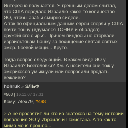
Интересно получается. Я грешным делом считал,
что США передало Израилю какое-то количество
ЯО, чтобы арабы смирно сидели.
А так по официальным данным евреи сперли у США
почти тонну (вдумался ТОННУ и обалдел)
оружейного сырья. Причем пиндосы не оторвали
израильтянам башку за похищение святая святых
амер. боевой мощи... Круто.
Тогда вопрос следующий. В каком виде ЯО у
Израиля? Боеголовки? Хм. А носители они тож у
америкосов умыкнули или попросили продать
вежливо?
hohruk
»
ЭЛЬФ
#503 |
16.11.07 17:31
Кому: Alex79,
#498
> А не просвятит ли кто из знатоков на тему истории
появления ЯО у Израиля и Пакистана. А то как то
мимо меня прошло...