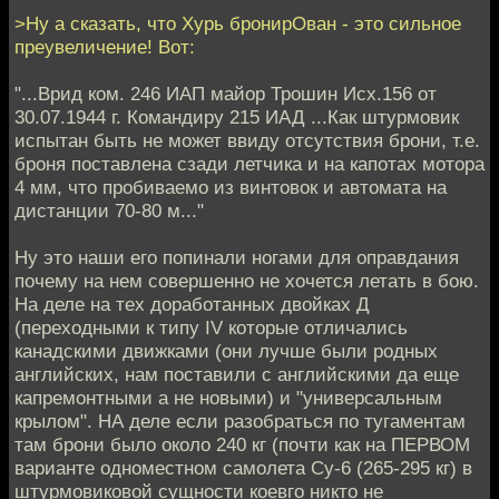
>Ну а сказать, что Хурь бронирОван - это сильное
преувеличение! Вот:
"...Врид ком. 246 ИАП майор Трошин Исх.156 от
30.07.1944 г. Командиру 215 ИАД ...Как штурмовик
испытан быть не может ввиду отсутствия брони, т.е.
броня поставлена сзади летчика и на капотах мотора
4 мм, что пробиваемо из винтовок и автомата на
дистанции 70-80 м..."
Ну это наши его попинали ногами для оправдания
почему на нем совершенно не хочется летать в бою.
На деле на тех доработанных двойках Д
(переходными к типу IV которые отличались
канадскими движками (они лучше были родных
английских, нам поставили с английскими да еще
капремонтными а не новыми) и "универсальным
крылом". НА деле если разобраться по тугаментам
там брони было около 240 кг (почти как на ПЕРВОМ
варианте одноместном самолета Су-6 (265-295 кг) в
штурмовиковой сущности коевго никто не