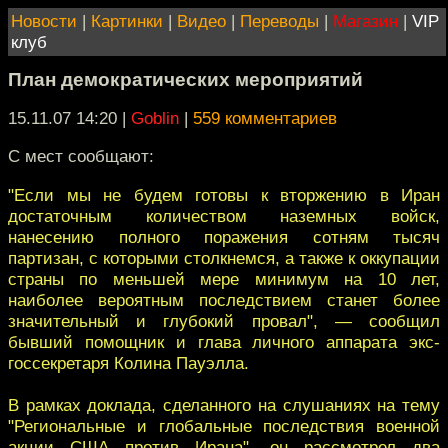
Новости
|
Картинки
|
Видео
|
Переводы
|
Магазин
|
VIP
клуб
План демократических мероприятий
15.11.07 14:20
|
Goblin
|
559 комментариев
С мест сообщают:
"Если мы не будем готовы к вторжению в Иран
достаточным количеством наземных войск,
нанесению полного поражения сотням тысяч
партизан, с которыми столкнемся, а также к оккупации
страны по меньшей мере минимум на 10 лет,
наиболее вероятным последствием станет более
значительный и глубокий провал", — сообщил
бывший помощник и глава личного аппарата экс-
госсекретаря Колина Пауэлла.
В рамках доклада, сделанного на слушаниях на тему
"Региональные и глобальные последствия военной
акции США против Ирана", он рассмотрел два