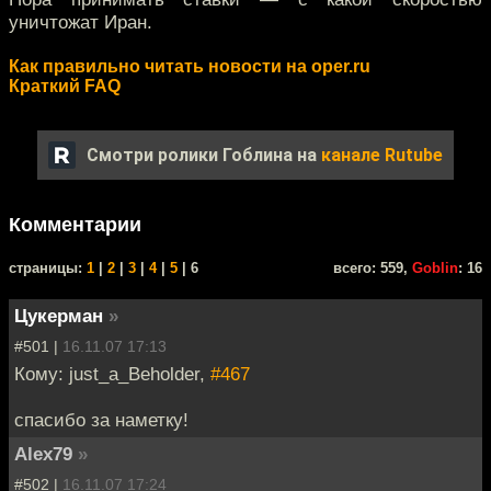
уничтожат Иран.
Как правильно читать новости на oper.ru
Краткий FAQ
Смотри ролики Гоблина на
канале Rutube
Комментарии
cтраницы:
1
|
2
|
3
|
4
|
5
| 6
всего: 559,
Goblin
: 16
Цукерман
»
#501 |
16.11.07 17:13
Кому: just_a_Beholder,
#467
спасибо за наметку!
Alex79
»
#502 |
16.11.07 17:24