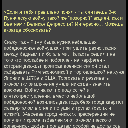
>Если я тебя правильно понял - ты считаешь 3-ю
Пуническую войну такой же "позорной" акцией, как и
Вьетнами Великая Депрессия? Интересно... Можешь
вкратце обосновать?
Скажу так - Риму была нужна небельшая
победоносная войнушка - притушить разногласия
между бедными и богатыми. Напасть решили на
того кто послабее и побогаче - на Карфаген -
который дважды проиграв военной силой стал
забарывать Рим экономикой и торговлишкой не хуже
Японии в 1970е в США. Торговать и развивать
экономику римляне не умели никогда - значить
воююем. Войну начали с подлостей и
клятвопреступлений, вместо небольшой
победоносной возились два года беря город квартал
за кварталом в огне и по уши в трупах (своих и
чужих). ЗАвоевав город никаких преференций не
получили кроме избавления от экономического
соперника - добычи солдатам особой не досталось,