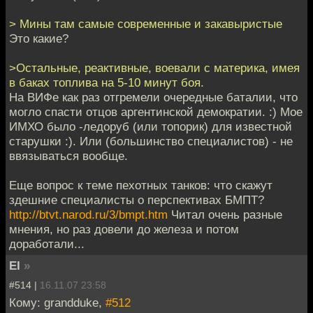
> Мины там самые современные и закавыристые
Это какие?
>Остальные, реактивные, воевали с материка, имея
в баках топлива на 5-10 минут боя.
На ВИФе как раз отгремели очередные баталии, что
могло спасти отцов аргентинской демократии. :) Мое
ИМХО было -ледоруб (или топорик) для известной
старушки :). Или (большинство специалистов) - не
ввязываться вообще.
Еще вопрос к теме пехотных танков: что скажут
здешние специалисты о перспективах БМПТ?
http://btvt.narod.ru/3/bmpt.htm
Читал очень разные
мнения, но раз довели до железа и потом
доработали...
EI
»
#514 |
16.11.07 23:58
Кому: grandduke,
#512