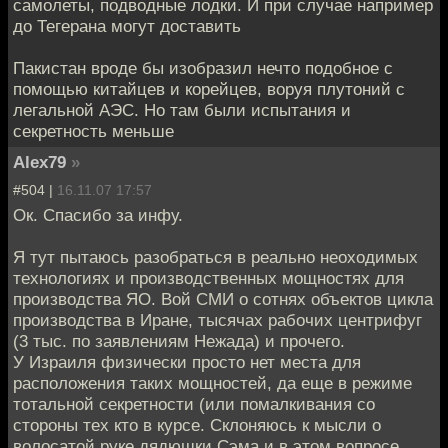
самолеты, подводные лодки. И при случае например
до Тегерана могут доставить
Пакистан вроде бы изобразил нечто подобное с
помощью китайцев и корейцев, воруя плутоний с
легальной АЭС. Но там были испытания и
секретность меньше
Alex79
»
#504 |
16.11.07 17:57
Ок. Спасибо за инфу.
Я тут пытаюсь разобраться в реально неоходимых
технологиях и производственных мощностях для
производства ЯО. Вой СМИ о сотнях объектов цикла
производства в Иране, тысячах рабочих центрифуг
(3 тыс. по заявлениям Нежада) и прочего.
У Израиля физически просто нет места для
расположения таких мощностей, да еще в режиме
тотальной секретности (или помалкивания со
стороны тех кто в курсе. Склоняюсь к мысли о
волосатой руке дядюшки Сэма и в этом вопросе