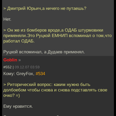
> Дмитрий Юрьич,а ничего не путаешь?
Нет.
> Он же из бомберов вроде,а ОДАБ штурмовики
применяли.Это Руцкой ЕМНИП вспоминал о том,что
работал ОДАБ.
Руцкой вспоминал, а Дудаев применял.
Goblin
»
#552 |
09.12.07 03:59
Кому: GreyFox,
#534
> Риторический вопрос: каким нужно быть
долбоебом чтобы снова и снова подставлять свое
очко? =)
Ему нравится.