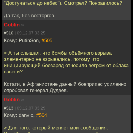
"Достучаться до небес"). Смотрел? Понравилось?
Да так, без восторгов.
Goblin
»
#510 |
09.12.07 03:25
Кому: PutinSon,
#505
> А ты слышал, что бомбы объёмного взрыва
элементарно не взрывались, потому что
инициирующий боезаряд относило ветром от облака
взвеси?
Кстати, в Афганистане данный боеприпас усиленно
опробовал генерал Дудаев.
Goblin
»
#513 |
09.12.07 03:29
Кому: danvio,
#504
> Для того, который меняет мои сообщения.