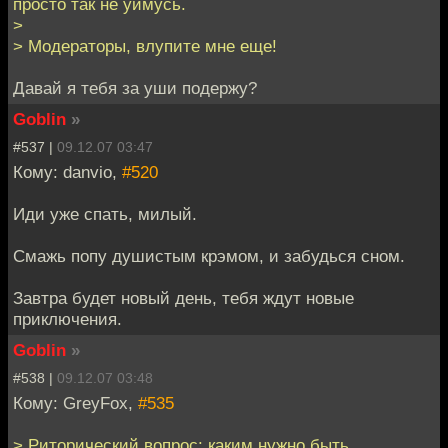
просто так не уймусь.
>
> Модераторы, влупите мне еще!
Давай я тебя за уши подержу?
Goblin
»
#537 |
09.12.07 03:47
Кому: danvio,
#520
Иди уже спать, милый.
Смажь попу душистым крэмом, и забудься сном.
Завтра будет новый день, тебя ждут новые
приключения.
Goblin
»
#538 |
09.12.07 03:48
Кому: GreyFox,
#535
> Риторический вопрос: каким нужно быть