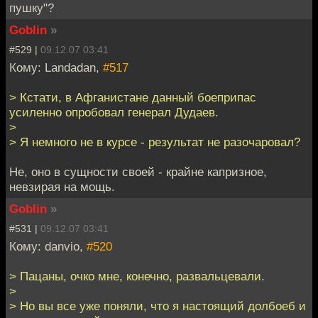
пушку"?
Goblin
»
#529 |
09.12.07 03:41
Кому: Landadan,
#517
> Кстати, в Афганистане данный боеприпас
усиленно опробовал генерал Дудаев.
>
> Я немного не в курсе - результат не разочаровал?
Не, оно в сущности своей - крайне капризное,
невзирая на мощь.
Goblin
»
#531 |
09.12.07 03:41
Кому: danvio,
#520
> Пацаны, очко мне, конечно, развальцевали.
>
> Но вы все уже поняли, что я настоящий долбоеб и