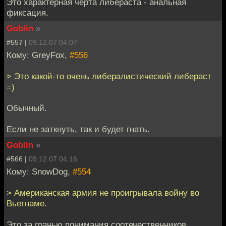
Это характерная черта либераста - анальная
фиксация.
Goblin
»
#557 |
09.12.07 04:07
Кому: GreyFox,
#556
> Это какой-то очень либералистический либераст
=)
Обычный.
Если не заткнуть, так и будет гнать.
Goblin
»
#566 |
09.12.07 04:16
Кому: SnowDog,
#554
> Американская армия не проигрывала войну во
Вьетнаме.
Это за гранью понимания соотечественников.