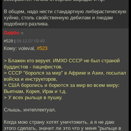
В общем, надо нести стандартную либерастическую
хуйню, столь свойственную дебилам и гнидам
подобного разлива.
Goblin
»
#528 |
09.12.07 03:40
Кому: voleval,
#523
> Блажен кто верует. ИМХО СССР не был страной
буддистов - пацифистов.
> СССР "боролся за мир" в Африке и Азии, посылал
войска и инструкторов,
> США боролись и борются за мир во всем миру:
Вьетнам, Корея, Ирак и т.д.
> У всех рыльце в пушку.
Слышь, интеллектуал.
Когда мою страну хотят уничтожить, а я не даю
этого сделать, значит ли это что у меня "рыльце в