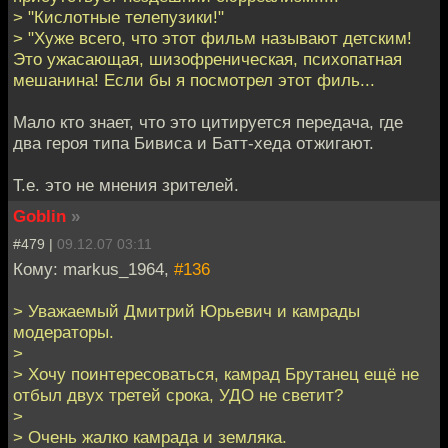
> "Кислотные телепузики!"
> "Хуже всего, что этот фильм называют детским!
Это ужасающая, шизофреническая, психопатная
мешанина! Если бы я посмотрел этот филь...
Мало кто знает, что это цитируется передача, где
два героя типа Бивиса и Батт-хеда отжигают.
Т.е. это не мнения зрителей.
Goblin
»
#479 |
09.12.07 03:11
Кому: markus_1964,
#136
> Уважаемый Дмитрий Юрьевич и камрады
модераторы.
>
> Хочу поинтересоваться, камрад Брутанец ещё не
отбыл двух третей срока, УДО не светит?
>
> Очень жалко камрада и земляка.