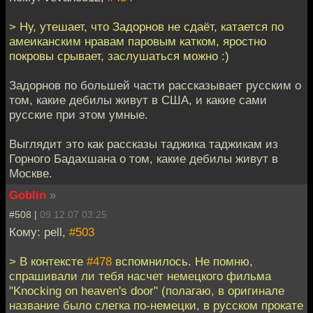
> Ну, утешает, что Задорнов не сдаёт, катается по
амеиканским нравам паровым катком, яростно
покровы срывает, заслушаться можно :)
Задорнов по большей части рассказывает русским о
том, какие дебилы живут в США, и какие сами
русские при этом умные.
Выглядит это как рассказы таджика таджикам из
Горного Бадахшана о том, какие дебилы живут в
Москве.
Goblin
»
#508 |
09.12.07 03:25
Кому: pell,
#503
> В контексте
#478
вспомнилось. Не помню,
спрашивали ли тебя насчет немецкого фильма
"Knocking on heaven's door" (полагаю, в оригинале
название было слегка по-немецки, в русском прокате