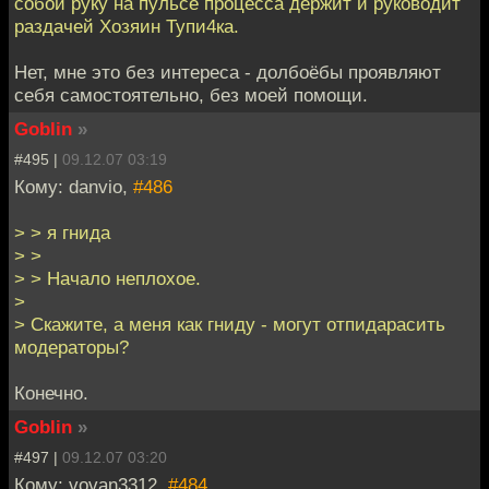
собой руку на пульсе процесса держит и руководит
раздачей Хозяин Тупи4ка.
Нет, мне это без интереса - долбоёбы проявляют
себя самостоятельно, без моей помощи.
Goblin
»
#495 |
09.12.07 03:19
Кому: danvio,
#486
> > я гнида
> >
> > Начало неплохое.
>
> Скажите, а меня как гниду - могут отпидарасить
модераторы?
Конечно.
Goblin
»
#497 |
09.12.07 03:20
Кому: vovan3312,
#484