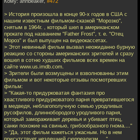
Кому: annbeaker,
#472
> История произошла в конце 90-х годов в США с
нашим известным фильмом-сказкой "Морозко",
снятым в 1964г. , который шел в американском
прокате под названием "Father Frost", т. е. "Отец
Мороз" и был выпущен на видеокассетах.
> Этот невинный фильм вызвал неожиданно бурную
реакцию со стороны американских зрителей и сразу
вошел в сотню худших фильмов всех времен на
сайте www.us.imdb.com.
> Зрители были возмущены и взволнованны этим
фильмом и вот некоторые отзывы посмотревших
фильм:
> "Какая-то придурковатая фантазия про
хвастливого придурковатого парня превратившегося
в медведя, неблагополучную семью уродливых
русофилов, длиннобородого уродливого парня,
который замораживает деревья и убивает птиц,
санки похожие на свинью, грибообразного гнома...."
> "Да, этот фильм кажеться ужасным. Но в нем
присутствует нездешний сюрреализм....."