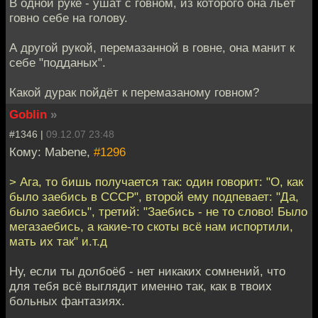
В одной руке - ушат с говном, из которого она льёт
говно себе на голову.
А другой рукой, перемазанной в говне, она манит к
себе "подданых".
Какой дурак пойдёт к перемазаному говном?
Goblin
»
#1346 |
09.12.07 23:48
Кому: Mabene,
#1296
> Ага, то бишь получается так: один говорит: "О, как
было заебись в СССР", второй ему подпевает: "Да,
было заебись", третий: "Заебись - не то слово! Было
мегазаебись, а какие-то скоты всё нам испортили,
мать их так" и.т.д
Ну, если ты долбоёб - нет никаких сомнений, что
для тебя всё выглядит именно так, как в твоих
больных фантазиях.