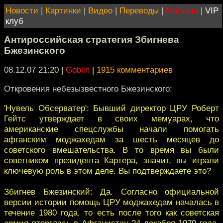
Новости
|
Картинки
|
Видео
|
Переводы
|
Магазин
|
VIP
клуб
Антироссийская стратегия Збигнева
Бжезинского
08.12.07 21:20
|
Goblin
|
1915 комментариев
Откровения небезызвестного Бжезинского:
'Нувель Обсерватер': Бывший директор ЦРУ Роберт
Гейтс утверждает в своих мемуарах, что
американские спецслужбы начали помогать
афганским моджахедам за шесть месяцев до
советского вмешательства. В то время вы были
советником президента Картера, значит, вы играли
ключевую роль в этом деле. Вы подтверждаете это?
Збигнев Бжезинский: Да. Согласно официальной
версии истории помощь ЦРУ моджахедам началась в
течение 1980 года, то есть после того как советская
армия вторглась в Афганистан 24 декабря 1979 года.