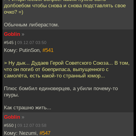
долбоебом чтобы снова и снова подставлять свое
очко? =)
Обычным либерастом.
Goblin
»
#545 |
09.12.07 03:50
Кому: PutinSon,
#541
> Ну дык... Дудаев Герой Советского Союза... В том,
что он погиб от боеприпаса, выпущенного с
самолёта, есть какой-то странный юмор...
Плюс бомбил единоверцев, а убили почему-то
гяуры.
Как страшно жить...
Goblin
»
#550 |
09.12.07 03:58
Кому: Nezumi,
#547