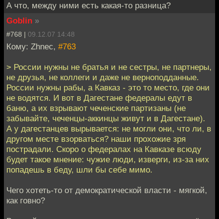
А что, между ними есть какая-то разница?
Goblin
»
#768 |
09.12.07 14:48
Кому: Zhnec,
#763
> России нужны не братья и не сестры, не партнеры,
не друзья, не коллеги и даже не верноподданные.
России нужны рабы, а Кавказ - это то место, где они
не водятся. И вот в Дагестане федералы едут в
баню, а их взрывают чеченские партизаны (не
забывайте, чеченцы-аккинцы живут и в Дагестане).
А у дагестанцев вырывается: не могли они, что ли, в
другом месте взорваться? наши прохожие зря
пострадали. Скоро о федералах на Кавказе всюду
будет такое мнение: чужие люди, изверги, из-за них
попадешь в беду, шли бы себе мимо.
Чего хотеть-то от демократической власти - мягкой,
как говно?