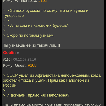
Кому: Winner2010,
#102
> > За всех русских не скажу что они тупые и
тупорылые
> >
> > А ты сам из каковских будешь?
>
> Скоро по погонам узнаем.
Ты узнаешь её из тысяч лиц!!!
Goblin
»
#110 |
08.12.07 23:16
Кому: Guest,
#108
> СССР ушел из Афганистана непобежденым, когда
захотели тогда и ушли. Прям как Наполеон из
России
>
> И догнали, прямо как Наполеона?
Да, и прямо на мосту добивали последних гяурских