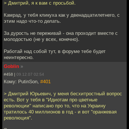
> Дмитрий, я к вам с просьбой.
Камрад, у тебя кликуха как у двенадцатилетнего, с
этим надо что-то делать.
За дурость не переживай - она проходит вместе с
молодостью (не у всех, конечно).
Работай над собой тут, в форуме тебе будет
неинтересно.
Goblin
»
#458 |
09.12.07 02:54
Кому: PutinSon,
#401
> Дмитрий Юрьевич, у меня бесхитростный вопрос
есть. Вот у тебя в "Идиотам про цветные
революции" написано про то, что на Украину
тратилось 40 миллионов в год - и вот "оранжевая
революция".