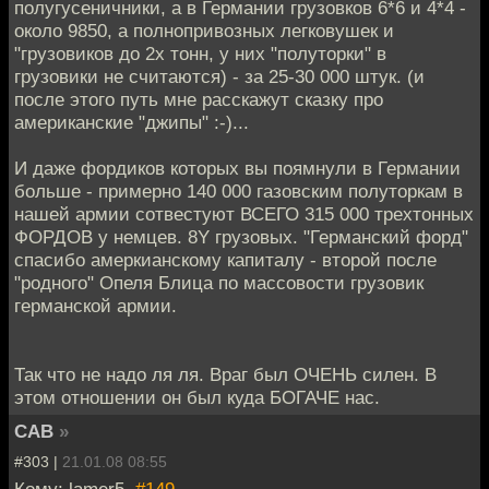
полугусеничники, а в Германии грузовков 6*6 и 4*4 -
около 9850, а полнопривозных легковушек и
"грузовиков до 2х тонн, у них "полуторки" в
грузовики не считаются) - за 25-30 000 штук. (и
после этого путь мне расскажут сказку про
американские "джипы" :-)...
И даже фордиков которых вы поямнули в Германии
больше - примерно 140 000 газовским полуторкам в
нашей армии сотвестуют ВСЕГО 315 000 трехтонных
ФОРДОВ у немцев. 8Y грузовых. "Германский форд"
спасибо амеркианскому капиталу - второй после
"родного" Опеля Блица по массовости грузовик
германской армии.
Так что не надо ля ля. Враг был ОЧЕНЬ силен. В
этом отношении он был куда БОГАЧЕ нас.
CAB
»
#303 |
21.01.08 08:55