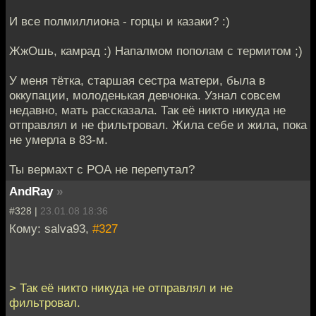
И все полмиллиона - горцы и казаки? :)
ЖжОшь, камрад :) Напалмом пополам с термитом ;)
У меня тётка, старшая сестра матери, была в
оккупации, молоденькая девчонка. Узнал совсем
недавно, мать рассказала. Так её никто никуда не
отправлял и не фильтровал. Жила себе и жила, пока
не умерла в 83-м.
Ты вермахт с РОА не перепутал?
AndRay
»
#328 |
23.01.08 18:36
Кому: salva93,
#327
> Так её никто никуда не отправлял и не
фильтровал.