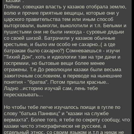
"казаки".
Пойми, совецкая власть у казаков отобрала землю,
волю и прочие приятные вещицы, которые они у
царского правительства тем или иным способ
выторговали, вымогли, выколотили и т.п. Белыми и
пушистыми они не были никогда - суровые дядьки
со своей шизой. Батрачили у казаков обычные
крестьяне, и было им особо не сахарно..( а где
батракам было сахарно?) Сомневаешься - изучи
"Тихий Дон", хоть и идеологии там на три дачи и
госпремии, но бытовые вещи более менее
отражены. Т.е До революции казаки были весьма
зажиточным сословием, в переводе на нынешние
понятия - "братва". Потом пришли красные..
Ладно ..историю изучай сам, лень тебе
пересказывать...
Но чтобы тебе легче изучалось поищи в гугле по
слову "батька Паннвиц" и "казаки на службе
вермахта". Более того, я тебе по секрету сообщу, что
казаки чисто этнографически не русские, а
отдельный этнос, со своим языком и.т.п а никак не