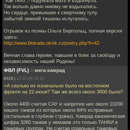
"Как тихо",- подумала мать и вздохнула.
Так вольно давно никому не вздыхалось.
Но сердце, привыкшее к смертному гулу,
забытой земной тишины испугалось.
Отрывок из поэмы Ольги Берггольц, полная версия
здесь:
http://www.blokada.otrok.ru/poetry.php?t=42
Вечная слава героям, павшим в боях за свободу и
независимость нашей Родины!
ФВЛ (FVL)
»
мега-камрад
#318 |
22.01.08 16:15
>А сколько их изначально было на восточном
фронте на 22 июня? Там же всего около 3000 было?
Около 4400 считая САУ и напротив них около 10200
наших танков из которых около 84% исправные
(остальные в глубине страны). Камрад каноническая
цифра 3260 танков у немаков это только ТАНКИ в
танковых группах. Не считая отдельных танковых