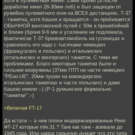
хотя и пулеметный имеет 15мм броню (а после
доработки имел 28-30мм лоб) и был защищен от
ружейно пулеметного огня на ВСЕХ дистанциях. Т-37
- танкетка, хотя башня и вращается - он пробивается
ОБЫЧНОЙ винтовочной пулей с 50м а бронебойной
и ближе (броня 9-6 мм и усилению не подлежала,
фактически Т-37 бронеавтомобиль на гусеницах и
сравнивать его надо с тысячами немецких
(французских и польских) и итальянских
(итальянских и венгерских) танкеток. С теми же
проблемами. Благо некоторые танкетки были и
сильнее вооружены (37мм ПТП на части немецких
"РЕно-UE", 20мм пушки на командирских
итальянских танкетках и части польских) и даже
башню имели :-) (Р-1 румынские формально
"танкетки" :-)
>Включая FT-17
Да кстати -- а чем плохи модернизированные Рено
ФТ-17 которые mle.31 ? Танк как танк - воевали до
1945 года. Или народ серьезно думает что это типа