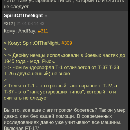
- это "танк устаревших типов", который то и считать
не следует
SpiritOfTheNight
»
#312 |
21.01.08 14:43
Кому: AndRay,
#311
> Кому: SpiritOfTheNight,
#309
>
> > Двойку немцы использовали в боевых частях до
1945 года - мод. Рысь.
> > Чем вундервафля Т-1 отличается от Т-37 Т-38
Т-26 (двубашенный) не знаю
>
> Тем что Т-1 - это грозный танк наравне с Т-IV, а
Т-37 - это "танк устаревших типов", который то и
считать не следует
Вы это, все еще с агитпропом боретесь? Так он умер
давно, сам без вашей помощи. В современных
исследованиях давно уже учитывают все машины.
Включая FT-17/