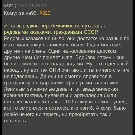
#322 |
22.01.08 18:50
Кому: salva93,
#320
> Ты выродков-перебежчиков не путаешь с
рядовыми казаками, гражданами СССР,
Рядовых казаков не было, они достаточно разные по
материальному положению были. Одни богатые,
другие - не очень. Одни на жаловании царском,
другие -чем бог пошлет и.т.п. Вдобавк к тому - они
были земле и скотовладельцами. Ну это отдельный
народ... ну вот так ОНИ считают, и ты ничего с этим
не поделаешь. Да они не смогли справится в
гражданскую с царскими офицерами, нанятыми
Лениным за немалые деньги т.к. академическая
военная тактика, пулеметы и артиллерия были
сильнее казачьей лавы... ПОэтому кто смог - ушел,
кто то смирился и остался, кто погиб. А кому было
особо нечего ни терять, ни преобретать так и
остались.