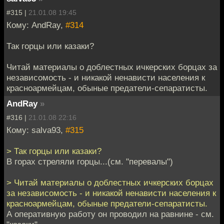
#315 |
21.01.08 19:45
Кому: AndRay,
#314
Так горцы или казаки?
Читай материалы о доблестных ичкерских борцах за
независомость - и никакой ненависти населения к
красноармейцам, обыные предатели-сепаратисты.
AndRay
»
#316 |
21.01.08 22:16
Кому: salva93,
#315
> Так горцы или казаки?
В горах стреляли горцы...(см. "перевалы")
> Читай материалы о доблестных ичкерских борцах
за независомость - и никакой ненависти населения к
красноармейцам, обыные предатели-сепаратисты.
А оперативную работу он проводил на равнине - см.