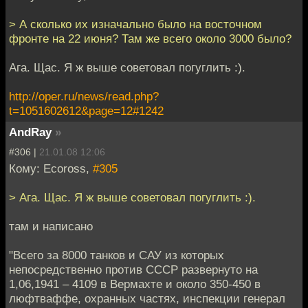
> А сколько их изначально было на восточном
фронте на 22 июня? Там же всего около 3000 было?
Ага. Щас. Я ж выше советовал погуглить :).
http://oper.ru/news/read.php?
t=1051602612&page=12#1242
AndRay
»
#306 |
21.01.08 12:06
Кому: Ecoross,
#305
> Ага. Щас. Я ж выше советовал погуглить :).
там и написано
"Всего за 8000 танков и САУ из которых
непосредственно против СССР развернуто на
1,06,1941 – 4109 в Вермахте и около 350-450 в
люфтваффе, охранных частях, инспекции генерал