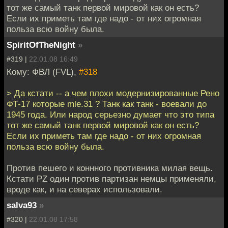
тот же самый танк первой мировой как он есть?
Если их приметь там где надо - от них огромная
польза всю войну была.
SpiritOfTheNight
»
#319 |
22.01.08 16:49
Кому: ФВЛ (FVL),
#318
> Да кстати -- а чем плохи модернизированные Рено
ФТ-17 которые mle.31 ? Танк как танк - воевали до
1945 года. Или народ серьезно думает что это типа
тот же самый танк первой мировой как он есть?
Если их приметь там где надо - от них огромная
польза всю войну была.
Против пешего и коннного противника милая вещь.
Кстати РZ один против партизан немцы применяли,
вроде как, и на северах использовали.
salva93
»
#320 |
22.01.08 17:58