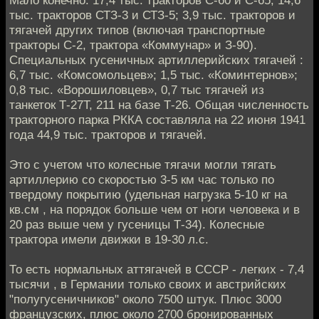
Мало конечно. 17,4 тыс. тракторов С-60 и С-65; 14,6
тыс. тракторов СТЗ-3 и СТЗ-5; 3,9 тыс. тракторов и
тягачей других типов (включая транспортные
тракторы С-2, трактора «Коммунар» и З-90).
Специальных гусеничных артиллерийских тягачей :
6,7 тыс. «Комсомольцев»; 1,5 тыс. «Коминтернов»;
0,8 тыс. «Ворошиловцев», 0,7 тыс тягачей из
танкеток Т-27Т, 211 на базе Т-26. Общая численность
тракторного парка РККА составляла на 22 июня 1941
года 44,9 тыс. тракторов и тягачей.
Это с учетом что колесные тягачи могли тягать
артиллерию со скоростью 3-5 км час только по
твердому покрытию (удельная нагрузка 5-10 кг на
кв.см , на порядок больше чем от ноги человека и в
20 раз выше чем у гусеницы Т-34). Колесные
трактора имели движки в 19-30 л.с.
То есть нормальных аттягачей в СССР - легких - 7,4
тысячи , в Германии только своих и австрийских
"полугусеничников" около 7500 штук. Плюс 3000
французских, плюс около 2700 бронированных