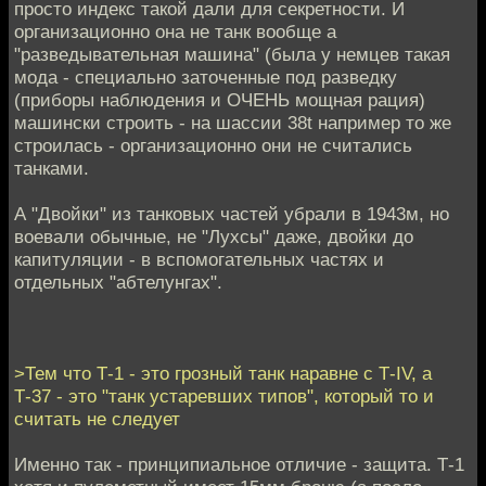
просто индекс такой дали для секретности. И
организационно она не танк вообще а
"разведывательная машина" (была у немцев такая
мода - специально заточенные под разведку
(приборы наблюдения и ОЧЕНЬ мощная рация)
машински строить - на шассии 38t например то же
строилась - организационно они не считались
танками.
А "Двойки" из танковых частей убрали в 1943м, но
воевали обычные, не "Лухсы" даже, двойки до
капитуляции - в вспомогательных частях и
отдельных "абтелунгах".
>Тем что Т-1 - это грозный танк наравне с Т-IV, а
Т-37 - это "танк устаревших типов", который то и
считать не следует
Именно так - принципиальное отличие - защита. Т-1