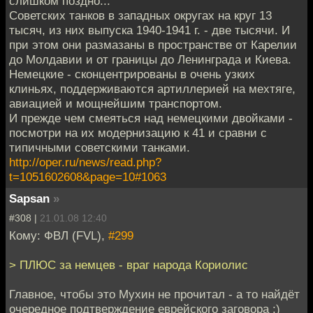
слишком поздно...
Советских танков в западных округах на круг 13
тысяч, из них выпуска 1940-1941 г. - две тысячи. И
при этом они размазаны в пространстве от Карелии
до Молдавии и от границы до Ленинграда и Киева.
Немецкие - сконцентрированы в очень узких
клиньях, поддерживаются артиллерией на мехтяге,
авиацией и мощнейшим транспортом.
И прежде чем смеяться над немецкими двойками -
посмотри на их модернизацию к 41 и сравни с
типичными советскими танками.
http://oper.ru/news/read.php?
t=1051602608&page=10#1063
Sapsan
»
#308 |
21.01.08 12:40
Кому: ФВЛ (FVL),
#299
> ПЛЮС за немцев - враг народа Кориолис
Главное, чтобы это Мухин не прочитал - а то найдёт
очередное подтверждение еврейского заговора :)