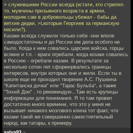
> служившими России всегда (кстати, кто стрелял-
то, мужчины призывного возраста в армии,
молодняк сам в добровольцы убежал - бабы да
ветхие дедки, >Lкоторые Георгиев за германскую
носили?).
Казаки всегда служили только себе -они вполе
самодостаточны и до России им дела особого не
было. Когда к ним совались царские войска, горцы
всякие и т.п. - враги огребали, когда козаки совались
в Россию - огребали казаки. В результате за
несколько сотен лет сформирвались границы
интересов, внутри которых они и жили. Если ты в
школе еще не проходил творение А.С. Пушкина
"Капитанска дочка" или "Тарас Бульба", а также
"Тихий Дон" , то рекомендую...Там есть крупицы
информации для понимания. Я то там провел
достаточно много времени, что это у меня не
вызывает никакого мозгового клина тот факт, что
казаки такой же совершенно самостоятельный
народ, как татары, к примеру.
salva93
»