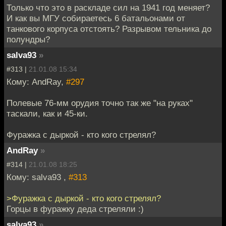
Только что это в раскладе сил на 1941 год меняет?
И как вы МГУ собираетесь 6 батальонами от
танкового корпуса отстоять? Разрывом тельника до
полундры?
salva93
»
#313 |
21.01.08 15:34
Кому: AndRay,
#297
Полевые 76-мм орудия точно так же "на руках"
таскали, как и 45-ки.
Фуражка с дыркой - кто кого стрелял?
AndRay
»
#314 |
21.01.08 18:25
Кому: salva93 ,
#313
>Фуражка с дыркой - кто кого стрелял?
Горцы в фуражку деда стреляли :)
salva93
»