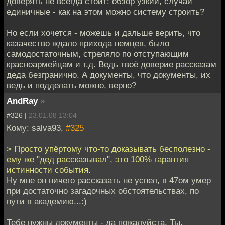
доверять не всегда стоит: обзор узкий, случаи
единичные - как на этом можно систему строить?
Но если хочется - можешь и дальше верить, что
казачество ждало прихода немцев, было
самодостаточным, стреляло по отступающим
красноармейцам и т.д. Ведь твоё доверие рассказам
деда безгранично. А документы, что документы, их
ведь и подделать можно, верно?
AndRay
»
#326 |
23.01.08 13:04
Кому: salva93,
#325
> Просто упёртому что-то доказывать бесполезно -
ему же "дед рассказывал", это 100% гарантия
истинности события.
Ну мне он ничего рассказать не успел, в 47ом умер
при достаточно загадочных обстоятельствах, по
пути в академию...:)
Тебе нужны документы - да пожалуйста. Ты,