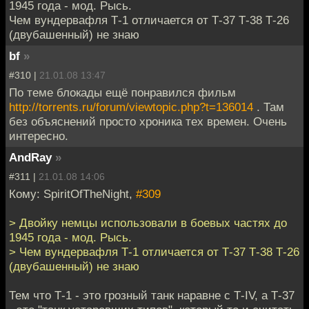
1945 года - мод. Рысь.
Чем вундервафля Т-1 отличается от Т-37 Т-38 Т-26
(двубашенный) не знаю
bf
»
#310 |
21.01.08 13:47
По теме блокады ещё понравился фильм
http://torrents.ru/forum/viewtopic.php?t=136014
. Там
без объяснений просто хроника тех времен. Очень
интересно.
AndRay
»
#311 |
21.01.08 14:06
Кому: SpiritOfTheNight,
#309
> Двойку немцы использовали в боевых частях до
1945 года - мод. Рысь.
> Чем вундервафля Т-1 отличается от Т-37 Т-38 Т-26
(двубашенный) не знаю
Тем что Т-1 - это грозный танк наравне с Т-IV, а Т-37