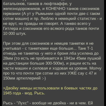
батальонов, танков в люфтваффе, у
железнодорожников, и КОНЕЧНО танков союзников
германии (А ут у Рымынии одной почти две с гаком
сотни машин) и пр. Люблю я немецкий статистик - и
не врут, но правды не говорят. А танкво всего у
Гитлера и союзников его всякого рода танков почти
10 000 штук.
При этом для союзников и немцев танкетки я не
учитывал - с танкетками еще больше... Танк Т-1
отнюдь не танкетка -у него и броня лба усилена до
28мм (то есть не пробивается в 1941м 45мм пушкой
на дистанции больше 300-500м), и рации есть на
части машин и силовая и ходовая на уровне. Молчу
про то что почти три сотни из них УЖЕ сау с 47 и
150мм артиллерией :-)
>Двойку немцы использовали в боевых частях до
1945 года - мод. Рысь.
Рысь - "Лухс" - вообще не двойка - ни в чем. Ей