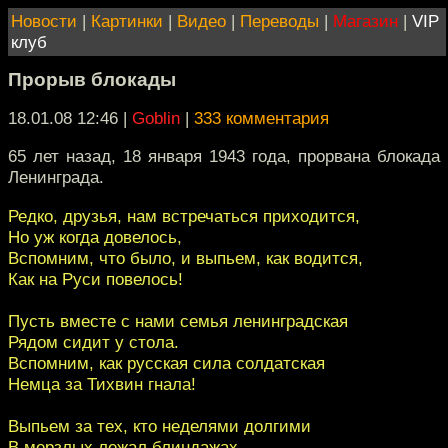
Новости
|
Картинки
|
Видео
|
Переводы
|
Магазин
|
VIP
клуб
Прорыв блокады
18.01.08 12:46
|
Goblin
|
333 комментария
65 лет назад, 18 января 1943 года, прорвана блокада
Ленинграда.
Редко, друзья, нам встречаться приходится,
Но уж когда довелось,
Вспомним, что было, и выпьем, как водится,
Как на Руси повелось!
Пусть вместе с нами семья ленинградская
Рядом сидит у стола.
Вспомним, как русская сила солдатская
Немца за Тихвин гнала!
Выпьем за тех, кто неделями долгими
В мерзлых лежал блиндажах,