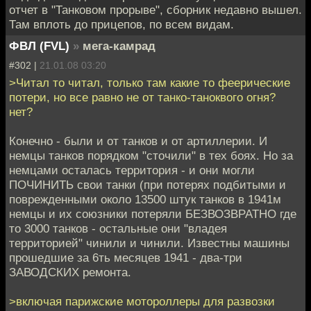
отчет в "Танковом прорыве", сборник недавно вышел.
Там вплоть до прицепов, по всем видам.
ФВЛ (FVL)
»
мега-камрад
#302 |
21.01.08 03:20
>Читал то читал, только там какие то феерические
потери, но все равно не от танко-таноквого огня?
нет?
Конечно - были и от танков и от артиллерии. И
немцы танков порядком "сточили" в тех боях. Но за
немцами осталась территория - и они могли
ПОЧИНИТЬ свои танки (при потерях подбитыми и
поврежденными около 13500 штук танков в 1941м
немцы и их союзники потеряли БЕЗВОЗВРАТНО где
то 3000 танков - остальные они "владея
территорией" чинили и чинили. Известны машины
прошедшие за 6ть месяцев 1941 - два-три
ЗАВОДСКИХ ремонта.
>включая парижские мотороллеры для развозки