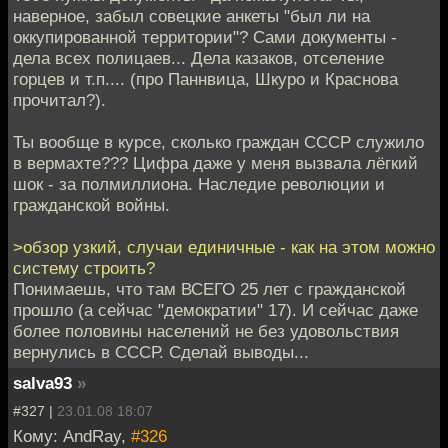
наверное, забыл совецкие анкеты "был ли на
оккупированной территории"? Сами документы -
дела всех полицаев... Дела казаков, отселение
горцев и т.п.... (про Паннвица, Шкуро и Краснова
прочитал?).
Ты вообще в курсе, сколько граждан СССР служило
в вермахте??? Цифра даже у меня вызвала лёгкий
шок - за полмиллиона. Наследие революции и
гражданской войны.
>обзор узкий, случаи единичные - как на этом можно
систему строить?
Понимаешь, что там ВСЕГО 25 лет с гражданской
прошло (а сейчас "демократии" 17). И сейчас даже
более половины населений не без удовольствия
вернулись в СССР. Сделай выводы...
salva93
»
#327 |
23.01.08 18:07
Кому: AndRay,
#326