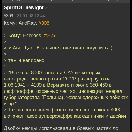
SpiritOfTheNight
»
#309 |
21.01.08 12:44
Кому: AndRay,
#306
> Кому: Ecoross,
#305
>
> > Ага. Щас. Я ж выше советовал погуглить :).
>
> там и написано
>
> "Всего за 8000 танков и САУ из которых
непосредственно против СССР развернуто на
1,06,1941 – 4109 в Вермахте и около 350-450 в
люфтваффе, охранных частях, инспекции генерал
губернаторства (Польша), железнодорожных войсках
и пр."
> Т.е. на восточном фронте было всего около 4000,
включая такое вундерфаффе как единички и двойки
Двойку немцы использовали в боевых частях до