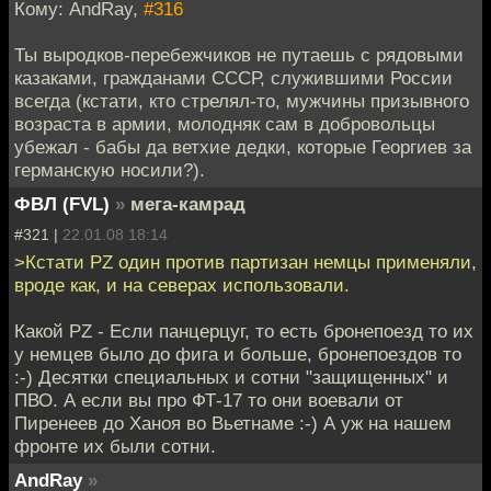
Кому: AndRay,
#316
Ты выродков-перебежчиков не путаешь с рядовыми
казаками, гражданами СССР, служившими России
всегда (кстати, кто стрелял-то, мужчины призывного
возраста в армии, молодняк сам в добровольцы
убежал - бабы да ветхие дедки, которые Георгиев за
германскую носили?).
ФВЛ (FVL)
»
мега-камрад
#321 |
22.01.08 18:14
>Кстати РZ один против партизан немцы применяли,
вроде как, и на северах использовали.
Какой PZ - Если панцерцуг, то есть бронепоезд то их
у немцев было до фига и больше, бронепоездов то
:-) Десятки специальных и сотни "защищенных" и
ПВО. А если вы про ФТ-17 то они воевали от
Пиренеев до Ханоя во Вьетнаме :-) А уж на нашем
фронте их были сотни.
AndRay
»