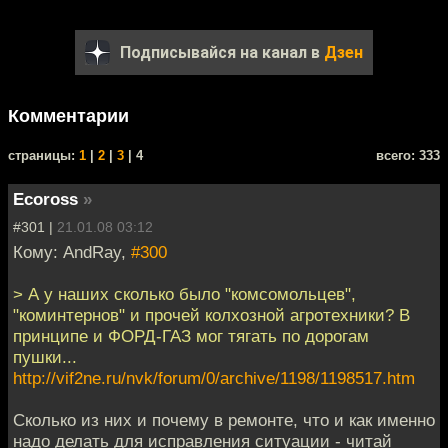
Подписывайся на канал в
Дзен
Комментарии
cтраницы:
1
|
2
|
3
| 4
всего: 333
Ecoross
»
#301 |
21.01.08 03:12
Кому: AndRay,
#300
> А у наших сколько было "комсомольцев",
"коминтернов" и прочей колхозной агротехники? В
принципе и ФОРД-ГАЗ мог тягать по дорогам
пушки...
http://vif2ne.ru/nvk/forum/0/archive/1198/1198517.htm
Сколько из них и почему в ремонте, что и как именно
надо делать для исправления ситуации - читай