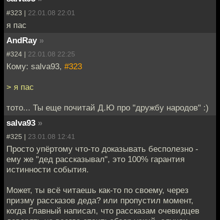
#323 |
22.01.08 22:01
я пас
AndRay
»
#324 |
22.01.08 22:25
Кому: salva93,
#323
> я пас
тото... Ты еще почитай Д.Ю про "дружбу народов" :)
salva93
»
#325 |
23.01.08 12:41
Просто упёртому что-то доказывать бесполезно -
ему же "дед рассказывал", это 100% гарантия
истинности события.
Может, ты всё читаешь как-то по своему, через
призму рассказов деда? или пропустил момент,
когда Главный написал, что рассказам очевидцев