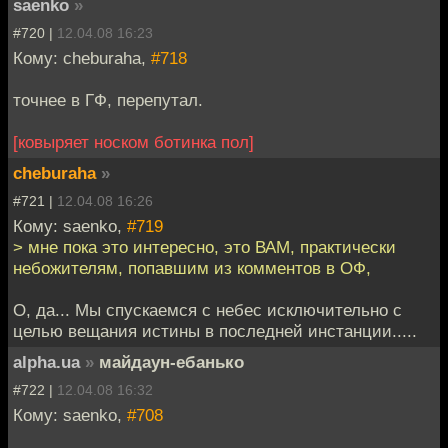
saenko
»
#720 |
12.04.08 16:23
Кому: cheburaha,
#718
точнее в ГФ, перепутал.
[ковыряет носком ботинка пол]
cheburaha
»
#721 |
12.04.08 16:26
Кому: saenko,
#719
> мне пока это интересно, это ВАМ, практически
небожителям, попавшим из комментов в ОФ,
О, да... Мы спускаемся с небес исключительно с
целью вещания истины в последней инстанции.....
alpha.ua
»
майдаун-ебанько
#722 |
12.04.08 16:32
Кому: saenko,
#708