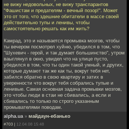
не вижу недовольных, не вижу транспарантов
"Фашистам и предателям - вечный позор!". Может
это от того, что здешние обитатели в массе своей
действительно тупы и ленивы, чтобы
самостоятельно решать как им жить?
Камрад, это и называется промывка мозгов, чтобы
ты вечером посмотрел хуйню, убедился в том, что
"Шухевич - герой, и так думает большинство", утром
ваыглянул в окно, увидел что на улице пусто,
убедился в том, что ты один такой умный, и других,
которые думают так же как ты, вокруг тебя нет,
забился обратно в свою квартиру и затих в
уверенности что вокруг тебя собрались тупые и
ленивые. Самая основная задача промывки мозгов,
это чтобы люди в стаи не сбивались, а если и
сбивались то только по строго указанным
промывателями поводам.
alpha.ua
»
майдаун-ебанько
#703 |
12.04.08 15:48