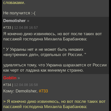
словаками.
Не получится :-(
Demolisher
»
#733 |
12.04.08 16:57
Я конечно дико извиняюсь, но вот после таких вот
пассажей господина Михаила Барабанова:
" У Украины нет и не может быть никаких
«внутренних дел», отдельных от России. "
удивляться тому, что Украина шарахается от России
как черт от ладана как минимум странно.
Goblin
»
#734 |
12.04.08 16:58
Кому: Demolisher,
#733
> Я конечно дико извиняюсь, но вот после таких вот
пассажей господина Михаила Барабанова: