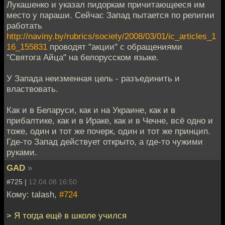
Лукашенко и указал пидоркам причитающееся им
место у параши. Сейчас Запад пытается по религии
работать
http://naviny.by/rubrics/society/2008/03/01/ic_articles_1
16_155831
проводят "акции" с обращениями
"Святога Айца" на белорусском языке.
У Запада неизменная цель - разъединить и
властвовать.
Как и в Беларуси, как и на Украине, как и в
прибалтике, как и в Ираке, как и в Чечне, всё одно и
тоже, один и тот же почерк, один и тот же принцип.
Где-то Запад действует открыто, а где-то чужими
руками.
GAD
»
#725 |
12.04.08 16:50
Кому: talash,
#724
> Я тогда ещё в школе учился