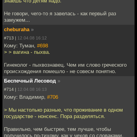
знаешь что детям надо.
Не говори, чего-то я завелась - как первый раз
замужем...
cheburaha
»
#713 |
12.04.08 16:12
Кому: Туман,
#698
> > вагина - пыхва.
Гинеколог - пыхвознавец. Чем им слово греческого
происхождения помешло - не совесм понятно.
Беспечный Лесовод
»
#714 |
12.04.08 16:13
Кому: Владимир,
#706
> Мы настолько разные, что проживание в одном
государстве - нонсенс. Пора разделяться.
Правильно, чем быстрее, тем лучше, чтобы
получилось по-тихому, как у чехов со словаками.