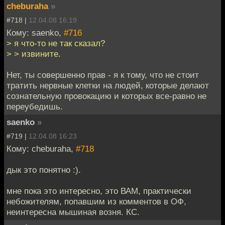
cheburaha
»
#718 |
12.04.08 16:19
Кому: saenko,
#716
> я что-то не так сказал?
> > извините.
Нет, ты совершенно прав - я к тому, что не стоит
тратить нервные клетки на людей, которые делают
сознательную провокацию и которых все-равно не
переубедишь.
saenko
»
#719 |
12.04.08 16:23
Кому: cheburaha,
#718
дык это понятно :).
мне пока это интересно, это ВАМ, практически
небожителям, попавшим из комментов в ОФ,
неинтересна мышиная возня. КС.