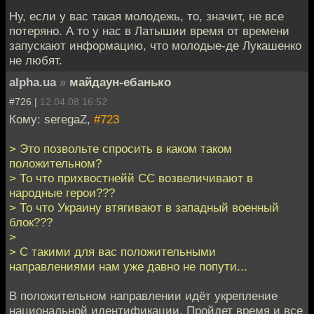
Ну, если у вас такая молодежь, то, значит, не все
потеряно. А то у нас в Латышии время от времени
запускают информацию, что молодые-де Лукашенко
не любят.
alpha.ua
»
майдаун-ебанько
#726 |
12.04.08 16:52
Кому: seregaZ,
#723
> Это позвольте спросить в каком таком
положительном?
> То что прихвостнейй СС возвеличивают в
народные герои???
> То что Украину втягивают в западный военный
блок???
>
> С такими для вас положительными
направлениями нам уже давно не попути...
В положительном направлении идёт укрепление
национальной идентификации. Пройдет время и все