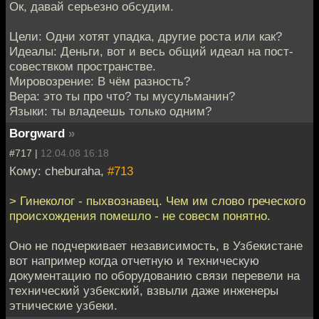
Ок, давай серьезно обсудим.
Цели: Одни хотят упадка, другие роста или как?
Идеалы: Деньги, вот и весь общий идеал на пост-
совествком пространстве.
Мировозрение: В чём разность?
Вера: это ты про что? ты мусульманин?
Языки: ты владеешь только одним?
Borgward
»
#717 |
12.04.08 16:18
Кому: cheburaha,
#713
> Гинеколог - пыхвознавец. Чем им слово греческого
происхождения помешло - не совесм понятно.
Оно не подчеркивает независимость, в Узбекистане
вот например когда отчетную и техническую
документацию по оборудованию связи перевели на
технический узбекский, взвыли даже инженеры
этнические узбеки.