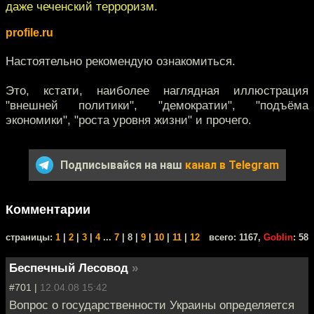
даже чеченский терроризм.
profile.ru
Настоятельно рекомендую ознакомиться.
Это, кстати, наиболее наглядная иллюстрация
"внешней политики", "демократии", "подъёма
экономики", "роста уровня жизни" и прочего.
Подписывайся на наш
канал в Telegram
Комментарии
cтраницы:
1
|
2
|
3
|
4
...
7
| 8 |
9
|
10
|
11
|
12
всего: 1167,
Goblin
: 58
Беспечный Лесовод
»
#701 |
12.04.08 15:42
Вопрос о государственности Украины определяется