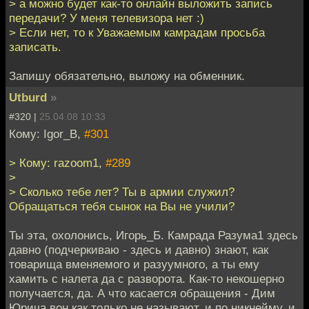
> а можно будет как-то онлайн выложить запись
передачи? У меня телевизора нет :)
> Если нет, то к Уважаемым камрадам просьба
записать.
Запишу обязательно, выложу на обменник.
Utburd
»
#320 |
25.04.08 10:33
Кому: Igor_B,
#301
> Кому: razoom1,
#289
>
> Сколько тебе лет? Ты в армии служил?
Обращаться тебя сынок на Вы не учили?
Ты эта, охолонись, Игорь_Б. Камрада Разума1 здесь
давно (подчеркиваю - здесь и давно) знают, как
товарища вменяемого и разуумного, а ты ему
хамить с налета да с разворота. Как-то некошерно
получается, да. А что касается обращения - Дим
Юрича вон как только не называют, и по никнейму, и