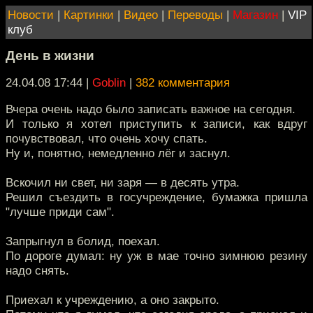
Новости
|
Картинки
|
Видео
|
Переводы
|
Магазин
|
VIP
клуб
День в жизни
24.04.08 17:44
|
Goblin
|
382 комментария
Вчера очень надо было записать важное на сегодня.
И только я хотел приступить к записи, как вдруг
почувствовал, что очень хочу спать.
Ну и, понятно, немедленно лёг и заснул.
Вскочил ни свет, ни заря — в десять утра.
Решил съездить в госучреждение, бумажка пришла
"лучше приди сам".
Запрыгнул в болид, поехал.
По дороге думал: ну уж в мае точно зимнюю резину
надо снять.
Приехал к учреждению, а оно закрыто.