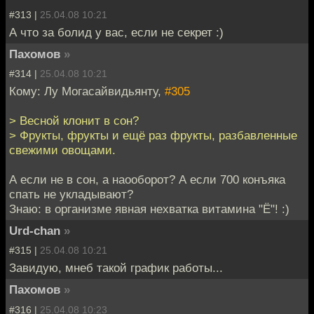
#313 |
25.04.08 10:21
А что за болид у вас, если не секрет :)
Пахомов
»
#314 |
25.04.08 10:21
Кому: Лу Могасайвидьянту,
#305
> Весной клонит в сон?
> Фрукты, фрукты и ещё раз фрукты, разбавленные
свежими овощами.
А если не в сон, а наооборот? А если 700 конъяка
спать не укладывают?
Знаю: в организме явная нехватка витамина "Ё"! :)
Urd-chan
»
#315 |
25.04.08 10:21
Завидую, мнеб такой график работы...
Пахомов
»
#316 |
25.04.08 10:23