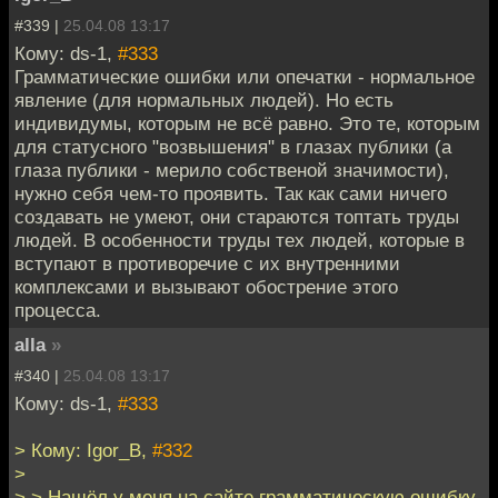
#339 |
25.04.08 13:17
Кому: ds-1,
#333
Грамматические ошибки или опечатки - нормальное
явление (для нормальных людей). Но есть
индивидумы, которым не всё равно. Это те, которым
для статусного "возвышения" в глазах публики (а
глаза публики - мерило собственой значимости),
нужно себя чем-то проявить. Так как сами ничего
создавать не умеют, они стараются топтать труды
людей. В особенности труды тех людей, которые в
вступают в противоречие с их внутренними
комплексами и вызывают обострение этого
процесса.
alla
»
#340 |
25.04.08 13:17
Кому: ds-1,
#333
> Кому: Igor_B,
#332
>
> > Нашёл у меня на сайте грамматическую ошибку,