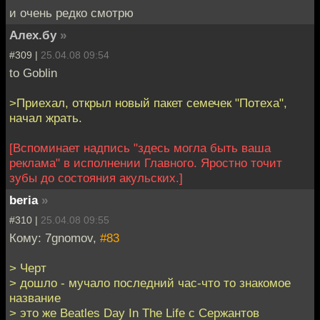
и очень редко смотрю
Алех.бу
»
#309 |
25.04.08 09:54
to Goblin
>Приехал, открыл новый пакет семечек "Потеха",
начал жрать.
[Вспоминает надпись "здесь могла быть ваша
реклама" в исполнении Главного. Яростно точит
зубы до состояния акульских.]
beria
»
#310 |
25.04.08 09:55
Кому: 7gnomov,
#83
> Черт
> дошло - мучало последний час-что то знакомое
название
> это же Beatles Day In The Life с Сержантов