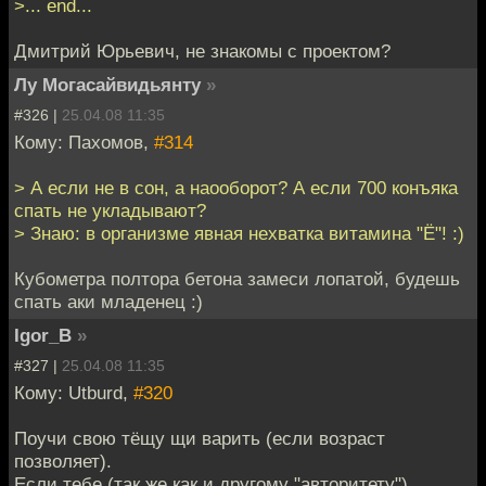
>... end...
Дмитрий Юрьевич, не знакомы с проектом?
Лу Могасайвидьянту
»
#326 |
25.04.08 11:35
Кому: Пахомов,
#314
> А если не в сон, а наооборот? А если 700 конъяка
спать не укладывают?
> Знаю: в организме явная нехватка витамина "Ё"! :)
Кубометра полтора бетона замеси лопатой, будешь
спать аки младенец :)
Igor_B
»
#327 |
25.04.08 11:35
Кому: Utburd,
#320
Поучи свою тёщу щи варить (если возраст
позволяет).
Если тебе (так же как и другому "авторитету")