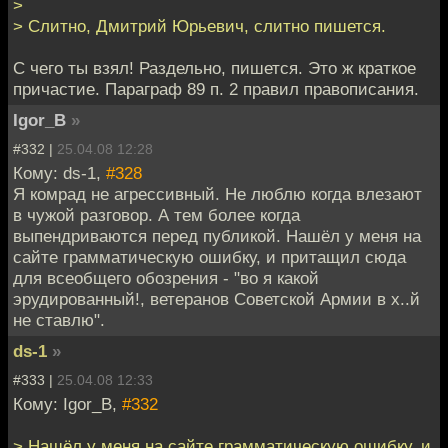
>
> Слитно, Дмитрий Юрьевич, слитно пишется.
С чего ты взял! Раздельно, пишется. Это ж краткое
причастие. Параграф 89 п. 2 правил правописания.
Igor_B
»
#332 |
25.04.08 12:28
Кому: ds-1,
#328
Я комрад не агрессивный. Не люблю когда влезают
в чужой разговор. А тем более когда
выпендриваются перед публикой. Нашёл у меня на
сайте грамматическую ошибку, и притащил сюда
для всеобщего обозрения - "во я какой
эрудированный!, ветеранов Советской Армии в х..й
не ставлю".
ds-1
»
#333 |
25.04.08 12:33
Кому: Igor_B,
#332
> Нашёл у меня на сайте грамматическую ошибку, и