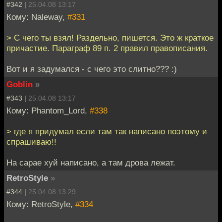
#342 |
25.04.08 13:17
Кому: Naleway,
#331
> С чего ты взял! Раздельно, пишется. Это ж краткое
причастие. Параграф 89 п. 2 правил правописания.
Вот и я задумался - с чего это слитно??? :)
Goblin
»
#343 |
25.04.08 13:17
Кому: Phantom_Lord,
#338
> где я придумал если там так написано поэтому и
спрашиваю!!
На сарае хуй написано, а там дрова лежат.
RetroStyle
»
#344 |
25.04.08 13:29
Кому: RetroStyle,
#334