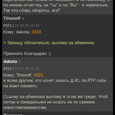
по имени-отчеству, на "ты" и на "Вы" - и нормально.
Так что сбавь обороты, ага?
Tihonoff
»
#321 |
25.04.08 10:34
Кому: dakota,
#319
> Запишу обязательно, выложу на обменник.
Премного благодарен :)
dakota
»
#322 |
25.04.08 10:41
Кому: Tihonoff,
#321
и всем другим, кто хочет запись Д.Ю. по РТР себе
на комп поиметь:
Ссылку на обменник выложу в этом же треде. Чтоб
потом в понедельник не искать ее по свежим
новостям\комментам.