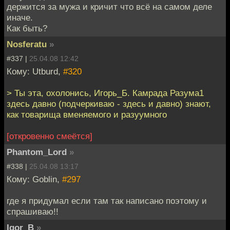
держится за мужа и кричит что всё на самом деле
иначе.
Как быть?
Nosferatu
»
#337 |
25.04.08 12:42
Кому: Utburd,
#320
> Ты эта, охолонись, Игорь_Б. Камрада Разума1
здесь давно (подчеркиваю - здесь и давно) знают,
как товарища вменяемого и разуумного
[откровенно смеётся]
Phantom_Lord
»
#338 |
25.04.08 13:17
Кому: Goblin,
#297
где я придумал если там так написано поэтому и
спрашиваю!!
Igor_B
»