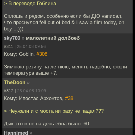
> В переводе Гоблина
Сплошь и рядом, особенно если бы ДЮ написал,
что проснулся fell out of bed & I saw a film today, oh
boy ...)))
sky700
»
малолетний долбоеб
#311 |
25.04.08 09:56
Кому: Goblin,
#308
Зимнюю резину на летнюю, менять надобно, ежели
температура выше +7.
TheDoon
»
#312 |
25.04.08 10:09
Кому: Ипостас Архонтов,
#38
> Неужели и с моста ни разу не падал???
Дык это ж не на день ебна было. 60
Hannimed
»