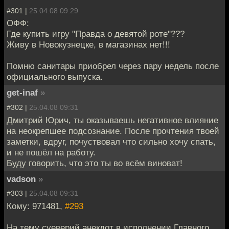
#301 |
25.04.08 09:29
ОФФ:
Где купить игру "Правда о девятой роте"???
Живу в Новокузнецке, в магазинах нет!!!
Помню санитары приобрел через пару недель после
официального выпуска.
get-inaf
»
#302 |
25.04.08 09:31
Дмитрий Юрич, ты оказываешь негативное влияние
на неокрепшее подсознание. После прочтения твоей
заметки, вдруг, почуствовал что сильно хочу спать,
и не пошёл на работу.
Буду говорить, что это ты во всём виноват!
vadson
»
#303 |
25.04.08 09:31
Кому: 971481,
#293
На тему суеверий анекдот в исполнении Главного