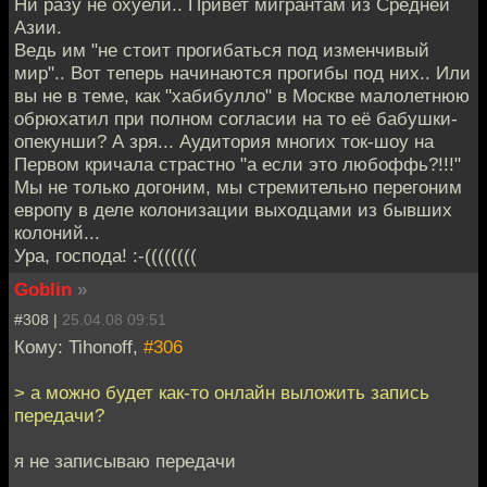
Ни разу не охуели.. Привет мигрантам из Средней
Азии.
Ведь им "не стоит прогибаться под изменчивый
мир".. Вот теперь начинаются прогибы под них.. Или
вы не в теме, как "хабибулло" в Москве малолетнюю
обрюхатил при полном согласии на то её бабушки-
опекунши? А зря... Аудитория многих ток-шоу на
Первом кричала страстно "а если это любоффь?!!!"
Мы не только догоним, мы стремительно перегоним
европу в деле колонизации выходцами из бывших
колоний...
Ура, господа! :-((((((((
Goblin
»
#308 |
25.04.08 09:51
Кому: Tihonoff,
#306
> а можно будет как-то онлайн выложить запись
передачи?
я не записываю передачи