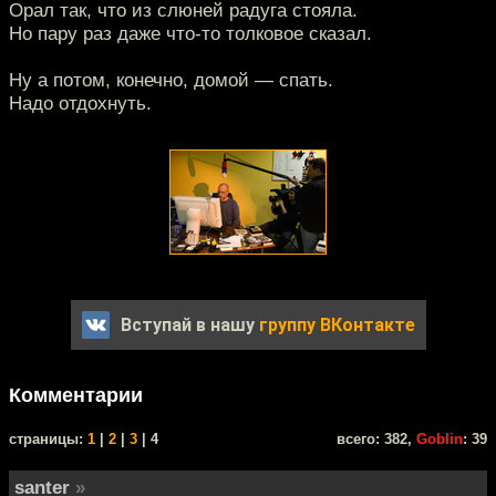
Орал так, что из слюней радуга стояла.
Но пару раз даже что-то толковое сказал.
Ну а потом, конечно, домой — спать.
Надо отдохнуть.
Вступай в нашу
группу ВКонтакте
Комментарии
cтраницы:
1
|
2
|
3
| 4
всего: 382,
Goblin
: 39
santer
»