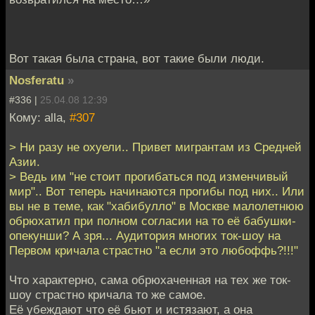
Вот такая была страна, вот такие были люди.
Nosferatu
»
#336 |
25.04.08 12:39
Кому: alla,
#307
> Ни разу не охуели.. Привет мигрантам из Средней
Азии.
> Ведь им "не стоит прогибаться под изменчивый
мир".. Вот теперь начинаются прогибы под них.. Или
вы не в теме, как "хабибулло" в Москве малолетнюю
обрюхатил при полном согласии на то её бабушки-
опекунши? А зря... Аудитория многих ток-шоу на
Первом кричала страстно "а если это любоффь?!!!"
Что характерно, сама обрюхаченная на тех же ток-
шоу страстно кричала то же самое.
Её убеждают что её бьют и истязают, а она