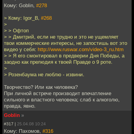
Кому: Goblin,
#278
> Кому: Igor_B,
#268
>
> > Офтоп
> > Дмитрий, если не трудно и это не ущемляет
твои коммерческие интересы, не запостишь вот это
видео у себя:
http://www.ruswar.com/video-3_ru.htm
> > Я его смонтировал в предверии Дня Победы, а
заодно как прелюдия к твоей Правде о 9 роте.
>
> Розенбаума не люблю - извини.
Творчество? Или как человека?
При личной встрече производит впечатление
сильного и властного человека; слаб к алкоголю,
правда, явно.
Goblin
»
#317 |
25.04.08 10:24
Кому: Пахомов,
#316