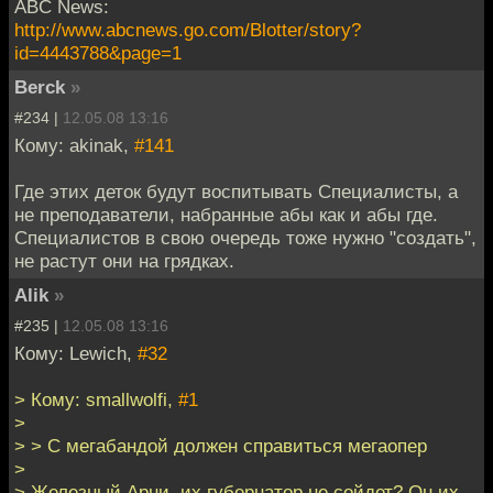
ABC News:
http://www.abcnews.go.com/Blotter/story?
id=4443788&page=1
Berck
»
#234 |
12.05.08 13:16
Кому: akinak,
#141
Где этих деток будут воспитывать Специалисты, а
не преподаватели, набранные абы как и абы где.
Специалистов в свою очередь тоже нужно "создать",
не растут они на грядках.
Alik
»
#235 |
12.05.08 13:16
Кому: Lewich,
#32
> Кому: smallwolfi,
#1
>
> > С мегабандой должен справиться мегаопер
>
> Железный Арни, их губернатор не сойдет? Он их