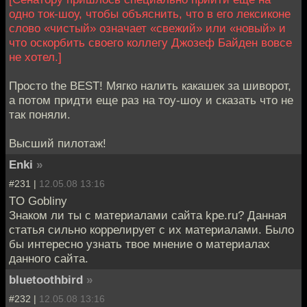
одно ток-шоу, чтобы объяснить, что в его лексиконе
слово «чистый» означает «свежий» или «новый» и
что оскорбить своего коллегу Джозеф Байден вовсе
не хотел.]
Просто the BEST! Мягко налить какашек за шиворот,
а потом придти еще раз на тоу-шоу и сказать что не
так поняли.
Высший пилотаж!
Enki
»
#231 |
12.05.08 13:16
TO Goblinу
Знаком ли ты с материалами сайта kpe.ru? Данная
статья сильно коррелирует с их материалами. Было
бы интересно узнать твое мнение о материалах
данного сайта.
bluetoothbird
»
#232 |
12.05.08 13:16