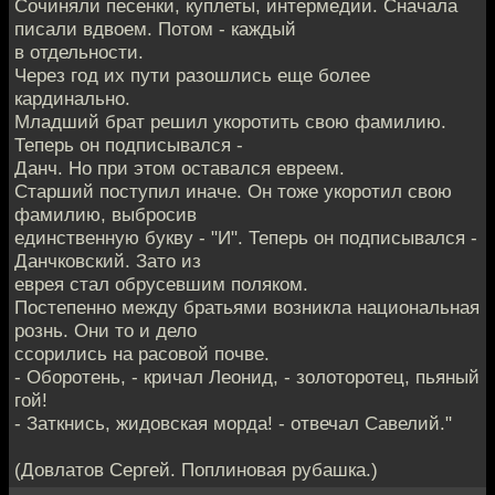
Сочиняли песенки, куплеты, интермедии. Сначала
писали вдвоем. Потом - каждый
в отдельности.
Через год их пути разошлись еще более
кардинально.
Младший брат решил укоротить свою фамилию.
Теперь он подписывался -
Данч. Но при этом оставался евреем.
Старший поступил иначе. Он тоже укоротил свою
фамилию, выбросив
единственную букву - "И". Теперь он подписывался -
Данчковский. Зато из
еврея стал обрусевшим поляком.
Постепенно между братьями возникла национальная
рознь. Они то и дело
ссорились на расовой почве.
- Оборотень, - кричал Леонид, - золоторотец, пьяный
гой!
- Заткнись, жидовская морда! - отвечал Савелий."
(Довлатов Сергей. Поплиновая рубашка.)