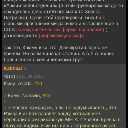
«Армии освобождения» (в этой группировке когда-то
находилась дочь газетного магната Херста
Патрисиа). Цели этой группировки: борьба с
любыми проявлениями расизма и установление в
США
[коммунистической формы правления]
(
разновидности
[афрокоммунизма]
).
Так это. Коммуняки это. Демократия здесь не
причем. Во всём виноват Сталин. А в Л.А. ихние
большевики с меньшивиками трут.
Kabhaal
»
#218 |
12.05.08 13:05
Кому: Avada,
#50
> Кому: Nordwin,
#43
>
> > Вопрос камрадам, а вы не задумывались, что
Рамзанчик возглавляет банду, которая уже
перевалила американскую МЕГА-? У мебя бревна в
глазу не видим. Нам бы лишь заграничное ругать.