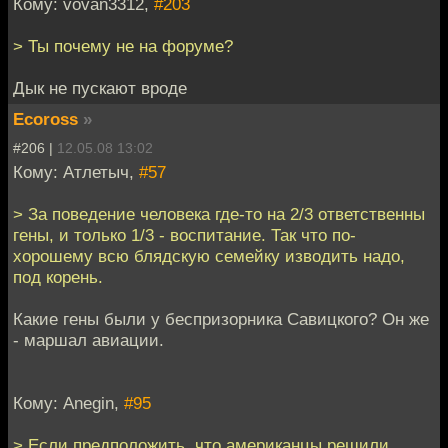
Кому: vovan3312,
#203
> Ты почему не на форуме?
Дык не пускают вроде
Ecoross
»
#206 |
12.05.08 13:02
Кому: Атлетыч,
#57
> За поведение человека где-то на 2/3 ответственны
гены, и только 1/3 - воспитание. Так что по-
хорошему всю блядскую семейку изводить надо,
под корень.
Какие гены были у беспризорника Савицкого? Он же
- маршал авиации.
Кому: Anegin,
#95
> Если предположить, что американцы решили