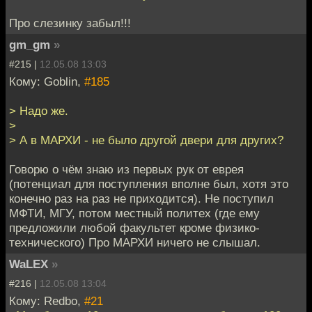
Про слезинку забыл!!!
gm_gm
»
#215 |
12.05.08 13:03
Кому: Goblin,
#185
> Надо же.
>
> А в МАРХИ - не было другой двери для других?
Говорю о чём знаю из первых рук от еврея
(потенциал для поступления вполне был, хотя это
конечно раз на раз не приходится). Не поступил
МФТИ, МГУ, потом местный политех (где ему
предложили любой факультет кроме физико-
технического) Про МАРХИ ничего не слышал.
WaLEX
»
#216 |
12.05.08 13:04
Кому: Redbo,
#21