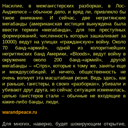
Насилие, в межгангстерских разборках, в Лос-
Анджелесе – обычное дело, и вряд ли, привлекло бы
такое внимание. И сейчас, две негритянские
мегабанды (американская юстиция вынуждена была
ввести термин «мегабанда», для тех преступных
формирований, численность которых зашкаливает за
10000) ведут на улицах «гражданскую» войну. Около
70 банд-«армий», одной из колоритнейших
негритянских банд Америки, «Bloods», ведут войну в
окружение около 200 банд-«армий», другой
мегабанды – «Crips», которые к тому же, заняты еще
и междоусобицей. И ничего, общественность не
очень волнует эта масштабная резня. Ведь здесь, как
и раньше, гангстеры, в своих «разборках», убивали и
убивают друг друга, но сейчас ситуация изменилась,
целью гангстеров стали – обычные не входящие в
какие-либо банды, люди.
warandpeace.ru
Для многих, наверно, будет шокирующим открытие,