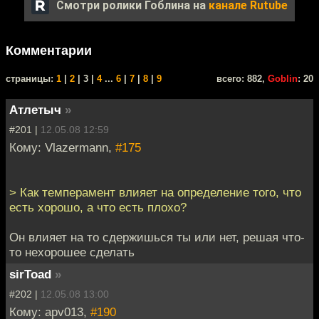
Смотри ролики Гоблина на
канале Rutube
Комментарии
cтраницы:
1
|
2
| 3 |
4
...
6
|
7
|
8
|
9
всего: 882,
Goblin
: 20
Атлетыч
»
#201 |
12.05.08 12:59
Кому: Vlazermann,
#175
> Как темперамент влияет на определение того, что
есть хорошо, а что есть плохо?
Он влияет на то сдержишься ты или нет, решая что-
то нехорошее сделать
sirToad
»
#202 |
12.05.08 13:00
Кому: apv013,
#190