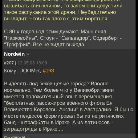
вышибать клин клином, то зачем они допустили
такое распухание этой дряни. Неубедительно
выглядит. Чтоб так плохо с этим бороться.
С 80-х годов над этим думают. Манн снял
"Нарковойны", Стоун - "Сальвадор", Содерберг -
"Траффик". Все не видят выхода.
Nordwin
»
#207 |
12.05.08 13:03
Кому: DOOMer,
#163
Выделять под зеков целые города? Вполне
нормально. Тем более что у Великобритании
имеется положительный опыт перемещения
"бесплатных пассажиров военного флота Ея
Величества Королевы Англии" в Австралию. Я бы на
месте пендосов формировал бы из негритянских
банд - штрафбаты в Ираке. А из латиносов -
заградотряды в Ираке....