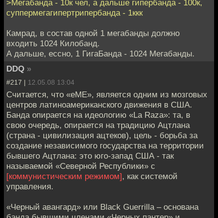
>Мегабанда - 10к чел, а дальше гипербанда - 100к,
суппермегагипертрипербанда - 1ккк
Камрад, в состав одной 1 мегабанды должно
входить 1024 Килобанд.
А дальше, ессно, 1 ГигаБанда - 1024 Мегабанды.
DDQ
»
#217 |
12.05.08 13:04
Считается, что «еМЕ», является одним из мозговых
центров латиноамериканского движения в США.
Банда опирается на идеологию «La Raza»: та, в
свою очередь, опирается на традицию Ацтлана
(страна - цивилизация ацтеков), цель - борьба за
создание независимого государства на территории
бывшего Ацтлана: это юго-запад США - так
называемой «Северной Республики» с
[коммунистическим режимом]
, как системой
управления.
«Черный авангард» или Black Guerrilla – основана
банда бывшими членами «Черных пантер» и