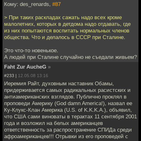
Кому: des_renards,
#87
> При таких раскладах сажать надо всех кроме
малолетних, которых в детдома надо отдавать, где
из них попытаются воспитать нормальных членов
общества. Что и делалось в СССР при Сталине.
Это что-то новенькое.
А людей при Сталине случайно не съедали живьем?
Faht Zur AucheG
»
#233 |
12.05.08 13:16
Иеремия Райт, духовным наставник Обамы,
придерживается самых радикальных расистских и
антиамериканских взглядов. Публично проклял в
проповеди Америку (God damn America!), назвал ее
Ку-Клукс-Клан Америка (U.S. of K.K.K.A.), объявил,
что США сами виноваты в терактах 11 сентября 2001
года и возложил на белых американцев
ответственность за распространение СПИДа среди
афроамериканцев!!! Отрывки из его проповедей с