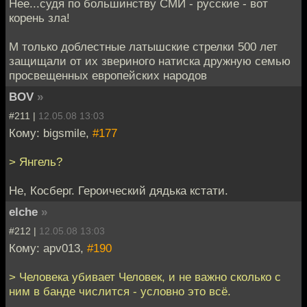
Нее...судя по большинству СМИ - русские - вот
корень зла!
М только доблестные латышские стрелки 500 лет
защищали от их звериного натиска дружную семью
просвещенных европейских народов
BOV
»
#211 |
12.05.08 13:03
Кому: bigsmile,
#177
> Янгель?
Не, Косберг. Героический дядька кстати.
elche
»
#212 |
12.05.08 13:03
Кому: apv013,
#190
> Человека убивает Человек, и не важно сколько с
ним в банде числится - условно это всё.