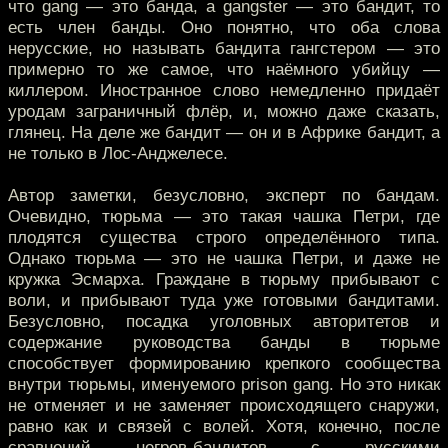
что gang — это банда, а gangster — это бандит, то
есть член банды. Оно понятно, что оба слова
нерусские, но называть бандита гангстером — это
примерно то же самое, что наёмного убийцу —
киллером. Иностранное слово немедленно придаёт
уродам заграничный флёр, и, можно даже сказать,
глянец. На деле же бандит — он и в Африке бандит, а
не только в Лос-Анджелесе.
Автор заметки, безусловно, эксперт по бандам.
Очевидно, тюрьма — это такая чашка Петри, где
плодятся существа строго определённого типа.
Однако тюрьма — это не чашка Петри, и даже не
кружка Эсмарха. Граждане в тюрьму прибывают с
воли, и прибывают туда уже готовыми бандитами.
Безусловно, посадка уголовных авторитетов и
содержание руководства банды в тюрьме
способствует формированию крепкого сообщества
внутри тюрьмы, именуемого prison gang. Но это никак
не отменяет и не заменяет происходящего снаружи,
равно как и связей с волей. Хотя, конечно, после
сравнений негров-бандитов с русскими