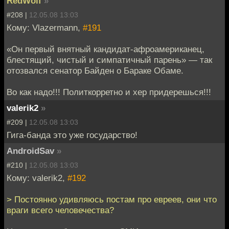
RedWolf
»
#208 |
12.05.08 13:03
Кому: Vlazermann,
#191
«Он первый внятный кандидат-афроамериканец,
блестящий, чистый и симпатичный парень» — так
отозвался сенатор Байден о Бараке Обаме.
Во как надо!!! Политкорретно и хер придерешься!!!
valerik2
»
#209 |
12.05.08 13:03
Гига-банда это уже государство!
AndroidSav
»
#210 |
12.05.08 13:03
Кому: valerik2,
#192
> Постоянно удивляюсь постам про евреев, они что
враги всего человечества?