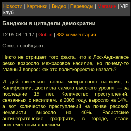
Новости
|
Картинки
|
Видео
|
Переводы
|
Магазин
|
VIP
клуб
Бандюки в цитадели демократии
12.05.08 11:17
|
Goblin
|
882 комментария
С мест сообщают:
Никто не отрицает того факта, что в Лос-Анджелесе
резко возросло межрасовое насилие, но почему-то
главный вопрос: как это политкорректно назвать?
И действительно: волна межрасового насилия, в
Калифорнии, достигла самого высокого уровня — за
последние 15 лет. Количество преступлений,
связанных с насилием, в 2006 году, выросло на 14%,
а вот количество преступлений на почве расовой
ненависти выросло на 46%. Расистские
антинегритянские граффити, в городе, стали
повсеместным явлением.