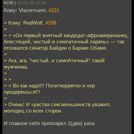
#230 |
12.05.08 13:16
Кому: Vlazermann,
#221
> Кому: RedWolf,
#208
>
> > «Он первый внятный кандидат-афроамериканец,
блестящий, чистый и симпатичный парень» — так
отозвался сенатор Байден о Бараке Обаме.
>
> Ага, ага, "чистый, и симпАтичный" такой
мужчинка.
>
> >
> > Во как надо!!! Политкорретно и хер
придерешься!!!
>
> Очень! И чувства сексменьшинств уважил,
молодец со всех сторон.
И главное себя пропиарил 2(два) раза