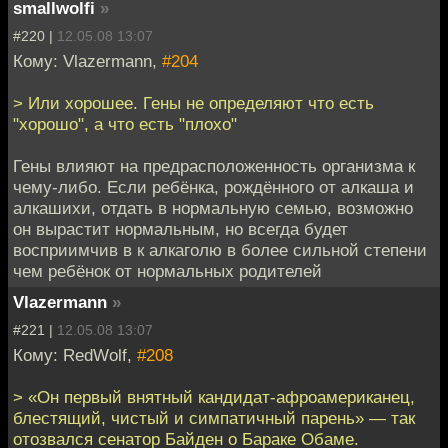
smallwolfi
»
#220 |
12.05.08 13:07
Кому: Vlazermann,
#204
> Или хорошее. Гены не определяют что есть
"хорошо", а что есть "плохо"
Гены влияют на предрасположенность организма к
чему-либо. Если ребёнка, рождённого от алкаша и
алкашихи, отдать в нормальную семью, возможно
он вырастит нормальным, но всегда будет
восприимчив в к алкаголю в более сильной степени
чем ребёнок от нормальных родителей
Vlazermann
»
#221 |
12.05.08 13:07
Кому: RedWolf,
#208
> «Он первый внятный кандидат-афроамериканец,
блестящий, чистый и симпатичный парень» — так
отозвался сенатор Байден о Бараке Обаме.