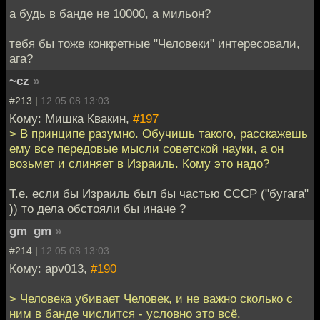
а будь в банде не 10000, а мильон?
тебя бы тоже конкретные "Человеки" интересовали,
ага?
~cz
»
#213 |
12.05.08 13:03
Кому: Мишка Квакин,
#197
> В принципе разумно. Обучишь такого, расскажешь
ему все передовые мысли советской науки, а он
возьмет и слиняет в Израиль. Кому это надо?
Т.е. если бы Израиль был бы частью СССР ("бугага"
)) то дела обстояли бы иначе ?
gm_gm
»
#214 |
12.05.08 13:03
Кому: apv013,
#190
> Человека убивает Человек, и не важно сколько с
ним в банде числится - условно это всё.