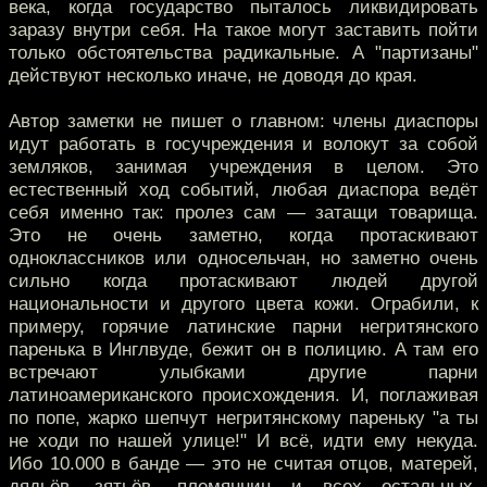
века, когда государство пыталось ликвидировать
заразу внутри себя. На такое могут заставить пойти
только обстоятельства радикальные. А "партизаны"
действуют несколько иначе, не доводя до края.
Автор заметки не пишет о главном: члены диаспоры
идут работать в госучреждения и волокут за собой
земляков, занимая учреждения в целом. Это
естественный ход событий, любая диаспора ведёт
себя именно так: пролез сам — затащи товарища.
Это не очень заметно, когда протаскивают
одноклассников или односельчан, но заметно очень
сильно когда протаскивают людей другой
национальности и другого цвета кожи. Ограбили, к
примеру, горячие латинские парни негритянского
паренька в Инглвуде, бежит он в полицию. А там его
встречают улыбками другие парни
латиноамериканского происхождения. И, поглаживая
по попе, жарко шепчут негритянскому пареньку "а ты
не ходи по нашей улице!" И всё, идти ему некуда.
Ибо 10.000 в банде — это не считая отцов, матерей,
дядьёв, зятьёв, племянниц и всех остальных,