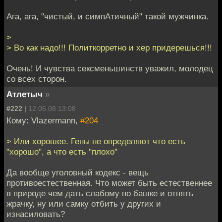
Ага, ага, "чистый, и симпАтичный" такой мужчинка.
>
> Во как надо!!! Политкорретно и хер придерешься!!!
Очень! И чувства сексменьшинств уважил, молодец
со всех сторон.
Атлетыч
»
#222 |
12.05.08 13:08
Кому: Vlazermann,
#204
> Или хорошее. Гены не определяют что есть
"хорошо", а что есть "плохо"
Да вообще уголовный кодекс - вещь
противоестественная. Что может быть естественнее
в природе чем дать слабому по башке и отнять
жрачку, ну или самку отбить у других и
изнасиловать?