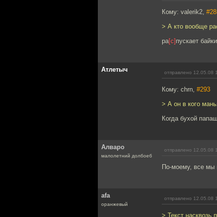
Кому: valerik2,
#28
> А кто вообще р
ра
[с]
пускает байки
Атлетыч
отправлено 12.05.08 
Кому: chrn,
#293
> А он в кого мань
Когда бухой папа
Алваро
отправлено 12.05.08 
малолетний долбоеб
По-моему, все мы
afa
отправлено 12.05.08 
оранжевый
> Текст насквозь 