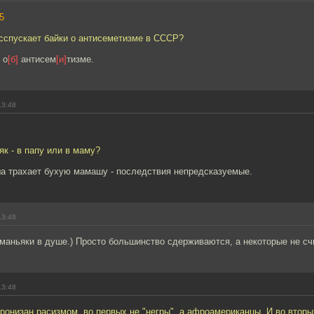
5
асспускает байки о антисеметизме в СССР?
 о
[б]
антисем
[и]
тизме.
13:48
як - в папу или в маму?
ша трахает бухую мамашу - последствия непредсказуемые.
13:48
 маньяки в душе.) Просто большинство сдерживаются, а некоторые не с
13:48
пронизан расизмом, во первых не "негры", а афроамериканцы. И во вторых