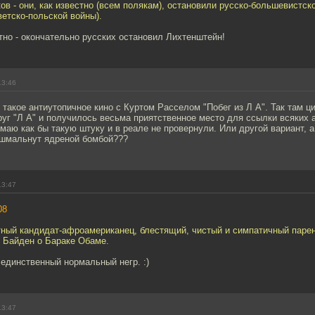
ов - они, как известно (всем полякам), остановили русско-большевистск
ветско-польской войны).
но - окончательно русских остановил Лихтенштейн!
13:46
о такое антиутопичное кино с Куртом Расселом "Побег из Л А". Так там 
уг "Л А" и получилось весьма приятственное место для ссылки всяких
маю как бы такую штуку и в реале не провернули. Или другой вариант, а 
 шмальнут ядреной бомбой???
13:47
08
тный кандидат-афроамериканец, блестящий, чистый и симпатичный паре
р Байден о Бараке Обаме.
единственный нормальный негр. :)
13:47