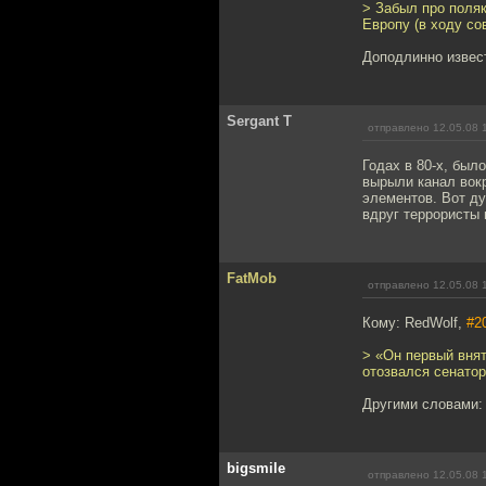
> Забыл про поляк
Европу (в ходу со
Доподлинно извест
Sergant T
отправлено 12.05.08 
Годах в 80-х, был
вырыли канал вокр
элементов. Вот ду
вдруг террористы
FatMob
отправлено 12.05.08 
Кому: RedWolf,
#2
> «Он первый вня
отозвался сенато
Другими словами: 
bigsmile
отправлено 12.05.08 