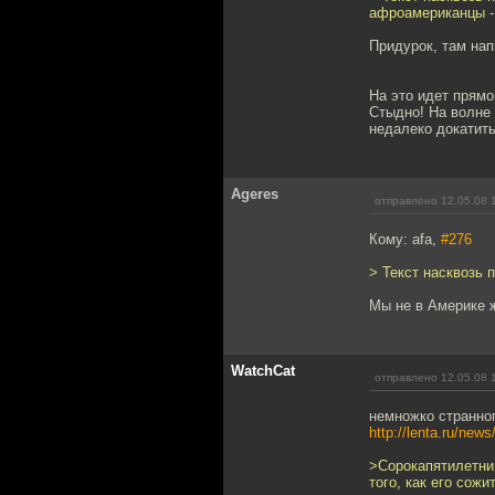
афроамериканцы - 
Придурок, там на
На это идет прямо
Стыдно! На волне
недалеко докатить
Ageres
отправлено 12.05.08 
Кому: afa,
#276
> Текст насквозь 
Мы не в Америке ж
WatchCat
отправлено 12.05.08 
немножко странно
http://lenta.ru/new
>Сорокапятилетний
того, как его сож