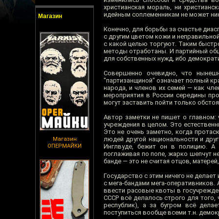
христианская мораль, ни христианс
идейным соплеменникам не может ни
Магазин
Конечно, для борьбы за счастье диа
с другим цветом кожи и неправильной
с какой целью торгуют. Таким быстр
методы отработаны. И партийный общ
для собственных нужд, ибо демократ
Совершенно очевидно, что нынешн
"партизанщиной" означает полный кра
народа, и членов их семей — как чле
мероприятия в России середины про
могут заставить пойти только обстоя
Автор заметки не пишет о главном:
учреждения в целом. Это естественн
Это не очень заметно, когда прота
людей другой национальности и друго
Магазин
ОПЕРМАЙКИ
Инглвуде, бежит он в полицию. А 
поглаживая по попе, жарко шепчут нег
банде — это не считая отцов, матерей
Государство с этим ничего не делает
с мега-бандами мега-оперативников. 
ввести расовые квоты в госучреждени
СССР всё делалось строго для того,
республик), а за бугром всё дела
поступиться вообще всеми т.н. демо