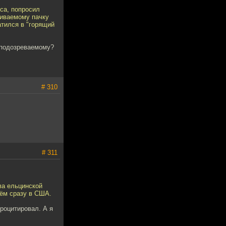
оса, попросил
шиваемому пачку
атился в "горящий
 подозреваемому?
# 310
# 311
ва ельцинской
чём сразу в США.
процитировал. А я