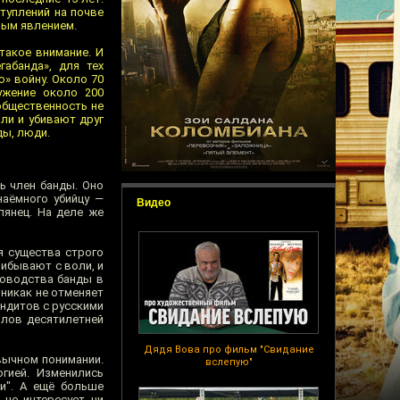
ступлений на почве
ным явлением.
такое внимание. И
абанда», для тех
» войну. Около 70
ружение около 200
 общественность не
али и убивают друг
ды, люди.
ть член банды. Оно
наёмного убийцу —
Видео
лянец. На деле же
я существа строго
рибывают с воли, и
ководства банды в
никак не отменяет
андитов с русскими
алов десятилетней
Дядя Вова про фильм "Свидание
ивычном понимании.
вслепую"
гией. Изменились
и". А ещё больше
 не интересует ни