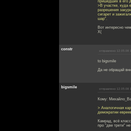
пришедших в его 
>В участке, куда 
разрешения закур
сигарет и зажигал
шар".
Вот интересно че
X(
constr
отправлено 12.05.08 
to bigsmile
Да не обращай вн
bigsmile
отправлено 12.05.08 
Кому: Михайло_В
> Аналогичная кар
демократии евреев
Камрад, всё класс
про "две трети" не