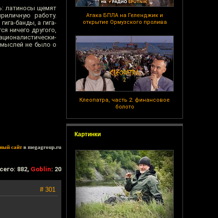
ь: латиносы щемят
риличную работу.
Атака БПЛА на Геленджик и
ига-банды, а гига-
открытие Ормузского пролива
ся ничего другого,
националистически-
 мыслей не было о
Клеопатра, часть 2: финансовое
болото
Картинки
ный сайт
в megagroup.ru
сего: 882,
Goblin
: 20
# 301