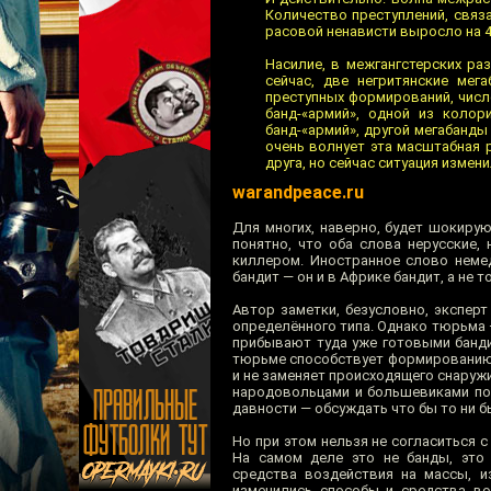
Количество преступлений, связа
расовой ненависти выросло на 4
Насилие, в межгангстерских ра
сейчас, две негритянские мег
преступных формирований, числ
банд-«армий», одной из колор
банд-«армий», другой мегабанды 
очень волнует эта масштабная ре
друга, но сейчас ситуация измен
warandpeace.ru
Для многих, наверно, будет шокирую
понятно, что оба слова нерусские,
киллером. Иностранное слово немед
бандит — он и в Африке бандит, а не 
Автор заметки, безусловно, эксперт
определённого типа. Однако тюрьма —
прибывают туда уже готовыми банди
тюрьме способствует формированию к
и не заменяет происходящего снаружи
народовольцами и большевиками по
давности — обсуждать что бы то ни б
Но при этом нельзя не согласиться 
На самом деле это не банды, это 
средства воздействия на массы, и
изменились способы и средства во