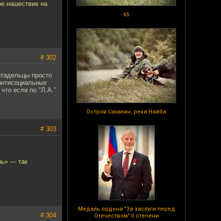
ое нашествие на
65
# 302
цитадельцы просто
 антисоциальных
что если по "Л.А."
Остров Сахалин, река Найба
# 303
нь» — так
Медаль ордена "За заслуги перед
# 304
Отечеством" II степени