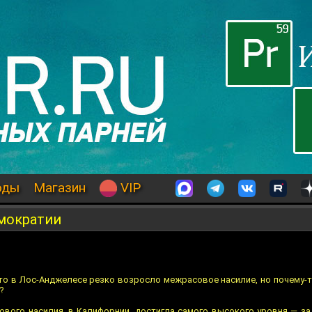
оды
Магазин
VIP
мократии
что в Лос-Анджелесе резко возросло межрасовое насилие, но почему-
?
ового насилия, в Калифорнии, достигла самого высокого уровня — за 