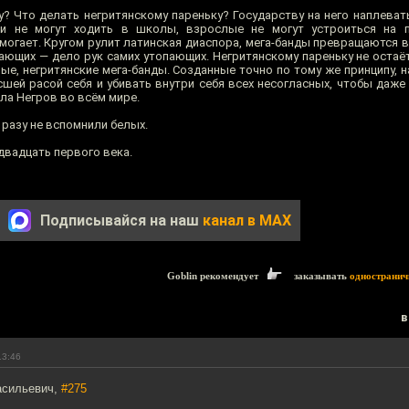
у? Что делать негритянскому пареньку? Государству на него наплеват
ти не могут ходить в школы, взрослые не могут устроиться на п
огает. Кругом рулит латинская диаспора, мега-банды превращаются в г
ающих — дело рук самих утопающих. Негритянскому пареньку не остаёт
ые, негритянские мега-банды. Созданные точно по тому же принципу, 
шей расой себя и убивать внутри себя всех несогласных, чтобы даже
ела Негров во всём мире.
 разу не вспомнили белых.
двадцать первого века.
Подписывайся на наш
канал в MAX
Goblin рекомендует
заказывать
одностранич
в
13:46
асильевич,
#275