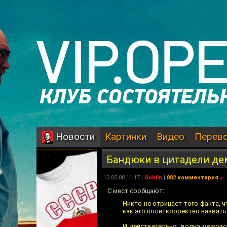
Картинки
Видео
Перев
Новости
Бандюки в цитадели де
12.05.08 11:17 |
Goblin
|
882 комментария
»
С мест сообщают:
Никто не отрицает того факта, 
как это политкорректно назвать
И действительно: волна межрас