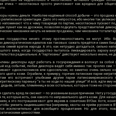
кая этика — несогласных просто уничтожают как вредных для общего
кто.
споры нужны деньги. Наиболее надёжный способ добычи — это продажа
 религиозной ориентации. Дело это непростое, ибо многие так увлекаю
о напоминают что к чему товарищи по партии, несогласных пускают по
ак пухнет как на дрожжах, позволяя подкупать представителей демок
ические чиновники ничуть не менее продажны, чем чиновники тоталита
ие государства ничего этому противопоставить не могут. Ибо б
х демократических идеалов как таковых: сажать придётся и самих бан
нов семей врагов народа. А это, как нетрудно догадаться, сильно на
шлого века, когда государство пыталось ликвидировать заразу внут
тельства радикальные. А "партизаны" действуют несколько иначе, не д
 члены диаспоры идут работать в госучреждения и волокут за собой 
ый ход событий, любая диаспора ведёт себя именно так: пролез сам —
скивают одноклассников или односельчан, но заметно очень сильно к
го цвета кожи. Ограбили, к примеру, горячие латинские парни негрит
там его встречают улыбками другие парни латиноамериканского п
ритянскому пареньку "а ты не ходи по нашей улице!" И всё, идти ему не
, дядьёв, зятьёв, племянниц и всех остальных, которые тоже на сторон
 и сделать вряд ли сможет — по указанным выше причинам. Нету у госу
А те, которые есть, они какого-то неправильного цвета кожи. Для нача
ях, а это пострашнее квот для евреев в советских ВУЗах. Хотя, конеч
 чтобы унизить нацменьшинства (например, квоты на приём русских в 
ется исключительно для всеобщего процветания. Но для этого, по
кратическими ценностями.