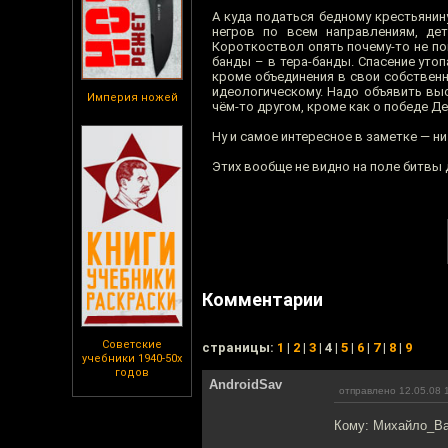
А куда податься бедному крестьянин
негров по всем направлениям, де
Короткоствол опять почему-то не пом
банды – в тера-банды. Спасение утоп
кроме объединения в свои собственн
идеологическому. Надо объявить выс
Империя ножей
чём-то другом, кроме как о победе Д
Ну и самое интересное в заметке — ни
Этих вообще не видно на поле битвы 
Комментарии
Советские
cтраницы:
1
|
2
|
3
| 4 |
5
|
6
|
7
|
8
|
9
учебники 1940-50х
годов
AndroidSav
отправлено 12.05.08 
Кому: Михайло_В