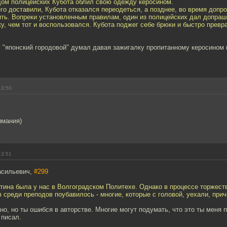
дом полицейских Кубота облил свою одежду керосином.
его доставили, Кубота отказался переодеться, а позднее, во время допр
ить. Вопреки установленным правилам, один из полицейских дал допра
ку, чем тот и воспользовался. Кубота поджег себе брюки и быстро превр
м "японский городовой" думал давая зажигалку пропитанному керосином
13:50
имания)
13:51
асильевич,
#299
тина была у нас в Волгоградском Политехе. Однако в процессе торжест
 среди преподов поубавилось - многие, которые с головой, уехали, при
но, но ты ошибся в авторстве. Многие могут подумать, что это ты меня 
 писал.