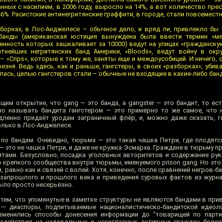
нных с насилием, в 2006 году, выросло на 14%, а вот количество пре
6%. Расистские антинегритянские граффити, в городе, стали повсемест
зборках, в Лос-Анджелесе – обычное дело, и вряд ли, привлекло бы 
абанды (американская юстиция вынуждена была ввести термин «мег
енность которых зашкаливает за 10000) ведут на улицах «гражданскую
итнейших негритянских банд Америки, «Bloods», ведут войну в ок
– «Crips», которые к тому же, заняты еще и междоусобицей. И ничего,
зня. Ведь здесь, как и раньше, гангстеры, в своих «разборках», убив
илась, целью гангстеров стали – обычные не входящие в какие-либо бан
щим открытие, что gang — это банда, а gangster — это бандит, то ес
 но называть бандита гангстером — это примерно то же самое, что 
ленно придаёт уродам заграничный флёр, и, можно даже сказать, г
только в Лос-Анджелесе.
 по бандам. Очевидно, тюрьма — это такая чашка Петри, где плодятс
 это не чашка Петри, и даже не кружка Эсмарха. Граждане в тюрьму п
тами. Безусловно, посадка уголовных авторитетов и содержание ру
репкого сообщества внутри тюрьмы, именуемого prison gang. Но это 
, равно как и связей с волей. Хотя, конечно, после сравнений негров-б
запрошлого и прошлого века и приведения суровых фактов из журн
ыло просто несерьёзно.
с тем, что упомянутые в заметке структуры не являются бандами в пр
— диаспоры, подпитываемые националистическо-бандитской идеоло
зменились способы донесения информации до "товарищей по парти
здействия на недовольных и несогласных: активных граждан более