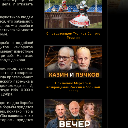
 дела. И отказать
 наркотиков людям
тся, что забывают,
д нож — способы и
ратической власти
О предстоящем Турнире Святого
рные.
Георгия
орьба с подобной
дитов — как врагов
поминает известные
ри себя. На такое
оводя до края.
земляков, занимая
 затащи товарища.
огда протаскивают
янского паренька в
Признание Меркель и
роисхождения. И,
возвращение России в большой
куда. Ибо 10.000 в
спорт
е Добра.
дарства для борьбы
ла борьбы придётся
но, понятно, что в
ВУЗы национальных
вторюсь, придётся