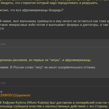
бандиты, это стериотип который надо перодолевать и разрушать.
писано, что все афроамериканцы бондиды?
й намек, мол мальчишку грабанули и ему ничего не остаеться как тоже и
 таких межрасовых войн потом и выплывают фюреры и диктаторы, а там
ся.
13:48
пронизан расизмом, во первых не "негры", а афроамериканцы.
ивем. В России слово "негр" не несет оскорбительного оттенка.
13:49
го
s/2008/05/12/japanese/
 Хифуми Кубота (Hifumi Kubota) был доставлен в полицейский участок 
ительница сообщила властям о насильственных действиях с его стороны.