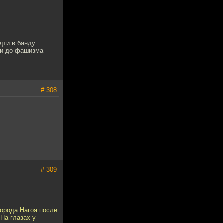
дти в банду.
 и до фашизма
# 308
# 309
города Нагоя после
 На глазах у