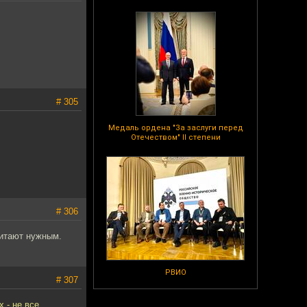
# 305
Медаль ордена "За заслуги перед
Отечеством" II степени
# 306
читают нужным.
РВИО
# 307
 - не все