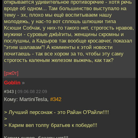
открывается удивительное противоречие - хотя речь
вроде об одном... Там большинство выступало на
тему - эх, плохо мы ещё воспитываем нашу
молодежь, у нас-то вот сплошь шлюшки типа
Ксюши Собчак, у них-то такого нет, строгость нравов,
мужики - суровые джЫгиты, женщины скромны и
послушны, а Кадыров так вообще кросавчег, показал
"этим шалавам"! А комменты к этой новости
почитаешь - так все хором за то, чтобы эту саму
строгость каленым железом выжечь, как так?
[рж0т]
Goblin
»
#343 |
09.06.08 22:09
Кому: MartiniTesla,
#342
> Лучший персонаж - это Райан O'Райли!!!!
>
> Карим вел толпу братьев к победе!!!
Карим суров, базару нет!!!