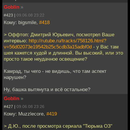
Goblin
»
#423 |
09.06.08 23:22
Кому: bigsmile,
#418
> Оффтоп: Дмитрий Юрьевич, посмотрел Ваше
интервью:
http://rutube.ru/tracks/758126.html?
v=56d02073e19542b25c5cdb3a15adbf0d
- у Вас там
шея кажется худой и длинной. Вы высокий, или это
просто такое неудачное освещение?
Камрад, ты чего - не видишь, что там аспект
нарушен?
Ну, башка вытянута и всё остальное?
Goblin
»
#427 |
09.06.08 23:26
Кому: Muzzlecore,
#419
> Д.Ю., после просмотра сериала "Тюрьма ОЗ"