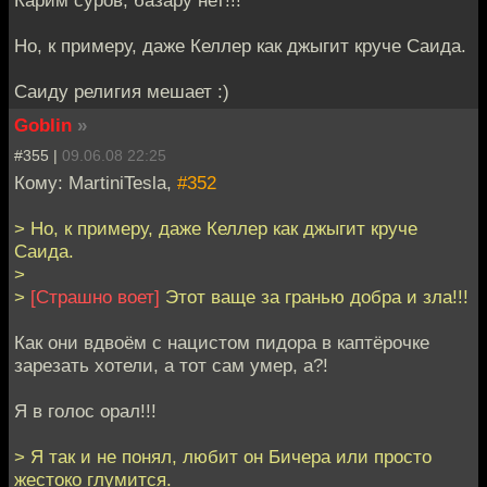
Но, к примеру, даже Келлер как джыгит круче Саида.
Саиду религия мешает :)
Goblin
»
#355 |
09.06.08 22:25
Кому: MartiniTesla,
#352
> Но, к примеру, даже Келлер как джыгит круче
Саида.
>
>
[Страшно воет]
Этот ваще за гранью добра и зла!!!
Как они вдвоём с нацистом пидора в каптёрочке
зарезать хотели, а тот сам умер, а?!
Я в голос орал!!!
> Я так и не понял, любит он Бичера или просто
жестоко глумится.