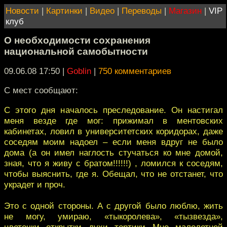
Новости
|
Картинки
|
Видео
|
Переводы
|
Магазин
|
VIP
клуб
О необходимости сохранения
национальной самобытности
09.06.08 17:50
|
Goblin
|
750 комментариев
С мест сообщают:
С этого дня началось преследование. Он настигал
меня везде где мог: прижимал в ментовских
кабинетах, ловил в университетских коридорах, даже
соседям моим надоел – если меня вдруг не было
дома (а он имел наглость стучаться ко мне домой,
зная, что я живу с братом!!!!!!) , ломился к соседям,
чтобы выяснить, где я. Обещал, что не отстанет, что
украдет и проч.
Это с одной стороны. А с другой было люблю, жить
не могу, умираю, «тыкоролева», «тызвезда»,
цветочки, открытки, духи, тортики. Мне, малолетней