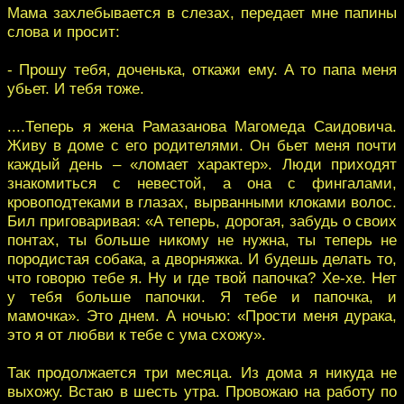
Мама захлебывается в слезах, передает мне папины
слова и просит:
- Прошу тебя, доченька, откажи ему. А то папа меня
убьет. И тебя тоже.
....Теперь я жена Рамазанова Магомеда Саидовича.
Живу в доме с его родителями. Он бьет меня почти
каждый день – «ломает характер». Люди приходят
знакомиться с невестой, а она с фингалами,
кровоподтеками в глазах, вырванными клоками волос.
Бил приговаривая: «А теперь, дорогая, забудь о своих
понтах, ты больше никому не нужна, ты теперь не
породистая собака, а дворняжка. И будешь делать то,
что говорю тебе я. Ну и где твой папочка? Хе-хе. Нет
у тебя больше папочки. Я тебе и папочка, и
мамочка». Это днем. А ночью: «Прости меня дурака,
это я от любви к тебе с ума схожу».
Так продолжается три месяца. Из дома я никуда не
выхожу. Встаю в шесть утра. Провожаю на работу по