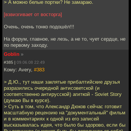
> А можно белые портки? Не замараю.
[взвизгивает от восторга]
Очень, очень тонко подошёл!!!
На форум, главное, не лезь, а не то, чует сердце, не
по первому заходу.
Goblin
»
#385 |
09.06.08 22:49
Кому: Avery,
#383
> Д.Ю., тут наши заклятые прибалтийские друзья
разразились очередной антисоветской (и
соответственно антирусской) агиткой - Soviet Story
(думаю Вы в курсе).
> Суть в том, что Александр Дюков сейчас готовит
масштабную рецензию на "документальный" фильм
и в комментариях к одной из его записей
высказывалась идея, что было бы здорово, если бы
Вы озвучили (и может быть бы дополнили от себя)