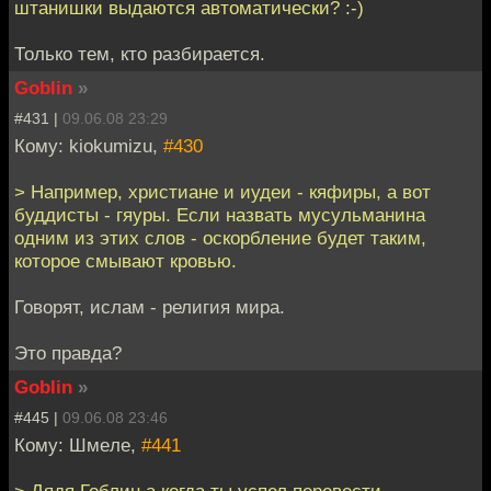
штанишки выдаются автоматически? :-)
Только тем, кто разбирается.
Goblin
»
#431 |
09.06.08 23:29
Кому: kiokumizu,
#430
> Например, христиане и иудеи - кяфиры, а вот
буддисты - гяуры. Если назвать мусульманина
одним из этих слов - оскорбление будет таким,
которое смывают кровью.
Говорят, ислам - религия мира.
Это правда?
Goblin
»
#445 |
09.06.08 23:46
Кому: Шмeле,
#441