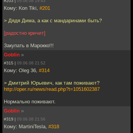
#203 |
09.06.08 19:43
Кому: Kon Tiki,
#201
> Дядя Дима, а как с мандаринами быть?
[радостно кричит]
Закупать в Марокко!!!
Goblin
»
#315 |
09.06.08 21:52
Кому: Oleg 36,
#314
> Дмитрий Юрьевич, как там поживают?
http://oper.ru/news/read.php?t=1051602387
Нормально поживают.
Goblin
»
#319 |
09.06.08 21:56
Кому: MartiniTesla,
#318