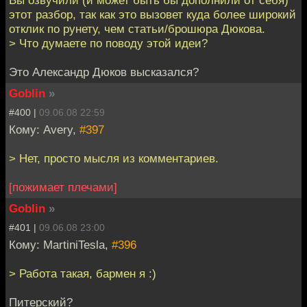
этот разбор, так как это вызовет куда более широкий
отклик по рунету, чем статьи/брошюра Дюкова.
> Что думаете по поводу этой идеи?
Это Александр Дюков высказался?
Goblin
»
#400 |
09.06.08 22:59
Кому: Avery,
#397
> Нет, просто мысля из комментариев.
[пожимает плечами]
Goblin
»
#401 |
09.06.08 23:00
Кому: MartiniTesla,
#396
> Работа такая, бармен я :)
Питерский?