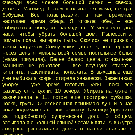
очереди всех членов большой семьи – свекор,
деверь, Магомед. Потом просыпается мама, сестра,
бабушка. Все позавтракали, а тем временем
наступает время обеда. Я готовлю обед – все
собираются, обедают, расходятся. У меня есть два
часа, чтобы убрать большой дом. Пылесосить,
помыть полы, вытереть пыль. Сколиоз не привык к
таким нагрузкам. Спину ломит до слез, но я терплю.
Через день я меняла всей семье постельное белье
(мама приучила). Белье белого цвета, стиральная
машинка не работает – все вручную: стирать,
кипятить, подсинивать, полоскать. В выходные еще
дни выбивала ковры, стирала занавески. Заканчиваю
уборку – уже время готовить ужин. пока все
разойдутся с кухни, 10 вечера. Убирать на кухне я
заканчивала в 11. потом еще постираю рубашки,
носки, трусы. Обессиленная принимаю душ и в час
ночи поднимаюсь в свою комнату. Там еще (простите
за подробности) супружеский долг. В общем,
засыпала я с больной спиной часам к пяти. А в 6 утра
свекровь распахивала дверь в нашей спальне с
командо: