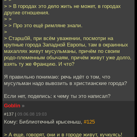
> > В городах это дело жить не может, в городах
другие отношения.
> >
> > Про это ещё римляне знали.
>
> Старш0й, при всём уважении, посмотри на
крупные города Западной Европы, там в окраинных
махаллях живут мусульманы, причём по своим
родо-племенным обычаям, причём живут уже долго,
взять ту же Францию. И что?
Я правильно понимаю: речь идёт о том, что
мусульман надо вывозить в христианские города?
Если нет, поделись: к чему ты это написал?
Goblin
»
#137 |
09.06.08 19:03
Кому: Библиотечный крысеныш,
#125
> А еще, говорят, они и в городе живут, кучкуясь!