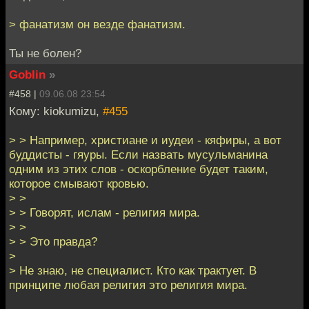
> фанатизм он везде фанатизм.
Ты не болен?
Goblin
»
#458 |
09.06.08 23:54
Кому: kiokumizu,
#455
> > Например, христиане и иудеи - кяфиры, а вот
буддисты - гяуры. Если назвать мусульманина
одним из этих слов - оскорбление будет таким,
которое смывают кровью.
> >
> > Говорят, ислам - религия мира.
> >
> > Это правда?
>
> Не знаю, не специалист. Кто как трактует. В
принципе любая религия это религия мира.