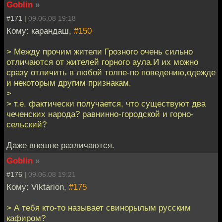
Goblin
»
#171 |
09.06.08 19:18
Кому: карандаш,
#150
> Между прочим жители Грозного очень сильно
отличаются от жителей горного аула.И их можно
сразу отличить в любой толпе-по поведению,одежде
и некоторым другим признакам.
>
> т.е. фактически получается, что существуют два
чеченских народа? равнинно-городской и горно-
сельский?
Даже внешне различаются.
Goblin
»
#176 |
09.06.08 19:21
Кому: Viktarion,
#175
> А тебя кто-то называет свинорылым русским
кафиром?