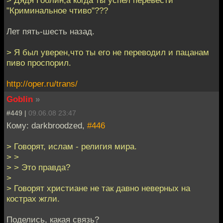
> Дядя Гоблин,а когда ты успел перевести
"Криминальное чтиво"???
Лет пять-шесть назад.
> Я был уверен,что ты его не переводил и пацанам
пиво проспорил.
http://oper.ru/trans/
Goblin
»
#449 |
09.06.08 23:47
Кому: darkbroodzed,
#446
> Говорят, ислам - религия мира.
> >
> > Это правда?
>
> Говорят христиане не так давно неверных на
кострах жгли.
Поделись, какая связь?