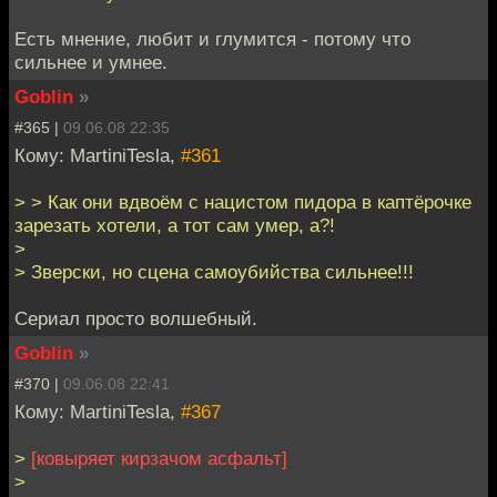
Есть мнение, любит и глумится - потому что
сильнее и умнее.
Goblin
»
#365 |
09.06.08 22:35
Кому: MartiniTesla,
#361
> > Как они вдвоём с нацистом пидора в каптёрочке
зарезать хотели, а тот сам умер, а?!
>
> Зверски, но сцена самоубийства сильнее!!!
Сериал просто волшебный.
Goblin
»
#370 |
09.06.08 22:41
Кому: MartiniTesla,
#367
>
[ковыряет кирзачом асфальт]
>