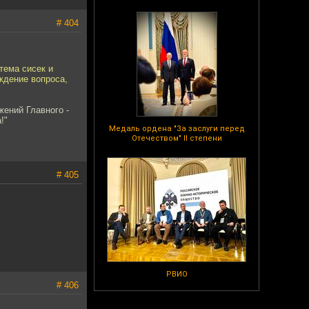
# 404
тема сисек и
ждение вопроса,
ений Главного -
!"
Медаль ордена "За заслуги перед
Отечеством" II степени
# 405
РВИО
# 406