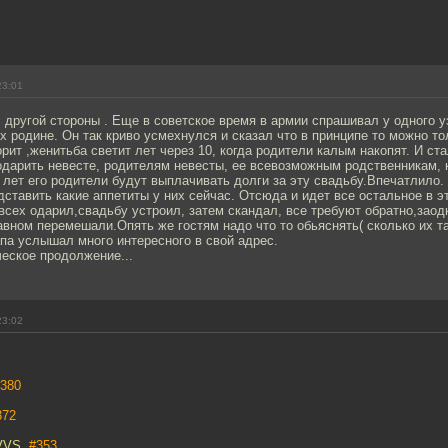
23:01
 другой стороны . Еще в советское время в армии спрашивал у одного у
х родине. Он так криво усмехнулся и сказал что в принципе то можно то
орит ,женитьба светит лет через 10, когда родители калым накопят. И ст
одарить невесте, родителям невесты, ее всевозможным родственникам, 
 лет его родители будут выплачивать долги за эту свадьбу.Впечатлило. 
ставить какие аппетиты у них сейчас. Отсюда и идет все остальное в э
 всех одарил,свадьбу устроил, затем скандал, все требуют обратно,заод
авном перемешали.Опять же гостям надо что то обьяснять( сколько их та
апа услышал много интересного в свой адрес.
еское продолжение...
23:02
380
372
eVVS,
#353