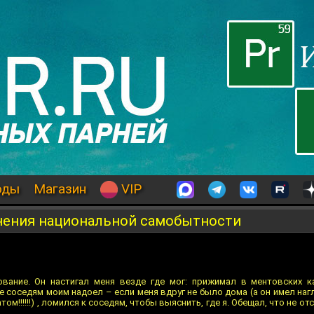
оды
Магазин
VIP
нения национальной самобытности
ование. Он настигал меня везде где мог: прижимал в ментовских к
е соседям моим надоел – если меня вдруг не было дома (а он имел наг
том!!!!!!) , ломился к соседям, чтобы выяснить, где я. Обещал, что не от