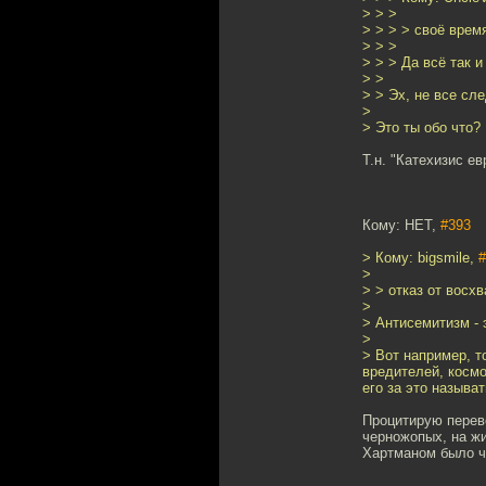
> > >
> > > > своё врем
> > >
> > > Да всё так и
> >
> > Эх, не все сле
>
> Это ты обо что?
Т.н. "Катехизис е
Кому: НЕТ,
#393
> Кому: bigsmile,
#
>
> > отказ от восх
>
> Антисемитизм - 
>
> Вот например, т
вредителей, космо
его за это называ
Процитирую перево
черножопых, на жи
Хартманом было ч