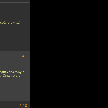
себя в руках?
# 410
одить практику в
к. Странно это
# 411