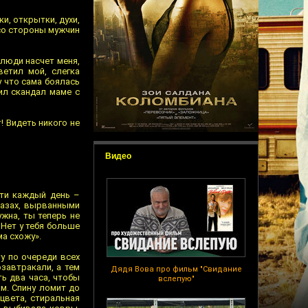
и, открытки, духи,
 со стороны мужчин
 люди насчет меня,
ветил мой, слегка
у что сама боялась
тил скандал маме с
! Видеть никого не
Видео
чти каждый день –
лазах, вырванными
ужна, ты теперь не
 Нет у тебя больше
ма схожу».
у по очереди всех
завтракали, а тем
Дядя Вова про фильм "Свидание
ть два часа, чтобы
вслепую"
м. Спину ломит до
 цвета, стиральная