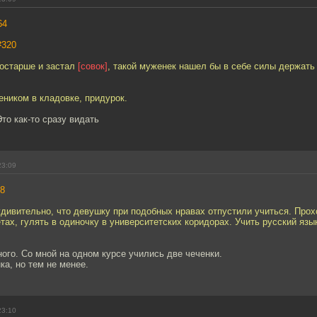
64
#320
постарше и застал
[совок]
, такой муженек нашел бы в себе силы держать 
еником в кладовке, придурок.
Это как-то сразу видать
23:09
8
дивительно, что девушку при подобных нравах отпустили учиться. Прох
тах, гулять в одиночку в университетских коридорах. Учить русский язы
ого. Со мной на одном курсе учились две чеченки.
ка, но тем не менее.
23:10