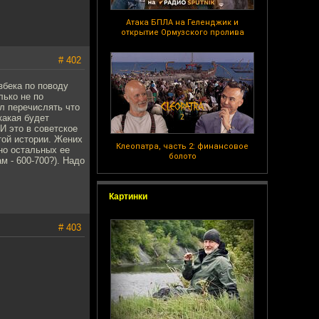
Атака БПЛА на Геленджик и
открытие Ормузского пролива
# 402
збека по поводу
лько не по
ал перечислять что
какая будет
И это в советское
той истории. Жених
Клеопатра, часть 2: финансовое
но остальных ее
болото
м - 600-700?). Надо
Картинки
# 403