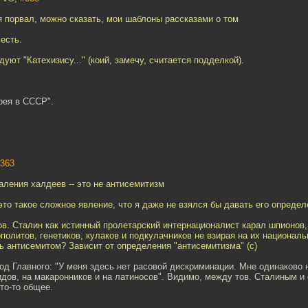
я порвал, можно сказать, мои шаблоны рассказами о том
 есть.
дуют "Катехизису..." (коий, замечу, считается подделкой).
врея в СССР".
363
валения халдеев -- это не антисемитизм
это такое сложное явление, что я даже не взялся бы давать его определ
ов. Сталин как истинный пролетарский интернационалист карал шпионов,
политов, генетиков, кулаков и подкулачников не взирая на их национал
ть антисемитом? Зависит от определения "антисемитизма" (с)
д Главного: "У меня здесь нет расовой дискриминации. Мне одинаково 
дов, на макаронников и на латиносов". Видимо, между тов. Сталиным и
то-то общее.