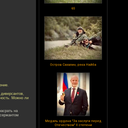
65
Остров Сахалин, река Найба
ение.
 диверсантов,
ьность. Можно ли
насрать на
 сержантом
Медаль ордена "За заслуги перед
Отечеством" II степени