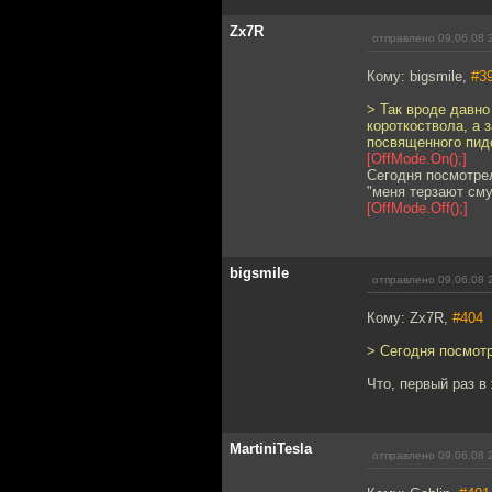
Zx7R
отправлено 09.06.08 
Кому: bigsmile,
#3
> Так вроде давно
короткоствола, а 
посвященного пид
[OffMode.On();]
Сегодня посмотре
"меня терзают сму
[OffMode.Off();]
bigsmile
отправлено 09.06.08 
Кому: Zx7R,
#404
> Сегодня посмот
Что, первый раз в
MartiniTesla
отправлено 09.06.08 