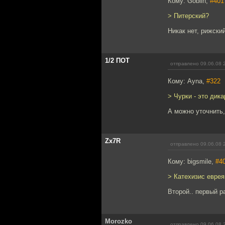
Кому: Goblin,
#401
> Питерский?
Никак нет, рижский
1/2 ПОТ
отправлено 09.06.08 
Кому: Ayna,
#322
> Чурки - это дик
А можно уточнить,
Zx7R
отправлено 09.06.08 
Кому: bigsmile,
#4
> Катехизис евре
Второй.. первый ра
Morozko
отправлено 09.06.08 