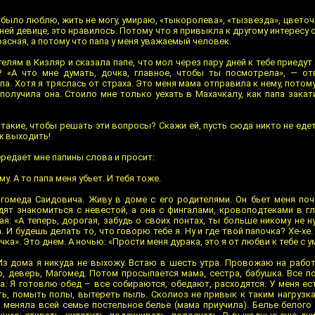
 было люблю, жить не могу, умираю, «тыкоролева», «тызвезда», цветочк
ней девице, это нравилось. Потому что я привыкла к другому интересу
расная, а потому что папа у меня уважаемый человек.
телям в Кизляр и сказала папе, что мол через пару дней к тебе приедут
 «А что мне думать, дочка, главное, чтобы ты посмотрела», — от
а. Хотя я тряслась от страха. Это меня мама отправила к нему, потом
 получила она. Стоило мне только уехать в Махачкалу, как папа зака
 такие, чтобы решать эти вопросы? Скажи ей, пусть сюда никто не едет
уж выходить!
ередает мне папины слова и просит:
у. А то папа меня убьет. И тебя тоже.
Магомеда Саидовича. Живу в доме с его родителями. Он бьет меня по
дят знакомиться с невестой, а она с фингалами, кровоподтеками в г
я: «А теперь, дорогая, забудь о своих понтах, ты больше никому не н
 И будешь делать то, что говорю тебе я. Ну и где твой папочка? Хе-хе.
очка». Это днем. А ночью: «Прости меня дурака, это я от любви к тебе с у
Из дома я никуда не выхожу. Встаю в шесть утра. Провожаю на работ
, деверь, Магомед. Потом просыпается мама, сестра, бабушка. Все по
. Я готовлю обед – все собираются, обедают, расходятся. У меня ес
ь, помыть полы, вытереть пыль. Сколиоз не привык к таким нагрузка
я меняла всей семье постельное белье (мама приучила). Белье белого