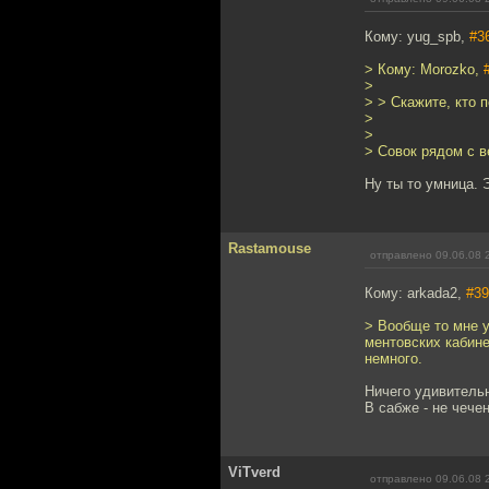
Кому: yug_spb,
#3
> Кому: Morozko,
>
> > Скажите, кто 
>
>
> Совок рядом с в
Ну ты то умница. 
Rastamouse
отправлено 09.06.08 
Кому: arkada2,
#39
> Вообще то мне у
ментовских кабине
немного.
Ничего удивительн
В сабже - не чечен
ViTverd
отправлено 09.06.08 