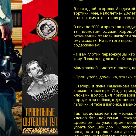
Это с одной стороны. А с другой
тортики. Мне, малолетней 20-лет
– не потому что я такая распрек
В начале 2003 я приехала к роди
ты посмотри-подумай. Хорошо?
охреневший от моей наглости пап
ему сказать. Но в итоге первая
содержанием:
- Я вам глотки перережу! Вы кто
хочу! Я сам решу, за кого ей зам
Мама захлебывается в слезах, п
- Прошу тебя, доченька, откажи ем
....Теперь я жена Рамазанова 
«ломает характер». Люди прихо
клоками волос. Бил приговарива
породистая собака, а дворняжка.
папочки. Я тебе и папочка, и мам
Так продолжается три месяца. 
членов большой семьи – свекор
временем наступает время обеда
убрать большой дом. Пылесосит
слез, но я терплю. Через день 