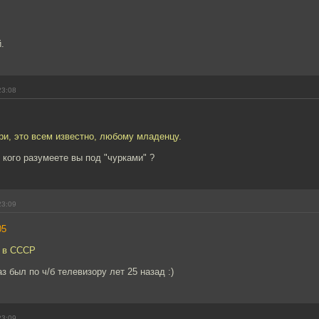
.
23:08
ари, это всем известно, любому младенцу.
 кого разумеете вы под "чурками" ?
23:09
05
я в СССР
з был по ч/б телевизору лет 25 назад :)
23:09