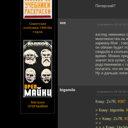
Питерский?
sss
Советские
отправлено 09.06.08 
учебники 1940-50х
годов
взгляд немножко с
многоженства на и
карману.Мне , гов
он обязан будет п
свадьба и сколько
время. Можно пред
значит все купил,
родственников с г
полагать что ее п
Ну а дальше логич
bigsmile
отправлено 09.06.08 
Кому: Zx7R,
#387
Магазин
ОПЕРМАЙКИ
> Кому: bigsmile,
#
>
> > Кому: Zx7R,
#
> >
> > > Кому: Uncl