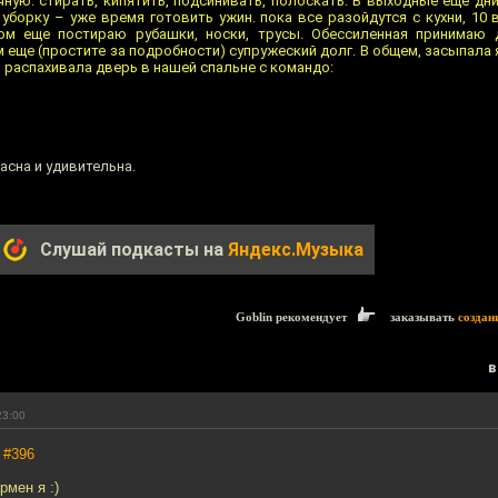
чную: стирать, кипятить, подсинивать, полоскать. В выходные еще дн
уборку – уже время готовить ужин. пока все разойдутся с кухни, 10 
том еще постираю рубашки, носки, трусы. Обессиленная принимаю 
 еще (простите за подробности) супружеский долг. В общем, засыпала 
вь распахивала дверь в нашей спальне с командо:
сна и удивительна.
Слушай подкасты на
Яндекс.Музыка
Goblin рекомендует
заказывать
создан
в
23:00
,
#396
рмен я :)