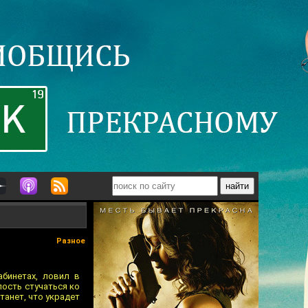
Разное
абинетах, ловил в
лость стучаться ко
станет, что украдет