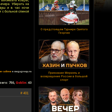
и выбивала ковры,
вечера. Убирать на
душ и в час ночи
я с больной спиной
О предстоящем Турнире Святого
Георгия
ие сайтов
в megagroup.ru
Признание Меркель и
возвращение России в большой
спорт
сего: 750,
Goblin
: 43
# 401