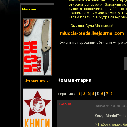
машинка не работает – все вру
стирала занавески. Заканчиваю 
кухне я заканчивала в 11. по
Магазин
поднимаюсь в свою комнату. Там
часам к пяти. А в 6 утра свекро
- Эмилия! Буди Магомеда!
miuccia-prada.livejournal.com
Жизнь по народным обычаям — прекра
Комментарии
Империя ножей
cтраницы:
1
|
2
|
3
|
4
| 5 |
6
|
7
|
8
Goblin
отправлено 09.06.08 
Кому: MartiniTesla
> Работа такая, ба