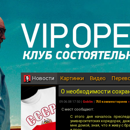
Картинки
Видео
Перев
Новости
О необходимости сохра
09.06.08 17:50 |
Goblin
|
750 комментариев
»
С мест сообщают:
С этого дня началось преслед
университетских коридорах, даж
мне домой, зная, что я живу с бра
и проч.