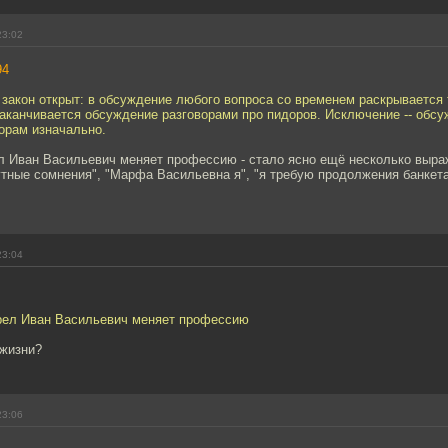
23:02
94
 закон открыт: в обсуждение любого вопроса со временем раскрывается 
заканчивается обсуждение разговорами про пидоров. Исключение -- обсу
орам изначально.
л Иван Васильевич меняет профессию - стало ясно ещё несколько выраж
тные сомнения", "Марфа Васильевна я", "я требую продолжения банкета
23:04
рел Иван Васильевич меняет профессию
 жизни?
23:06