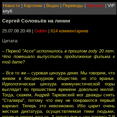
Новости
|
Картинки
|
Видео
|
Переводы
|
Магазин
|
VIP
клуб
Сергей Соловьёв на линии
25.07.08 20:49
|
Goblin
|
614 комментариев
Цитата:
– Первой "Ассе" исполнилось в прошлом году 20 лет.
Что помешало выпустить продолжение фильма к
той дате?
– Все то же – суровая цензура денег. Мы говорим, что
живем в бесцензурном обществе, но это вранье.
Идеологическая цензура коммунистической поры
выглядит по прошествии времени довольно милой.
Тогда, скажем, Андрей Тарковский мог дважды снять
"Сталкера", потому что ему не понравился первый
вариант. Теперь это невозможно. Ибо царит очень
жесткая диктатура, осуществляемая теми людьми,
которые имеют деньги. А откуда они у них взялись? Я