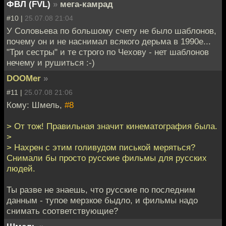
ФВЛ (FVL)
»
мега-камрад
#10 |
25.07.08 21:04
У Соловьева по большому счету не было шаблонов,
почему он и не наснимал всякого дерьма в 1990е...
"Три сестры" и те строго по Чехову - нет шаблонов
нечему и рушиться :-)
DOOMer
»
#11 |
25.07.08 21:06
Кому: Шмель,
#8
> От тож! Правильная значит кинематография была.
>
> Нахрен с этим голивудом писькой меряться?
Снимали бы просто русские фильмы для русских
людей.
Ты разве не знаешь, что русские по последним
данным - тупое мерзкое быдло, и фильмы надо
снимать соответствующие?