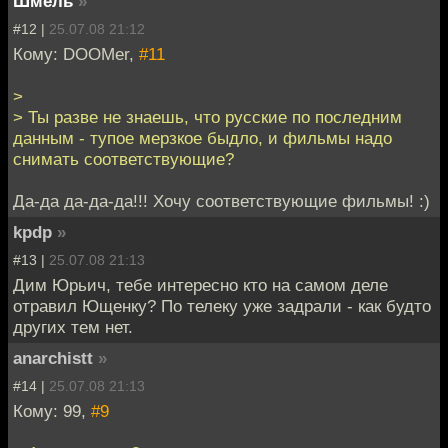
Шмель
»
#12 |
25.07.08 21:12
Кому: DOOMer,
#11
>
> Ты разве не знаешь, что русские по последним
данным - тупое мерзкое быдло, и фильмы надо
снимать соответствующие?
Да-да да-да-да!!! Хочу соответствующие фильмы! :)
kpdp
»
#13 |
25.07.08 21:13
Дим Юрьич, тебе интересно кто на самом деле
отравил Ющенку? По телеку уже задрали - как будто
других тем нет.
anarchistt
»
#14 |
25.07.08 21:13
Кому: 99,
#9