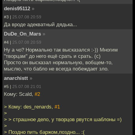
denis95112
»
#3 |
25.07.08 20:59
Да вроде адекватный дядька...
DuDe_On_Mars
»
#4 |
25.07.08 20:59
Ну а чо? Нормально так высказался :-)) Многим
"творцам" до него ещё срать и срать. (с)
Просто он высказал нормальную, вобщем-то,
мыслю, что бабло не всегда побеждает зло.
anarchistt
»
#5 |
25.07.08 21:01
Кому: Scald,
#2
> Кому: des_renards,
#1
>
> > страшное дело, у творцов рвутся шаблоны =)
>
> Поздно пить баржом,поздно... :(