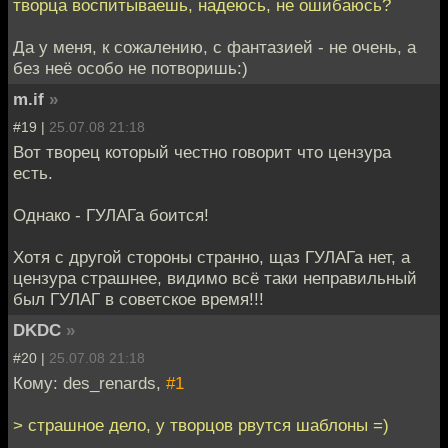
творца воспитываешь, надеюсь, не ошибаюсь?
Да у меня, к сожалению, с фантазией - не очень, а
без неё особо не потворишь:)
m.if
»
#19 |
25.07.08 21:18
Вот творец который честно говорит что цензура
есть.
Однако - ГУЛАГа боится!
Хотя с другой стороны странно, щаз ГУЛАГа нет, а
цензура страшнее, видимо всё таки неправильный
был ГУЛАГ в советское время!!!
DKDC
»
#20 |
25.07.08 21:18
Кому: des_renards,
#1
> страшное дело, у творцов рвутся шаблоны =)