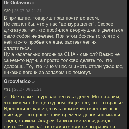
Dr.Octavius
»
#30 |
25.07.08 21:21
В принципе, товарищ прав почти во всем.
Не сказал бы, что у нас "цензура денег". Скорее
диктатура тех, кто пробился к кормушке, и делиться
само собой не желает. При этом боязнь того, что к
ней кто-то пробьется еще, заставляет их
сплотиться.
Ну а касательно погонь за США - смысл? Важно не
за кем-то идти, а просто толково делать то, что
делаешь. То, что кино у нас снимать стали ужасное,
никакие погони за западом не помогут.
Groovistico
»
#31 |
25.07.08 21:21
>– Все то же – суровая цензура денег. Мы говорим,
что живем в бесцензурном обществе, но это вранье.
Идеологическая >цензура коммунистической поры
выглядит по прошествии времени довольно милой.
Тогда, скажем, Андрей Тарковский мог >дважды
снять "Сталкера", потому что ему не понравился