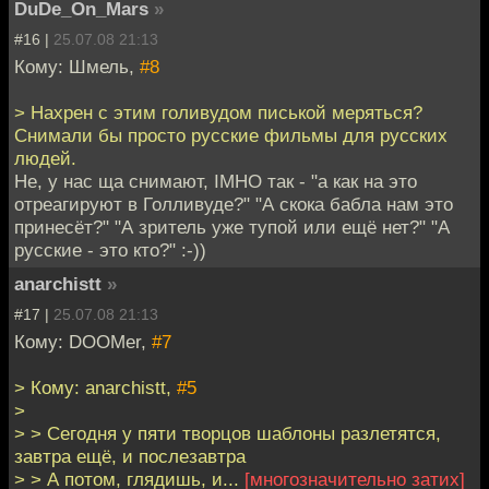
DuDe_On_Mars
»
#16 |
25.07.08 21:13
Кому: Шмель,
#8
> Нахрен с этим голивудом писькой меряться?
Снимали бы просто русские фильмы для русских
людей.
Не, у нас ща снимают, IMHO так - "а как на это
отреагируют в Голливуде?" "А скока бабла нам это
принесёт?" "А зритель уже тупой или ещё нет?" "А
русские - это кто?" :-))
anarchistt
»
#17 |
25.07.08 21:13
Кому: DOOMer,
#7
> Кому: anarchistt,
#5
>
> > Сегодня у пяти творцов шаблоны разлетятся,
завтра ещё, и послезавтра
> > А потом, глядишь, и...
[многозначительно затих]