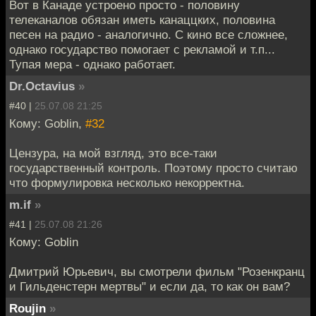
Вот в Канаде устроено просто - половину
телеканалов обязан иметь канаццких, половина
песен на радио - аналогично. С кино все сложнее,
однако государство помогает с рекламой и т.п...
Тупая мера - однако работает.
Dr.Octavius
»
#40 |
25.07.08 21:25
Кому: Goblin,
#32
Цензура, на мой взгляд, это все-таки
государственный контроль. Поэтому просто считаю
что формулировка несколько некорректна.
m.if
»
#41 |
25.07.08 21:26
Кому: Goblin
Дмитрий Юрьевич, вы смотрели фильм "Розенкранц
и Гильденстерн мертвы" и если да, то как он вам?
Roujin
»