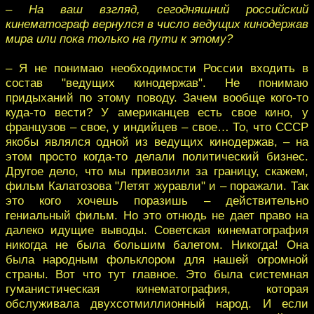
– На ваш взгляд, сегодняшний российский
кинематограф вернулся в число ведущих кинодержав
мира или пока только на пути к этому?
– Я не понимаю необходимости России входить в
состав "ведущих кинодержав". Не понимаю
придыханий по этому поводу. Зачем вообще кого-то
куда-то вести? У американцев есть свое кино, у
французов – свое, у индийцев – свое… То, что СССР
якобы являлся одной из ведущих кинодержав, – на
этом просто когда-то делали политический бизнес.
Другое дело, что мы привозили за границу, скажем,
фильм Калатозова "Летят журавли" и – поражали. Так
это кого хочешь поразишь – действительно
гениальный фильм. Но это отнюдь не дает право на
далеко идущие выводы. Советская кинематография
никогда не была большим балетом. Никогда! Она
была народным фольклором для нашей огромной
страны. Вот что тут главное. Это была системная
гуманистическая кинематография, которая
обслуживала двухсотмиллионный народ. И если