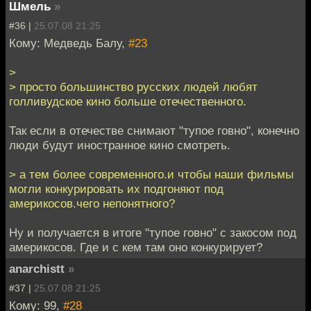
Шмель
»
#36 |
25.07.08 21:25
Кому: Медведь Балу,
#23
>
> просто большинство русских людей любят
голливудское кино больше отечественного.
Так если в отечестве снимают "тупое говно", конечно
люди будут иностранное кино смотреть.
> а тем более современного.и чтобы наши фильмы
могли конкурировать их подгоняют под
америкосов.чего непонятного?
Ну и получается в итоге "тупое говно" с закосом под
америкосов. Где и с кем там оно конкурирует?
anarchistt
»
#37 |
25.07.08 21:25
Кому: 99,
#28