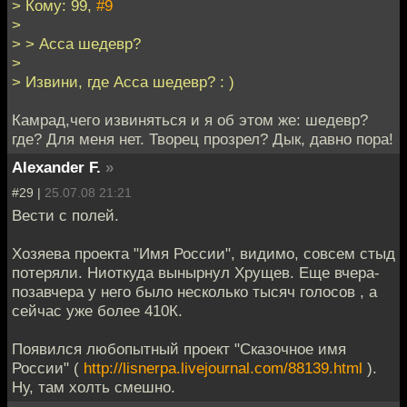
> Кому: 99,
#9
>
> > Асса шедевр?
>
> Извини, где Асса шедевр? : )
Камрад,чего извиняться и я об этом же: шедевр?
где? Для меня нет. Творец прозрел? Дык, давно пора!
Alexander F.
»
#29 |
25.07.08 21:21
Вести с полей.
Хозяева проекта "Имя России", видимо, совсем стыд
потеряли. Ниоткуда вынырнул Хрущев. Еще вчера-
позавчера у него было несколько тысяч голосов , а
сейчас уже более 410К.
Появился любопытный проект "Сказочное имя
России" (
http://lisnerpa.livejournal.com/88139.html
).
Ну, там холть смешно.