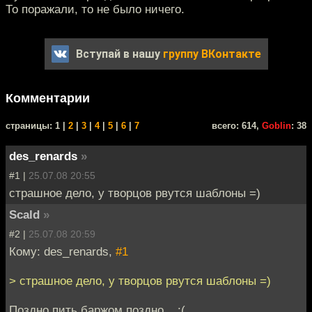
То поражали, то не было ничего.
Вступай в нашу
группу ВКонтакте
Комментарии
cтраницы: 1 |
2
|
3
|
4
|
5
|
6
|
7
всего: 614,
Goblin
: 38
des_renards
»
#1 |
25.07.08 20:55
страшное дело, у творцов рвутся шаблоны =)
Scald
»
#2 |
25.07.08 20:59
Кому: des_renards,
#1
> страшное дело, у творцов рвутся шаблоны =)
Поздно пить баржом,поздно... :(