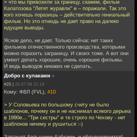
> что мы привозили за границу, скажем, фильм
Калатозова "Летят журавли" и – поражали. Так это
кого хочешь поразишь – действительно гениальный
фильм. Но это отнюдь не дает право на далеко
идущие выводы.
Ясное дело, не дает. Только сейчас нет таких
фильмов отечественного производства, которыми
можно поразить заграницу. И своих тоже. А вот они
умеют делать хорошие, очень хорошие фильмы.
И ведь выводов никаких не сделать.
Добро с кулаками
»
#25 |
25.07.08 21:19
Кому: ФВЛ (FVL),
#10
> У Соловьева по большому счету не было
шаблонов, почему он и не наснимал всякого дерьма
в 1990е... "Три сестры" и те строго по Чехову - нет
шаблонов нечему и рушиться :-)
Запахнет большими бабками, и обездуховнится!