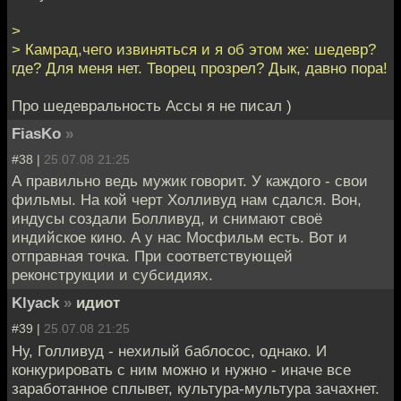
>
> Камрад,чего извиняться и я об этом же: шедевр?
где? Для меня нет. Творец прозрел? Дык, давно пора!
Про шедевральность Ассы я не писал )
FiasKo
»
#38 |
25.07.08 21:25
А правильно ведь мужик говорит. У каждого - свои
фильмы. На кой черт Холливуд нам сдался. Вон,
индусы создали Болливуд, и снимают своё
индийское кино. А у нас Мосфильм есть. Вот и
отправная точка. При соответствующей
реконструкции и субсидиях.
Klyack
»
идиот
#39 |
25.07.08 21:25
Ну, Голливуд - нехилый баблосос, однако. И
конкурировать с ним можно и нужно - иначе все
заработанное сплывет, культура-мультура зачахнет.