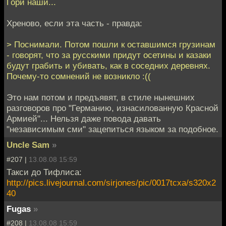
Гори наши...
Хреново, если эта часть - правда:
> Поснимали. Потом пошли к оставшимся грузинам
- говорят, что за русскими придут осетины и казаки
будут грабить и убивать, как в соседних деревнях.
Почему-то сомнений не возникло :((
Это нам потом и предъявят, в стиле нынешних
разговоров про "Германию, изнасилованную Красной
Армией"... Нельзя даже повода давать
"независимым сми" зацепиться языком за подобное.
Uncle Sam
»
#207 |
13.08.08 15:59
Такси до Тифлиса:
http://pics.livejournal.com/sirjones/pic/0017tcxa/s320x2
40
Fugas
»
#208 |
13.08.08 15:59