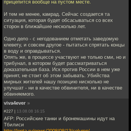
прицепится вообще на пустом месте.
И тем не менее, камрад. Сейчас создается та
ситуация, которая будет обсасываться со всех
сторон в ближайшие несколько лет.
Одно дело - с негодованием отметать заведомую
клевету, и совсем другое - пытаться спрятать концы
в воду и оправдываться.
Опять же, в процессе участвуют не только сми, но и
трибунал, в котором будет рассматриваться
доказательная база. Иск против России в нем уже
принят, не стоит об этом забывать. Убийства
мирных жителей нашу позицию нисколько не
улучшат - ни в качестве обвинителя, ни в качестве
обвиняемого.
viva4ever
»
#227 |
13.08.08 16:15
AFP: Российские танки и бронемашины идут на
Тбилиси
http://lenta.ru/news/2008/08/13/column/