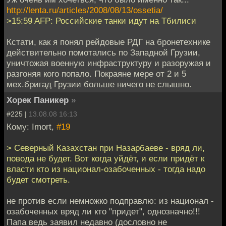
http://lenta.ru/articles/2008/08/13/ossetia/
>15:59 AFP: Российские танки идут на Тбилиси
Кстати, как я понял рейдовые РДГ на бронетехнике
действительно помотались по Западной Грузии,
уничтожая военную инфраструктуру и разоружая и
разгоняя кого попало. Покраяне мере от 2 и 5
мех.бригад Грузии больше ничего не слышно.
Хорек Паникер
»
#225 |
13.08.08 16:13
Кому: Imort,
#19
> Северный Казахстан при Назарбаеве - вряд ли,
повода не будет. Вот когда уйдёт, и если придёт к
власти кто из национал-озабоченных - тогда надо
будет смотреть.
не против если немножко подправлю: из национал -
озабоченных вряд ли кто "придет", однозначно!!!
Папа ведь заявил недавно (дословно не