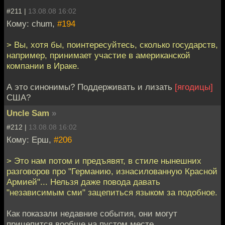
#211 |
13.08.08 16:02
Кому: chum,
#194
> Вы, хотя бы, поинтересуйтесь, сколько государств,
например, принимает участие в американской
компании в Ираке.
А это синонимы? Поддерживать и лизать
[ягодицы]
США?
Uncle Sam
»
#212 |
13.08.08 16:02
Кому: Ерш,
#206
> Это нам потом и предъявят, в стиле нынешних
разговоров про "Германию, изнасилованную Красной
Армией"... Нельзя даже повода давать
"независимым сми" зацепиться языком за подобное.
Как показали недавние события, они могут
прицепится вообще на пустом месте.