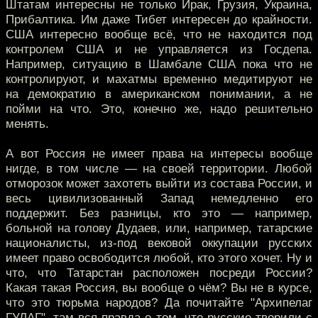
Штатам интересны не только Ирак, Грузия, Украина,
Прибалтика. Им даже Тибет интересен до крайности.
США интересно вообще всё, что не находится под
контролем США и не управляется из Госдепа.
Например, ситуацию в Шамбале США пока что не
контролируют, и махатмы временно медитируют не
на демократию в американском понимании, а не
пойми на что. Это, конечно же, надо решительно
менять.
А вот Россия не имеет права на интересы вообще
нигде, в том числе — на своей территории. Любой
отморозок может захотеть выйти из состава России, и
весь цивилизованный Запад немедленно его
поддержит. Без разницы, кто это — например,
больной на голову Дудаев, или, например, татарские
националисты, из-под вековой оккупации русских
имеет право освободится любой, кто этого хочет. Ну и
что, что Татарстан расположен посреди России?
Какая такая Россия, вы вообще о чём? Вы не в курсе,
что это тюрьма народов? Да почитайте "Архипелаг
ГУЛАГ", там вся правда о том, что русские творили с