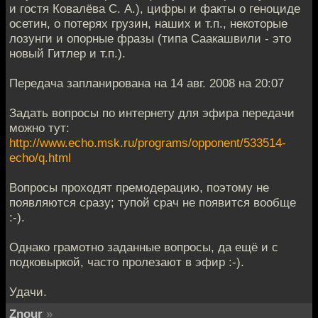
и гостя Ковалёва С. А.), цифры и факты о геноциде
осетин, о потерях грузин, наших и т.п., некоторые
лозунги и опорные фразы (типа Саакашвили - это
новый Гитлер и т.п.).
Передача запланирована на 14 авг. 2008 на 20:07
Задать вопросы по интернету для эфира передачи
можно тут:
http://www.echo.msk.ru/programs/opponent/533514-
echo/q.html
Вопросы проходят премодерацию, поэтому не
появляются сразу; тупой срач не появится вообще
:-).
Однако грамотно заданные вопросы, да ещё и с
подковыркой, часто пролезают в эфир :-).
Удачи.
Znour
»