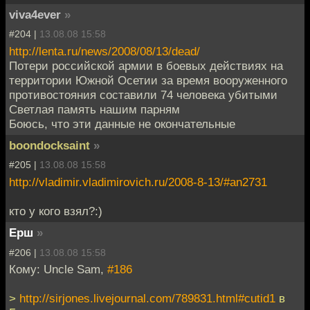
viva4ever
»
#204 |
13.08.08 15:58
http://lenta.ru/news/2008/08/13/dead/
Потери российской армии в боевых действиях на
территории Южной Осетии за время вооруженного
противостояния составили 74 человека убитыми
Светлая память нашим парням
Боюсь, что эти данные не окончательные
boondocksaint
»
#205 |
13.08.08 15:58
http://vladimir.vladimirovich.ru/2008-8-13/#an2731
кто у кого взял?:)
Ерш
»
#206 |
13.08.08 15:58
Кому: Uncle Sam,
#186
>
http://sirjones.livejournal.com/789831.html#cutid1
в