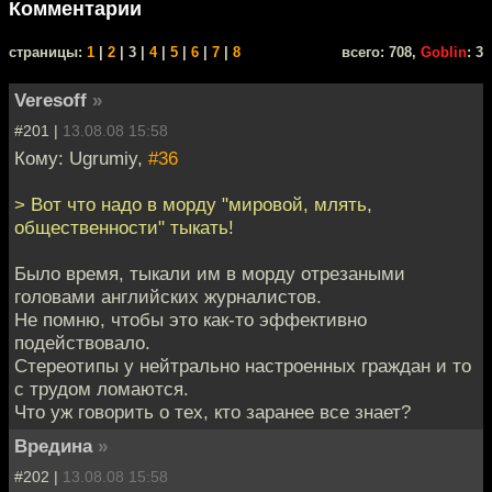
Комментарии
cтраницы:
1
|
2
| 3 |
4
|
5
|
6
|
7
|
8
всего: 708,
Goblin
: 3
Veresoff
»
#201 |
13.08.08 15:58
Кому: Ugrumiy,
#36
> Вот что надо в морду "мировой, млять,
общественности" тыкать!
Было время, тыкали им в морду отрезаными
головами английских журналистов.
Не помню, чтобы это как-то эффективно
подействовало.
Стереотипы у нейтрально настроенных граждан и то
с трудом ломаются.
Что уж говорить о тех, кто заранее все знает?
Вредина
»
#202 |
13.08.08 15:58