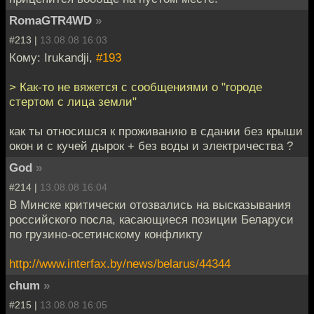
RomaGTR4WD
»
#213 |
13.08.08 16:03
Кому: Irukandji,
#193
> Как-то не вяжется с сообщениями о "городе
стертом с лица земли"
как ты относишся к проживанию в сдании без крыши
окон и с кучей дырок + без воды и электричества ?
God
»
#214 |
13.08.08 16:04
В Минске критически отозвались на высказывания
российского посла, касающиеся позиции Беларуси
по грузино-осетинскому конфликту
http://www.interfax.by/news/belarus/44344
chum
»
#215 |
13.08.08 16:05