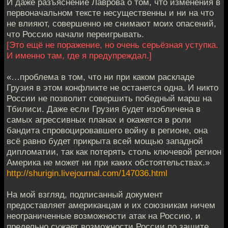
И даже разъяснение Лаврова о том, что изменения в
первоначальном тексте несущественны и ни на что
не влияют, совершенно не снимают моих опасений,
что Россию начали переигрывать.
[Это ещё не поражение, но очень серьёзная уступка.
И именно там, где я предупреждал.]
«…проблема в том, что ни при каком раскладе
Грузия в этом конфликте не останется одна. И никто
России не позволит совершить победный марш на
Тбилиси. Даже если Грузия будет изобличена в
самых агрессивных планах и окажется в роли
бандита спровоцировавшего войну в регионе, она
всё равно будет прикрыта всей мощью западной
дипломатии, так как потерять столь ключевой регион
Америка не может ни при каких обстоятельствах.»
http://shurigin.livejournal.com/147036.html
На мой взгляд, подписанный документ
предоставляет американцам и их союзникам ничем
неограниченные возможности атак на Россию, и
предельно сужает возможности России по защите