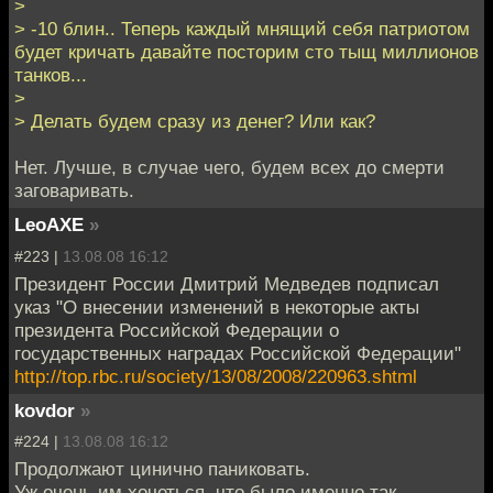
>
> -10 блин.. Теперь каждый мнящий себя патриотом
будет кричать давайте посторим сто тыщ миллионов
танков...
>
> Делать будем сразу из денег? Или как?
Нет. Лучше, в случае чего, будем всех до смерти
заговаривать.
LeoAXE
»
#223 |
13.08.08 16:12
Президент России Дмитрий Медведев подписал
указ "О внесении изменений в некоторые акты
президента Российской Федерации о
государственных наградах Российской Федерации"
http://top.rbc.ru/society/13/08/2008/220963.shtml
kovdor
»
#224 |
13.08.08 16:12
Продолжают цинично паниковать.
Уж очень им хочеться, что было именно так...