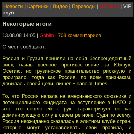
Новости
|
Картинки
|
Видео
|
Переводы
|
Магазин
|
VIP
клуб
Некоторые итоги
13.08.08 14:05
|
Goblin
|
708 комментариев
С мест сообщают:
Россия и Грузия приняли на себя беспрецедентный
риск, начав военное противостояние за Южную
Осетию, но грузинское правительство рискнуло и
проиграло, тогда как Россия, по всем признакам,
добилась своей цели, пишет Financial Times.
То, что Россия напала на американского союзника и
потенциального кандидата на вступление в НАТО и
что это сошло ей с рук, характеризует ее как
доминирующую силу в своем регионе. Судя по всему,
Россия неожиданно оказалась в элитном клубе стран,
которые могут устанавливать свои правила, и
немногие сомневаются, что Грузия — это первый шаг