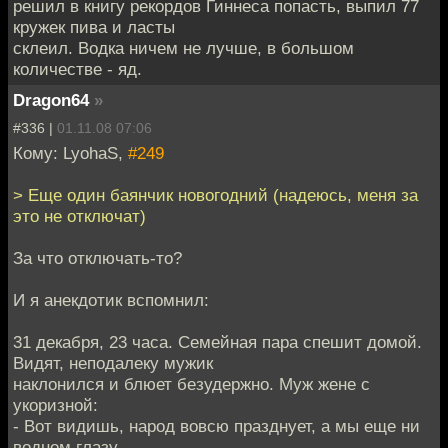
решил в книгу рекордов Гиннеса попасть, выпил 77
кружек пива и ласты
склеил. Водка ничем не лучше, в большом
количестве - яд.
Dragon64
»
#336 |
01.11.08 07:06
Кому: LyohaS,
#249
> Еще один баянчик новогодний (надеюсь, меня за
это не отключат)
За что отключать-то?
И я анекдотик вспомнил:
31 декабря, 23 часа. Семейная пара спешит домой.
Видят, неподалеку мужик
наклонился и блюет безудержно. Муж жене с
укоризной:
- Вот видишь, народ вовсю празднует, а мы еще ни
водном глазу...