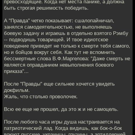
превосходящие. Когда нет места панике, а должна
быть строгая решимость победить.
А "Правда" четко показывает: сшалопайничал,
занялся самодеятельностью, не выполняешь
боевую задачу и играешь в отдельно взятого Рэмбу
-- подводишь товарищей. И твое идиотское
поведение приведет не только к смерти тебя самого,
но и бойцов вокруг себя. Как тут не вспомнить
бессмертные слова В.Ф.Маргелова: "Даже смерть не
является оправданием невыполнения боевого
приказа"...
После "Правды" еще сильнее хочется увидеть
докфильм.
Жаль, что столько проволочек.
Всю ее еще не прошел, да это ж и не самоцель.
После любого часа игры душа настраивается на
патриотический лад. Когда видишь, как бок-о-бок
воюют русские, украинцы, грузины, а артиллерией