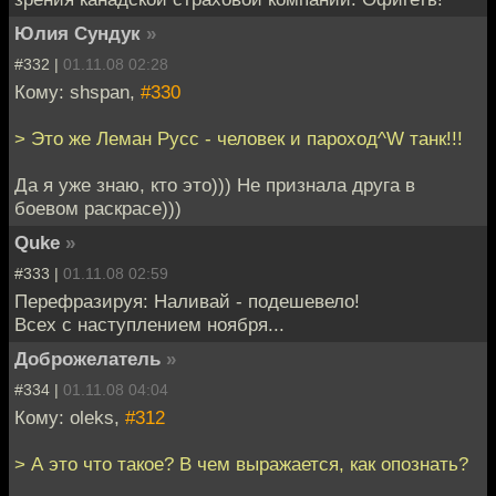
Юлия Сундук
»
#332 |
01.11.08 02:28
Кому: shspan,
#330
> Это же Леман Русс - человек и пароход^W танк!!!
Да я уже знаю, кто это))) Не признала друга в
боевом раскрасе)))
Quke
»
#333 |
01.11.08 02:59
Перефразируя: Наливай - подешевело!
Всех с наступлением ноября...
Доброжелатель
»
#334 |
01.11.08 04:04
Кому: oleks,
#312
> А это что такое? В чем выражается, как опознать?