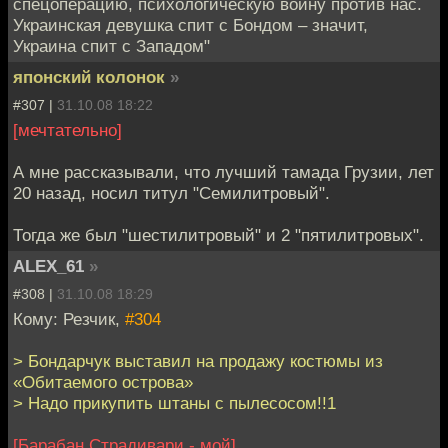
спецоперацию, психологическую войну против нас.
Украинская девушка спит с Бондом – значит,
Украина спит с Западом"
японский колонок
»
#307 |
31.10.08 18:22
[мечтательно]
А мне рассказывали, что лучший тамада Грузии, лет
20 назад, носил титул "Семилитровый".
Тогда же был "шестилитровый" и 2 "пятилитровых".
ALEX_61
»
#308 |
31.10.08 18:29
Кому: Резчик,
#304
> Бондарчук выставил на продажу костюмы из
«Обитаемого острова»
> Надо прикупить штаны с пылесосом!!1
[Барабан Страдивари - мой]