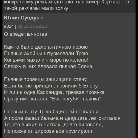
конкретному рекламодателю, например Хортице, от
такой рекламы мало толку
Юлия Сундук
»
#324 |
31.10.08 22:20
О вреде пьянства
Как-то было дело античною порою
Пьяные ахейцы штурмовали Трою.
Копьями махали - море по колено!
Сверху в них плевала пьяная Елена.
Пьяные троянцы защищали стену,
Если бы не принцип, пропили б Елену.
И лишь одна Кассандра, трезвая троянка,
Сразу им сказала: "Вас погубит пьянка".
Первым в эту Трою Одиссей ворвался,
А после залил бельма и двадцать лет скитался.
Те, кто выжил в битвах, долго пировали,
Но позже от цирроза все поумирали.