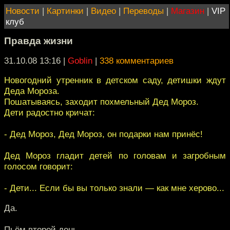
Новости
|
Картинки
|
Видео
|
Переводы
|
Магазин
|
VIP
клуб
Правда жизни
31.10.08 13:16
|
Goblin
|
338 комментариев
Новогодний утренник в детском саду, детишки ждут
Деда Мороза.
Пошатываясь, заходит похмельный Дед Мороз.
Дети радостно кричат:
- Дед Мороз, Дед Мороз, он подарки нам принёс!
Дед Мороз гладит детей по головам и загробным
голосом говорит:
- Дети... Если бы вы только знали — как мне херово...
Да.
Пьём второй день.