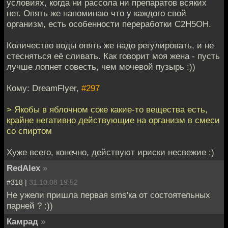
условиях, когда ни рассола ни препаратов всяких
нет. Опять же напоминаю что у каждого свой
организм, есть особенности переработки C2H5OH.
Количество воды опять же надо регулировать, и не
стесняться её сливать. Как говорит моя жена - пусть
лучше лопнет совесть, чем мочевой пузырь :))
Кому: DreamFlyer,
#297
> Якобы в яблочном соке какие-то вещества есть,
крайне негативно действующие на организм в смеси
со спиртом
Хуже всего, конечно, действуют ириски несвежие :)
RedAlex
»
#318 |
31.10.08 19:52
Не ужели пришла первая sms'ка от состоятельных
парней ? :))
Кaмрaд
»