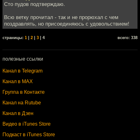
Сто пудов подтверждаю.
Всю ветку прочитал - так и не прорюхал с чем
поздравлять, но присоединяюсь с удовольствием!
cтраницы:
1
|
2
|
3
| 4
всего: 338
полезные ссылки
Канал в Telegram
Канал в MAX
Группа в Контакте
Канал на Rutube
Канал в Дзен
Видео в iTunes Store
Подкаст в iTunes Store