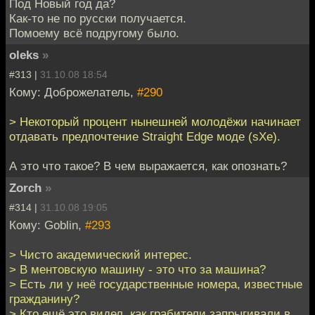
Под Новый год да?
Как-то не по русски получается.
Помоему всё подругому было.
oleks
»
#313 |
31.10.08 18:54
Кому: Доброжелатель,
#290
> Некоторый процент нынешней молодёжи начинает
отдавать предпочтение Straight Edge моде (sXe).
А это что такое? В чем выражается, как опознать?
Zorch
»
#314 |
31.10.08 19:05
Кому: Goblin,
#293
> Чисто академический интерес.
> В ментовскую машину - это что за машина?
> Есть ли у неё государственные номера, известные
гражданину?
> Кто ещё это видел, как грабители запрыгивали в