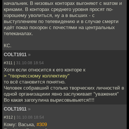
начальник. В низовых конторах выгоняют с матом и
криками. В конторах среднего уровня просят по-
хорошему уволиться, ну а в высших - с
выступлением по телевидению и в случае смерти
идёт показ похорон с почестями на центральных
телеканалах.
КС.
COLT1911
»
#311 |
31.10.08 18:54
Хотя если относится к его конторе к
> "творчесскому коллективу"
то всё становится понятно.
Человек собравший столько творческих личностей в
одной организациии явно заслуживает "уважения"
Во какая загогулина вырисовывыется!!!!
COLT1911
»
#312 |
31.10.08 18:54
Кому: Васька,
#309