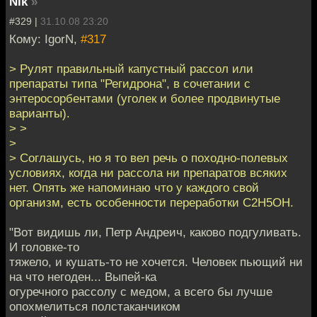
Nik
»
#329 |
31.10.08 23:20
Кому: IgorN,
#317
> Рулят правильный капустный рассол или
препараты типа "Регидрона", в сочетании с
энтеросорбентами (уголек и более продвинутые
варианты).
> >
>
> Соглашусь, но я то вел речь о походно-полевых
условиях, когда ни рассола ни препаратов всяких
нет. Опять же напоминаю что у каждого свой
организм, есть особенности переработки C2H5OH.
"Вот видишь ли, Петр Андреич, каково подгуливать.
И головке-то
тяжело, и кушать-то не хочется. Человек пьющий ни
на что негоден... Выпей-ка
огуречного рассолу с медом, а всего бы лучше
опохмелиться полстаканчиком