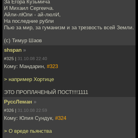
За Егора Кузьмича
И Михаил Сергеича.
Айли-лЮли - ай-люлИ,
На последние рубли
Пью за мир, за гуманизм и за трезвость всей Земли.
(с) Тимур Шаов
shspan
»
#325 |
31.10.08 22:40
Кому: Мандарин,
#323
> например Хортице
ЭТО ПРОПЛАЧЕНЫЙ ПОСТ!!!!1111
РуссЛеман
»
#326 |
31.10.08 22:59
Кому: Юлия Сундук,
#324
> О вреде пьянства