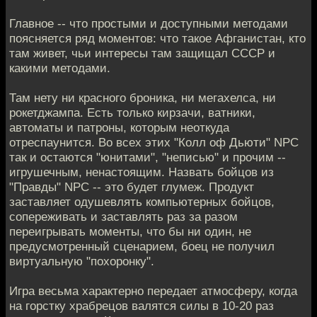
Главное -- что простыми и доступными методами
поясняется ряд моментов: что такое Афганистан, кто
там живет, чьи интересы там защищал СССР и
какими методами.
Там нету ни красного броника, ни мегахелса, ни
рокетджампа. Есть только кирзачи, ватники,
автоматы и патроны, которым неоткуда
отреспаунится. Во всех этих "Колл оф Дьюти" NPC
так и остаются "юнитами", "неписью" и прочим --
игрушечным, ненастоящим. Назвать бойцов из
"Правды" NPC -- это будет глумеж. Продукт
заставляет одушевлять компьютерных бойцов,
сопереживать и заставлять раз за разом
переигрывать моменты, что бы ни один, не
предусмотренный сценарием, боец не получил
виртуальную "похоронку".
Игра весьма характерно передает атмосферу, когда
на горстку храбрецов валятся силы в 10-20 раз