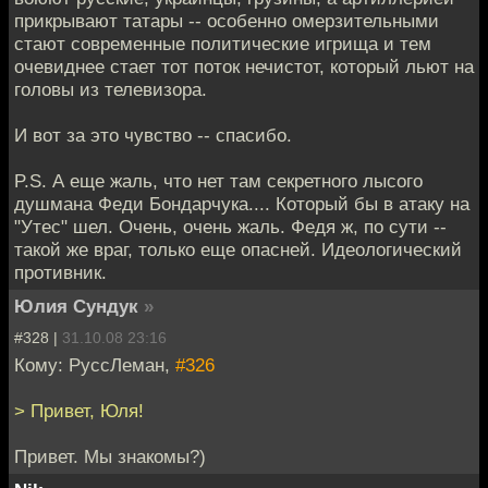
прикрывают татары -- особенно омерзительными
стают современные политические игрища и тем
очевиднее стает тот поток нечистот, который льют на
головы из телевизора.
И вот за это чувство -- спасибо.
P.S. А еще жаль, что нет там секретного лысого
душмана Феди Бондарчука.... Который бы в атаку на
"Утес" шел. Очень, очень жаль. Федя ж, по сути --
такой же враг, только еще опасней. Идеологический
противник.
Юлия Сундук
»
#328 |
31.10.08 23:16
Кому: РуссЛеман,
#326
> Привет, Юля!
Привет. Мы знакомы?)