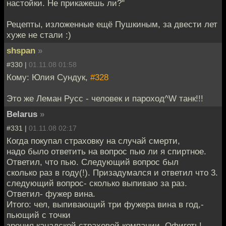
настойки. Не прикажешь ли?"
Рецепты, изложенные ещё Пушкиным, за двести лет
хуже не стали :)
shspan
»
#330 |
01.11.08 01:58
Кому: Юлия Сундук,
#328
Это же Леман Русс - человек и пароход^W танк!!!
BeIarus
»
#331 |
01.11.08 02:17
Когда покупал страховку на случай смерти,
надо было ответить на вопрос пью ли я спиртное.
Ответил, что пью. Следующий вопрос был
сколько раз в году(!). Призадумался и ответил что 3.
следующий вопрос- сколько выпиваю за раз.
Ответил- фужер вина.
Итого: чел, выпивающий три фужера вина в год,-
пьющий с точки
зрения канадской страховой компании. Офигеть!