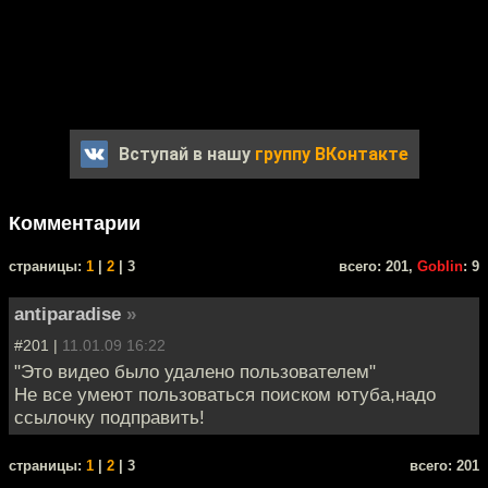
Вступай в нашу
группу ВКонтакте
Комментарии
cтраницы:
1
|
2
| 3
всего: 201,
Goblin
: 9
antiparadise
»
#201 |
11.01.09 16:22
"Это видео было удалено пользователем"
Не все умеют пользоваться поиском ютуба,надо
ссылочку подправить!
cтраницы:
1
|
2
| 3
всего: 201