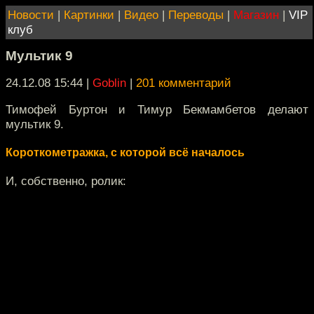
Новости
|
Картинки
|
Видео
|
Переводы
|
Магазин
|
VIP
клуб
Мультик 9
24.12.08 15:44
|
Goblin
|
201 комментарий
Тимофей Буртон и Тимур Бекмамбетов делают
мультик 9.
Короткометражка, с которой всё началось
И, собственно, ролик: