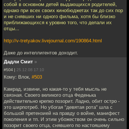
собой в основном детей выдающихся родителей,
однако при всех своих кинобюджетах так до сих пор
и не снявших ни одного фильма, хотя бы близко
приближающихся к уровню того, что делали их
отцы...
http://v-tretyakov.livejournal.com/190864.html
Даже до интеллигентов доходит.
Дадли Смит
»
#504 |
25.12.08 17:10
Кому: Влок,
#503
Камрад, извини, но какая-то у тебя мысль не
связная. Своего великого отца Феденька
действительно крепко позорит. Ладно, обит остро -
это ширпотреб. Но убогая "девятая рота" шла с
большой претензией на правду о войне, манифест
поколения и тп. И этим убожеством он очень сильно
позорит своего отца, снявшего по настояшему