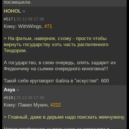
посмешили.
HOHOL
»
#517 |
25.12.08 17:38
Кому: WithWings,
#71
> На фильм, наверное, схожу - просто чтобы
вернуть государству хоть часть распиленного
Теодором.
А государство, в свою очередь, опять задарит их
Федюнчику на сьемки очередного киноговна!!!
Такой себе круговорот бабла в "искустве". 600
Asya
»
#518 |
25.12.08 17:38
Кому: Павел Мукин,
#222
> Главный, даже в дерьме надо поискать жемчужину.
Новая профессия: ныряльщики за жемчугом в