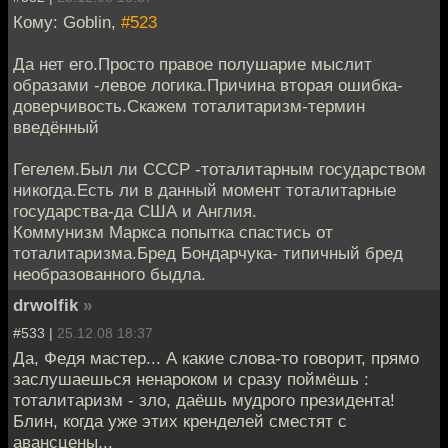
Кому: Goblin,
#523
Да нет его.Просто правое полушарие мыслит
образами -левое логика.Причина вторая ошибка-
доверчивость.Скажем тоталитаризм-термин
введённый
Гегелем.Был ли СССР -тоталитарным государством
никогда.Есть ли в данный момент тоталитарные
государства-да США и Англия.
Коммунизм Маркса попытка спастись от
тоталитаризма.Бред Бондарчука- типичный бред
необразованного быдла.
drwolfik
»
#533 |
25.12.08 18:37
Да, Федя мастер... А какие слова-то говорит, прямо
заслушаешься ненароком и сразу поймёшь :
тоталитаризм - зло, даёшь мудрого президента!
Блин, когда уже этих кренделей сместят с
авансцены...