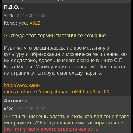
П.Д.О.
»
#525 |
25.12.08 17:59
Кому: yvu,
#522
> Откуда этот термин "мозаичное сознание"?
Извини, что вмешиваюсь, но про мозаичную
культуру и образование и мозаичное мышление, как
их следствие, довольно много сказано в книге С.Г.
Кара-Мурзы "Манипуляция сознанием". Вот ссылка
на страничку, которую смог сходу нарыть:
http://www.kara-
murza.ru/books/manipul/manipul44.htm#hdr_64
Антиюс
»
#526 |
25.12.08 18:03
> Если ты имеешь власть и силу, кто дал тебе право
их применять? Кто дал право ими распоряжаться?
[вот тут у меня просто отвисла челюсть]