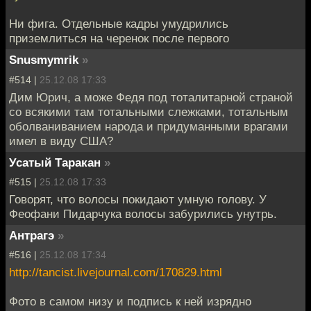
Ни фига. Отдельные кадры умудрились
приземлиться на черенок после первого
Snusmymrik
»
#514 |
25.12.08 17:33
Дим Юрич, а може Федя под тоталитарной страной
со всякими там тотальными слежками, тотальным
оболваниванием народа и придуманными врагами
имел в виду США?
Усатый Таракан
»
#515 |
25.12.08 17:33
Говорят, что волосы покидают умную голову. У
Феофани Пидарчука волосы забурились унутрь.
Антрагэ
»
#516 |
25.12.08 17:34
http://tancist.livejournal.com/170829.html
Фото в самом низу и подпись к ней изрядно