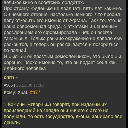
великое кино о советских солдатах.
Про страну. Феденьке не двадцать пять лет, как мне.
Он немного старше, настолько немного, что просил
папу откосить его именно от Афгана. Так что, это не
наша современная среда, с откатами и бешенным
расслоением его сформировала - нет, он всегда
таким был. Только раньше окружение не давало ему
раскрытся, а теперь он раскрывается и позориться
по полной.
И был-бы он простым ремесленником, это было бы
хорошо. Плохо именно то, что он подает себя как
идейного человека
chrn
»
#505 |
25.12.08 17:10
Кому: zuaf,
#477
> Как они («творцы») говорят, при издании их
произведений на западе они ничего с этого не
получали, то есть государство, якобы, забирало все
деньги.