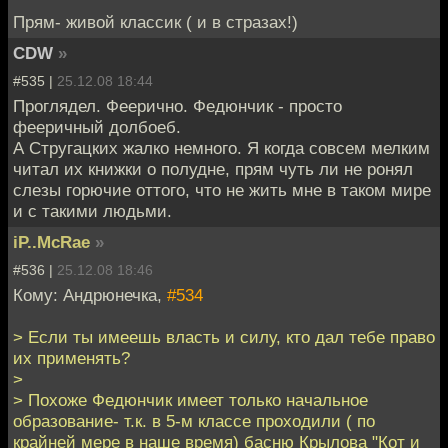
Прям- живой классик ( и в стразах!)
CDW
»
#535 |
25.12.08 18:44
Проглядел. Феерично. Федюнчик - просто
фееричный долбоеб.
А Стругацких жалко немного. Я когда совсем мелким
читал их книжки о полудне, прям чуть ли не ронял
слезы горючие оттого, что не жить мне в таком мире
и с такими людьми.
iP..McRae
»
#536 |
25.12.08 18:46
Кому: Андрюнечка,
#534
> Если ты имеешь власть и силу, кто дал тебе право
их применять?
>
> Похоже Федюнчик имеет только начальное
образование- т.к. в 5-м классе проходили ( по
крайней мере в наше время) басню Крылова "Кот и