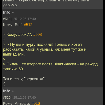
дерьмо.
Info
»
#519 |
25.12.08 17:40
Кому: Scif,
#512
> Кому: apex77,
#508
>
> > Ну вы и пургу подняли! Только я хотел
рассказать, какой я умный, как меня тут же и
выпиздили.
>
> Силен , со второго поста. Фактически - на рекорд
тупичка 60
Так и есть; "верхушка"!
:)
Info
»
#520 |
25.12.08 17:40
Кому: Антрагэ,
#516