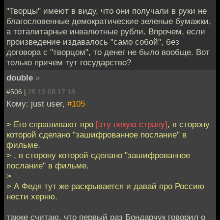
"Творцы" имеют в виду, что они получали в руки не
благословенные демократические зеленые бумажки,
а тоталитарные инвалютные рубли. Впрочем, если
произведение издавалось "само собой", без
договора с "творцом", то денег не было вообще. Вот
только причем тут государство?
double
»
#506 |
25.12.08 17:18
Кому: just user,
#105
> Его спрашивают про
[эту некую страну]
, в сторону
которой сделано "зашифрованное послание" в
фильме.
> , в сторону которой сделано "зашифрованное
послание" в фильме.
>
> А Федя тут же раскрывается и давай про Россию
нести херню.
также считаю, что первый раз Бондарчук говорил о