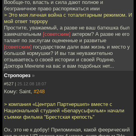
Вообще-то, власть и сила дают полное и
безграничное право распоряжаться ими
> Это моя личная война с тоталитарным режимом. И
мой ответ террору
Простите, уважаемый, а разве не ваш батюшка был
замечательным
[советским]
актером? А разве не его
талант по заслугам оцененные и развитые
[советским]
государством дали вам жизнь и место у
большой кормушки? И вы так неуважительно
отзываетесь о своей истории и своей Родине.
Доктора Менгеле на вас и вам подобных нет...
Стропорез
»
#527 |
25.12.08 18:07
Кому: Saint,
#248
> компания «Централ Партнершип» вместе с
Национальной студией «Беларусьфильм» начали
съемки фильма "Брестская крепость"
Ох, это не к добру! Припоминая, какой феерический