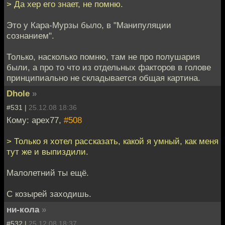
> Да хер его знает, не помню.
Это у Кара-Мурзы было, в "Манипуляции
сознанием".
Только, насколько помню, там не про полушария
были, а про то что из отдельных факторов в голове
принципиально не складывается общая картина.
Dhole
»
#531 |
25.12.08 18:36
Кому: apex77,
#508
> Только я хотел рассказать, какой я умный, как меня
тут же и выпиздили.
Малолетний ты ещё.
С козырей заходишь.
ни-кола
»
#532 |
25.12.08 18:37