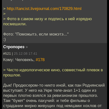
>
http://tancist.livejournal.com/170829.html
>
> Фото в самом низу и подпись к ней изрядно
посмешили.
Фото: "Поможытэ, если можэтэ..."
:)
Стропорез
»
#521 |
25.12.08 17:41
Кому: Человекъ,
#178
> Чисто идеологическое кино, совместный плевок в
прошлое.
Дык! Продюсером-то никто иной, как пан Роднянский
выступает. У него на Укре теле-анал 1+1 один из
первых плотно взялся за ревизионизм прошлого.
Там "букет" очень пахучий: и тебе фильмы о
страдании мирно живущих под немцами хохлов от