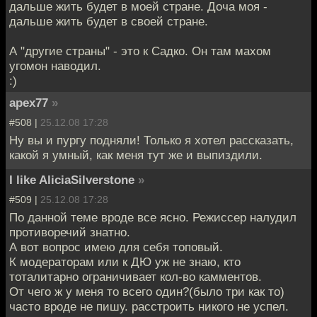
дальше жить будет в моей стране. Доча моя -
дальше жить будет в своей стране.
А "другие страны" - это к Садко. Он там махом
угомон наводил.
:)
apex77
»
#508 |
25.12.08 17:28
Ну вы и пургу подняли! Только я хотел рассказать,
какой я умный, как меня тут же и выпиздили.
I like AliciaSilverstone
»
#509 |
25.12.08 17:28
По данной теме вроде все ясно. Режиссер налудил
противоречий знатно.
А вот вопрос имею для себя топовый.
К модераторам или к ДЮ уж не знаю, кто
тоталитарно ограничивает кол-во камментов.
От чего ж у меня то всего один?(было три как то)
часто вроде не пишу. расстроить никого не успел.