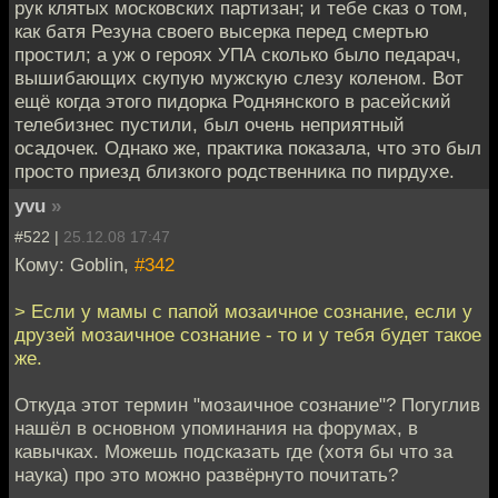
рук клятых московских партизан; и тебе сказ о том,
как батя Резуна своего высерка перед смертью
простил; а уж о героях УПА сколько было педарач,
вышибающих скупую мужскую слезу коленом. Вот
ещё когда этого пидорка Роднянского в расейский
телебизнес пустили, был очень неприятный
осадочек. Однако же, практика показала, что это был
просто приезд близкого родственника по пирдухе.
yvu
»
#522 |
25.12.08 17:47
Кому: Goblin,
#342
> Если у мамы с папой мозаичное сознание, если у
друзей мозаичное сознание - то и у тебя будет такое
же.
Откуда этот термин "мозаичное сознание"? Погуглив
нашёл в основном упоминания на форумах, в
кавычках. Можешь подсказать где (хотя бы что за
наука) про это можно развёрнуто почитать?