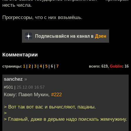
несть числа.
Прогрессоры, что с них возьмёшь.
Подписывайся на канал в
Дзен
Комментарии
cтраницы:
1
|
2
|
3
|
4
|
5
| 6 |
7
всего: 619,
Goblin
: 16
sanchez
»
#501 |
25.12.08 16:57
Кому: Павел Мукин,
#222
> Вот так вот вас и вычисляют, пацаны.
>
> Главный, даже в дерьме надо поискать жемчужину.