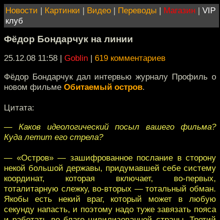
Новости
|
Картинки
|
Видео
|
Переводы
|
Магазин
|
VIP
клуб
Фёдор Бондарчук на линии
25.12.08 11:58
|
Goblin
|
619 комментариев
Фёдор Бондарчук дал интервью журналу Профиль о
новом фильме
Обитаемый остров
.
Цитата:
— Каков идеологический посыл вашего фильма?
Куда летит его стрела?
— «Остров» — зашифрованное послание в сторону
некой большой державы, придумавшей себе систему
координат, которая включает, во-первых,
тоталитарную слежку, во-вторых — тотальный обман.
Якобы есть некий враг, который может в любую
секунду напасть, и поэтому надо туже завязать пояса
и работать во благо цивилизованной страны. Третий