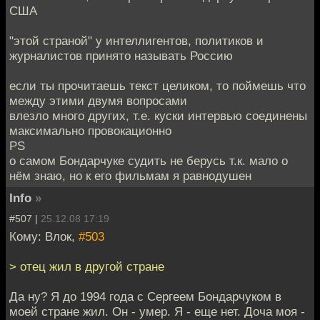
США
"этой страной" у интеллигентов, политиков и
журналистов принято называть Россию
если ты прочитаешь текст целиком, то поймешь что
между этими двумя вопросами
влезло много других, т.е. куски интервью соединены
максимально провокационно
PS
о самом Бондарчуке судить не берусь т.к. мало о
нём знаю, но к его фильмам я равнодушен
Info
»
#507 |
25.12.08 17:19
Кому: Влок,
#503
> отец жил в другой стране
Да ну? Я до 1994 года с Сергеем Бондарчуком в
моей стране жил. Он - умер. Я - еще нет. Доча моя -