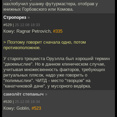
нахлобучил ушанку футурмастера, отобрав у
книжных Горбовского или Комова.
Стропорез
»
#529 |
25.12.08 18:33
Кому: Ragnar Petrovich,
#335
> Поэтому говорит сначала одно, потом
противоположное.
У старого троцкиста Оруэлла был хороший термин
"двоемыслие". Но в данном клиническом случае,
учитывая множесвенность факторов, требующих
ритуальных плясок, надо уже говорить о
"полимыслии". ЧИТД - место "творцов" на
"канатчиковой даче", у мусорного ведёрка.
самолёт степаныч
»
#530 |
25.12.08 18:34
Кому: Goblin,
#523