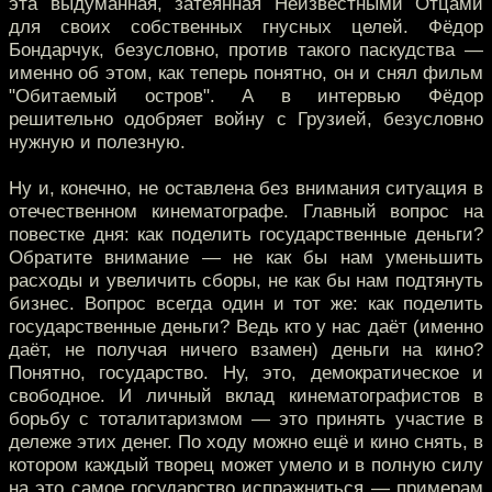
эта выдуманная, затеянная Неизвестными Отцами
для своих собственных гнусных целей. Фёдор
Бондарчук, безусловно, против такого паскудства —
именно об этом, как теперь понятно, он и снял фильм
"Обитаемый остров". А в интервью Фёдор
решительно одобряет войну с Грузией, безусловно
нужную и полезную.
Ну и, конечно, не оставлена без внимания ситуация в
отечественном кинематографе. Главный вопрос на
повестке дня: как поделить государственные деньги?
Обратите внимание — не как бы нам уменьшить
расходы и увеличить сборы, не как бы нам подтянуть
бизнес. Вопрос всегда один и тот же: как поделить
государственные деньги? Ведь кто у нас даёт (именно
даёт, не получая ничего взамен) деньги на кино?
Понятно, государство. Ну, это, демократическое и
свободное. И личный вклад кинематографистов в
борьбу с тоталитаризмом — это принять участие в
дележе этих денег. По ходу можно ещё и кино снять, в
котором каждый творец может умело и в полную силу
на это самое государство испражниться — примерам