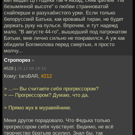
кал выдал ЦП годика так 4 назад, сняв фильм "На
безымянной высоте" о любви странноватой
снайперши и разухабистого урки. Если только
белорусский Батька, как кровавый тиран, не будет
держать руку на пульсе. Впрочем, и тут надежд
мало. "В августе 44-го", вышедший под патронатом
Батьки, мне лично сильно не понравился. А уж как
обидели Богомолова перед смертью, я просто
молчу...
Стропорез
»
#528 |
25.12.08 18:15
Кому: taroBAR,
#212
> ...— Вы считаете себя прогрессором?
> — Прогрессором? Думаю, что да.
> Прямо жук в муравейнике.
Меня другое порадовало. Что Федька только
прогрессором себя чувствует. Видимо, не всё
творчество братьев осилил. Знал бы, так