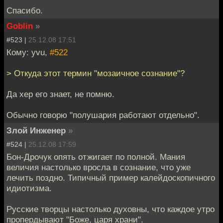
Спасибо.
Goblin
»
#523 |
25.12.08 17:51
Кому: yvu,
#522
> Откуда этот термин "мозаичное сознание"?
Да хер его знает, не помню.
Обычно говорю "полушария работают отдельно".
Злой Инженер
»
#524 |
25.12.08 17:59
Бон-Дрочук опять отжигает по полной. Мания
величия настолько вросла в сознание, что уже
лечить поздно. Типичный пример калейдоскопичного
идиотизма.
Русские творцы настолько духовны, что каждое утро
пропердывают "Боже, царя храни".