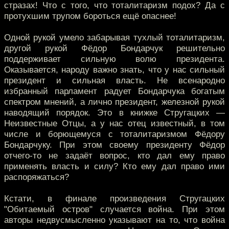
стразах! Что с того, что тоталитаризм подох? Да с
протухшим трупом бороться ещё опаснее!
Одной рукой умело забарывая тухлый тоталитаризм,
другой рукой Фёдор Бондарчук решительно
поддерживает сильную волю президента.
Оказывается, народу важно знать, что у нас сильный
президент и сильная власть. Не всенародно
избранный парламент радует Бондарчука богатым
спектром мнений, а лично президент, железной рукой
наводящий порядок. Это в книжке Стругацких —
Неизвестные Отцы, а у нас отец известный, в том
числе и борющемуся с тоталитаризмом Фёдору
Бондарчуку. При этом своему президенту Фёдор
отчего-то не задаёт вопрос, кто дал ему право
применять власть и силу? Кто ему дал право ими
распоряжаться?
Кстати, в финале произведения Стругацких
"Обитаемый остров" случается война. При этом
авторы недвусмысленно указывают на то, что война