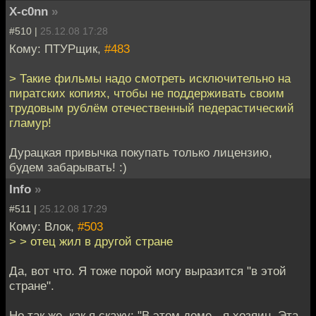
X-c0nn
»
#510 |
25.12.08 17:28
Кому: ПТУРщик,
#483
> Такие фильмы надо смотреть исключительно на
пиратских копиях, чтобы не поддерживать своим
трудовым рублём отечественный педерастический
гламур!
Дурацкая привычка покупать только лицензию,
будем забарывать! :)
Info
»
#511 |
25.12.08 17:29
Кому: Влок,
#503
> > отец жил в другой стране
Да, вот что. Я тоже порой могу выразится "в этой
стране".
Но так же, как я скажу: "В этом доме - я хозяин. Эта