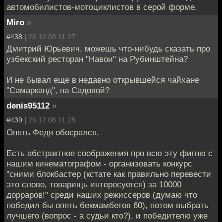
автомобилистов-мотоциклистов в серой форме.
Miro
»
#438 |
26.12.08 11:27
Дмитрий Юрьевич, можешь что-нибудь сказать про
узбекский ресторан "Навои" на Рубинштейна?
И не бывал еще в недавно открывшейся чайхане
"Самарканд", на Садовой?
denis95112
»
#439 |
26.12.08 11:28
Опять Федя обосрался.
Есть абстрактное соображения про всю эту фигню с
нашим кинематографом - организовать конкурс
"сними блокбастер (кстате как правильно перевести
это слово, товарищь интересуется) за 10000
дорраров!" среди наших режиссеров (думаю что
победил бы опять бекмамбетов 60), потом выбрать
лучшего (вопрос - а судьи кто?), и победителю уже