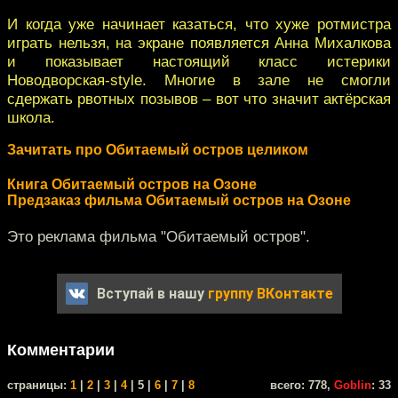
И когда уже начинает казаться, что хуже ротмистра
играть нельзя, на экране появляется Анна Михалкова
и показывает настоящий класс истерики
Новодворская-style. Многие в зале не смогли
сдержать рвотных позывов – вот что значит актёрская
школа.
Зачитать про Обитаемый остров целиком
Книга Обитаемый остров на Озоне
Предзаказ фильма Обитаемый остров на Озоне
Это реклама фильма "Обитаемый остров".
Вступай в нашу
группу ВКонтакте
Комментарии
cтраницы:
1
|
2
|
3
|
4
| 5 |
6
|
7
|
8
всего: 778,
Goblin
: 33