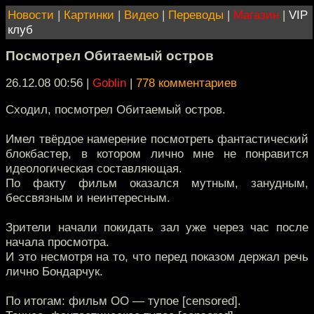
Новости
|
Картинки
|
Видео
|
Переводы
|
Магазин
|
VIP
клуб
Посмотрел Обитаемый остров
26.12.08 00:56
|
Goblin
|
778 комментариев
Сходил, посмотрел Обитаемый остров.
Имел твёрдое намерение посмотреть фантастический
блокбастер, в котором лично мне не понравится
идеологическая составляющая.
По факту фильм оказался мутным, занудным,
бессвязным и неинтересным.
Зрители начали покидать зал уже через час после
начала просмотра.
И это несмотря на то, что перед показом держал речь
лично Бондарчук.
По итогам: фильм ОО — тупое [censored].