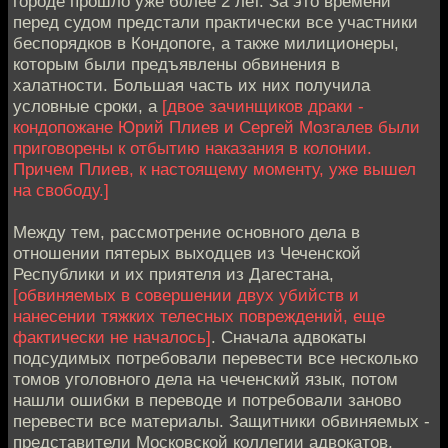
городе прошло уже более 2 лет. За это времени
перед судом предстали практически все участники
беспорядков в Кондопоге, а также милиционеры,
которым были предъявлены обвинения в
халатности. Большая часть их них получила
условные сроки, а
[двое зачинщиков драки -
кондопожане Юрий Плиев и Сергей Мозгалев были
приговорены к отбытию наказания в колонии.
Причем Плиев, к настоящему моменту, уже вышел
на свободу.]
Между тем, рассмотрение основного дела в
отношении пятерых выходцев из Чеченской
Республики и их приятеля из Дагестана,
[обвиняемых в совершении двух убийств и
нанесении тяжких телесных повреждений, еще
фактически не началось]
. Сначала адвокаты
подсудимых потребовали перевести все несколько
томов уголовного дела на чеченский язык, потом
нашли ошибки в переводе и потребовали заново
перевести все материалы. Защитники обвиняемых -
представители Московской коллегии адвокатов,