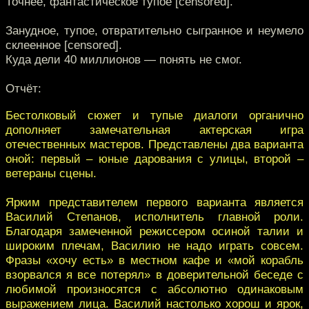
Точнее, фантастическое тупое [censored].
Занудное, тупое, отвратительно сыгранное и неумело
склеенное [censored].
Куда дели 40 миллионов — понять не смог.
Отчёт:
Бестолковый сюжет и тупые диалоги органично
дополняет замечательная актерская игра
отечественных мастеров. Представлены два варианта
оной: первый – юные дарования с улицы, второй –
ветераны сцены.
Ярким представителем первого варианта является
Василий Степанов, исполнитель главной роли.
Благодаря замеченной режиссером осиной талии и
широким плечам, Василию не надо играть совсем.
Фразы «хочу есть» в местном кафе и «мой корабль
взорвался я все потерял» в доверительной беседе с
любимой произносятся с абсолютно одинаковым
выражением лица. Василий настолько хорош и ярок,