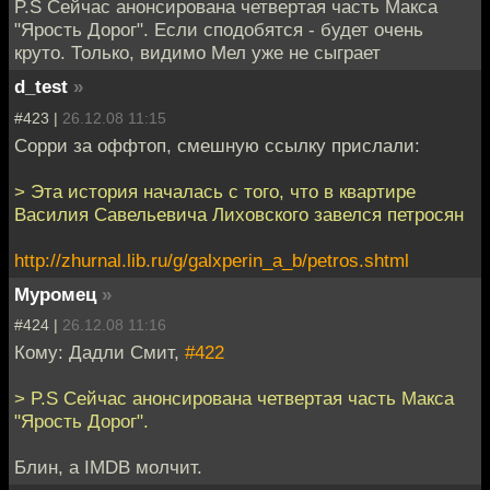
P.S Сейчас анонсирована четвертая часть Макса
"Ярость Дорог". Если сподобятся - будет очень
круто. Только, видимо Мел уже не сыграет
d_test
»
#423 |
26.12.08 11:15
Сорри за оффтоп, смешную ссылку прислали:
> Эта история началась с того, что в квартире
Василия Савельевича Лиховского завелся петросян
http://zhurnal.lib.ru/g/galxperin_a_b/petros.shtml
Муромец
»
#424 |
26.12.08 11:16
Кому: Дадли Смит,
#422
> P.S Сейчас анонсирована четвертая часть Макса
"Ярость Дорог".
Блин, а IMDB молчит.