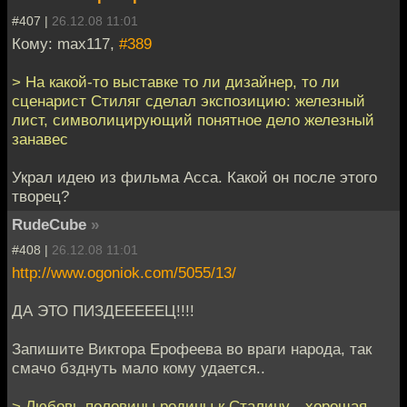
#407 |
26.12.08 11:01
Кому: max117,
#389
> На какой-то выставке то ли дизайнер, то ли
сценарист Стиляг сделал экспозицию: железный
лист, символицирующий понятное дело железный
занавес
Украл идею из фильма Асса. Какой он после этого
творец?
RudeCube
»
#408 |
26.12.08 11:01
http://www.ogoniok.com/5055/13/
ДА ЭТО ПИЗДЕЕЕЕЕЦ!!!!
Запишите Виктора Ерофеева во враги народа, так
смачо бзднуть мало кому удается..
> Любовь половины родины к Сталину—хорошая