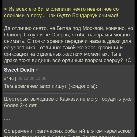
> Из всех его битв слепили нечто невнятное со
слонами в лесу... Как будто Бондарчук снимал!
Да отлично снято, не Битва под Москвой, конечно, но
Оливер Стоун и не Озеров, чтобы панорамы мощно
снимать. С точки зрения передачи накала драки для
её участника - отлично: такой же хаос кровищи и
фиксация на отдельных жестких моментах. Ты в
драке тоже видишь всё орлиным взором сверху? КС
Sweet Death
»
#446 |
26.12.08 11:38
Тем временем аиф пишут (кондопога):
===========================
Шестерых выходцев с Кавказа не могут осудить уже
более 2-х лет
....
Со времени трагических событий в этом карельском