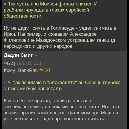
> Так пусть про Моизея фильм снимет. И
реабилитируецца в глазах еврейской
общественности.
Ну не дадут снять в Голливуде - уедет снимать в
Иран. Например, о кровавом Александре
Филипповиче Македонском устроившем геноцид
персидского и других народов.
Дадли Смит
»
#422 |
26.12.08 11:15
Кому: BankRat,
#420
> Я так понимаю в "Апокалипто" он Оочень глубоко
антисемитизм запрятал))
Как он его не прятал, а при разговоре с
американскими гаишниками все выложил. Вот что
значит правильный допрос, фильмом про Моисея
уже не отмытся, надо про холокост снимать