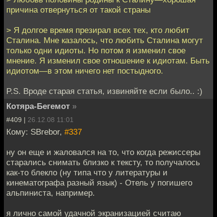
причина отвернуться от такой страны
> Я долгое время презирал всех тех, кто любит
Сталина. Мне казалось, что любить Сталина могут
только одни идиоты. Но потом я изменил свое
мнение. Я изменил свое отношение к идиотам. Быть
идиотом—в этом ничего нет постыдного.
P.S. Вроде старая статья, извиняйте если было.. :)
Котяра-Бегемот
»
#409 |
26.12.08 11:01
Кому: SBrebor,
#337
ну он еще и жаловался на то, что когда режиссеры
старались снимать близко к тексту, то получалось
как-то блекло (ну типа что у литературы и
кинематографа разный язык) - Отель у погишего
альпиниста, например.
я лично самой удачной экранизацией считаю