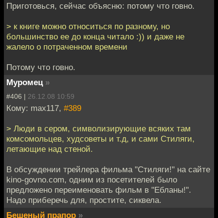
Приготовься, сейчас объясню: потому что говно.
> к книге можно относиться по разному, но
большинство ее до конца читало :)) и даже не
жалело о потраченном времени
Потому что говно.
Муромец
»
#406 |
26.12.08 10:59
Кому: max117,
#389
> Люди в сером, символизирующие всяких там
комсомольцев, худсоветы и т.д, и сами Стиляги,
летающие над стеной.
В обсуждении трейлера фильма "Стиляги!" на сайте
kino-govno.com, одним из посетителей было
предложено переименовать фильм в "Ебланы!".
Надо приберечь для, простите, сиквела.
Бешеный прапор
»