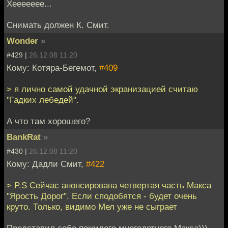
Хеееееее...
Снимать должен К. Смит.
Wonder
»
#429 |
26.12.08 11:20
Кому: Котяра-Бегемот,
#409
> я лично самой удачной экранизацией считаю
"Гадких лебедей".
А что там хорошего?
BankRat
»
#430 |
26.12.08 11:20
Кому: Дадли Смит,
#422
> P.S Сейчас анонсирована четвертая часть Макса
"Ярость Дорог". Если сподобятся - будет очень
круто. Только, видимо Мел уже не сыграет
Представил себе пожилого многодетного Макса)))