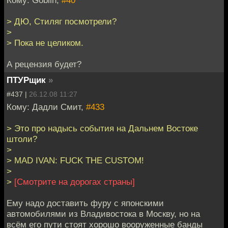
Кому: Goblin,
#40
> ДЮ, Стиляг посмотрели?
>
> Пока не целиком.
А рецензия будет?
ПТУРщик
»
#437 |
26.12.08 11:27
Кому: Дадли Смит,
#433
> Это про надысь события на Дальнем Востоке
штоли?
>
> MAD IVAN: FUCK THE CUSTOM!
>
>
[Смотрите на дорогах страны]
Ему надо доставить фуру с японскими
автомобилями из Владивостока в Москву, но на
всём его пути стоят хорошо вооруженные банды