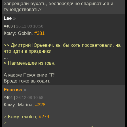
Запрещали бухать, беспорядочно спариваться и
тунеядствовать?
Lee
»
#403 |
26.12.08 10:58
Кому: Goblin,
#381
>> Дмитрий Юрьевич, вы бы хоть посоветовали, на
что идти в праздники
...
> Наименьшее из говн.
А как же Поколение П?
Вроде тоже выходит.
Ecoross
»
#404 |
26.12.08 10:58
Кому: Marina,
#328
> Кому: exolon,
#279
>