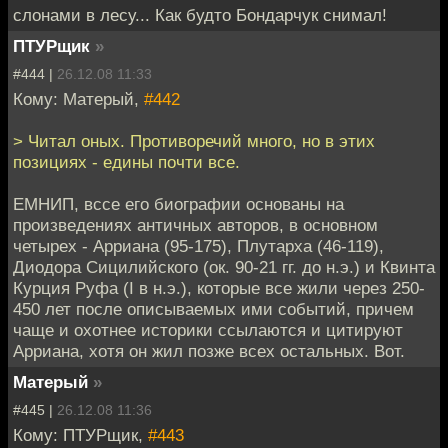
слонами в лесу... Как будто Бондарчук снимал!
ПТУРщик
»
#444 |
26.12.08 11:33
Кому: Матерый,
#442
> Читал оных. Противоречий много, но в этих
позициях - едины почти все.
ЕМНИП, вссе его биографии основаны на
произведениях античных авторов, в основном
четырех - Арриана (95-175), Плутарха (46-119),
Диодора Сицилийского (ок. 90-21 гг. до н.э.) и Квинта
Курция Руфа (I в н.э.), которые все жили через 250-
450 лет после описываемых ими событий, причем
чаще и охотнее историки ссылаются и цитируют
Арриана, хотя он жил позже всех остальных. Вот.
Матерый
»
#445 |
26.12.08 11:36
Кому: ПТУРщик,
#443