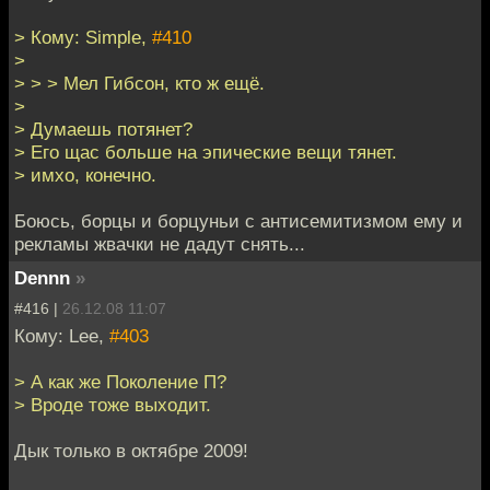
> Кому: Simple,
#410
>
> > > Мел Гибсон, кто ж ещё.
>
> Думаешь потянет?
> Его щас больше на эпические вещи тянет.
> имхо, конечно.
Боюсь, борцы и борцуньи с антисемитизмом ему и
рекламы жвачки не дадут снять...
Dennn
»
#416 |
26.12.08 11:07
Кому: Lee,
#403
> А как же Поколение П?
> Вроде тоже выходит.
Дык только в октябре 2009!