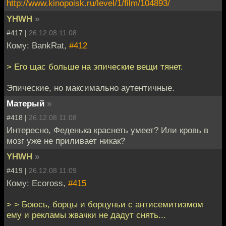
http://www.kinopoisk.ru/level/1/film/104893/
YHWH
»
#417 |
26.12.08 11:08
Кому: BankRat,
#412
> Его щас больше на эпические вещи тянет.
Эпические, но максимально аутентичные.
Матерый
»
#418 |
26.12.08 11:08
Интересно, Феденька краснеть умеет? Или кровь в
мозг уже не приливает никак?
YHWH
»
#419 |
26.12.08 11:09
Кому: Ecoross,
#415
> > Боюсь, борцы и борцуньи с антисемитизмом
ему и рекламы жвачки не дадут снять...