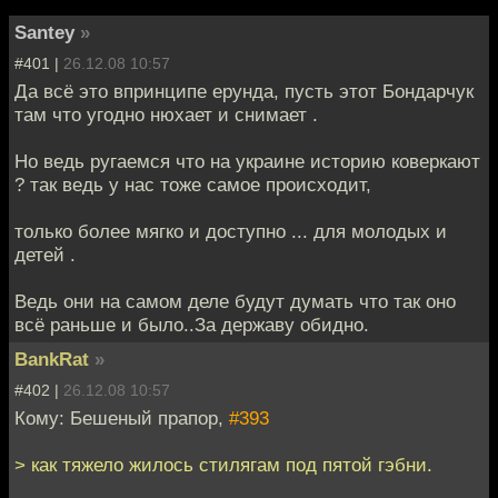
Santey
»
#401 |
26.12.08 10:57
Да всё это впринципе ерунда, пусть этот Бондарчук
там что угодно нюхает и снимает .
Но ведь ругаемся что на украине историю коверкают
? так ведь у нас тоже самое происходит,
только более мягко и доступно ... для молодых и
детей .
Ведь они на самом деле будут думать что так оно
всё раньше и было..За державу обидно.
BankRat
»
#402 |
26.12.08 10:57
Кому: Бешеный прапор,
#393
> как тяжело жилось стилягам под пятой гэбни.