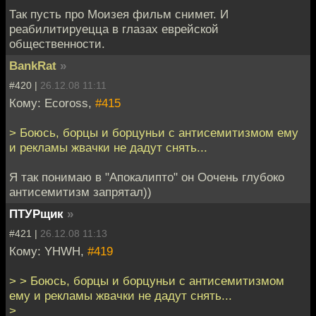
Так пусть про Моизея фильм снимет. И
реабилитируецца в глазах еврейской
общественности.
BankRat
»
#420 |
26.12.08 11:11
Кому: Ecoross,
#415
> Боюсь, борцы и борцуньи с антисемитизмом ему
и рекламы жвачки не дадут снять...
Я так понимаю в "Апокалипто" он Оочень глубоко
антисемитизм запрятал))
ПТУРщик
»
#421 |
26.12.08 11:13
Кому: YHWH,
#419
> > Боюсь, борцы и борцуньи с антисемитизмом
ему и рекламы жвачки не дадут снять...
>