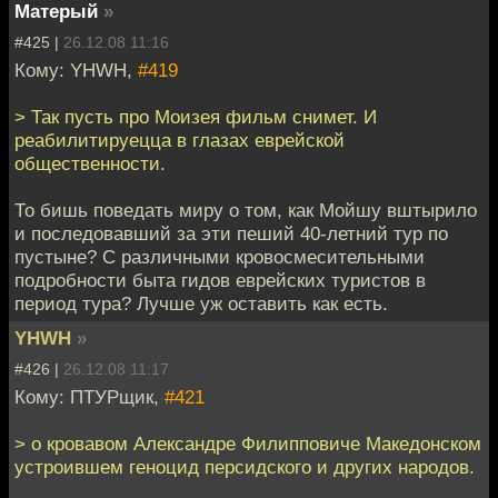
Матерый
»
#425 |
26.12.08 11:16
Кому: YHWH,
#419
> Так пусть про Моизея фильм снимет. И
реабилитируецца в глазах еврейской
общественности.
То бишь поведать миру о том, как Мойшу вштырило
и последовавший за эти пеший 40-летний тур по
пустыне? С различными кровосмесительными
подробности быта гидов еврейских туристов в
период тура? Лучше уж оставить как есть.
YHWH
»
#426 |
26.12.08 11:17
Кому: ПТУРщик,
#421
> о кровавом Александре Филипповиче Македонском
устроившем геноцид персидского и других народов.