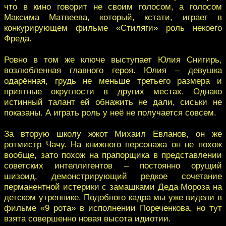
что в кино говорит не своим голосом, а голосом
Максима Матвеева, который, кстати, играет в
конкурирующем фильме «Стиляги» роль некоего
Фреда.
Ровно в том же ключе выступает Юлия Снигирь,
возлюбленная главного героя. Юлия – девушка
одарённая, грудь не меньше третьего размера и
приятные округлости в других местах. Однако
истинный талант ей обнажить не дали, сиськи не
показаны. А играть роль у неё не получается совсем.
За вторую школу жжот Михаил Евланов, он же
ротмистр Чачу. На книжного персонажа он не похож
вообще, зато похож на прапорщика в представлении
советских интеллигентов – постоянно орущий
шизоид, демонстрирующий редкое сочетание
перманентной истерики с замашками Деда Мороза на
детском утреннике. Подобного кадра мы уже видели в
фильме «9 рота» в исполнении Пореченкова, но тут
взята совершенно новая высота идиотии.