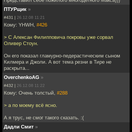
ПТУРщик
»
#431 |
26.12.08 11:21
Кому: YHWH,
#426
> С Алексан Филипповича покровы уже сорвал
Оливер Стоун.
Он его показал гламурно-педерастическим сыном
Килмера и Джоли. А вот тема резни в Тире не
раскрыта...
OverchenkoAG
»
#432 |
26.12.08 11:22
Кому: Очень толстый,
#288
> а по моему всё ясно.
А я трус, не смог такого сказать. :(
Дадли Смит
»