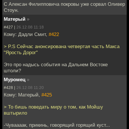
С Алексан Филипповича покровы уже сорвал Оливер
Стоун.
Матерый
»
#427 |
26.12.08 11:18
Кому: Дадли Смит,
#422
> P.S Сейчас анонсирована четвертая часть Макса
"Ярость Дорог"
Это про надысь события на Дальнем Востоке
штоли?
Муромец
»
#428 |
26.12.08 11:20
Кому: Матерый,
#425
> То бишь поведать миру о том, как Мойшу
вштырило
-Чуваааак, прикинь, говорящий горящий куст...