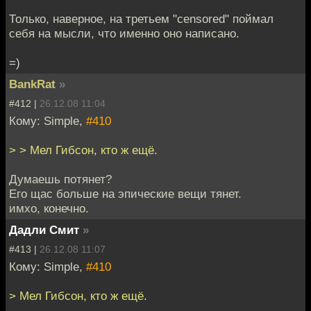
Только, наверное, на третьем "censored" поймал
себя на мысли, что именно оно написано.
=)
BankRat
»
#412 |
26.12.08 11:04
Кому: Simple,
#410
> > Мел Гибсон, кто ж ещё.
Думаешь потянет?
Его щас больше на эпические вещи тянет.
имхо, конечно.
Дадли Смит
»
#413 |
26.12.08 11:07
Кому: Simple,
#410
> Мел Гибсон, кто ж ещё.