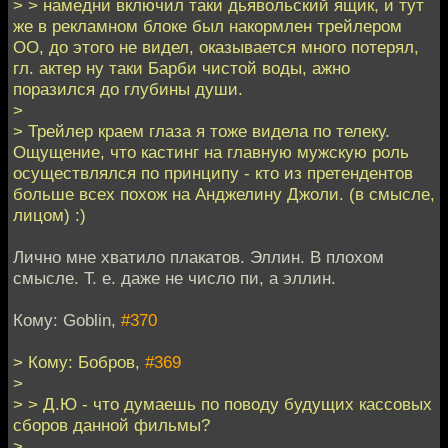
> > намедни включил таки дьявольский ящик, и тут
же в рекламном блоке был накормлен трейлером
ОО, до этого не видел, оказывается много потерял,
гл. актер ну таки Барби чистой воды, ажно
поразился до глубины души.
>
> Трейлер краем глаза я тоже видела по телеку.
Ощущение, что кастинг на главную мужскую роль
осуществлялся по принципу - кто из претендентов
больше всех похож на Анджелину Джоли. (в смысле,
лицом) :)
Лично мне хватило плакатов. Эллин. В плохом
смысле. Т. е. даже не число пи, а эллин.
Кому: Goblin,
#370
> Кому: Бобров,
#369
>
> > Д.Ю - что думаешь по поводу будущих кассовых
сборов данной фильмы?
>