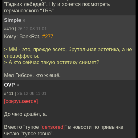
"Гадких лебедей". Ну и хочется посмотреть
германовского "ТББ"
Simple
»
#410 |
26.12.08 11:01
Кому: BankRat,
#277
> ММ - это, прежде всего, брутальная эстетика, а не
спецэффекты.
> А кто сейчас такую эстетику снимет?
Мел Гибсон, кто ж ещё.
OVP
»
#411 |
26.12.08 11:01
[сокрушается]
До чего дошёл, а.
Вместо "тупое
[censored]
" в новости по привычке
читаю "тупое говно".