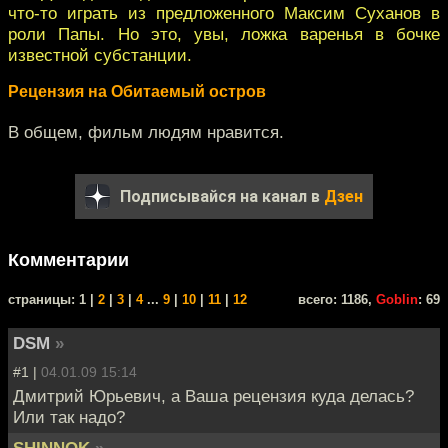
что-то играть из предложенного Максим Суханов в
роли Папы. Но это, увы, ложка варенья в бочке
известной субстанции.
Рецензия на Обитаемый остров
В общем, фильм людям нравится.
Подписывайся на канал в
Дзен
Комментарии
cтраницы: 1 |
2
|
3
|
4
...
9
|
10
|
11
|
12
всего: 1186,
Goblin
: 69
DSM
»
#1 |
04.01.09 15:14
Дмитрий Юрьевич, а Ваша рецензия куда делась?
Или так надо?