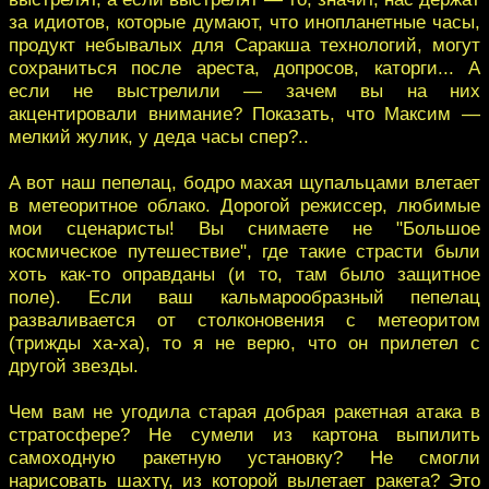
за идиотов, которые думают, что инопланетные часы,
продукт небывалых для Саракша технологий, могут
сохраниться после ареста, допросов, каторги... А
если не выстрелили — зачем вы на них
акцентировали внимание? Показать, что Максим —
мелкий жулик, у деда часы спер?..
А вот наш пепелац, бодро махая щупальцами влетает
в метеоритное облако. Дорогой режиссер, любимые
мои сценаристы! Вы снимаете не "Большое
космическое путешествие", где такие страсти были
хоть как-то оправданы (и то, там было защитное
поле). Если ваш кальмарообразный пепелац
разваливается от столконовения с метеоритом
(трижды ха-ха), то я не верю, что он прилетел с
другой звезды.
Чем вам не угодила старая добрая ракетная атака в
стратосфере? Не сумели из картона выпилить
самоходную ракетную установку? Не смогли
нарисовать шахту, из которой вылетает ракета? Это