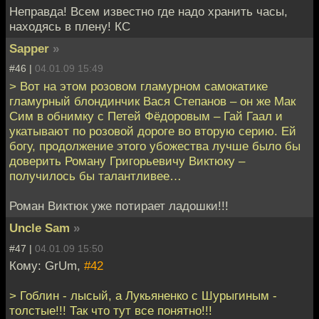
Неправда! Всем известно где надо хранить часы,
находясь в плену! КС
Sapper
»
#46 |
04.01.09 15:49
> Вот на этом розовом гламурном самокатике
гламурный блондинчик Вася Степанов – он же Мак
Сим в обнимку с Петей Фёдоровым – Гай Гаал и
укатывают по розовой дороге во вторую серию. Ей
богу, продолжение этого убожества лучше было бы
доверить Роману Григорьевичу Виктюку –
получилось бы талантливее…
Роман Виктюк уже потирает ладошки!!!
Uncle Sam
»
#47 |
04.01.09 15:50
Кому: GrUm,
#42
> Гоблин - лысый, а Лукьяненко с Шурыгиным -
толстые!!! Так что тут все понятно!!!