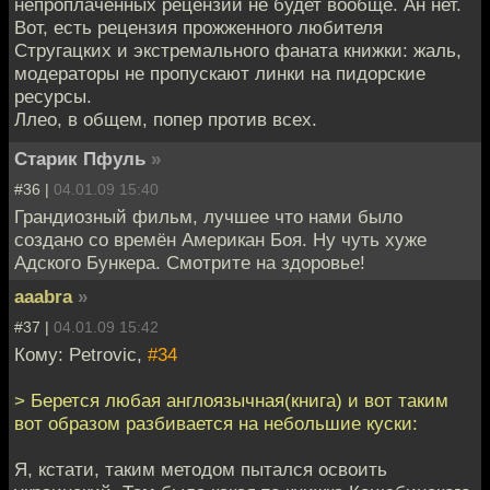
непроплаченных рецензий не будет вообще. Ан нет.
Вот, есть рецензия прожженного любителя
Стругацких и экстремального фаната книжки: жаль,
модераторы не пропускают линки на пидорские
ресурсы.
Ллео, в общем, попер против всех.
Старик Пфуль
»
#36 |
04.01.09 15:40
Грандиозный фильм, лучшее что нами было
создано со времён Американ Боя. Ну чуть хуже
Адского Бункера. Смотрите на здоровье!
aaabra
»
#37 |
04.01.09 15:42
Кому: Petrovic,
#34
> Берется любая англоязычная(книга) и вот таким
вот образом разбивается на небольшие куски:
Я, кстати, таким методом пытался освоить