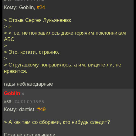
Кому: Goblin,
#24
> Отзыв Сергея Лукьяненко:
> >
> > т.е. не понравилось даже горячим поклонникам
АБС
>
> Это, кстати, странно.
>
> Стругацкому понравилось, а им, видите ли, не
нравится.
гады неблагодарные
Goblin
»
#56 |
04.01.09 15:55
Кому: dantist,
#49
> А как там со сборами, кто нибудь следит?
Пока не докладывали.