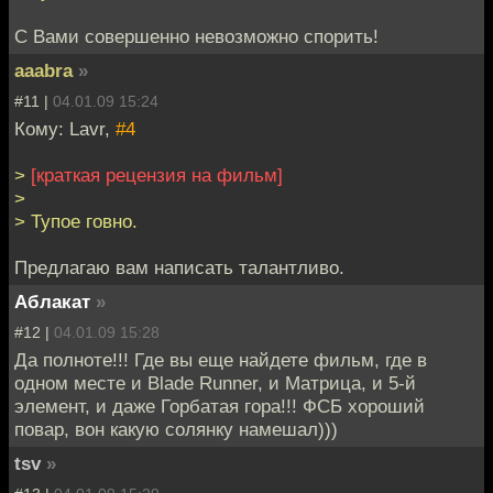
С Вами совершенно невозможно спорить!
aaabra
»
#11 |
04.01.09 15:24
Кому: Lavr,
#4
>
[краткая рецензия на фильм]
>
> Тупое говно.
Предлагаю вам написать талантливо.
Аблакат
»
#12 |
04.01.09 15:28
Да полноте!!! Где вы еще найдете фильм, где в
одном месте и Blade Runner, и Матрица, и 5-й
элемент, и даже Горбатая гора!!! ФСБ хороший
повар, вон какую солянку намешал)))
tsv
»