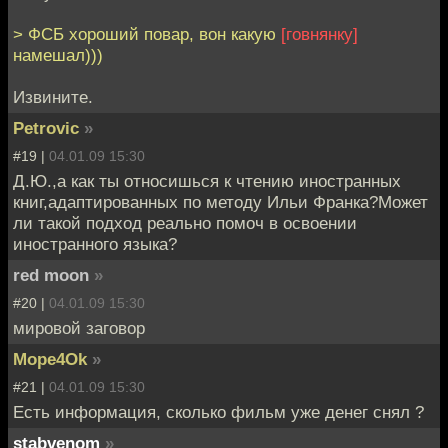
> ФСБ хороший повар, вон какую
[говнянку]
намешал)))
Извините.
Petrovic
»
#19 |
04.01.09 15:30
Д.Ю.,а как ты относишься к чтению иностранных
книг,адаптированных по методу Ильи Франка?Может
ли такой подход реально помоч в освоении
иностранного языка?
red moon
»
#20 |
04.01.09 15:30
мировой заговор
Mope4Ok
»
#21 |
04.01.09 15:30
Есть информация, сколько фильм уже денег снял ?
stabvenom
»