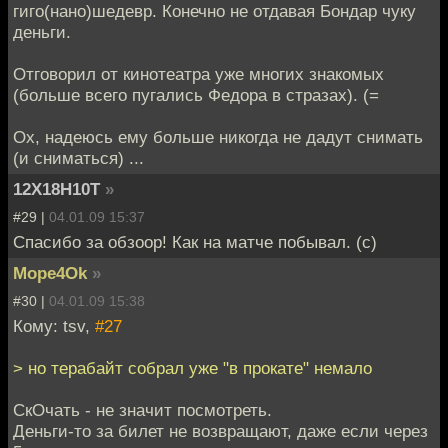
гиго(нано)шедевр. Конечно не отдавая Бондар чуку
деньги.
Отговорил от кинотеатра уже многих знакомых
(больше всего пугались Федора в стразах). (=
Ох, надеюсь ему больше никогда не дадут снимать
(и сниматься) ...
12Х18Н10Т
»
#29 |
04.01.09 15:37
Спасибо за обзоор! Как на матче побывал. (с)
Mope4Ok
»
#30 |
04.01.09 15:38
Кому: tsv,
#27
> но терабайт собрал уже "в прокате" немало
СкОчать - не значит посмотреть.
Деньги-то за билет не возвращают, даже если через