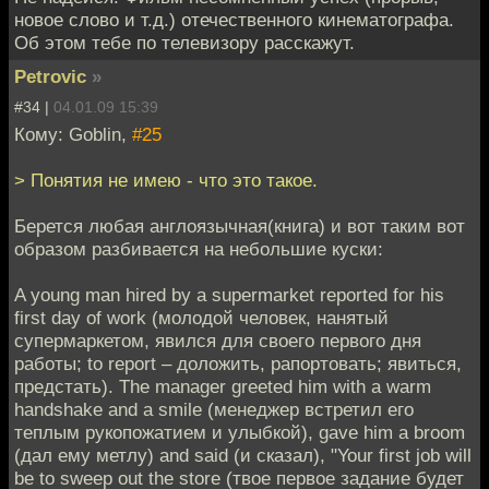
новое слово и т.д.) отечественного кинематографа.
Об этом тебе по телевизору расскажут.
Petrovic
»
#34 |
04.01.09 15:39
Кому: Goblin,
#25
> Понятия не имею - что это такое.
Берется любая англоязычная(книга) и вот таким вот
образом разбивается на небольшие куски:
A young man hired by a supermarket reported for his
first day of work (молодой человек, нанятый
супермаркетом, явился для своего первого дня
работы; to report – доложить, рапортовать; явиться,
предстать). The manager greeted him with a warm
handshake and a smile (менеджер встретил его
теплым рукопожатием и улыбкой), gave him a broom
(дал ему метлу) and said (и сказал), "Your first job will
be to sweep out the store (твое первое задание будет