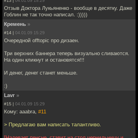
#13 |
04.01.09 15:29
Отзыв Доктора Лукьяненко - вообще в десятку. Даже
Гоблин не так точно написал. :)))))
Кремень
»
#14 |
04.01.09 15:29
Очередной offtopic про дизаен.
Три верхних баннера теперь визуально сливаются.
На один кликнут и остановятся!!!
И денег, денег станет меньше.
:)
Lavr
»
#15 |
04.01.09 15:29
Кому: aaabra,
#11
> Предлагаю вам написать талантливо.
[Надевает пенсне, ставит на стол чернильницу и