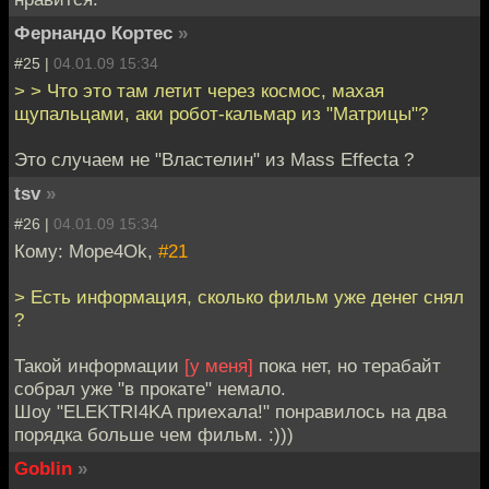
Фернандо Кортес
»
#25 |
04.01.09 15:34
> > Что это там летит через космос, махая
щупальцами, аки робот-кальмар из "Матрицы"?
Это случаем не "Властелин" из Mass Effectа ?
tsv
»
#26 |
04.01.09 15:34
Кому: Mope4Ok,
#21
> Есть информация, сколько фильм уже денег снял
?
Такой информации
[у меня]
пока нет, но терабайт
собрал уже "в прокате" немало.
Шоу "ELEKTRI4KA приехала!" понравилось на два
порядка больше чем фильм. :)))
Goblin
»