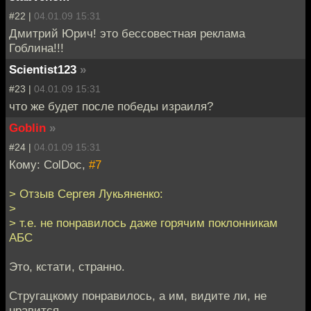
#22 |
04.01.09 15:31
Дмитрий Юрич! это бессовестная реклама
Гоблина!!!
Scientist123
»
#23 |
04.01.09 15:31
что же будет после победы израиля?
Goblin
»
#24 |
04.01.09 15:31
Кому: ColDoc,
#7
> Отзыв Сергея Лукьяненко:
>
> т.е. не понравилось даже горячим поклонникам
АБС
Это, кстати, странно.
Стругацкому понравилось, а им, видите ли, не
нравится.