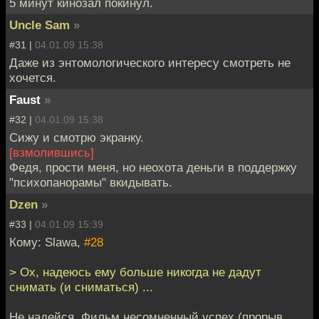
5 минут кинозал покинул.
Uncle Sam
»
#31 |
04.01.09 15:38
Даже из энтомологического интересу смотреть не
хочется.
Faust
»
#32 |
04.01.09 15:38
Сижу и смотрю экранку.
[взмолившись]
Федя, прости меня, но неохота деньги в поддержку
"психопанорамы" вкидывать.
Dzen
»
#33 |
04.01.09 15:39
Кому: Slawa,
#28
> Ох, надеюсь ему больше никогда не дадут
снимать (и сниматься) ...
Не надейся. Фильм несомненный успех (прорыв,