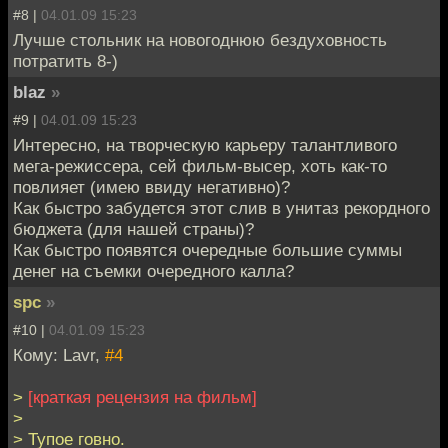
#8 |
04.01.09 15:23
Лучше стольник на новогоднюю бездуховность
потратить 8-)
blaz
»
#9 |
04.01.09 15:23
Интересно, на творческую карьеру талантливого
мега-режиссера, сей фильм-высер, хоть как-то
повлияет (имею ввиду негативно)?
Как быстро забудется этот слив в унитаз рекордного
бюджета (для нашей страны)?
Как быстро появятся очередные большие суммы
денег на съемки очередного калла?
spc
»
#10 |
04.01.09 15:23
Кому: Lavr,
#4
>
[краткая рецензия на фильм]
>
> Тупое говно.