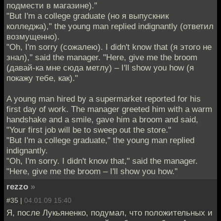
подмести в магазине)."
"But I'm a college graduate (но я выпускник
колледжа)," the young man replied indignantly (ответил
возмущенно).
"Oh, I'm sorry (сожалею). I didn't know that (я этого не
знал)," said the manager. "Here, give me the broom
(давай-ка мне сюда метлу) – I'll show you how (я
покажу тебе, как)."
A young man hired by a supermarket reported for his
first day of work. The manager greeted him with a warm
handshake and a smile, gave him a broom and said,
"Your first job will be to sweep out the store."
"But I'm a college graduate," the young man replied
indignantly.
"Oh, I'm sorry. I didn't know that," said the manager.
"Here, give me the broom – I'll show you how."
rezzo
»
#35 |
04.01.09 15:40
Я, после Лукьяненко, подумал, что положительных и