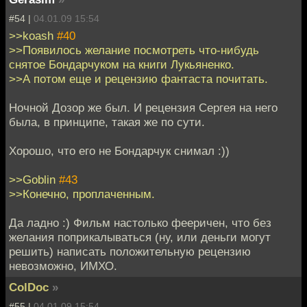
#54 |
04.01.09 15:54
>>koash
#40
>>Появилось желание посмотреть что-нибудь
снятое Бондарчуком на книги Лукьяненко.
>>А потом еще и рецензию фантаста почитать.
Ночной Дозор же был. И рецензия Сергея на него
была, в принципе, такая же по сути.
Хорошо, что его не Бондарчук снимал :))
>>Goblin
#43
>>Конечно, проплаченным.
Да ладно :) Фильм настолько фееричен, что без
желания поприкалываться (ну, или деньги могут
решить) написать положительную рецензию
невозможно, ИМХО.
ColDoc
»
#55 |
04.01.09 15:54