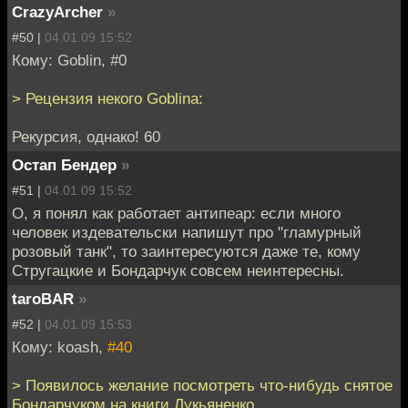
CrazyArcher
»
#50 |
04.01.09 15:52
Кому: Goblin, #0
> Рецензия некого Goblina:
Рекурсия, однако! 60
Остап Бендер
»
#51 |
04.01.09 15:52
О, я понял как работает антипеар: если много
человек издевательски напишут про "гламурный
розовый танк", то заинтересуются даже те, кому
Стругацкие и Бондарчук совсем неинтересны.
taroBAR
»
#52 |
04.01.09 15:53
Кому: koash,
#40
> Появилось желание посмотреть что-нибудь снятое
Бондарчуком на книги Лукьяненко.