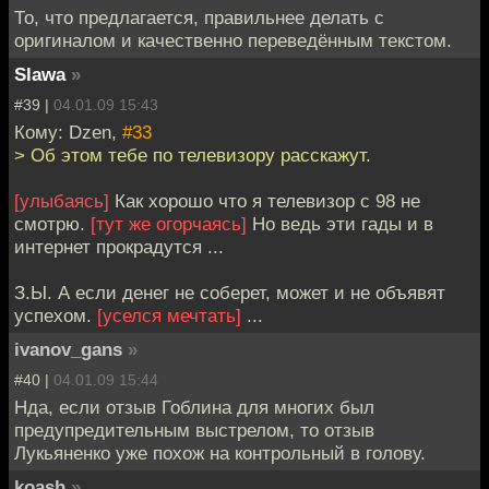
То, что предлагается, правильнее делать с
оригиналом и качественно переведённым текстом.
Slawa
»
#39 |
04.01.09 15:43
Кому: Dzen,
#33
> Об этом тебе по телевизору расскажут.
[улыбаясь]
Как хорошо что я телевизор с 98 не
смотрю.
[тут же огорчаясь]
Но ведь эти гады и в
интернет прокрадутся ...
З.Ы. А если денег не соберет, может и не объявят
успехом.
[уселся мечтать]
...
ivanov_gans
»
#40 |
04.01.09 15:44
Нда, если отзыв Гоблина для многих был
предупредительным выстрелом, то отзыв
Лукьяненко уже похож на контрольный в голову.
koash
»