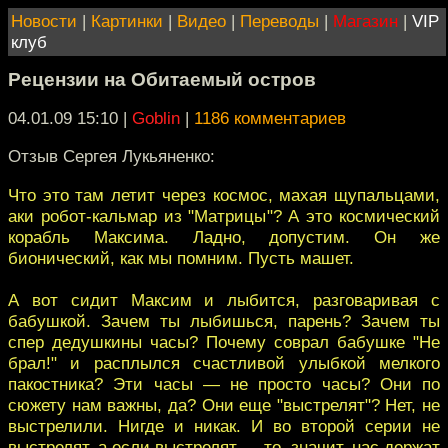
Новости
|
Картинки
|
Видео
|
Переводы
|
Магазин
|
VIP
клуб
Рецензии на Обитаемый остров
04.01.09 15:10
|
Goblin
|
1186 комментариев
Отзыв Сергея Лукьяненко:
Что это там летит через космос, махая щупальцами,
аки робот-кальмар из "Матрицы"? А это космический
корабль Максима. Ладно, допустим. Он же
бионический, как мы помним. Пусть машет.
А вот сидит Максим и лыбится, разговаривая с
бабушкой. Зачем ты лыбишься, парень? Зачем ты
спер дедушкины часы? Почему соврал бабушке "Не
брал!" и расплылся счастливой улыбкой мелкого
пакостника? Эти часы — не просто часы? Они по
сюжету нам важны, да? Они еще "выстрелят"? Нет, не
выстрелили. Нигде и никак. И во второй серии не
выстрелят, а если выстрелят — то, значит, нас держат