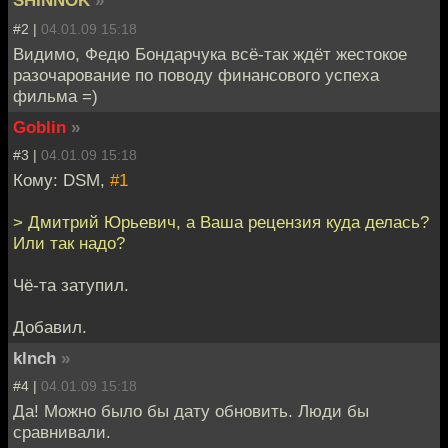
SHINNOK
»
#2 |
04.01.09 15:18
Видимо, Федю Бондарчука всё-так ждёт жестокое
разочарование по поводу финансового успеха
фильма =)
Goblin
»
#3 |
04.01.09 15:18
Кому: DSM,
#1
> Дмитрий Юрьевич, а Ваша рецензия куда делась?
Или так надо?
Чё-та затупил.
Добавил.
klnch
»
#4 |
04.01.09 15:18
Да! Можно было бы дату обновить. Люди бы
сравнивали.