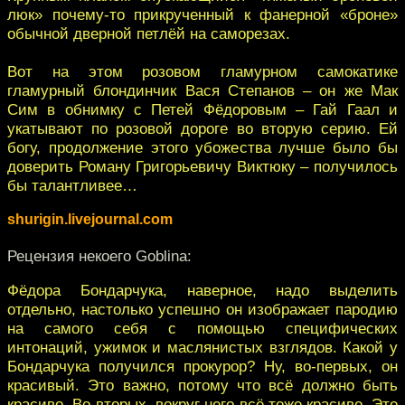
люк» почему-то прикрученный к фанерной «броне»
обычной дверной петлёй на саморезах.
Вот на этом розовом гламурном самокатике
гламурный блондинчик Вася Степанов – он же Мак
Сим в обнимку с Петей Фёдоровым – Гай Гаал и
укатывают по розовой дороге во вторую серию. Ей
богу, продолжение этого убожества лучше было бы
доверить Роману Григорьевичу Виктюку – получилось
бы талантливее…
shurigin.livejournal.com
Рецензия некоего Goblina:
Фёдора Бондарчука, наверное, надо выделить
отдельно, настолько успешно он изображает пародию
на самого себя с помощью специфических
интонаций, ужимок и маслянистых взглядов. Какой у
Бондарчука получился прокурор? Ну, во-первых, он
красивый. Это важно, потому что всё должно быть
красиво. Во-вторых, вокруг него всё тоже красиво. Это