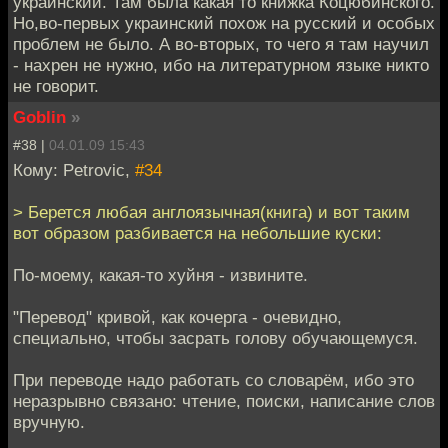
украинский. Там была какая то книжка Коцюбинского.
Но,во-первых украинский похож на русский и особых
проблем не было. А во-вторых, то чего я там научил
- нахрен не нужно, ибо на литературном языке никто
не говорит.
Goblin
»
#38 |
04.01.09 15:43
Кому: Petrovic,
#34
> Берется любая англоязычная(книга) и вот таким
вот образом разбивается на небольшие куски:
По-моему, какая-то хуйня - извините.
"Перевод" кривой, как кочерга - очевидно,
специально, чтобы засрать голову обучающемуся.
При переводе надо работать со словарём, ибо это
неразрывно связано: чтение, поиски, написание слов
вручную.