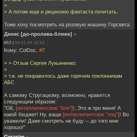
>
> А потом еще и рецензию фантаста почитать.
Тоже хочу посмотреть на розовую машину Горсвета.
Денис [до-пролива-ближе]
»
#53 |
04.01.09 15:54
Кому: ColDoc,
#7
> > Отзыв Сергея Лукьяненко:
>
> т.е. не понравилось даже горячим поклонникам
АБС
А самому Стругацкому, возможно, нравится
следующим образом:
"Ой,
[интеллигентское "бля"]
!, Это ж про меня! А
какой бюджет! Ну, ваще
[интеллигентское "ппц"]
! Во
уважили! Даже смотреть не буду -- до того мне
хорошо!"
Gerasim
»