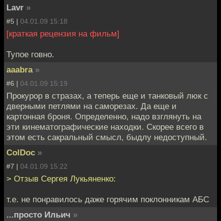
Lavr
»
#5 |
04.01.09 15:18
[краткая рецензия на фильм]
Тупое говно.
aaabra
»
#6 |
04.01.09 15:19
Прокурор в стразах, а теперь еще и танковый люк с
дверными петлями на саморезах. Да еще и
картонная броня. Определенно, надо взглянуть на
эти кинематографические находки. Скорее всего в
этом есть сакральный смысл, быдлу недоступный.
ColDoc
»
#7 |
04.01.09 15:22
> Отзыв Сергея Лукьяненко:
т.е. не понравилось даже горячим поклонникам АБС
...просто Ильич
»