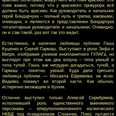
тоже важно, потому что у красивого прокурора всё
должно быть красиво. Как руководитель и начальник
герой Бондарчука – полный нуль и тряпка, каковыми,
очевидно, и являются в представлении Бондарчука
тоталитарные руководители и начальники. Очевидно,
он и сам такой, раз вот так это видит.
Естественно, в наличии любимцы публики Гоша
Куценко и Сергей Гармаш. Выступают в роли Зефа и
Вепря, изображая узников инопланетного ГУЛАГа, но
выглядят при этом как два клоуна – типа умный и
типа тупой. Гоша, как нетрудно догадаться, тупой, а
Гармаш – понятно, умный. Куда дели третьего
любимца публики — Михаила Ефремова, не ясно.
Видимо, покажут во второй части. Как обычно,
истерично визжащим и бухим.
Отлично выступил только Алексей Серебряков,
исполнивший роль единственного вменяемого
персонажа – оперуполномоченного космического
НКВД под псевдонимом Странник. Плюс пытается