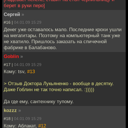
берет в руки перо]
Cергей
»
#16 |
04.01.09 15:29
Денег уже оставалось мало. Последние крохи ушли
на мегагитары. Поэтому на компьютерный танк уже
не хватило. Пришлось заказать на спичечной
фабрике в Балабаново.
Goblin
»
#17 |
04.01.09 15:29
Кому: tsv,
#13
> Отзыв Доктора Лукьяненко - вообще в десятку.
Даже Гоблин не так точно написал. :)))))
Да где ему, сантехнику тупому.
kozzz
»
#18 |
04.01.09 15:29
Кому: Аблакат,
#12