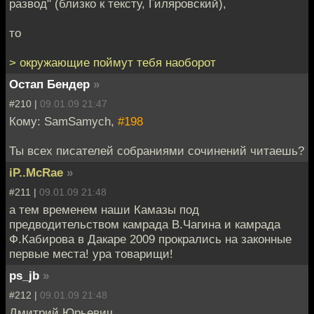
развод" (близко к тексту, Гиляровский),
то
> окружающие поймут тебя наоборот
Остап Бендер
»
#210 |
09.01.09 21:47
Кому: SamSamych,
#198
Ты всех писателей собраниями сочинений читаешь?
iP..McRae
»
#211 |
09.01.09 21:48
а тем временем наши Камазы под
предводительством камрада В.Чагина и камрада
Ф.Кабирова в Дакаре 2009 прокрались на законные
первые места! ура товарищи!
ps_jb
»
#212 |
09.01.09 21:48
Дмитрий Юрьевич,