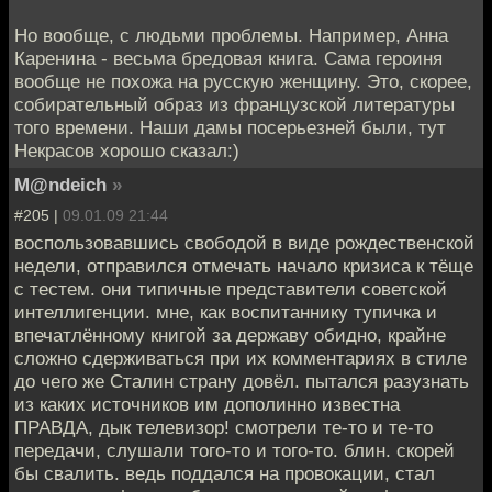
Но вообще, с людьми проблемы. Например, Анна
Каренина - весьма бредовая книга. Сама героиня
вообще не похожа на русскую женщину. Это, скорее,
собирательный образ из французской литературы
того времени. Наши дамы посерьезней были, тут
Некрасов хорошо сказал:)
M@ndeich
»
#205 |
09.01.09 21:44
воспользовавшись свободой в виде рождественской
недели, отправился отмечать начало кризиса к тёще
с тестем. они типичные представители советской
интеллигенции. мне, как воспитаннику тупичка и
впечатлённому книгой за державу обидно, крайне
сложно сдерживаться при их комментариях в стиле
до чего же Сталин страну довёл. пытался разузнать
из каких источников им дополинно известна
ПРАВДА, дык телевизор! смотрели те-то и те-то
передачи, слушали того-то и того-то. блин. скорей
бы свалить. ведь поддался на провокации, стал