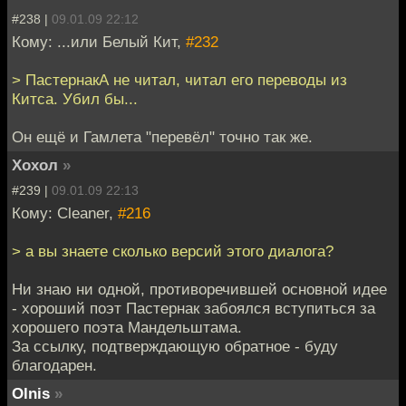
#238 |
09.01.09 22:12
Кому: ...или Белый Кит,
#232
> ПастернакА не читал, читал его переводы из
Китса. Убил бы...
Он ещё и Гамлета "перевёл" точно так же.
Хохол
»
#239 |
09.01.09 22:13
Кому: Cleaner,
#216
> а вы знаете сколько версий этого диалога?
Ни знаю ни одной, противоречившей основной идее
- хороший поэт Пастернак забоялся вступиться за
хорошего поэта Мандельштама.
За ссылку, подтверждающую обратное - буду
благодарен.
Olnis
»