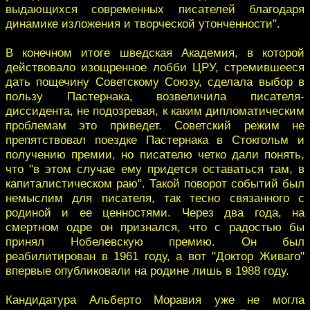
выдающихся современных писателей благодаря
динамике изложения и творческой утонченности".
В конечном итоге шведская Академия, в которой
действовало изощренное лобби ЦРУ, стремившееся
дать пощечину Советскому Союзу, сделала выбор в
пользу Пастернака, возвеличила писателя-
диссидента, не подозревая, к каким дипломатическим
проблемам это приведет. Советский режим не
препятствовал поездке Пастернака в Стокгольм и
получению премии, но писателю четко дали понять,
что "в этом случае ему придется оставаться там, в
капиталистическом раю". Такой поворот событий был
немыслим для писателя, так тесно связанного с
родиной и ее ценностями. Через два года, на
смертном одре он признался, что с радостью бы
принял Нобелевскую премию. Он был
реабилитирован в 1961 году, а вот "Доктор Живаго"
впервые опубликовали на родине лишь в 1988 году.
Кандидатура Альберто Моравия уже не могла