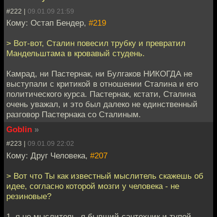
#222 |
09.01.09 21:59
Кому: Остап Бендер,
#219
> Вот-вот, Сталин повесил трубку и превратил
Мандельштама в кровавый студень.
Камрад, ни Пастернак, ни Булгаков НИКОГДА не
выступали с критикой в отношении Сталина и его
политического курса. Пастернак, кстати, Сталина
очень уважал, и это был далеко не единственный
разговор Пастернака со Сталиным.
Goblin
»
#223 |
09.01.09 22:02
Кому: Друг Человека,
#207
> Вот что Ты как известный мыслитель скажешь об
идее, согласно которой мозги у человека - не
резиновые?
1. я не мыслитель, я бывший сантехник и тупой