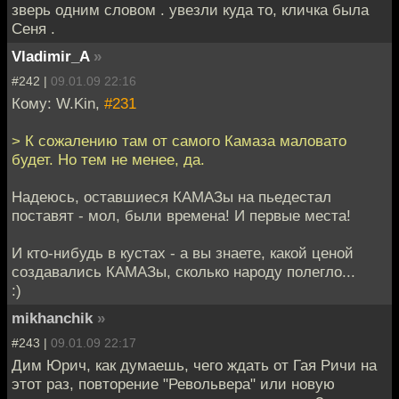
зверь одним словом . увезли куда то, кличка была
Сеня .
Vladimir_A
»
#242 |
09.01.09 22:16
Кому: W.Kin,
#231
> К сожалению там от самого Камаза маловато
будет. Но тем не менее, да.
Надеюсь, оставшиеся КАМАЗы на пьедестал
поставят - мол, были времена! И первые места!
И кто-нибудь в кустах - а вы знаете, какой ценой
создавались КАМАЗы, сколько народу полегло...
:)
mikhanchik
»
#243 |
09.01.09 22:17
Дим Юрич, как думаешь, чего ждать от Гая Ричи на
этот раз, повторение "Револьвера" или новую