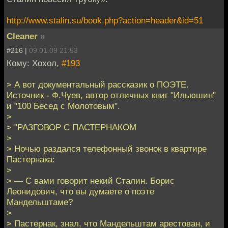
http://www.stalin.su/book.php?action=header&id=51
Cleaner
»
#216 |
09.01.09 21:53
Кому: Хохол,
#193
> А вот документальный рассказик о ПОЭТЕ.
Источник - Ф.Чуев, автор отличных книг "Ильюшин"
и "100 Бесед с Молотовым".
>
> "РАЗГОВОР С ПАСТЕРНАКОМ
>
> Ночью раздался телефонный звонок в квартире
Пастернака:
>
> — С вами говорит некий Сталин. Борис
Леонидович, что вы думаете о поэте
Мандельштаме?
>
> Пастернак, знал, что Мандельштам арестован, и