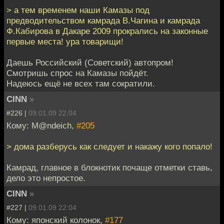
> а тем временем наши Камазы под
предводительством камрада В.Чагина и камрада
Ф.Кабирова в Дакаре 2009 прокрались на законные
первые места! ура товарищи!
Даешь Российский (Советский) автопром!
Смотришь спрос на Камазы пойдёт.
Надеюсь ещё не всех там сократили.
CINN
»
#226 |
09.01.09 22:04
Кому: M@ndeich,
#205
> дома разберусь как следует и накажу кого попало!
Камрад, главное в блокнотик почаще отметки ставь,
дело это непростое.
CINN
»
#227 |
09.01.09 22:04
Кому: японский колонок,
#177