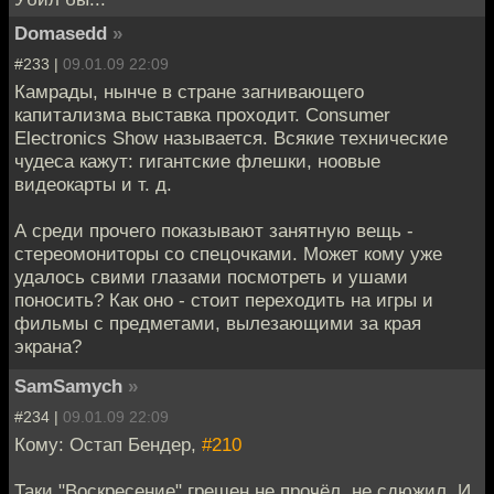
Domasedd
»
#233 |
09.01.09 22:09
Камрады, нынче в стране загнивающего
капитализма выставка проходит. Consumer
Electronics Show называется. Всякие технические
чудеса кажут: гигантские флешки, ноовые
видеокарты и т. д.
А среди прочего показывают занятную вещь -
стереомониторы со спецочками. Может кому уже
удалось свими глазами посмотреть и ушами
поносить? Как оно - стоит переходить на игры и
фильмы с предметами, вылезающими за края
экрана?
SamSamych
»
#234 |
09.01.09 22:09
Кому: Остап Бендер,
#210
Таки "Воскресение" грешен не прочёл, не сдюжил. И