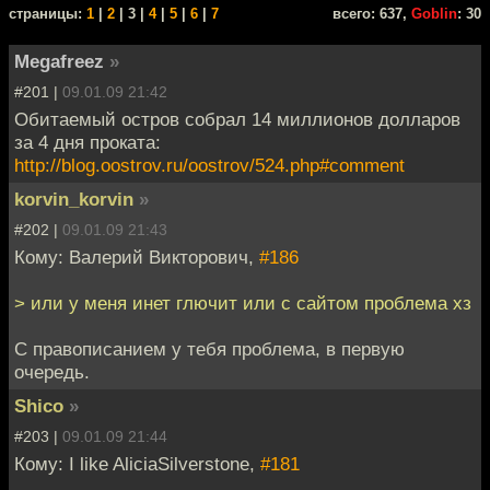
cтраницы:
1
|
2
| 3 |
4
|
5
|
6
|
7
всего: 637,
Goblin
: 30
Megafreez
»
#201 |
09.01.09 21:42
Обитаемый остров собрал 14 миллионов долларов
за 4 дня проката:
http://blog.oostrov.ru/oostrov/524.php#comment
korvin_korvin
»
#202 |
09.01.09 21:43
Кому: Валерий Викторович,
#186
> или у меня инет глючит или с сайтом проблема хз
С правописанием у тебя проблема, в первую
очередь.
Shico
»
#203 |
09.01.09 21:44
Кому: I like AliciaSilverstone,
#181