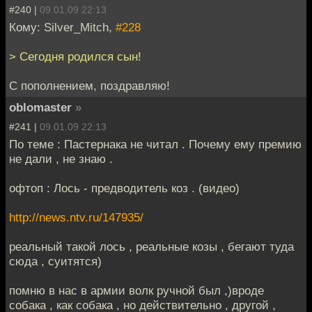
#240 |
09.01.09 22:13
Кому: Silver_Mitch,
#228
> Сегодня родился сын!
С пополнением, поздравляю!
oblomaster
»
#241 |
09.01.09 22:13
По теме : Пастернака не читал . Почему ему премию
не дали , не знаю .
офтоп : Лось - предводитель коз . (видео)
http://news.ntv.ru/147935/
реальный такой лось , реальные козы , бегают туда
сюда , суитятся)
помню в нас в армии волк ручной был ,)вроде
собака , как собака , но действительно , другой ,