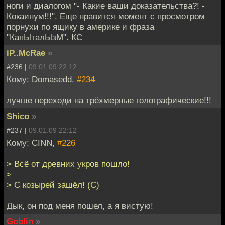
ноги и диалогом "- Какие ваши доказательства?! -
Кокаинум!!!". Еще нравится момент с просмотром
порнухи по ящику в америке и фраза
"КапЫталЫзМ". КС
iP..McRae
»
#236 |
09.01.09 22:12
Кому: Domasedd,
#234
лучше переходи на трёхмерные голографические!!!
Shico
»
#237 |
09.01.09 22:12
Кому: CINN,
#226
> Всё от древних укров пошло!
>
> С козырей зашёл! (С)
Дык, он под меня пошел, а я вистую!
Goblin
»