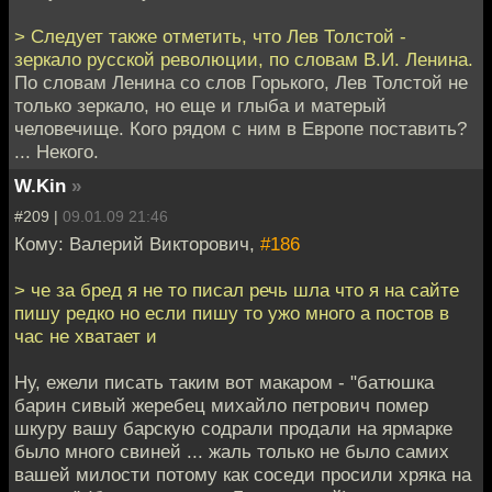
> Следует также отметить, что Лев Толстой -
зеркало русской революции, по словам В.И. Ленина.
По словам Ленина со слов Горького, Лев Толстой не
только зеркало, но еще и глыба и матерый
человечище. Кого рядом с ним в Европе поставить?
... Некого.
W.Kin
»
#209 |
09.01.09 21:46
Кому: Валерий Викторович,
#186
> че за бред я не то писал речь шла что я на сайте
пишу редко но если пишу то ужо много а постов в
час не хватает и
Ну, ежели писать таким вот макаром - "батюшка
барин сивый жеребец михайло петрович помер
шкуру вашу барскую содрали продали на ярмарке
было много свиней ... жаль только не было самих
вашей милости потому как соседи просили хряка на