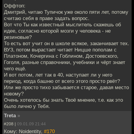
Оффтоп:
Дмитрий, читаю Тупичок уже около пяти лет, потому
считаю себя в праве задать вопрос.
Вот что Ты как известный мыслитель скажешь об
идее, согласно которой мозги у человека - не
резиновые?
То есть вот учит он в школе всякое, заканчивает тех.
ВУЗ, потом вырастает читает Ницше пополам с
Платоном, Кочергина с Гоблином, Достоевского,
Гоголя, разные справочники, учебники и чёрт знает
чего ещё.
И вот потом, лет так в 40, наступает ли у него
период, когда башню от всего этого просто рвёт?
Или же просто тихо забывается старое, давая место
новому?
Очень хотелось бы знать Твоё мнение, т.е. как это
было лично у Тебя.
Treta
»
#208 |
09.01.09 21:44
Кому: Noidentity,
#170