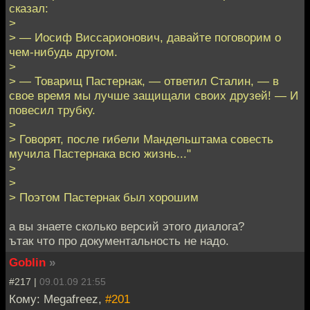
сказал:
>
> — Иосиф Виссарионович, давайте поговорим о
чем-нибудь другом.
>
> — Товарищ Пастернак, — ответил Сталин, — в
свое время мы лучше защищали своих друзей! — И
повесил трубку.
>
> Говорят, после гибели Мандельштама совесть
мучила Пастернака всю жизнь..."
>
>
> Поэтом Пастернак был хорошим
а вы знаете сколько версий этого диалога?
ътак что про документальность не надо.
Goblin
»
#217 |
09.01.09 21:55
Кому: Megafreez,
#201