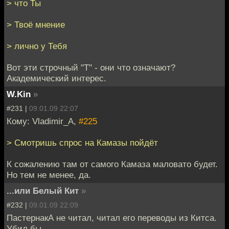
> что Ты
> Твоё мнение
> лично у Тебя
Вот эти строчный "Т" - они что означают?
Академический интерес.
W.Kin
»
#231 |
09.01.09 22:07
Кому: Vladimir_A,
#225
> Смотришь спрос на Камазы пойдёт
К сожалению там от самого Камаза маловато будет.
Но тем не менее, да.
...или Белый Кит
»
#232 |
09.01.09 22:09
ПастернакА не читал, читал его переводы из Китса.
Убил бы...