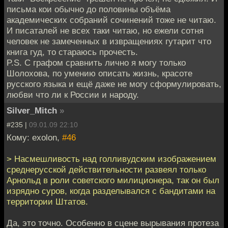
письма кои обычно до половины объёма
академических собраний сочинений тоже не читаю.
И писаталей не всех таки читаю, но ежели сотня
человек не замеченных в извращениях гутарит что
книга гуд, то стараюсь прочесть.
P.S. С графом сравнить лично я могу только
Шолохова, по умению описать жизнь, красоте
русского языка и ещё даже не могу сформулировать,
любви что ли к России и народу.
Silver_Mitch
»
#235 |
09.01.09 22:10
Кому: exolon,
#46
> Насмешливость над голливудским изображением
среднерусской действительности развеял только
Арнольд в роли советского милиционера, так он был
изрядно суров, когда разделывался с бандитами на
территории Штатов.
Да, это точно. Особенно в сцене вырывания протеза