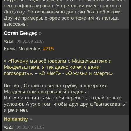
чего нафантазировал. Я претензии имел только по
Летохову. Летохов конечно достоин был нобелевки.
Другие примеры, скорее всего тоже им из пальца
высосаны.
Остап Бендер
»
#219 |
09.01.09 21:57
Кому: Noidentity,
#215
> «Почему мы всё говорим о Мандельштаме и
Мандельштаме, я так давно хотел с вами
поговорить». – «О чём?» - «О жизни и смерти»
Вот-вот, Сталин повесил трубку и превратил
Мандельштама в кровавый студень.
Интеллигенция сама себя перебьет, создай только
условия. А уж о том, чтобы друг друга "вытаскивать"
и речи нет.
Noidentity
»
#220 |
09.01.09 21:57