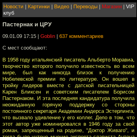
Новости
|
Картинки
|
Видео
|
Переводы
|
Магазин
|
VIP
клуб
Пастернак и ЦРУ
09.01.09 17:15
|
Goblin
|
637 комментариев
С мест сообщают:
В 1958 году итальянский писатель Альберто Моравиа,
творчество которого получило известность во всем
мире, был как никогда близок к получению
Нобелевской премии по литературе. Он вошел в
тройку лидеров вместе с датской писательницей
Карен Бликсен и советским писателем Борисом
Пастернаком. И эта последняя кандидатура получила
неожиданную горячую поддержку со стороны
постоянного секретаря Академии Андерса Эстерлинга,
что вызвало удивление у его коллег. Дело в том, что
этот автор уже номинировался в 1946 году за свой
роман, запрещенный на родине, "Доктор Живаго", и
тогда было учтено мнение эксперта-слависта Антона