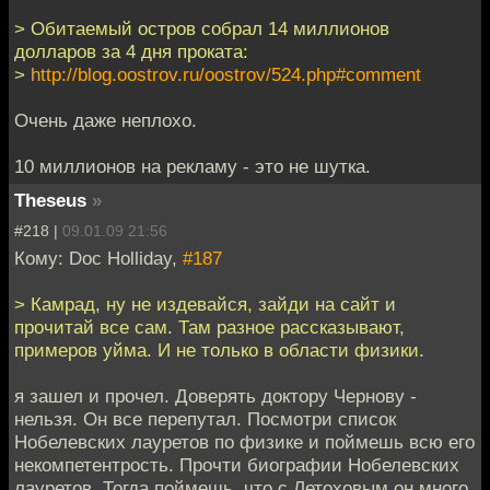
> Обитаемый остров собрал 14 миллионов
долларов за 4 дня проката:
>
http://blog.oostrov.ru/oostrov/524.php#comment
Очень даже неплохо.
10 миллионов на рекламу - это не шутка.
Theseus
»
#218 |
09.01.09 21:56
Кому: Doc Holliday,
#187
> Камрад, ну не издевайся, зайди на сайт и
прочитай все сам. Там разное рассказывают,
примеров уйма. И не только в области физики.
я зашел и прочел. Доверять доктору Чернову -
нельзя. Он все перепутал. Посмотри список
Нобелевских лауретов по физике и поймешь всю его
некомпетентрость. Прочти биографии Нобелевских
лауретов. Тогда поймешь, что с Летоховым он много