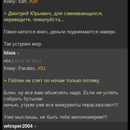
Кому: safr,
#29
> Дмитрий Юрьевич, для сомневающихся,
переведите, пожалуйста...
Говно катится вниз, деньги поднимаются наверх.
Так устроен мир.
litios
»
#54 |
10.01.09 10:11
Кому: Parabis,
#51
> Гоблин не спит по ночам только потому,
Блин, ну все вам объяснять надо. Если не успеть
собрать бутылки
ночью, утром уже все конкуренты порасхватают!!!
Узко мыслишь, не быть тебе миллионером!!!
whisper2004
»