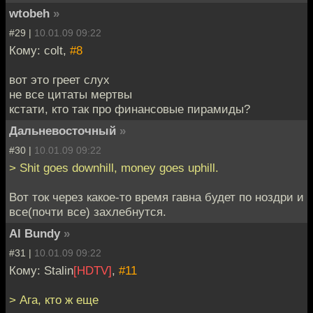
wtobeh
»
#29 |
10.01.09 09:22
Кому: colt,
#8
вот это греет слух
не все цитаты мертвы
кстати, кто так про финансовые пирамиды?
Дальневосточный
»
#30 |
10.01.09 09:22
> Shit goes downhill, money goes uphill.
Вот ток через какое-то время гавна будет по ноздри и
все(почти все) захлебнутся.
Al Bundy
»
#31 |
10.01.09 09:22
Кому: Stalin
[HDTV]
,
#11
> Ага, кто ж еще