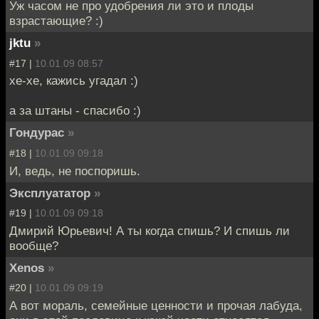
Уж часом не про удобрения ли это и плоды
взрастающие? :)
jktu
»
#17 |
10.01.09 08:57
хе-хе, кажись угадал :)
а за штаны - спасибо :)
Гондурас
»
#18 |
10.01.09 09:18
И, ведь, не поспоришь.
Эксплуататор
»
#19 |
10.01.09 09:18
Дмирий Юрьевич! А ты когда спишь? И спишь ли
вообще?
Xenos
»
#20 |
10.01.09 09:19
А вот мораль, семейные ценности и прочая лабуда,