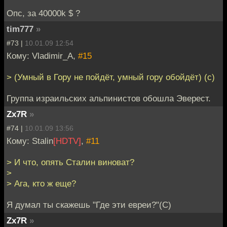
Опc, за 40000k $ ?
tim777
»
#73 |
10.01.09 12:54
Кому: Vladimir_A,
#15
> (Умный в Гору не пойдёт, умный гору обойдёт) (с)
Группа израильских альпинистов обошла Эверест.
Zx7R
»
#74 |
10.01.09 13:56
Кому: Stalin
[HDTV]
,
#11
> И что, опять Сталин виноват?
>
> Ага, кто ж еще?
Я думал ты скажешь "Где эти евреи?"(С)
Zx7R
»