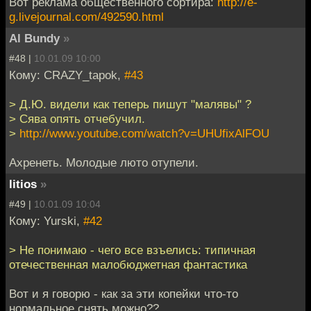
Вот реклама общественного сортира:
http://e-
g.livejournal.com/492590.html
Al Bundy
»
#48 |
10.01.09 10:00
Кому: CRAZY_tapok,
#43
> Д.Ю. видели как теперь пишут "малявы" ?
> Сява опять отчебучил.
>
http://www.youtube.com/watch?v=UHUfixAlFOU
Ахренеть. Молодые люто отупели.
litios
»
#49 |
10.01.09 10:04
Кому: Yurski,
#42
> Не понимаю - чего все взъелись: типичная
отечественная малобюджетная фантастика
Вот и я говорю - как за эти копейки что-то
нормальное снять можно??