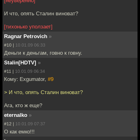
[неуверенно]
И что, опять Сталин виноват?
[тихонько уползает]
Ragnar Petrovich
»
#10 |
10.01.09 06:33
Деньги к деньгам, говно к говну.
Stalin[HDTV]
»
#11 |
10.01.09 06:34
Кому: Exgumator,
#9
> И что, опять Сталин виноват?
Ага, кто ж еще?
eternalko
»
#12 |
10.01.09 07:37
О как емко!!!