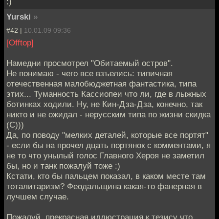
:)
Yurski
»
#42 |
10.01.09 09:36
[Offtop]
Намедни просмотрел "Обитаемый остров".
Не понимаю - чего все взъелись: типичная
отечественная малобюджетная фантастика, типа
этих... Туманность Кассиопеи что ли, где в лыжных
ботинках ходили. Ну, не Кин-Дза-Дза, конечно, так
никто и не ожидал - нерусским типа по жизни скидка
(С)))
Да, по поводу "мелких деталей, которые все портят"
- если бы на прочел дцать портянок с комментами, я
не то что унылый голос Главного Хероя не заметил
бы, но и танк пожалуй тоже :)
Кстати, кто бы пальцем показал, в каком месте там
тоталитаризм? Феодальщина какая-то фанерная в
лучшем случае.
Пожалуй, прекрасная иллюстрация к тезису что