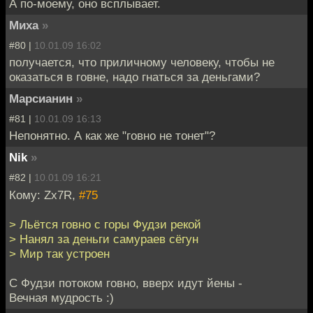
А по-моему, оно всплывает.
Миха
»
#80 |
10.01.09 16:02
получается, что приличному человеку, чтобы не
оказаться в говне, надо гнаться за деньгами?
Марсианин
»
#81 |
10.01.09 16:13
Непонятно. А как же "говно не тонет"?
Nik
»
#82 |
10.01.09 16:21
Кому: Zx7R,
#75
> Льётся говно с горы Фудзи рекой
> Нанял за деньги самураев сёгун
> Мир так устроен
С Фудзи потоком говно, вверх идут йены -
Вечная мудрость :)