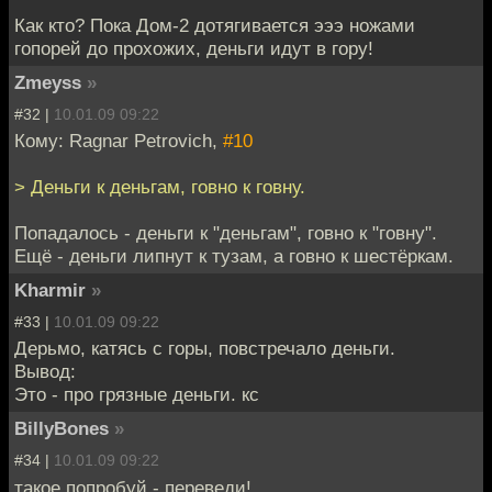
Как кто? Пока Дом-2 дотягивается эээ ножами
гопорей до прохожих, деньги идут в гору!
Zmeyss
»
#32 |
10.01.09 09:22
Кому: Ragnar Petrovich,
#10
> Деньги к деньгам, говно к говну.
Попадалось - деньги к "деньгам", говно к "говну".
Ещё - деньги липнут к тузам, а говно к шестёркам.
Kharmir
»
#33 |
10.01.09 09:22
Дерьмо, катясь с горы, повстречало деньги.
Вывод:
Это - про грязные деньги. кс
BillyBones
»
#34 |
10.01.09 09:22
такое попробуй - переведи!