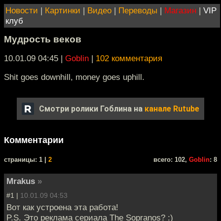
Новости
|
Картинки
|
Видео
|
Переводы
|
Магазин
|
VIP
клуб
Мудрость веков
10.01.09 04:45
|
Goblin
|
102 комментария
Shit goes downhill, money goes uphill.
Смотри ролики Гоблина на
канале Rutube
Комментарии
cтраницы: 1 |
2
всего: 102,
Goblin
: 8
Mrakus
»
#1 |
10.01.09 04:53
Вот как устроена эта работа!
P.S. Это реклама сериала The Sopranos? :)