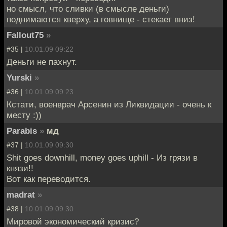
но смысл, что сливки (в смысле деньги)
поднимаются кверху, а говнище - стекает вниз!
Fallout75
»
#35 |
10.01.09 09:22
Деньги не пахнут.
Yurski
»
#36 |
10.01.09 09:23
Кстати, военврач Арсенин из Ликвидации - очень к
месту :))
Parabis
»
мд
#37 |
10.01.09 09:30
Shit goes downhill, money goes uphill - Из грязи в
князи!!
Вот как переводится.
madrat
»
#38 |
10.01.09 09:30
Мировой экономический кризис?