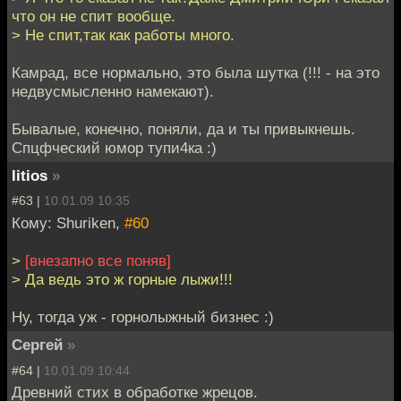
что он не спит вообще.
> Не спит,так как работы много.
Камрад, все нормально, это была шутка (!!! - на это
недвусмысленно намекают).
Бывалые, конечно, поняли, да и ты привыкнешь.
Спцфческий юмор тупи4ка :)
litios
»
#63 |
10.01.09 10:35
Кому: Shuriken,
#60
>
[внезапно все поняв]
> Да ведь это ж горные лыжи!!!
Ну, тогда уж - горнолыжный бизнес :)
Cергей
»
#64 |
10.01.09 10:44
Древний стих в обработке жрецов.