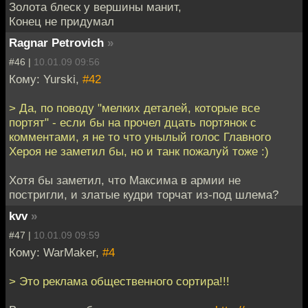
Золота блеск у вершины манит,
Конец не придумал
Ragnar Petrovich
»
#46 |
10.01.09 09:56
Кому: Yurski,
#42
> Да, по поводу "мелких деталей, которые все
портят" - если бы на прочел дцать портянок с
комментами, я не то что унылый голос Главного
Хероя не заметил бы, но и танк пожалуй тоже :)
Хотя бы заметил, что Максима в армии не
постригли, и златые кудри торчат из-под шлема?
kvv
»
#47 |
10.01.09 09:59
Кому: WarMaker,
#4
> Это реклама общественного сортира!!!