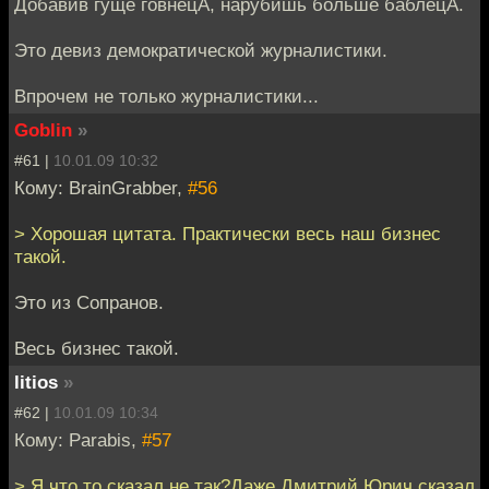
Добавив гуще говнецА, нарубишь больше баблецА.
Это девиз демократической журналистики.
Впрочем не только журналистики...
Goblin
»
#61 |
10.01.09 10:32
Кому: BrainGrabber,
#56
> Хорошая цитата. Практически весь наш бизнес
такой.
Это из Сопранов.
Весь бизнес такой.
litios
»
#62 |
10.01.09 10:34
Кому: Parabis,
#57
> Я что то сказал не так?Даже Дмитрий Юрич сказал