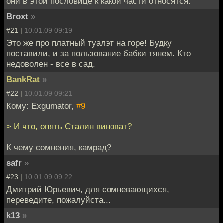
они в этой пословице к какой части относятся.
Broxt
»
#21 |
10.01.09 09:19
Это же про платный туалэт на горе! Будку
поставили, и за пользование бабки тянем. Кто
недоволен - все в сад.
BankRat
»
#22 |
10.01.09 09:21
Кому: Exgumator,
#9
> И что, опять Сталин виноват?
К чему сомнения, камрад?
safr
»
#23 |
10.01.09 09:22
Дмитрий Юрьевич, для сомневающихся,
переведите, пожалуйста...
k13
»