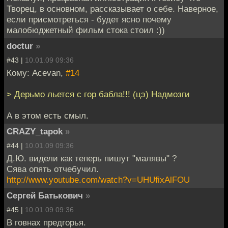
Творец, в основном, рассказывает о себе. Наверное,
если присмотреться - будет ясно почему
малобюджетный фильм стока стоил :))
doctur
»
#43 |
10.01.09 09:36
Кому: Acevan,
#14
> Дерьмо льется с гор бабла!!! (цэ) Надмозги
А в этом есть смыл.
CRAZY_tapok
»
#44 |
10.01.09 09:36
Д.Ю. видели как теперь пишут "малявы" ?
Сява опять отчебучил.
http://www.youtube.com/watch?v=UHUfixAlFOU
Сергей Батькович
»
#45 |
10.01.09 09:36
В говнах предгорья.