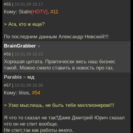
#55 |
10.01.09 10:17
Кому: Stalin
[HDTV]
,
#11
> Ага, кто ж еще?
По последним данным Александр Невский!!!
BrainGrabber
»
#56 |
10.01.09 10:23
Хорошая цитата. Практически весь наш бизнес
такой. Можно смело ставить в новость про газ.
Parabis
»
мд
#57 |
10.01.09 10:30
Кому: litios,
#54
> Узко мыслишь, не быть тебе миллионером!!!
Я что то сказал не так?Даже Дмитрий Юрич сказал
что он не спит вообще.
Не спит,так как работы много.