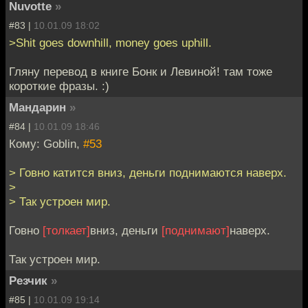
Nuvotte
»
#83 |
10.01.09 18:02
>Shit goes downhill, money goes uphill.
Гляну перевод в книге Бонк и Левиной! там тоже
короткие фразы. :)
Мандарин
»
#84 |
10.01.09 18:46
Кому: Goblin,
#53
> Говно катится вниз, деньги поднимаются наверх.
>
> Так устроен мир.
Говно
[толкает]
вниз, деньги
[поднимают]
наверх.
Так устроен мир.
Резчик
»
#85 |
10.01.09 19:14