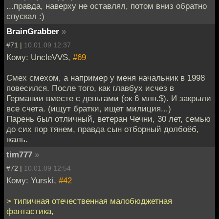
...правда, наверху не оставлял, потом вниз обратно
спускал :)
BrainGrabber
»
#71 |
10.01.09 12:37
Кому: UncleVVS,
#69
Смех смехом, а например у меня начальник в 1998
повесился. После того, как главбух исчез в
Германии вместе с деньгами (ок 6 млн.$). И закрыли
все счета. (ищут братки, ищет милиция...)
Парень был отличный, ветеран Чечни, 30 лет, семью
до сих пор тянем, правда сын отборный долбоёб,
жаль.
tim777
»
#72 |
10.01.09 12:54
Кому: Yurski,
#42
> типичная отечественная малобюджетная
фантастика,